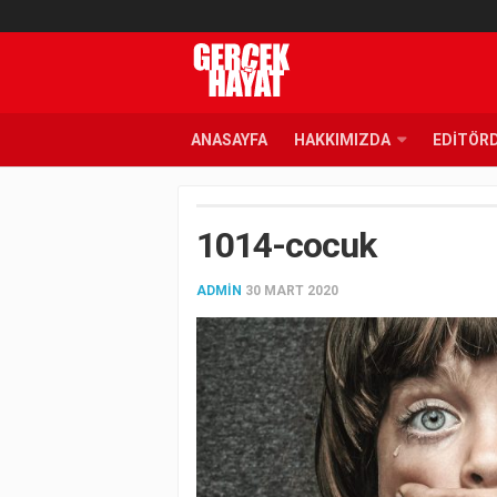
ANASAYFA
HAKKIMIZDA
EDITÖR
1014-cocuk
ADMIN
30 MART 2020