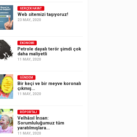
GERÇEK HAYAT
Web sitemizi taşıyoruz!
23 MAY, 2020
EKONOMI
Petrole dayalı terör şimdi çok
daha maliyetli
11 MAY, 2020
GÜNDEM
Bir keçi ve bir meyve koronalı
çıkmış…
11 MAY, 2020
RÖPORTAJ
Velhâsıl İnsan:
Sorumluluğumuz tüm
yaratılmışlara…
11 MAY, 2020