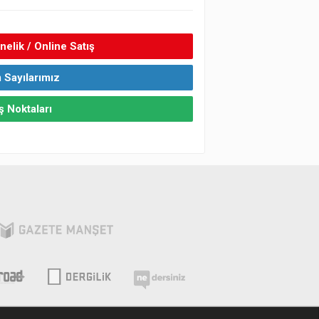
elik / Online Satış
 Sayılarımız
ş Noktaları