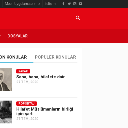
Mobil Uygulamalarımız
İletişim
DOSYALAR
ON KONULAR
POPÜLER KONULAR
KAPAK
Sana, bana, hilafete dair…
27 TEM, 2020
RÖPORTAJ
Hilafet Müslümanların birliği
için şart
27 TEM, 2020