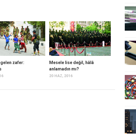
 gelen zafer:
Mesele lise değil, hâlâ
s
anlamadın mı?
16
20 HAZ, 2016