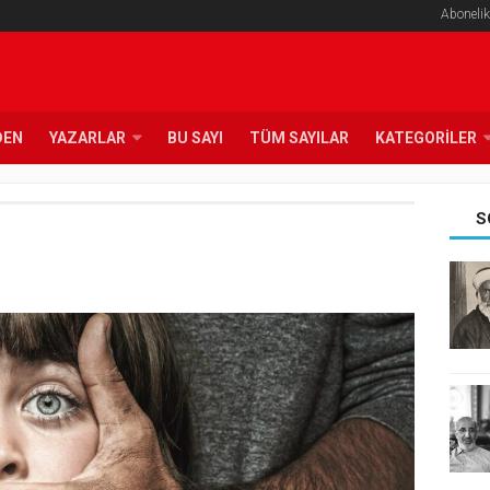
Abonelik
DEN
YAZARLAR
BU SAYI
TÜM SAYILAR
KATEGORILER
S