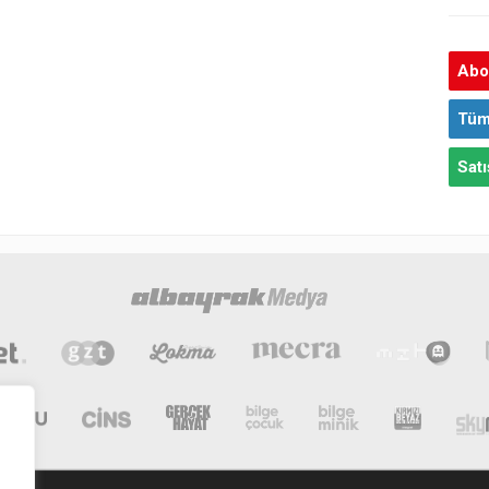
Abon
Tüm
Satı