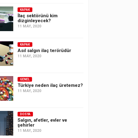
KAPAK
İlaç sektörünü kim
dizginleyecek?
11 MAY, 2020
KAPAK
Asıl salgın ilaç terörüdür
11 MAY, 2020
GENEL
Türkiye neden ilaç üretemez?
11 MAY, 2020
DOSYA
Salgın, afetler, evler ve
şehirler
11 MAY, 2020