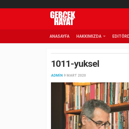
ANASAYFA
HAKKIMIZDA
EDITÖR
1011-yuksel
ADMIN
9 MART 2020