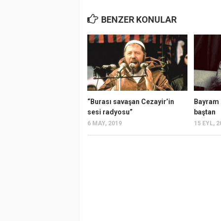
BENZER KONULAR
“Burası savaşan Cezayir’in
Bayram H
sesi radyosu”
baştan
6 MAY, 2019
15 EYL, 