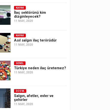
KAPAK
İlaç sektörünü kim
dizginleyecek?
11 MAY, 2020
KAPAK
Asıl salgın ilaç terörüdür
11 MAY, 2020
GENEL
Türkiye neden ilaç üretemez?
11 MAY, 2020
DOSYA
Salgın, afetler, evler ve
şehirler
11 MAY, 2020