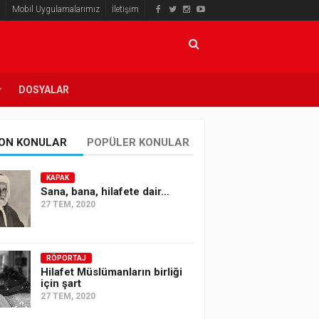
Mobil Uygulamalarımız
İletişim
DOSYALAR
ON KONULAR
POPÜLER KONULAR
KAPAK
Sana, bana, hilafete dair…
27 TEM, 2020
RÖPORTAJ
Hilafet Müslümanların birliği
için şart
27 TEM, 2020