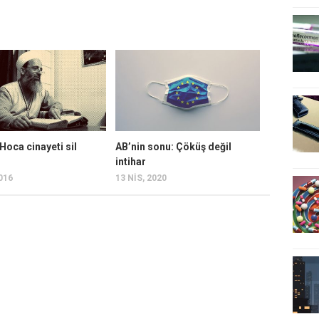
oca cinayeti sil
AB’nin sonu: Çöküş değil
intihar
2016
13 NIS, 2020