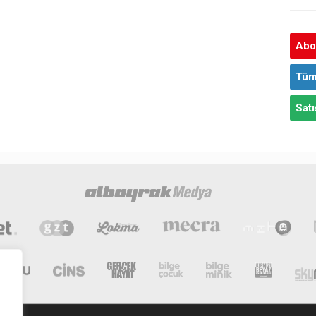
Abon
Tüm
Satı