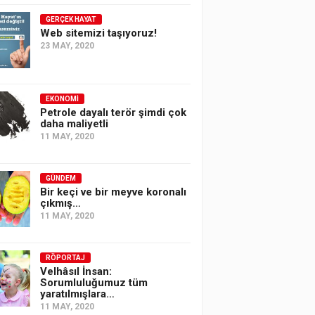
GERÇEK HAYAT
Web sitemizi taşıyoruz!
23 MAY, 2020
EKONOMI
Petrole dayalı terör şimdi çok
daha maliyetli
11 MAY, 2020
GÜNDEM
Bir keçi ve bir meyve koronalı
çıkmış…
11 MAY, 2020
RÖPORTAJ
Velhâsıl İnsan:
Sorumluluğumuz tüm
yaratılmışlara…
11 MAY, 2020