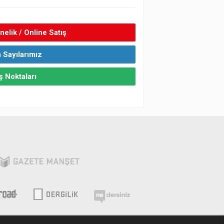
elik / Online Satış
 Sayılarımız
ş Noktaları