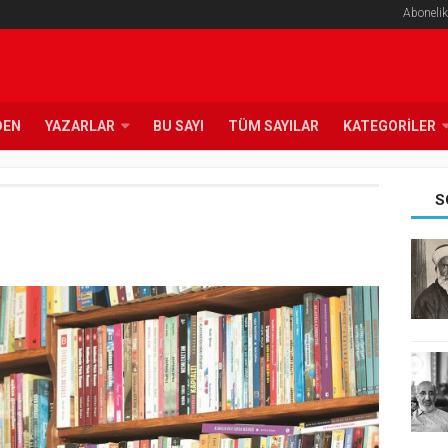
Abonelik
DEN
YAZARLAR
BU SAYI
TÜM SAYILAR
KATEGORILER
S