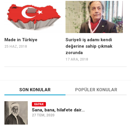
Mehmet Ali Tekin
Abir E. Nahas
Amina S. Jenenkovic
Bağdagül Öz
Made in Türkiye
Suriyeli iş adamı kendi
değerine sahip çıkmak
25 HAZ, 2018
Esra Elönü
zorunda
» Yazar arşivi
17 ARA, 2018
Bu Sayı
Tüm Sayılar
Kategoriler
SON KONULAR
POPÜLER KONULAR
Kültür Sanat
KAPAK
Kitap
Sana, bana, hilafete dair…
27 TEM, 2020
Karisi kitap sualleri
7 soruda bu hafta