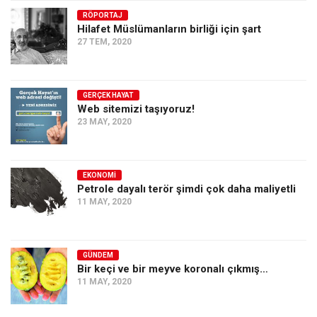
RÖPORTAJ
Ekonomi
Hilafet Müslümanların birliği için şart
Spor
27 TEM, 2020
Manzara
Sağlık
GERÇEK HAYAT
Web sitemizi taşıyoruz!
Gıda-Beslenme
23 MAY, 2020
Hayat
Türkiye
EKONOMI
Siyaset
Petrole dayalı terör şimdi çok daha maliyetli
11 MAY, 2020
Dünya
Avrupa
Asya
GÜNDEM
Bir keçi ve bir meyve koronalı çıkmış…
Afrika
11 MAY, 2020
İslam Dünyası