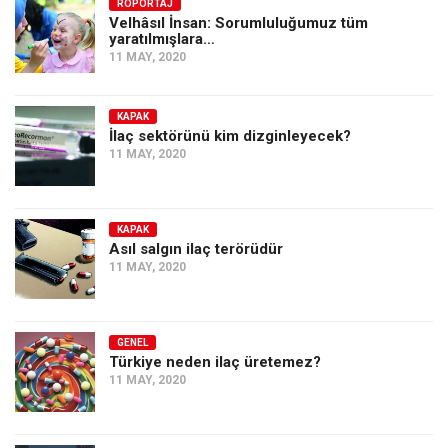
Amerika
RÖPORTAJ
Velhâsıl İnsan: Sorumluluğumuz tüm
yaratılmışlara…
Avustralya
11 MAY, 2020
Tarih
Düşünce
KAPAK
İlaç sektörünü kim dizginleyecek?
Dosyalar
11 MAY, 2020
KAPAK
Asıl salgın ilaç terörüdür
11 MAY, 2020
GENEL
Türkiye neden ilaç üretemez?
11 MAY, 2020