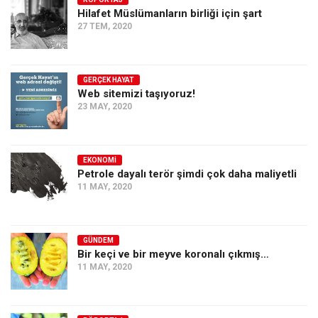
Hilafet Müslümanların birliği için şart
Ekonomi
27 TEM, 2020
Spor
Manzara
GERÇEK HAYAT
Sağlık
Web sitemizi taşıyoruz!
23 MAY, 2020
Gıda-Beslenme
Hayat
Türkiye
EKONOMI
Petrole dayalı terör şimdi çok daha maliyetli
Siyaset
11 MAY, 2020
Dünya
Avrupa
GÜNDEM
Asya
Bir keçi ve bir meyve koronalı çıkmış…
11 MAY, 2020
Afrika
İslam Dünyası