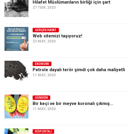
Hilafet Müslümanların birliği için şart
Ekonomi
27 TEM, 2020
Spor
Manzara
GERÇEK HAYAT
Web sitemizi taşıyoruz!
Sağlık
23 MAY, 2020
Gıda-Beslenme
Hayat
EKONOMI
Türkiye
Petrole dayalı terör şimdi çok daha maliyetli
11 MAY, 2020
Siyaset
Dünya
Avrupa
GÜNDEM
Bir keçi ve bir meyve koronalı çıkmış…
Asya
11 MAY, 2020
Afrika
İslam Dünyası
RÖPORTAJ