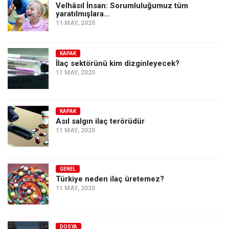
Amerika
Velhâsıl İnsan: Sorumluluğumuz tüm
yaratılmışlara…
Avustralya
11 MAY, 2020
Tarih
Düşünce
KAPAK
İlaç sektörünü kim dizginleyecek?
Dosyalar
11 MAY, 2020
KAPAK
Asıl salgın ilaç terörüdür
11 MAY, 2020
GENEL
Türkiye neden ilaç üretemez?
11 MAY, 2020
DOSYA