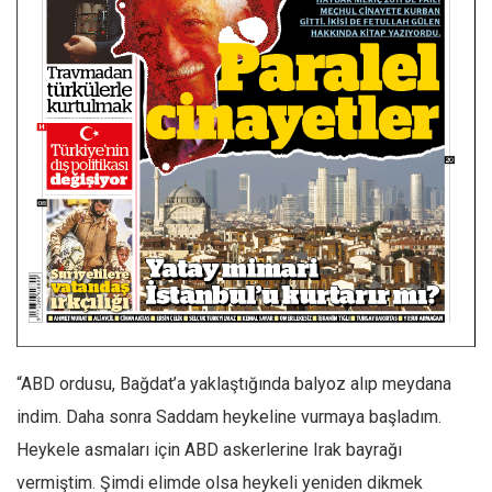
Facebook
Instagram
YouTube
Editörden
Yazarlar
Kemal Özer
Mahmut Toptaş
Yvonne Ridley
Barış Tarımcıoğlu
Ömer Kayani
Yusuf Armağan
“ABD ordusu, Bağdat’a yaklaştığında balyoz alıp meydana
indim. Daha sonra Saddam heykeline vurmaya başladım.
Hasanali Yıldırım
Heykele asmaları için ABD askerlerine Irak bayrağı
Leyla Şerif Emin
vermiştim. Şimdi elimde olsa heykeli yeniden dikmek
Selçuk Türkyılmaz