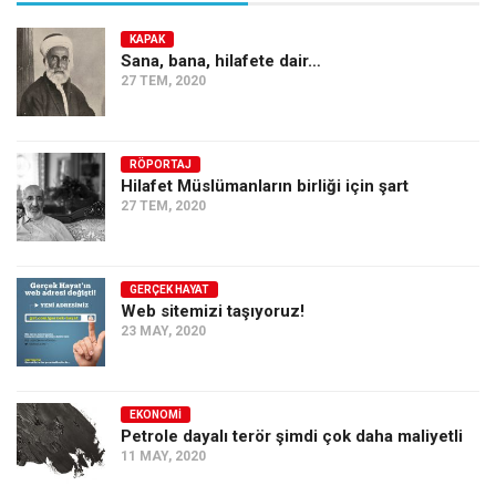
Amerika
Avustralya
KAPAK
Sana, bana, hilafete dair…
Tarih
27 TEM, 2020
Düşünce
Dosyalar
RÖPORTAJ
Hilafet Müslümanların birliği için şart
27 TEM, 2020
GERÇEK HAYAT
Web sitemizi taşıyoruz!
23 MAY, 2020
EKONOMI
Petrole dayalı terör şimdi çok daha maliyetli
11 MAY, 2020