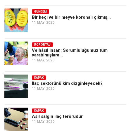
GÜNDEM
Bir keçi ve bir meyve koronalı çıkmış…
11 MAY, 2020
RÖPORTAJ
Velhâsıl İnsan: Sorumluluğumuz tüm
yaratılmışlara…
11 MAY, 2020
KAPAK
İlaç sektörünü kim dizginleyecek?
11 MAY, 2020
KAPAK
Asıl salgın ilaç terörüdür
11 MAY, 2020