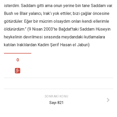
isterdim. Saddam gitti ama onun yerine bin tane Saddam var.
Mehmet Ali Tekin
Bush ve Blair yalancı, Irak’ı yok ettiler; bizi çağlar öncesine
Abir E. Nahas
götürdüler. Eğer bir mücrim olsaydım onları kendi ellerimle
Amina S. Jenenkovic
öldürürdüm.” (9 Nisan 2003’te Bağdat’taki Saddam Hüseyin
Bağdagül Öz
heykelinin devrilmesi sırasında meydandaki kutlamalara
Esra Elönü
katılan Iraklılardan Kadim Şerif Hasan el Jaburi)
» Yazar arşivi
0
Bu Sayı
Tüm Sayılar
Kategoriler
Kültür Sanat
SONRAKI KONU
Kitap
Sayı 821
Karisi kitap sualleri
7 soruda bu hafta