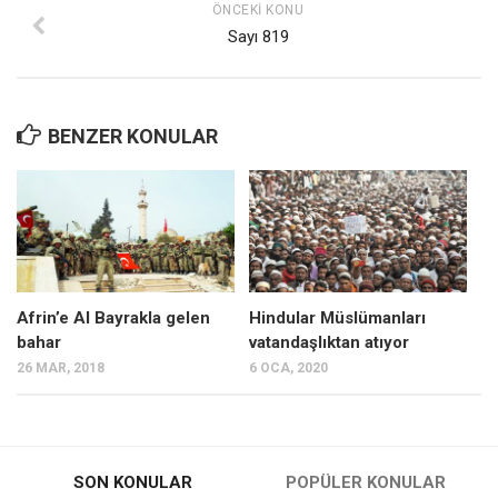
ÖNCEKI KONU
Ekonomi
Sayı 819
Spor
Manzara
BENZER KONULAR
Sağlık
Gıda-Beslenme
Hayat
Türkiye
Siyaset
Afrin’e Al Bayrakla gelen
Hindular Müslümanları
Dünya
bahar
vatandaşlıktan atıyor
Avrupa
26 MAR, 2018
6 OCA, 2020
Asya
Afrika
İslam Dünyası
SON KONULAR
POPÜLER KONULAR