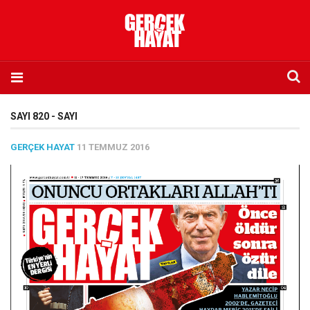
Anasayfa
SAYI 820 - SAYI
Hakkımızda
GERÇEK HAYAT
11 TEMMUZ 2016
Künye
İletişim
Abone olmak istiyorum
Satış noktası listesi
Eksik sayıların temini
Sosyal Medya
Twitter