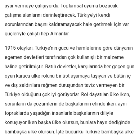
ayar vermeye çalışıyordu. Toplumsal uyumu bozacak,
Ekonomi
çatışma alanlarını derinleştirecek, Türkiye’yi kendi
Spor
sorunlarından başını kaldıramayacak hale getirmek için var
Manzara
güçleriyle çalıştı hep Almanlar.
Sağlık
1915 olayları, Türkiye’nin gücü ve hamlelerine göre dünyanın
Gıda-Beslenme
egemen devletleri tarafından çok kullanışlı bir malzeme
Hayat
haline getirilmiştir. Batılı devletler, karşılarında her geçen gün
Türkiye
oyun kurucu ülke rolünü bir üst aşamaya taşıyan ve bütün iç
Siyaset
ve dış saldırılara rağmen duruşundan taviz vermeyen bir
Dünya
Türkiye olduğunu çok iyi görüyorlar. Rol dayatılan ülke iken,
Avrupa
sorunların da çözümlerin de başkalarının elinde iken, aynı
Asya
topraklarda yaşadığın insanlarla başkalarının diliyle
Afrika
konuşuyor iken başka ülke olursun, bunlara hayır dediğinde
İslam Dünyası
bambaşka ülke olursun. İşte bugünkü Türkiye bambaşka ülke