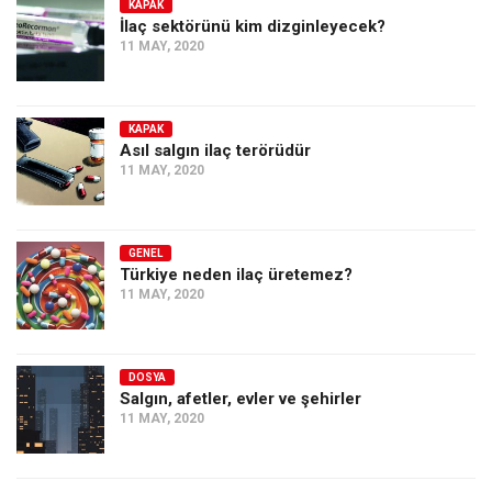
KAPAK
İlaç sektörünü kim dizginleyecek?
11 MAY, 2020
KAPAK
Asıl salgın ilaç terörüdür
11 MAY, 2020
GENEL
Türkiye neden ilaç üretemez?
11 MAY, 2020
DOSYA
Salgın, afetler, evler ve şehirler
11 MAY, 2020