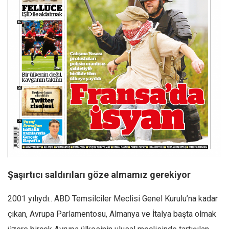
Facebook
Instagram
YouTube
Editörden
Yazarlar
Kemal Özer
Mahmut Toptaş
Yvonne Ridley
Barış Tarımcıoğlu
Ömer Kayani
Şaşırtıcı saldırıları göze almamız gerekiyor
Yusuf Armağan
Hasanali Yıldırım
2001 yılıydı.. ABD Temsilciler Meclisi Genel Kurulu’na kadar
Leyla Şerif Emin
çıkan, Avrupa Parlamentosu, Almanya ve İtalya başta olmak
Selçuk Türkyılmaz