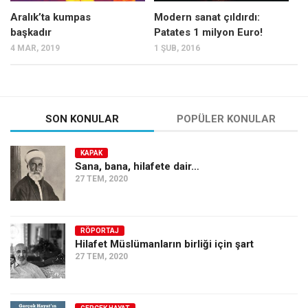
Aralık’ta kumpas
Modern sanat çıldırdı:
başkadır
Patates 1 milyon Euro!
4 MAR, 2019
1 ŞUB, 2016
SON KONULAR
POPÜLER KONULAR
KAPAK
Sana, bana, hilafete dair…
27 TEM, 2020
RÖPORTAJ
Hilafet Müslümanların birliği için şart
27 TEM, 2020