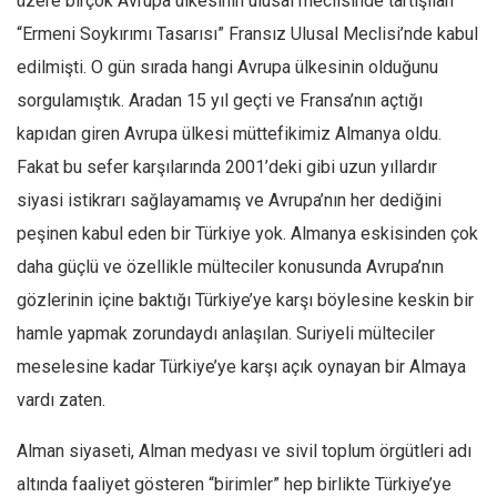
üzere birçok Avrupa ülkesinin ulusal meclisinde tartışılan
“Ermeni Soykırımı Tasarısı” Fransız Ulusal Meclisi’nde kabul
Mehmet Ali Tekin
edilmişti. O gün sırada hangi Avrupa ülkesinin olduğunu
Abir E. Nahas
sorgulamıştık. Aradan 15 yıl geçti ve Fransa’nın açtığı
Amina S. Jenenkovic
kapıdan giren Avrupa ülkesi müttefikimiz Almanya oldu.
Bağdagül Öz
Fakat bu sefer karşılarında 2001’deki gibi uzun yıllardır
Esra Elönü
siyasi istikrarı sağlayamamış ve Avrupa’nın her dediğini
» Yazar arşivi
peşinen kabul eden bir Türkiye yok. Almanya eskisinden çok
Bu Sayı
daha güçlü ve özellikle mülteciler konusunda Avrupa’nın
Tüm Sayılar
gözlerinin içine baktığı Türkiye’ye karşı böylesine keskin bir
hamle yapmak zorundaydı anlaşılan. Suriyeli mülteciler
Kategoriler
meselesine kadar Türkiye’ye karşı açık oynayan bir Almaya
Kültür Sanat
vardı zaten.
Kitap
Alman siyaseti, Alman medyası ve sivil toplum örgütleri adı
Karisi kitap sualleri
altında faaliyet gösteren “birimler” hep birlikte Türkiye’ye
7 soruda bu hafta