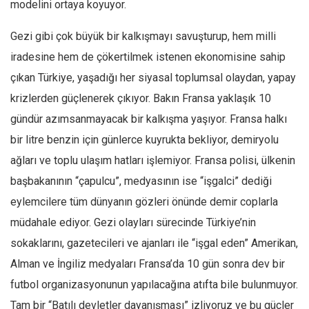
modelini ortaya koyuyor.
Amerika
Avustralya
Gezi gibi çok büyük bir kalkışmayı savuşturup, hem milli
Tarih
iradesine hem de çökertilmek istenen ekonomisine sahip
Düşünce
çıkan Türkiye, yaşadığı her siyasal toplumsal olaydan, yapay
Dosyalar
krizlerden güçlenerek çıkıyor. Bakın Fransa yaklaşık 10
gündür azımsanmayacak bir kalkışma yaşıyor. Fransa halkı
bir litre benzin için günlerce kuyrukta bekliyor, demiryolu
ağları ve toplu ulaşım hatları işlemiyor. Fransa polisi, ülkenin
başbakanının “çapulcu”, medyasının ise “işgalci” dediği
eylemcilere tüm dünyanın gözleri önünde demir coplarla
müdahale ediyor. Gezi olayları sürecinde Türkiye’nin
sokaklarını, gazetecileri ve ajanları ile “işgal eden” Amerikan,
Alman ve İngiliz medyaları Fransa’da 10 gün sonra dev bir
futbol organizasyonunun yapılacağına atıfta bile bulunmuyor.
Tam bir “Batılı devletler dayanışması” izliyoruz ve bu güçler