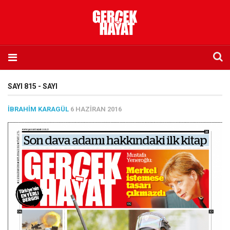
Anasayfa
SAYI 815 - SAYI
Hakkımızda
İBRAHIM KARAGÜL
6 HAZIRAN 2016
Künye
İletişim
Abone olmak istiyorum
Satış noktası listesi
Eksik sayıların temini
Sosyal Medya
Twitter