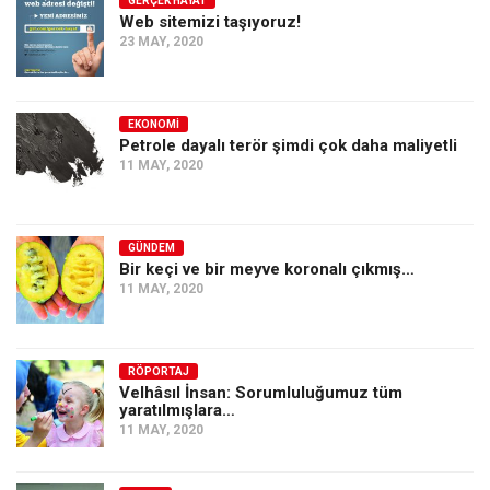
GERÇEK HAYAT
Web sitemizi taşıyoruz!
23 MAY, 2020
EKONOMI
Petrole dayalı terör şimdi çok daha maliyetli
11 MAY, 2020
GÜNDEM
Bir keçi ve bir meyve koronalı çıkmış…
11 MAY, 2020
RÖPORTAJ
Velhâsıl İnsan: Sorumluluğumuz tüm
yaratılmışlara…
11 MAY, 2020