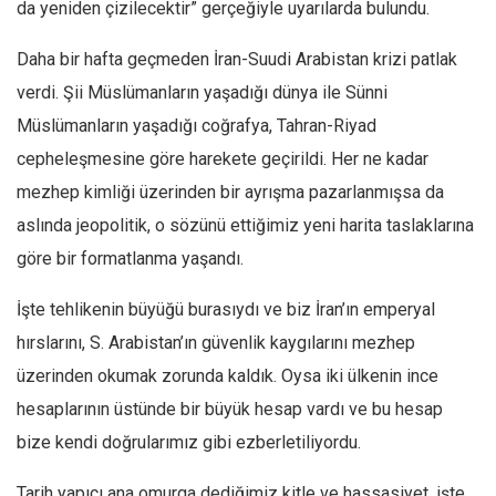
Amerika
da yeniden çizilecektir” gerçeğiyle uyarılarda bulundu.
Avustralya
Daha bir hafta geçmeden İran-Suudi Arabistan krizi patlak
Tarih
verdi. Şii Müslümanların yaşadığı dünya ile Sünni
Düşünce
Müslümanların yaşadığı coğrafya, Tahran-Riyad
Dosyalar
cepheleşmesine göre harekete geçirildi. Her ne kadar
mezhep kimliği üzerinden bir ayrışma pazarlanmışsa da
aslında jeopolitik, o sözünü ettiğimiz yeni harita taslaklarına
göre bir formatlanma yaşandı.
İşte tehlikenin büyüğü burasıydı ve biz İran’ın emperyal
hırslarını, S. Arabistan’ın güvenlik kaygılarını mezhep
üzerinden okumak zorunda kaldık. Oysa iki ülkenin ince
hesaplarının üstünde bir büyük hesap vardı ve bu hesap
bize kendi doğrularımız gibi ezberletiliyordu.
Tarih yapıcı ana omurga dediğimiz kitle ve hassasiyet, işte