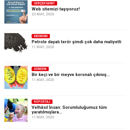
GERÇEK HAYAT
Web sitemizi taşıyoruz!
23 MAY, 2020
EKONOMI
Petrole dayalı terör şimdi çok daha maliyetli
11 MAY, 2020
GÜNDEM
Bir keçi ve bir meyve koronalı çıkmış…
11 MAY, 2020
RÖPORTAJ
Velhâsıl İnsan: Sorumluluğumuz tüm
yaratılmışlara…
11 MAY, 2020