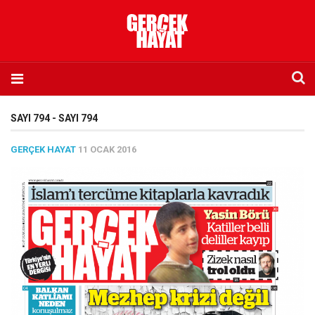
Anasayfa
SAYI 794 - SAYI 794
Hakkımızda
GERÇEK HAYAT
11 OCAK 2016
Künye
İletişim
Abone olmak istiyorum
Satış noktası listesi
Eksik sayıların temini
Sosyal Medya
Twitter