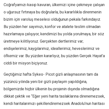
Coğrafyamızı kasıp kavuran, ülkemizi içine çekmeye çalışan
Ekonomi
o uğursuz fırtınaya bu doğrularla, bu kararlılıkla direnmenin
Spor
bizim için varoluş meselesi olduğunun pekala farkındayız.
Manzara
Bu yüzden her sayımızı, konfor ve atalete teslim olmadan
Sağlık
hazırlamaya çalışıyor, kendimizi bu yolda yorulmaya, bir söz
Gıda-Beslenme
üretmeye kilitliyoruz. Gerçekten dertlerimiz var;
Hayat
endişelerimiz, kaygılarımız, ideallerimiz, heveslerimiz ve
Türkiye
öfkemiz var. Bu yüzden kararlıyız, bu yüzden Gerçek Hayat’a
Siyaset
ciddi bir misyon biçiyoruz.
Dünya
Geçtiğimiz hafta Sykes- Picot gizli anlaşmasının tam da
Avrupa
yüzüncü yılında yeni bir gizli paylaşım yapıldığına,
Asya
bölgemizde hiçbir ülkenin bu projenin dışında olmadığına
Afrika
dikkat çektik ve “Eğer yeni harita taslaklarına direnemezsek,
İslam Dünyası
kendi haritalarımızı şekillendiremezsek Anadolu’nun haritası