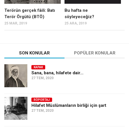
Terörün gerçek fâili: Batı
Bu hafta ne
Terör Örgütü (BTÖ)
söyleyeceğiz?
25 MAR, 2019
25 ARA, 2019
SON KONULAR
POPÜLER KONULAR
KAPAK
Sana, bana, hilafete dair…
27 TEM, 2020
RÖPORTAJ
Hilafet Müslümanların birliği için şart
27 TEM, 2020