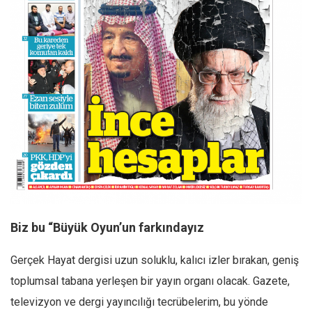
Facebook
Instagram
YouTube
Editörden
Yazarlar
Kemal Özer
Mahmut Toptaş
Yvonne Ridley
Barış Tarımcıoğlu
Ömer Kayani
Biz bu “Büyük Oyun’un farkındayız
Yusuf Armağan
Gerçek Hayat dergisi uzun soluklu, kalıcı izler bırakan, geniş
Hasanali Yıldırım
toplumsal tabana yerleşen bir yayın organı olacak. Gazete,
Leyla Şerif Emin
televizyon ve dergi yayıncılığı tecrübelerim, bu yönde
Selçuk Türkyılmaz