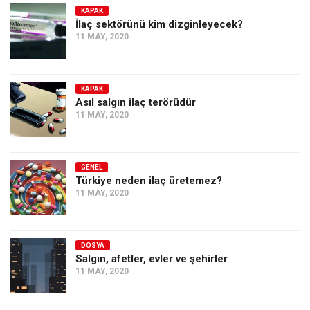
KAPAK
İlaç sektörünü kim dizginleyecek?
11 MAY, 2020
KAPAK
Asıl salgın ilaç terörüdür
11 MAY, 2020
GENEL
Türkiye neden ilaç üretemez?
11 MAY, 2020
DOSYA
Salgın, afetler, evler ve şehirler
11 MAY, 2020