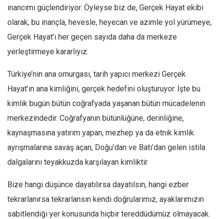
inancımı güçlendiriyor. Öyleyse biz de, Gerçek Hayat ekibi
Mehmet Ali Tekin
olarak, bu inançla, hevesle, heyecan ve azimle yol yürümeye,
Abir E. Nahas
Gerçek Hayat’ı her geçen sayıda daha da merkeze
Amina S. Jenenkovic
yerleştirmeye kararlıyız.
Bağdagül Öz
Türkiye’nin ana omurgası, tarih yapıcı merkezi Gerçek
Esra Elönü
Hayat’ın ana kimliğini, gerçek hedefini oluşturuyor. İşte bu
» Yazar arşivi
kimlik bugün bütün coğrafyada yaşanan bütün mücadelenin
Bu Sayı
merkezindedir. Coğrafyanın bütünlüğüne, derinliğine,
Tüm Sayılar
kaynaşmasına yatırım yapan, mezhep ya da etnik kimlik
ayrışmalarına savaş açan, Doğu’dan ve Batı’dan gelen istila
Kategoriler
dalgalarını teyakkuzda karşılayan kimliktir.
Kültür Sanat
Kitap
Bize hangi düşünce dayatılırsa dayatılsın, hangi ezber
Karisi kitap sualleri
tekrarlanırsa tekrarlansın kendi doğrularımız, ayaklarımızın
sabitlendiği yer konusunda hiçbir tereddüdümüz olmayacak.
7 soruda bu hafta