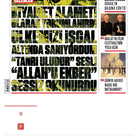
Facebook
Instagram
YouTube
Editörden
Yazarlar
Kemal Özer
Mahmut Toptaş
Yvonne Ridley
Barış Tarımcıoğlu
Ömer Kayani
Yusuf Armağan
0
Hasanali Yıldırım
Leyla Şerif Emin
Selçuk Türkyılmaz