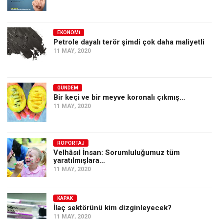
Amerika
Avustralya
EKONOMI
Tarih
Petrole dayalı terör şimdi çok daha maliyetli
Düşünce
11 MAY, 2020
Dosyalar
GÜNDEM
Bir keçi ve bir meyve koronalı çıkmış…
11 MAY, 2020
RÖPORTAJ
Velhâsıl İnsan: Sorumluluğumuz tüm
yaratılmışlara…
11 MAY, 2020
KAPAK
İlaç sektörünü kim dizginleyecek?
11 MAY, 2020