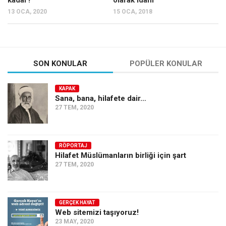
kadar?
olarak idam
Ekonomi
13 OCA, 2020
15 OCA, 2018
Spor
Manzara
Sağlık
SON KONULAR
POPÜLER KONULAR
Gıda-Beslenme
KAPAK
Hayat
Sana, bana, hilafete dair…
27 TEM, 2020
Türkiye
Siyaset
Dünya
RÖPORTAJ
Hilafet Müslümanların birliği için şart
Avrupa
27 TEM, 2020
Asya
Afrika
GERÇEK HAYAT
İslam Dünyası
Web sitemizi taşıyoruz!
23 MAY, 2020