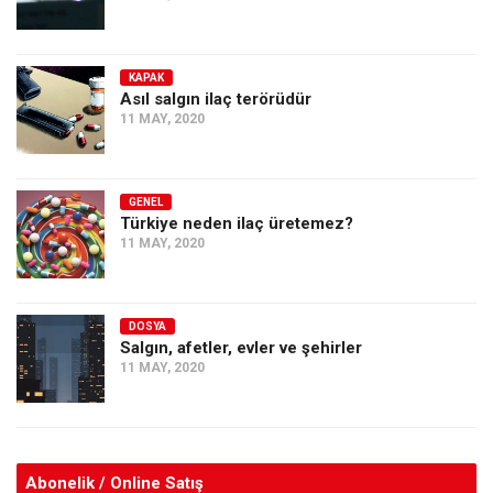
KAPAK
Asıl salgın ilaç terörüdür
11 MAY, 2020
GENEL
Türkiye neden ilaç üretemez?
11 MAY, 2020
DOSYA
Salgın, afetler, evler ve şehirler
11 MAY, 2020
Abonelik / Online Satış