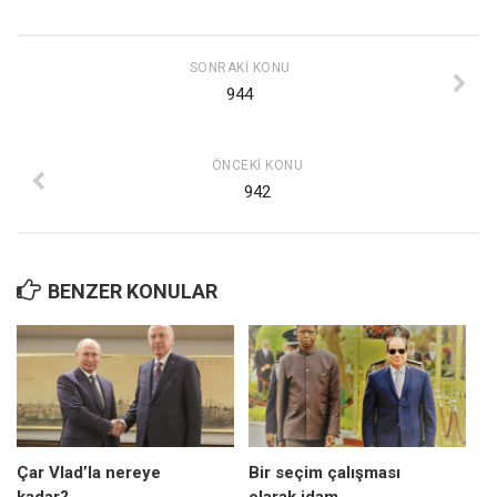
Mehmet Ali Tekin
SONRAKI KONU
Abir E. Nahas
944
Amina S. Jenenkovic
Bağdagül Öz
ÖNCEKI KONU
Esra Elönü
942
» Yazar arşivi
Bu Sayı
BENZER KONULAR
Tüm Sayılar
Kategoriler
Kültür Sanat
Kitap
Karisi kitap sualleri
Çar Vlad’la nereye
Bir seçim çalışması
7 soruda bu hafta