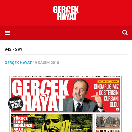
Anasayfa
943 - SAYI
Hakkımızda
GERÇEK HAYAT
19 KASIM 2018
Künye
İletişim
Abone olmak istiyorum
Satış noktası listesi
Eksik sayıların temini
Sosyal Medya
Twitter