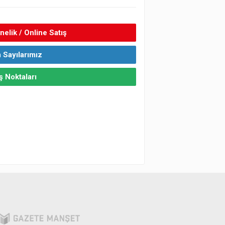
elik / Online Satış
 Sayılarımız
ş Noktaları