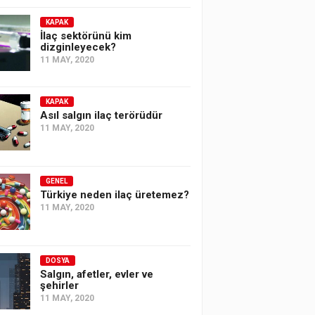
KAPAK
İlaç sektörünü kim
dizginleyecek?
11 MAY, 2020
KAPAK
Asıl salgın ilaç terörüdür
11 MAY, 2020
GENEL
Türkiye neden ilaç üretemez?
11 MAY, 2020
DOSYA
Salgın, afetler, evler ve
şehirler
11 MAY, 2020