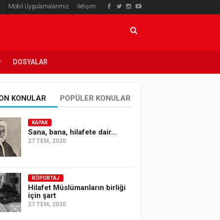
Mobil Uygulamalarımız
İletişim
DOSYALAR
ON KONULAR
POPÜLER KONULAR
KAPAK
Sana, bana, hilafete dair…
27 TEM, 2020
RÖPORTAJ
Hilafet Müslümanların birliği
için şart
27 TEM, 2020