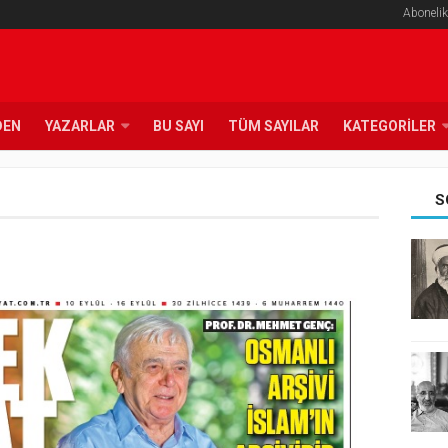
Abonelik
DEN
YAZARLAR
BU SAYI
TÜM SAYILAR
KATEGORILER
S