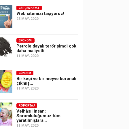
GERÇEK HAYAT
Web sitemizi taşıyoruz!
23 MAY, 2020
EKONOMI
Petrole dayalı terör şimdi çok
daha maliyetli
11 MAY, 2020
GÜNDEM
Bir keçi ve bir meyve koronalı
çıkmış…
11 MAY, 2020
RÖPORTAJ
Velhâsıl İnsan:
Sorumluluğumuz tüm
yaratılmışlara…
11 MAY, 2020