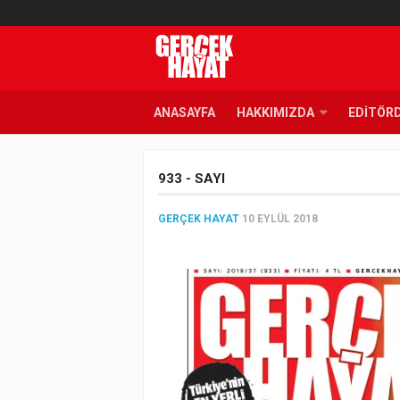
ANASAYFA
HAKKIMIZDA
EDITÖR
933 - SAYI
GERÇEK HAYAT
10 EYLÜL 2018