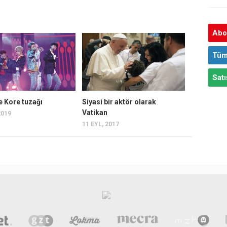
Abon
Tüm
Satı
e Kore tuzağı
Siyasi bir aktör olarak
Vatikan
2019
11 EYL, 2017