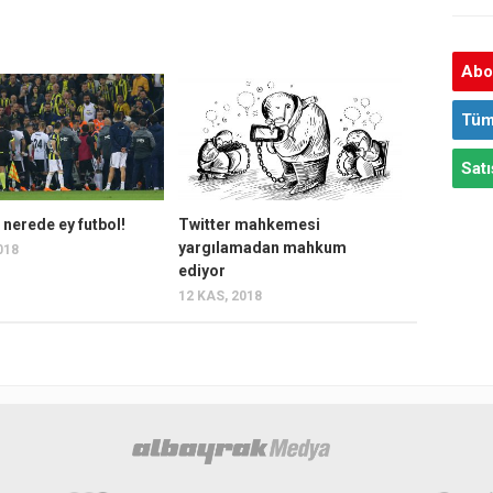
Abon
Tüm
Satı
 nerede ey futbol!
Twitter mahkemesi
yargılamadan mahkum
018
ediyor
12 KAS, 2018