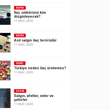
KAPAK
İlaç sektörünü kim
dizginleyecek?
11 MAY, 2020
KAPAK
Asıl salgın ilaç terörüdür
11 MAY, 2020
GENEL
Türkiye neden ilaç üretemez?
11 MAY, 2020
DOSYA
Salgın, afetler, evler ve
şehirler
11 MAY, 2020