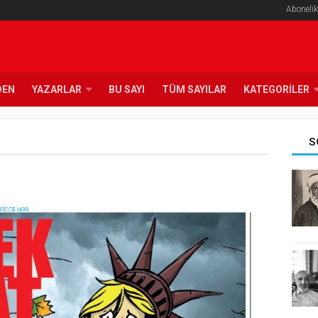
Abonelik
DEN
YAZARLAR
BU SAYI
TÜM SAYILAR
KATEGORILER
S