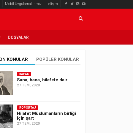
Mobil Uygulamalarımız
İletişim
DOSYALAR
ON KONULAR
POPÜLER KONULAR
KAPAK
Sana, bana, hilafete dair…
27 TEM, 2020
RÖPORTAJ
Hilafet Müslümanların birliği
için şart
27 TEM, 2020