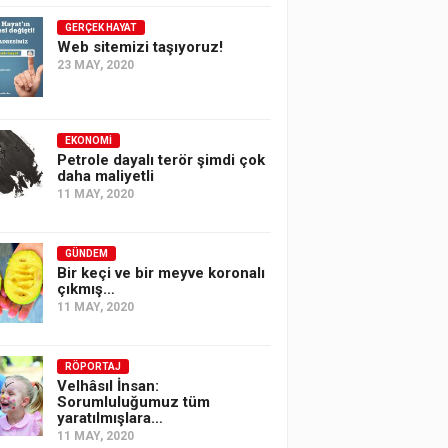
GERÇEK HAYAT
Web sitemizi taşıyoruz!
23 MAY, 2020
EKONOMI
Petrole dayalı terör şimdi çok
daha maliyetli
11 MAY, 2020
GÜNDEM
Bir keçi ve bir meyve koronalı
çıkmış…
11 MAY, 2020
RÖPORTAJ
Velhâsıl İnsan:
Sorumluluğumuz tüm
yaratılmışlara…
11 MAY, 2020