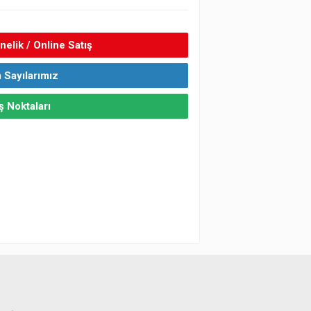
elik / Online Satış
 Sayılarımız
ş Noktaları