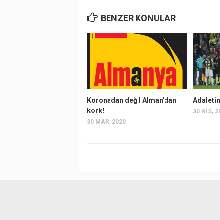
BENZER KONULAR
Koronadan değil Alman’dan
Adaletin
kork!
30 NIS, 2
30 MAR, 2020