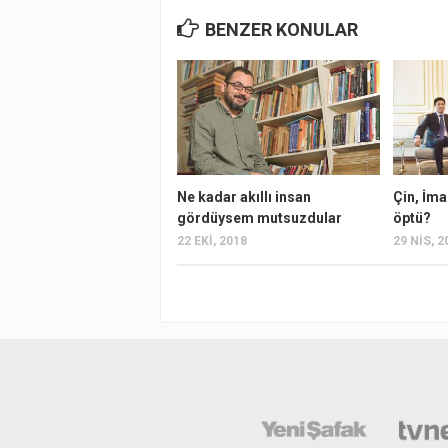
BENZER KONULAR
Ne kadar akıllı insan
Çin, İm
gördüysem mutsuzdular
öptü?
22 EKI, 2018
29 NIS, 2