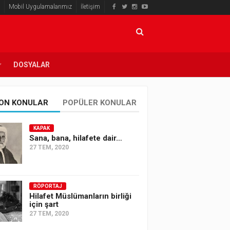
Mobil Uygulamalarımız
İletişim
DOSYALAR
ON KONULAR
POPÜLER KONULAR
KAPAK
Sana, bana, hilafete dair…
27 TEM, 2020
RÖPORTAJ
Hilafet Müslümanların birliği
için şart
27 TEM, 2020