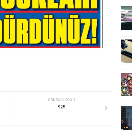
SONRAKI KONU
925