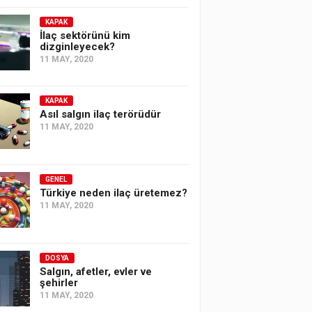
KAPAK
İlaç sektörünü kim
dizginleyecek?
11 MAY, 2020
KAPAK
Asıl salgın ilaç terörüdür
11 MAY, 2020
GENEL
Türkiye neden ilaç üretemez?
11 MAY, 2020
DOSYA
Salgın, afetler, evler ve
şehirler
11 MAY, 2020