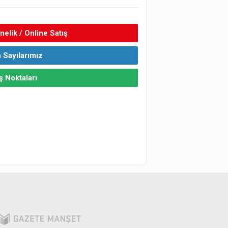
elik / Online Satış
 Sayılarımız
ş Noktaları