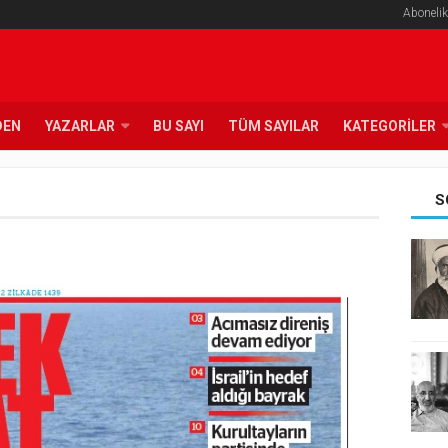
Abonelik
DEN
YAZARLAR
BU SAYI
TÜM SAYILAR
KATEGORILER
S