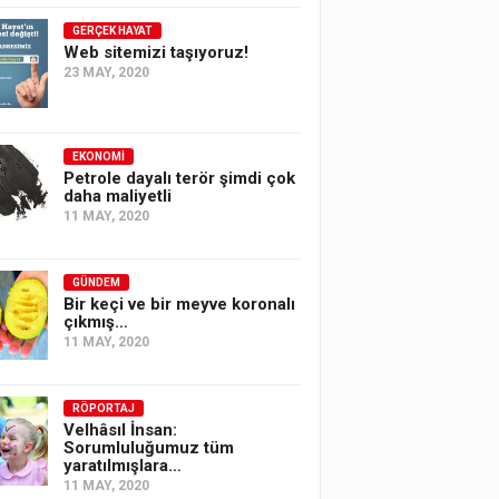
GERÇEK HAYAT
Web sitemizi taşıyoruz!
23 MAY, 2020
EKONOMI
Petrole dayalı terör şimdi çok
daha maliyetli
11 MAY, 2020
GÜNDEM
Bir keçi ve bir meyve koronalı
çıkmış…
11 MAY, 2020
RÖPORTAJ
Velhâsıl İnsan:
Sorumluluğumuz tüm
yaratılmışlara…
11 MAY, 2020