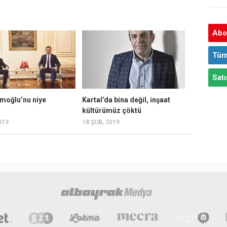
Abon
Tüm
Satı
amoğlu’nu niye
Kartal’da bina değil, inşaat
kültürümüz çöktü
019
18 ŞUB, 2019