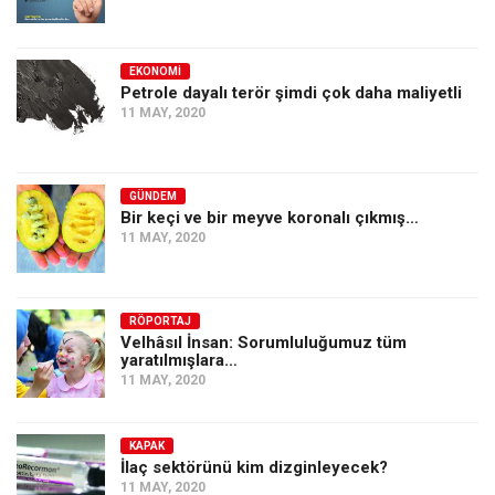
Amerika
Avustralya
EKONOMI
Tarih
Petrole dayalı terör şimdi çok daha maliyetli
11 MAY, 2020
Düşünce
Dosyalar
GÜNDEM
Bir keçi ve bir meyve koronalı çıkmış…
11 MAY, 2020
RÖPORTAJ
Velhâsıl İnsan: Sorumluluğumuz tüm
yaratılmışlara…
11 MAY, 2020
KAPAK
İlaç sektörünü kim dizginleyecek?
11 MAY, 2020