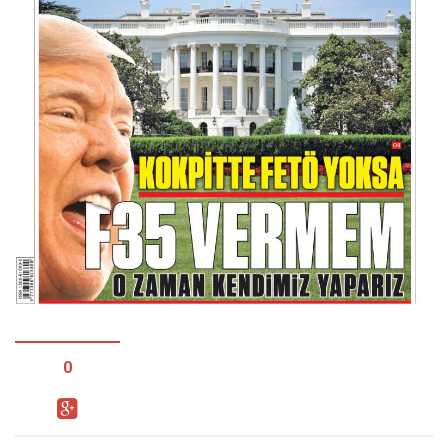
Facebook
Instagram
YouTube
Editörden
Yazarlar
Kemal Özer
Mahmut Toptaş
Yvonne Ridley
Barış Tarımcıoğlu
Ömer Kayani
Yusuf Armağan
0
Hasanali Yıldırım
Leyla Şerif Emin
Selçuk Türkyılmaz