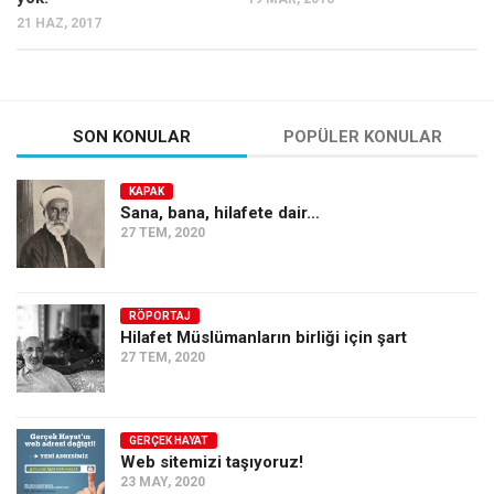
21 HAZ, 2017
Ekonomi
Spor
Manzara
Sağlık
SON KONULAR
POPÜLER KONULAR
Gıda-Beslenme
KAPAK
Hayat
Sana, bana, hilafete dair…
27 TEM, 2020
Türkiye
Siyaset
Dünya
RÖPORTAJ
Hilafet Müslümanların birliği için şart
Avrupa
27 TEM, 2020
Asya
Afrika
GERÇEK HAYAT
Web sitemizi taşıyoruz!
İslam Dünyası
23 MAY, 2020