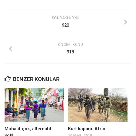
Mehmet Ali Tekin
SONRAKI KONU
Abir E. Nahas
920
Amina S. Jenenkovic
Bağdagül Öz
ÖNCEKI KONU
Esra Elönü
918
» Yazar arşivi
Bu Sayı
BENZER KONULAR
Tüm Sayılar
Kategoriler
Kültür Sanat
Kitap
Karisi kitap sualleri
Muhalif çok, alternatif
Kurt kapanı: Afrin
7 soruda bu hafta
yok!
19 MAR, 2018