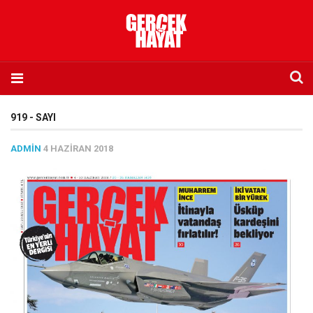
Anasayfa
919 - SAYI
Hakkımızda
ADMIN
4 HAZIRAN 2018
Künye
İletişim
Abone olmak istiyorum
Satış noktası listesi
Eksik sayıların temini
Sosyal Medya
Twitter