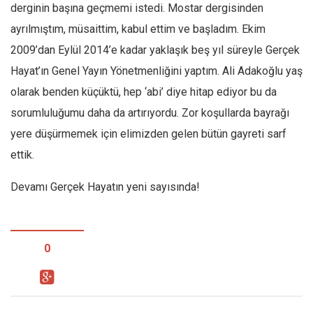
derginin başına geçmemi istedi. Mostar dergisinden
Mehmet Ali Tekin
ayrılmıştım, müsaittim, kabul ettim ve başladım. Ekim
Abir E. Nahas
2009’dan Eylül 2014’e kadar yaklaşık beş yıl süreyle Gerçek
Amina S. Jenenkovic
Hayat’ın Genel Yayın Yönetmenliğini yaptım. Ali Adakoğlu yaş
Bağdagül Öz
olarak benden küçüktü, hep ‘abi’ diye hitap ediyor bu da
sorumluluğumu daha da artırıyordu. Zor koşullarda bayrağı
Esra Elönü
yere düşürmemek için elimizden gelen bütün gayreti sarf
» Yazar arşivi
ettik.
Bu Sayı
Devamı Gerçek Hayatın yeni sayısında!
Tüm Sayılar
Kategoriler
Kültür Sanat
0
Kitap
Karisi kitap sualleri
7 soruda bu hafta