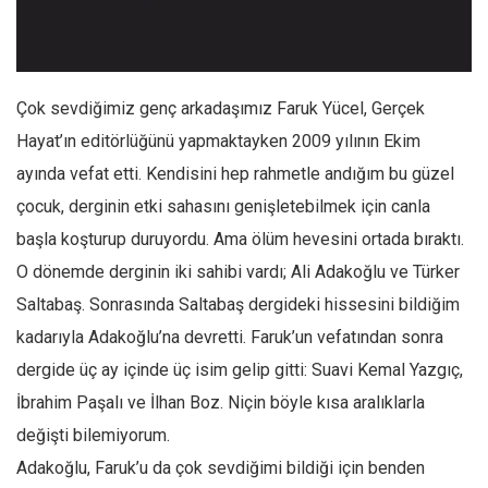
Facebook
Instagram
YouTube
Çok sevdiğimiz genç arkadaşımız Faruk Yücel, Gerçek
Editörden
Hayat’ın editörlüğünü yapmaktayken 2009 yılının Ekim
Yazarlar
ayında vefat etti. Kendisini hep rahmetle andığım bu güzel
Kemal Özer
çocuk, derginin etki sahasını genişletebilmek için canla
Mahmut Toptaş
başla koşturup duruyordu. Ama ölüm hevesini ortada bıraktı.
Yvonne Ridley
O dönemde derginin iki sahibi vardı; Ali Adakoğlu ve Türker
Saltabaş. Sonrasında Saltabaş dergideki hissesini bildiğim
Barış Tarımcıoğlu
kadarıyla Adakoğlu’na devretti. Faruk’un vefatından sonra
Ömer Kayani
dergide üç ay içinde üç isim gelip gitti: Suavi Kemal Yazgıç,
Yusuf Armağan
İbrahim Paşalı ve İlhan Boz. Niçin böyle kısa aralıklarla
Hasanali Yıldırım
değişti bilemiyorum.
Leyla Şerif Emin
Adakoğlu, Faruk’u da çok sevdiğimi bildiği için benden
Selçuk Türkyılmaz