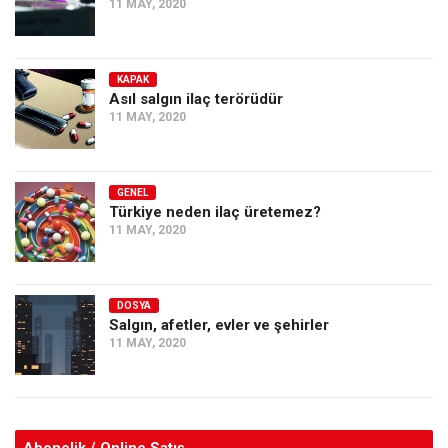
11 MAY, 2020
KAPAK
Asıl salgın ilaç terörüdür
11 MAY, 2020
GENEL
Türkiye neden ilaç üretemez?
11 MAY, 2020
DOSYA
Salgın, afetler, evler ve şehirler
11 MAY, 2020
Abonelik / Online Satış