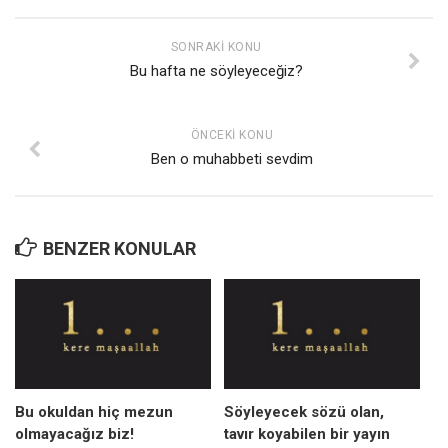
Ekonomi
SONRAKI KONU
Spor
Bu hafta ne söyleyeceğiz?
Manzara
Sağlık
ÖNCEKI KONU
Gıda-Beslenme
Ben o muhabbeti sevdim
Hayat
Türkiye
BENZER KONULAR
Siyaset
Dünya
Avrupa
Asya
Afrika
Bu okuldan hiç mezun
Söyleyecek sözü olan,
İslam Dünyası
olmayacağız biz!
tavır koyabilen bir yayın