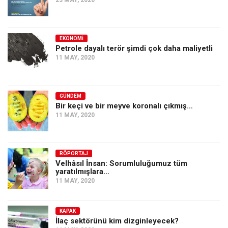
EKONOMI
Petrole dayalı terör şimdi çok daha maliyetli
11 MAY, 2020
GÜNDEM
Bir keçi ve bir meyve koronalı çıkmış…
11 MAY, 2020
RÖPORTAJ
Velhâsıl İnsan: Sorumluluğumuz tüm
yaratılmışlara…
11 MAY, 2020
KAPAK
İlaç sektörünü kim dizginleyecek?