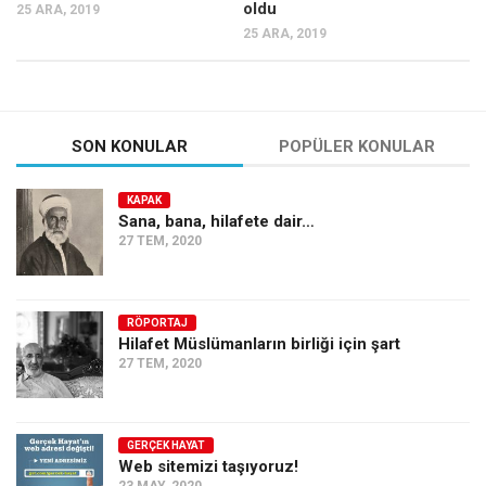
Amerika
oldu
25 ARA, 2019
25 ARA, 2019
Avustralya
Tarih
Düşünce
SON KONULAR
POPÜLER KONULAR
Dosyalar
KAPAK
Sana, bana, hilafete dair…
27 TEM, 2020
RÖPORTAJ
Hilafet Müslümanların birliği için şart
27 TEM, 2020
GERÇEK HAYAT
Web sitemizi taşıyoruz!
23 MAY, 2020