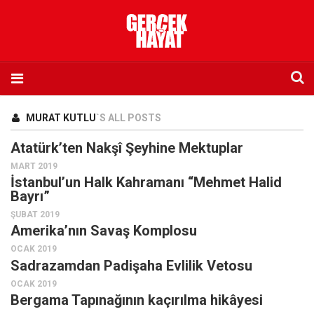
Anasayfa
MURAT KUTLU
`S ALL POSTS
Hakkımızda
Atatürk’ten Nakşî Şeyhine Mektuplar
Künye
MART 2019
İstanbul’un Halk Kahramanı “Mehmet Halid
İletişim
Bayrı”
Abone olmak istiyorum
ŞUBAT 2019
Satış noktası listesi
Amerika’nın Savaş Komplosu
OCAK 2019
Eksik sayıların temini
Sadrazamdan Padişaha Evlilik Vetosu
Sosyal Medya
OCAK 2019
Bergama Tapınağının kaçırılma hikâyesi
Twitter