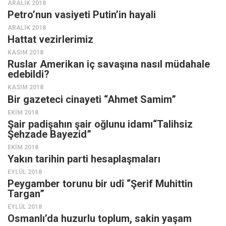
ARALIK 2018
Facebook
Petro’nun vasiyeti Putin’in hayali
Instagram
ARALIK 2018
Hattat vezirlerimiz
YouTube
KASIM 2018
Editörden
Ruslar Amerikan iç savaşına nasıl müdahale
edebildi?
Yazarlar
KASIM 2018
Kemal Özer
Bir gazeteci cinayeti “Ahmet Samim”
Mahmut Toptaş
EKIM 2018
Şair padişahın şair oğlunu idamı“Talihsiz
Yvonne Ridley
Şehzade Bayezid”
Barış Tarımcıoğlu
EKIM 2018
Yakın tarihin parti hesaplaşmaları
Ömer Kayani
EYLÜL 2018
Yusuf Armağan
Peygamber torunu bir udî “Şerif Muhittin
Hasanali Yıldırım
Targan”
EYLÜL 2018
Leyla Şerif Emin
Osmanlı’da huzurlu toplum, sakin yaşam
Selçuk Türkyılmaz