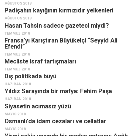
AĞUSTOS 2018
Padişahın kayığının kırmızıdır yelkenleri
Mehmet Ali Tekin
AĞUSTOS 2018
Abir E. Nahas
Hasan Tahsin sadece gazeteci miydi?
Amina S. Jenenkovic
TEMMUZ 2018
Fransa’yı Karıştıran Büyükelçi “Seyyid Ali
Bağdagül Öz
Efendi”
Esra Elönü
TEMMUZ 2018
» Yazar arşivi
Mecliste israf tartışmaları
TEMMUZ 2018
Bu Sayı
Dış politikada büyü
Tüm Sayılar
HAZIRAN 2018
Yıldız Sarayında bir mafya: Fehim Paşa
Kategoriler
HAZIRAN 2018
Kültür Sanat
Siyasetin acımasız yüzü
Kitap
MAYIS 2018
Osmanlı’da idam cezaları ve cellatlar
Karisi kitap sualleri
MAYIS 2018
7 soruda bu hafta
Yirmi sekiz yaşında bir medya patronu: Agâh