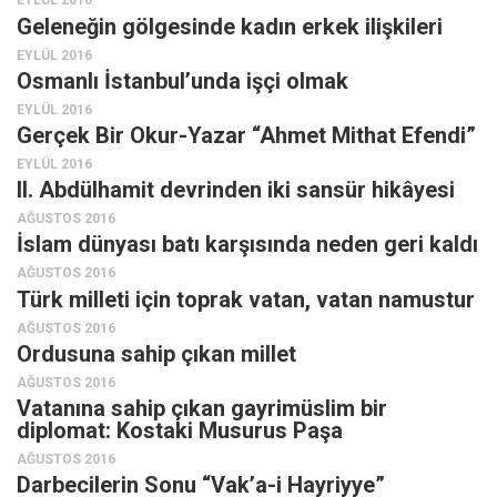
EYLÜL 2016
Geleneğin gölgesinde kadın erkek ilişkileri
EYLÜL 2016
Osmanlı İstanbul’unda işçi olmak
EYLÜL 2016
Gerçek Bir Okur-Yazar “Ahmet Mithat Efendi”
EYLÜL 2016
II. Abdülhamit devrinden iki sansür hikâyesi
AĞUSTOS 2016
İslam dünyası batı karşısında neden geri kaldı
AĞUSTOS 2016
Türk milleti için toprak vatan, vatan namustur
AĞUSTOS 2016
Ordusuna sahip çıkan millet
AĞUSTOS 2016
Vatanına sahip çıkan gayrimüslim bir
diplomat: Kostaki Musurus Paşa
AĞUSTOS 2016
Darbecilerin Sonu “Vak’a-i Hayriyye”