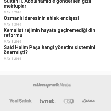
Sultan II. Abdülhamid’e gönderilen gizli
mektuplar
MAYIS 2016
Osmanlı idaresinin ahlak endişesi
MAYIS 2016
Kemalist rejimin hayata geçiremediği din
reformu
MAYIS 2016
Said Halim Paşa hangi yönetim sistemini
önermişti?
MAYIS 2016