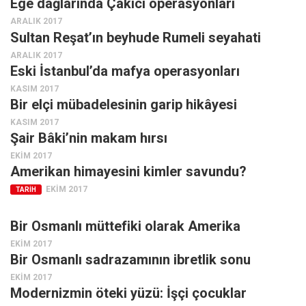
Ege dağlarında Çakıcı operasyonları
Amerika
ARALIK 2017
Avustralya
Sultan Reşat’ın beyhude Rumeli seyahati
Tarih
ARALIK 2017
Eski İstanbul’da mafya operasyonları
Düşünce
KASIM 2017
Dosyalar
Bir elçi mübadelesinin garip hikâyesi
KASIM 2017
Şair Bâki’nin makam hırsı
EKIM 2017
Amerikan himayesini kimler savundu?
EKIM 2017
TARIH
Bir Osmanlı müttefiki olarak Amerika
EKIM 2017
Bir Osmanlı sadrazamının ibretlik sonu
EKIM 2017
Modernizmin öteki yüzü: İşçi çocuklar