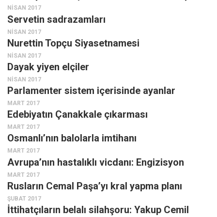
NISAN 2017
Servetin sadrazamları
NISAN 2017
Nurettin Topçu Siyasetnamesi
NISAN 2017
Dayak yiyen elçiler
NISAN 2017
Parlamenter sistem içerisinde ayanlar
MART 2017
Edebiyatın Çanakkale çıkarması
MART 2017
Osmanlı’nın balolarla imtihanı
MART 2017
Avrupa’nın hastalıklı vicdanı: Engizisyon
MART 2017
Rusların Cemal Paşa’yı kral yapma planı
ŞUBAT 2017
İttihatçıların belalı silahşoru: Yakup Cemil