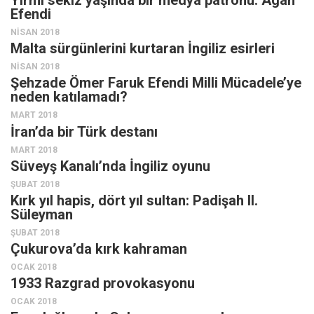
Efendi
Ekonomi
NISAN 2018
Spor
Malta sürgünlerini kurtaran İngiliz esirleri
Manzara
NISAN 2018
Şehzade Ömer Faruk Efendi Milli Mücadele’ye
Sağlık
neden katılamadı?
Gıda-Beslenme
MART 2018
İran’da bir Türk destanı
Hayat
MART 2018
Türkiye
Süveyş Kanalı’nda İngiliz oyunu
Siyaset
ŞUBAT 2018
Kırk yıl hapis, dört yıl sultan: Padişah II.
Dünya
Süleyman
Avrupa
ŞUBAT 2018
Çukurova’da kırk kahraman
Asya
OCAK 2018
Afrika
1933 Razgrad provokasyonu
İslam Dünyası
OCAK 2018