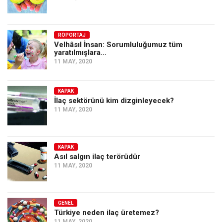
RÖPORTAJ
Velhâsıl İnsan: Sorumluluğumuz tüm
yaratılmışlara…
11 MAY, 2020
KAPAK
İlaç sektörünü kim dizginleyecek?
11 MAY, 2020
KAPAK
Asıl salgın ilaç terörüdür
11 MAY, 2020
GENEL
Türkiye neden ilaç üretemez?
11 MAY, 2020