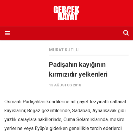
Anasayfa
MURAT KUTLU
Hakkımızda
Padişahın kayığının
Künye
kırmızıdır yelkenleri
İletişim
13 AĞUSTOS 2018
Abone olmak istiyorum
Satış noktası listesi
Osmanlı Padişahları kendilerine ait gayet tezyinatlı saltanat
Eksik sayıların temini
kayıklarını; Boğaz gezintilerinde, Sadabad, Aynalıkavak gibi
Sosyal Medya
yazlık saraylara nakillerinde, Cuma Selamlıklarında, mesire
Twitter
yerlerine veya Eyüp’e giderken genellikle tercih ederlerdi.