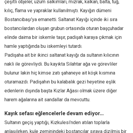
çeşitli objeler, üzüm salkımları, mızrak, kalkan, balta, tuğ,
Ekonomi
kılıç, flama ve yapraklar kullanılmıştı. Kayığın dümeni
Spor
Bostancıbaşı’ya emanetti. Saltanat Kayığı içinde iki sıra
Manzara
bostancılardan oluşan grubun ortasında oturan başçuhadar
Sağlık
elinde daima bir iskemle taşır, padişah karaya çıkmak için
hamle yaptığında bu iskemleyi tutardı.
Gıda-Beslenme
Padişaha ait bir ikinci saltanat kayığı da sultanın kılıcının
Hayat
nakli ile görevliydi. Bu kayıkta Silahtar ağa ve görevliler
Türkiye
bulunur lakin hiç kimse zatı şahaneye ait köşk kısmına
Siyaset
oturamazdı. Padişahın bu kalabalık gezi heyetine eşlik
Dünya
edenlerin dışında başta Kızlar Ağası olmak üzere diğer
Avrupa
harem ağalarına ait sandallar da mevcuttu.
Asya
Kayık sefası eğlencelerle devam ediyor…
Afrika
Sultanın geçiş yaptığı, Kızkulesi’nden atılan toplarla
İslam Dünyası
anlaşılırken, kule zeminindeki bostancılar sıraya dizilmiş bir