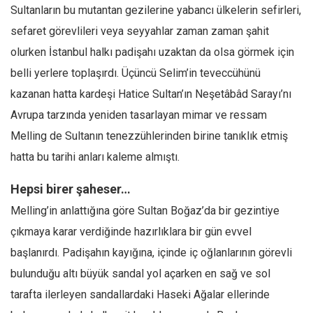
Facebook
Sultanların bu mutantan gezilerine yabancı ülkelerin sefirleri,
Instagram
sefaret görevlileri veya seyyahlar zaman zaman şahit
olurken İstanbul halkı padişahı uzaktan da olsa görmek için
YouTube
belli yerlere toplaşırdı. Üçüncü Selim’in teveccühünü
Editörden
kazanan hatta kardeşi Hatice Sultan’ın Neşetâbâd Sarayı’nı
Yazarlar
Avrupa tarzında yeniden tasarlayan mimar ve ressam
Kemal Özer
Melling de Sultanın tenezzühlerinden birine tanıklık etmiş
Mahmut Toptaş
hatta bu tarihi anları kaleme almıştı.
Yvonne Ridley
Hepsi birer şaheser…
Barış Tarımcıoğlu
Melling’in anlattığına göre Sultan Boğaz’da bir gezintiye
Ömer Kayani
çıkmaya karar verdiğinde hazırlıklara bir gün evvel
Yusuf Armağan
başlanırdı. Padişahın kayığına, içinde iç oğlanlarının görevli
Hasanali Yıldırım
bulunduğu altı büyük sandal yol açarken en sağ ve sol
Leyla Şerif Emin
tarafta ilerleyen sandallardaki Haseki Ağalar ellerinde
Selçuk Türkyılmaz