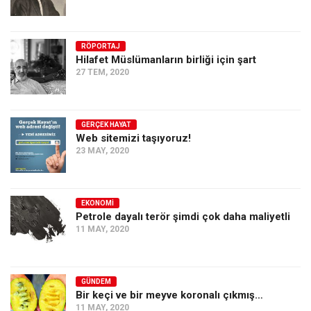
RÖPORTAJ
Hilafet Müslümanların birliği için şart
27 TEM, 2020
GERÇEK HAYAT
Web sitemizi taşıyoruz!
23 MAY, 2020
EKONOMI
Petrole dayalı terör şimdi çok daha maliyetli
11 MAY, 2020
GÜNDEM
Bir keçi ve bir meyve koronalı çıkmış…
11 MAY, 2020