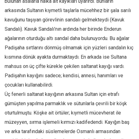
bulunan asalarla halka ait kayıkları uyarırdı. Bunların
Mehmet Ali Tekin
arkasında Sultanın kıymetli taşlarla mücehhez bir şala sarılı
kavuğunu taşıyan görevlinin sandalı gelmekteydi (Kavuk
Abir E. Nahas
Sandalı). Kavuk Sandalı’nın ardında her birinde Enderun
Amina S. Jenenkovic
ağalarının oturduğu altı sandal daha bulunuyordu. Bu ağalar
Bağdagül Öz
Padişaha sırtlarını dönmüş olmamak için yüzleri sandalın kıç
Esra Elönü
kısmına dönük ayakta durmaktaydı. En arkada ise Sultana
» Yazar arşivi
mahsus on üç çifte kürekle çekilen saltanat kayığı vardı.
Bu Sayı
Padişahın kayığını sadece; kendisi, annesi, hanımları ve
Tüm Sayılar
çocukları kullanabilirdi.
Üç fenerli saltanat kayığının arkasına Sultan için etrafı
Kategoriler
gümüşten yapılma parmaklık ve sütunlarla çevrili bir köşk
Kültür Sanat
oturtulmuştu. Köşke ait örtüler; kıymetli mücevherat ile
Kitap
müzeyyen, sırma işlemeli kırmızı kadifedendi. Kayığın baş
Karisi kitap sualleri
ve arka tarafındaki süslemelerde Osmanlı armasından
7 soruda bu hafta