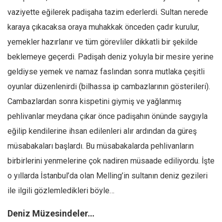
Amerika
vaziyette eğilerek padişaha tazim ederlerdi. Sultan nerede
Avustralya
karaya çıkacaksa oraya muhakkak önceden çadır kurulur,
Tarih
yemekler hazırlanır ve tüm görevliler dikkatli bir şekilde
Düşünce
beklemeye geçerdi. Padişah deniz yoluyla bir mesire yerine
Dosyalar
geldiyse yemek ve namaz faslından sonra mutlaka çeşitli
oyunlar düzenlenirdi (bilhassa ip cambazlarının gösterileri).
Cambazlardan sonra kispetini giymiş ve yağlanmış
pehlivanlar meydana çıkar önce padişahın önünde saygıyla
eğilip kendilerine ihsan edilenleri alır ardından da güreş
müsabakaları başlardı. Bu müsabakalarda pehlivanların
birbirlerini yenmelerine çok nadiren müsaade ediliyordu. İşte
o yıllarda İstanbul’da olan Melling’in sultanın deniz gezileri
ile ilgili gözlemledikleri böyle…
Deniz Müzesindeler…