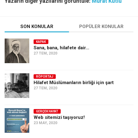
Yazarın diğer yazılarını görüntüle:
Murat Kutlu
SON KONULAR
POPÜLER KONULAR
KAPAK
Sana, bana, hilafete dair…
27 TEM, 2020
RÖPORTAJ
Hilafet Müslümanların birliği için şart
27 TEM, 2020
GERÇEK HAYAT
Web sitemizi taşıyoruz!
23 MAY, 2020