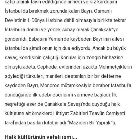
kâtip olarak tayin edildiğinde annesi ve kız kardeşini
Ekonomi
İstanbul’da bırakmak zorunda kalan Bayrı, Osmanlı
Spor
Devletinin I. Dünya Harbine dâhil olmasıyla birlikte tekrar
Manzara
İstanbul’a döndü ve yedek subay olarak Çanakkale’ye
Sağlık
gönderildi. Babasını Yemen’de kaybeden Bayrı’nın ailesi
İstanbul’da şimdi onun için dua ediyordu. Ancak bu büyük
Gıda-Beslenme
savaş, kendisinin çalıştığı konular için zengin bir hazine
Hayat
olmuştu adeta. Cephede, evlerinden uzakta Mehmetçiklerin
Türkiye
söylediği türküleri, manileri, destanları bir bir defterine
Siyaset
kaydeden Bayrı, Mondros mütarekesiyle beraber İstanbul’a
Dünya
döndüğünde ilk edebi eserlerini vermeye başladı. İlk
Avrupa
neşrettiği eser de Çanakkale Savaşı’nda duyduğu halk
Asya
kültürüne ait örneklerdi. İhtiyat Zabitleri Teavün Cemiyeti
Afrika
tarafından basılan kitabın adı “Maziden Bir Yaprak”tı.
İslam Dünyası
Halk kültürünün vefalı ismi…