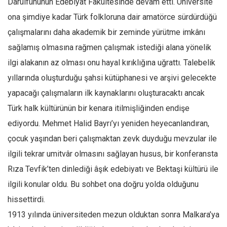
Darülfünunun Edebiyat Fakültesinde devam etti. Üniversite
Mehmet Ali Tekin
ona şimdiye kadar Türk folkloruna dair amatörce sürdürdüğü
çalışmalarını daha akademik bir zeminde yürütme imkânı
Abir E. Nahas
sağlamış olmasına rağmen çalışmak istediği alana yönelik
Amina S. Jenenkovic
ilgi alakanın az olması onu hayal kırıklığına uğrattı. Talebelik
Bağdagül Öz
yıllarında oluşturduğu şahsi kütüphanesi ve arşivi gelecekte
Esra Elönü
yapacağı çalışmaların ilk kaynaklarını oluşturacaktı ancak
» Yazar arşivi
Türk halk kültürünün bir kenara itilmişliğinden endişe
Bu Sayı
ediyordu. Mehmet Halid Bayrı’yı yeniden heyecanlandıran,
Tüm Sayılar
çocuk yaşından beri çalışmaktan zevk duyduğu mevzular ile
ilgili tekrar umitvâr olmasını sağlayan husus, bir konferansta
Kategoriler
Rıza Tevfik’ten dinlediği âşık edebiyatı ve Bektaşi kültürü ile
Kültür Sanat
ilgili konular oldu. Bu sohbet ona doğru yolda olduğunu
Kitap
hissettirdi.
Karisi kitap sualleri
1913 yılında üniversiteden mezun olduktan sonra Malkara’ya
7 soruda bu hafta