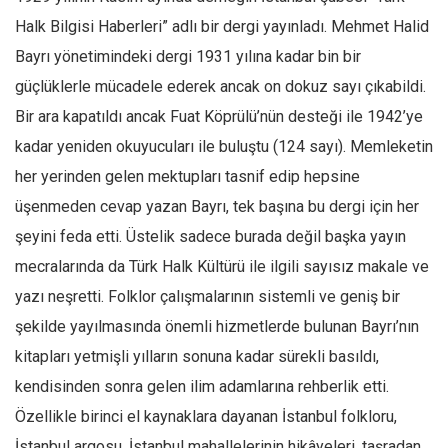
Halk Bilgisi Haberleri” adlı bir dergi yayınladı. Mehmet Halid
Bayrı yönetimindeki dergi 1931 yılına kadar bin bir
güçlüklerle mücadele ederek ancak on dokuz sayı çıkabildi.
Bir ara kapatıldı ancak Fuat Köprülü’nün desteği ile 1942’ye
kadar yeniden okuyucuları ile buluştu (124 sayı). Memleketin
her yerinden gelen mektupları tasnif edip hepsine
üşenmeden cevap yazan Bayrı, tek başına bu dergi için her
şeyini feda etti. Üstelik sadece burada değil başka yayın
mecralarında da Türk Halk Kültürü ile ilgili sayısız makale ve
yazı neşretti. Folklor çalışmalarının sistemli ve geniş bir
şekilde yayılmasında önemli hizmetlerde bulunan Bayrı’nın
kitapları yetmişli yılların sonuna kadar sürekli basıldı,
kendisinden sonra gelen ilim adamlarına rehberlik etti.
Özellikle birinci el kaynaklara dayanan İstanbul folkloru,
İstanbul argosu, İstanbul mahallelerinin hikâyeleri, taşradan