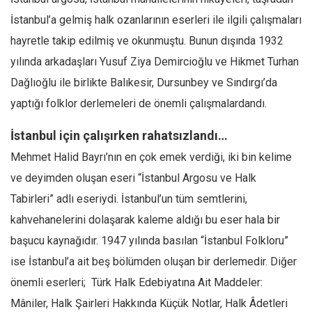
İstanbul’a gelmiş halk ozanlarının eserleri ile ilgili çalışmaları
hayretle takip edilmiş ve okunmuştu. Bunun dışında 1932
yılında arkadaşları Yusuf Ziya Demircioğlu ve Hikmet Turhan
Dağlıoğlu ile birlikte Balıkesir, Dursunbey ve Sındırgı’da
yaptığı folklor derlemeleri de önemli çalışmalardandı.
İstanbul için çalışırken rahatsızlandı…
Mehmet Halid Bayrı’nın en çok emek verdiği, iki bin kelime
ve deyimden oluşan eseri “İstanbul Argosu ve Halk
Tabirleri” adlı eseriydi. İstanbul’un tüm semtlerini,
kahvehanelerini dolaşarak kaleme aldığı bu eser hala bir
başucu kaynağıdır. 1947 yılında basılan “İstanbul Folkloru”
ise İstanbul’a ait beş bölümden oluşan bir derlemedir. Diğer
önemli eserleri; Türk Halk Edebiyatına Ait Maddeler:
Mâniler, Halk Şairleri Hakkında Küçük Notlar, Halk Âdetleri