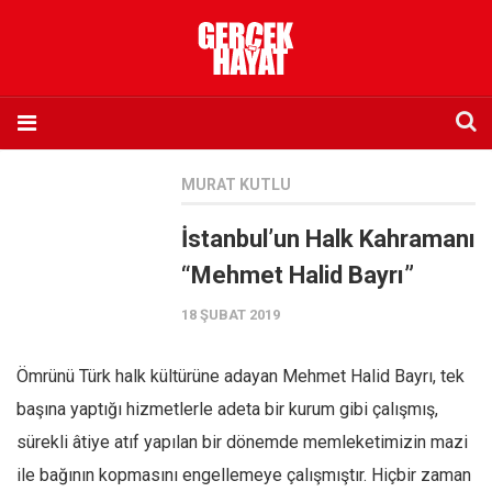
Anasayfa
MURAT KUTLU
Hakkımızda
İstanbul’un Halk Kahramanı
Künye
“Mehmet Halid Bayrı”
İletişim
18 ŞUBAT 2019
Abone olmak istiyorum
Satış noktası listesi
Ömrünü Türk halk kültürüne adayan Mehmet Halid Bayrı, tek
Eksik sayıların temini
başına yaptığı hizmetlerle adeta bir kurum gibi çalışmış,
Sosyal Medya
sürekli âtiye atıf yapılan bir dönemde memleketimizin mazi
Twitter
ile bağının kopmasını engellemeye çalışmıştır. Hiçbir zaman