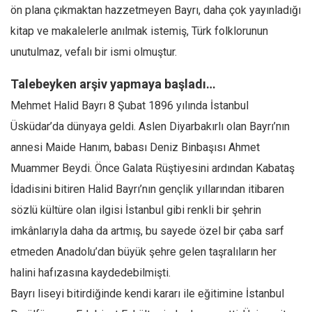
Facebook
ön plana çıkmaktan hazzetmeyen Bayrı, daha çok yayınladığı
Instagram
kitap ve makalelerle anılmak istemiş, Türk folklorunun
unutulmaz, vefalı bir ismi olmuştur.
YouTube
Editörden
Talebeyken arşiv yapmaya başladı…
Yazarlar
Mehmet Halid Bayrı 8 Şubat 1896 yılında İstanbul
Üsküdar’da dünyaya geldi. Aslen Diyarbakırlı olan Bayrı’nın
Kemal Özer
annesi Maide Hanım, babası Deniz Binbaşısı Ahmet
Mahmut Toptaş
Muammer Beydi. Önce Galata Rüştiyesini ardından Kabataş
Yvonne Ridley
İdadisini bitiren Halid Bayrı’nın gençlik yıllarından itibaren
Barış Tarımcıoğlu
sözlü kültüre olan ilgisi İstanbul gibi renkli bir şehrin
Ömer Kayani
imkânlarıyla daha da artmış, bu sayede özel bir çaba sarf
Yusuf Armağan
etmeden Anadolu’dan büyük şehre gelen taşralıların her
Hasanali Yıldırım
halini hafızasına kaydedebilmişti.
Leyla Şerif Emin
Bayrı liseyi bitirdiğinde kendi kararı ile eğitimine İstanbul
Selçuk Türkyılmaz