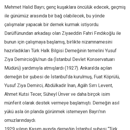
Amerika
Mehmet Halid Bayrı; genç kuşaklara öncülük edecek, geçmiş
Avustralya
ile günümüz arasında bir bağ olabilecek, bu yönde
Tarih
çalışmalar yapacak bir dernek kurmak istiyordu.
Düşünce
Darülfünundan arkadaşı olan Ziyaeddin Fahri Fındıkoğlu ile
Dosyalar
bunun için çalışmaya başlamış, birlikte nizamnamesini
hazırladıkları Türk Halk Bilgisi Derneğinin temelini Yusuf
Ziya Demircioğlu’nun da (İstanbul Devlet Konservatuarı
Müdürü) yardımıyla atmışlardı (1927). Ankara’da açılan
derneğin bir şubesi de İstanbul’da kurulmuş, Fuat Köprülü,
Yusuf Ziya Demirci, Abdülkadir İnan, Agâh Sırrı Levent,
Ahmet Kutsi Tecer, Süheyl Ünver ve daha birçok isim
münferit olarak destek vermeye başlamıştı. Derneğin asıl
yükü asla ön planda görünmek istemeyen Bayrı’nın
omuzlarındaydı.
1929 yılının Kasım ayında derneğin İstanbul şubesi “Türk