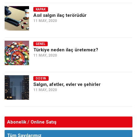
KAPAK
Asıl salgın ilaç terörüdür
11 MAY, 2020
GENEL
Türkiye neden ilaç üretemez?
11 MAY, 2020
DOSYA
Salgın, afetler, evler ve şehirler
11 MAY, 2020
Abonelik / Online Satış
Tüm Sayılarımız