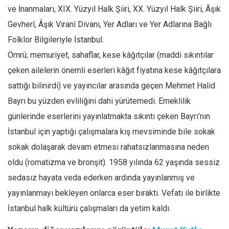
ve İnanmaları, XIX. Yüzyıl Halk Şiiri, XX. Yüzyıl Halk Şiiri, Âşık
Gevherî, Âşık Viranî Divanı, Yer Adları ve Yer Adlarına Bağlı
Folklor Bilgileriyle İstanbul.
Ömrü; memuriyet, sahaflar, kese kâğıtçılar (maddi sıkıntılar
çeken ailelerin önemli eserleri kâğıt fiyatına kese kâğıtçılara
sattığı bilinirdi) ve yayıncılar arasında geçen Mehmet Halid
Bayrı bu yüzden evliliğini dahi yürütemedi. Emeklilik
günlerinde eserlerini yayınlatmakta sıkıntı çeken Bayrı’nın
İstanbul için yaptığı çalışmalara kış mevsiminde bile sokak
sokak dolaşarak devam etmesi rahatsızlanmasına neden
oldu (romatizma ve bronşit). 1958 yılında 62 yaşında sessiz
sedasız hayata veda ederken ardında yayınlanmış ve
yayınlanmayı bekleyen onlarca eser bıraktı. Vefatı ile birlikte
İstanbul halk kültürü çalışmaları da yetim kaldı.