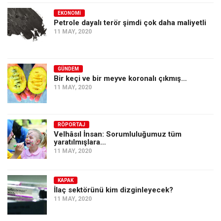
EKONOMI
Petrole dayalı terör şimdi çok daha maliyetli
11 MAY, 2020
GÜNDEM
Bir keçi ve bir meyve koronalı çıkmış…
11 MAY, 2020
RÖPORTAJ
Velhâsıl İnsan: Sorumluluğumuz tüm
yaratılmışlara…
11 MAY, 2020
KAPAK
İlaç sektörünü kim dizginleyecek?
11 MAY, 2020