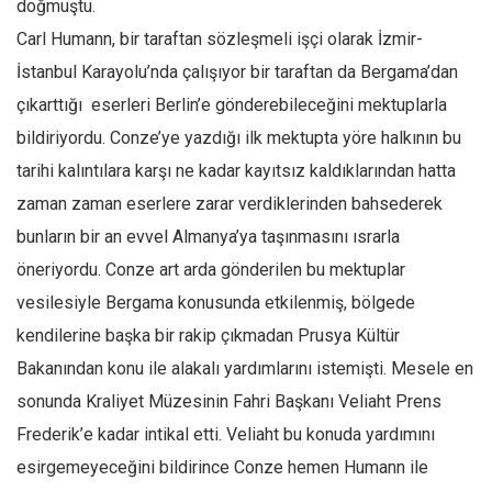
doğmuştu.
Ekonomi
Carl Humann, bir taraftan sözleşmeli işçi olarak İzmir-
Spor
İstanbul Karayolu’nda çalışıyor bir taraftan da Bergama’dan
Manzara
çıkarttığı eserleri Berlin’e gönderebileceğini mektuplarla
Sağlık
bildiriyordu. Conze’ye yazdığı ilk mektupta yöre halkının bu
tarihi kalıntılara karşı ne kadar kayıtsız kaldıklarından hatta
Gıda-Beslenme
zaman zaman eserlere zarar verdiklerinden bahsederek
Hayat
bunların bir an evvel Almanya’ya taşınmasını ısrarla
Türkiye
öneriyordu. Conze art arda gönderilen bu mektuplar
Siyaset
vesilesiyle Bergama konusunda etkilenmiş, bölgede
Dünya
kendilerine başka bir rakip çıkmadan Prusya Kültür
Avrupa
Bakanından konu ile alakalı yardımlarını istemişti. Mesele en
Asya
sonunda Kraliyet Müzesinin Fahri Başkanı Veliaht Prens
Afrika
Frederik’e kadar intikal etti. Veliaht bu konuda yardımını
İslam Dünyası
esirgemeyeceğini bildirince Conze hemen Humann ile