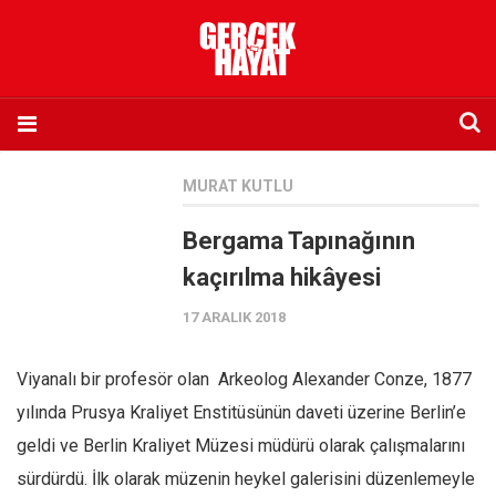
Anasayfa
MURAT KUTLU
Hakkımızda
Bergama Tapınağının
Künye
kaçırılma hikâyesi
İletişim
17 ARALIK 2018
Abone olmak istiyorum
Satış noktası listesi
Viyanalı bir profesör olan Arkeolog Alexander Conze, 1877
Eksik sayıların temini
yılında Prusya Kraliyet Enstitüsünün daveti üzerine Berlin’e
Sosyal Medya
geldi ve Berlin Kraliyet Müzesi müdürü olarak çalışmalarını
Twitter
sürdürdü. İlk olarak müzenin heykel galerisini düzenlemeyle