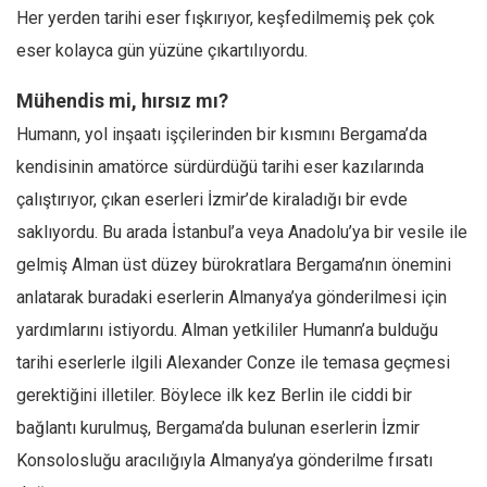
Her yerden tarihi eser fışkırıyor, keşfedilmemiş pek çok
Mehmet Ali Tekin
eser kolayca gün yüzüne çıkartılıyordu.
Abir E. Nahas
Mühendis mi, hırsız mı?
Amina S. Jenenkovic
Humann, yol inşaatı işçilerinden bir kısmını Bergama’da
Bağdagül Öz
kendisinin amatörce sürdürdüğü tarihi eser kazılarında
Esra Elönü
çalıştırıyor, çıkan eserleri İzmir’de kiraladığı bir evde
» Yazar arşivi
saklıyordu. Bu arada İstanbul’a veya Anadolu’ya bir vesile ile
Bu Sayı
gelmiş Alman üst düzey bürokratlara Bergama’nın önemini
Tüm Sayılar
anlatarak buradaki eserlerin Almanya’ya gönderilmesi için
yardımlarını istiyordu. Alman yetkililer Humann’a bulduğu
Kategoriler
tarihi eserlerle ilgili Alexander Conze ile temasa geçmesi
Kültür Sanat
gerektiğini illetiler. Böylece ilk kez Berlin ile ciddi bir
Kitap
bağlantı kurulmuş, Bergama’da bulunan eserlerin İzmir
Karisi kitap sualleri
Konsolosluğu aracılığıyla Almanya’ya gönderilme fırsatı
7 soruda bu hafta