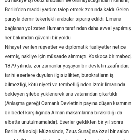
bu nakliye işi öküz arabaları ile olamayacağından Humann,
Berlin’den maddi yardım talep etmek zorunda kaldı. Gelen
parayla demir tekerlekli arabalar sipariş edildi. Limana
bağlanan yol zaten Humann tarafından daha evvel yapılmış
her bakımdan güvenli bir yoldu.
Nihayet verilen rüşvetler ve diplomatik faaliyetler netice
vermiş, nakliye için müsaade alınmıştı. Koskoca bir mabed,
1879 yılında; zor zamanlar yaşayan bir devletin zaafından,
tarihi eserlere duyulan ilgisizlikten, bürokratların iş
bilmezliği, kötü niyeti ve tembelliğinden İzmir limanında
bekleyen şilebe yüklenerek ana vatanından çıkartıldı
(Anlaşma gereği Osmanlı Devletinin payına düşen kısmının
bir bedel karşılığında Alman makamlarına bırakıldığı da
elbette unutulmamalıdır). Eserler geldikten bir yıl sonra
Berlin Arkeoloji Müzesinde, Zeus Sunağına özel bir salon