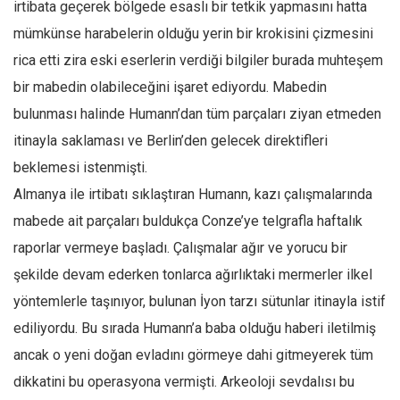
Amerika
irtibata geçerek bölgede esaslı bir tetkik yapmasını hatta
mümkünse harabelerin olduğu yerin bir krokisini çizmesini
Avustralya
rica etti zira eski eserlerin verdiği bilgiler burada muhteşem
Tarih
bir mabedin olabileceğini işaret ediyordu. Mabedin
Düşünce
bulunması halinde Humann’dan tüm parçaları ziyan etmeden
Dosyalar
itinayla saklaması ve Berlin’den gelecek direktifleri
beklemesi istenmişti.
Almanya ile irtibatı sıklaştıran Humann, kazı çalışmalarında
mabede ait parçaları buldukça Conze’ye telgrafla haftalık
raporlar vermeye başladı. Çalışmalar ağır ve yorucu bir
şekilde devam ederken tonlarca ağırlıktaki mermerler ilkel
yöntemlerle taşınıyor, bulunan İyon tarzı sütunlar itinayla istif
ediliyordu. Bu sırada Humann’a baba olduğu haberi iletilmiş
ancak o yeni doğan evladını görmeye dahi gitmeyerek tüm
dikkatini bu operasyona vermişti. Arkeoloji sevdalısı bu