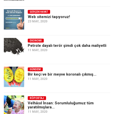
GERÇEK HAYAT
Web sitemizi taşıyoruz!
23 MAY, 2020
EKONOMI
Petrole dayalı terör şimdi çok daha maliyetli
11 MAY, 2020
GÜNDEM
Bir keçi ve bir meyve koronalı çıkmış…
11 MAY, 2020
RÖPORTAJ
Velhâsıl İnsan: Sorumluluğumuz tüm
yaratılmışlara…
11 MAY, 2020