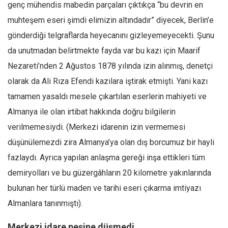
genç mühendis mabedin parçaları çıktıkça “bu devrin en
muhteşem eseri şimdi elimizin altındadır” diyecek, Berlin’e
gönderdiği telgraflarda heyecanını gizleyemeyecekti. Şunu
da unutmadan belirtmekte fayda var bu kazı için Maarif
Nezareti’nden 2 Ağustos 1878 yılında izin alınmış, denetçi
olarak da Ali Rıza Efendi kazılara iştirak etmişti. Yani kazı
tamamen yasaldı mesele çıkartılan eserlerin mahiyeti ve
Almanya ile olan irtibat hakkında doğru bilgilerin
verilmemesiydi. (Merkezi idarenin izin vermemesi
düşünülemezdi zira Almanya’ya olan dış borcumuz bir hayli
fazlaydı. Ayrıca yapılan anlaşma gereği inşa ettikleri tüm
demiryolları ve bu güzergâhların 20 kilometre yakınlarında
bulunan her türlü maden ve tarihi eseri çıkarma imtiyazı
Almanlara tanınmıştı).
Merkezi idare peşine düşmedi…