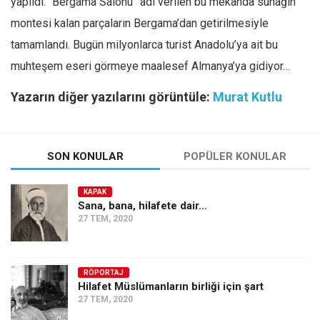
yapıldı. “Bergama Salonu” adı verilen bu mekânda sunağın
montesi kalan parçaların Bergama’dan getirilmesiyle
tamamlandı. Bugün milyonlarca turist Anadolu’ya ait bu
muhteşem eseri görmeye maalesef Almanya’ya gidiyor…
Yazarın diğer yazılarını görüntüle:
Murat Kutlu
SON KONULAR
POPÜLER KONULAR
KAPAK
Sana, bana, hilafete dair…
27 TEM, 2020
RÖPORTAJ
Hilafet Müslümanların birliği için şart
27 TEM, 2020