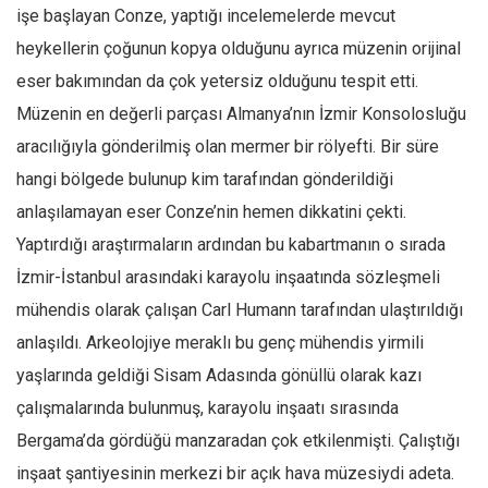
Facebook
işe başlayan Conze, yaptığı incelemelerde mevcut
Instagram
heykellerin çoğunun kopya olduğunu ayrıca müzenin orijinal
eser bakımından da çok yetersiz olduğunu tespit etti.
YouTube
Müzenin en değerli parçası Almanya’nın İzmir Konsolosluğu
Editörden
aracılığıyla gönderilmiş olan mermer bir rölyefti. Bir süre
Yazarlar
hangi bölgede bulunup kim tarafından gönderildiği
Kemal Özer
anlaşılamayan eser Conze’nin hemen dikkatini çekti.
Mahmut Toptaş
Yaptırdığı araştırmaların ardından bu kabartmanın o sırada
Yvonne Ridley
İzmir-İstanbul arasındaki karayolu inşaatında sözleşmeli
Barış Tarımcıoğlu
mühendis olarak çalışan Carl Humann tarafından ulaştırıldığı
anlaşıldı. Arkeolojiye meraklı bu genç mühendis yirmili
Ömer Kayani
yaşlarında geldiği Sisam Adasında gönüllü olarak kazı
Yusuf Armağan
çalışmalarında bulunmuş, karayolu inşaatı sırasında
Hasanali Yıldırım
Bergama’da gördüğü manzaradan çok etkilenmişti. Çalıştığı
Leyla Şerif Emin
inşaat şantiyesinin merkezi bir açık hava müzesiydi adeta.
Selçuk Türkyılmaz