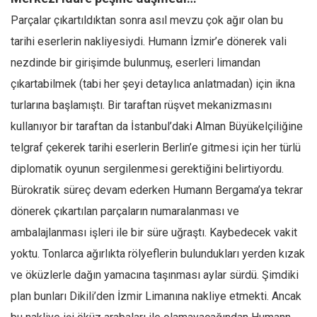
Parçalar çıkartıldıktan sonra asıl mevzu çok ağır olan bu
tarihi eserlerin nakliyesiydi. Humann İzmir’e dönerek vali
nezdinde bir girişimde bulunmuş, eserleri limandan
çıkartabilmek (tabi her şeyi detaylıca anlatmadan) için ikna
turlarına başlamıştı. Bir taraftan rüşvet mekanizmasını
kullanıyor bir taraftan da İstanbul’daki Alman Büyükelçiliğine
telgraf çekerek tarihi eserlerin Berlin’e gitmesi için her türlü
diplomatik oyunun sergilenmesi gerektiğini belirtiyordu.
Bürokratik süreç devam ederken Humann Bergama’ya tekrar
dönerek çıkartılan parçaların numaralanması ve
ambalajlanması işleri ile bir süre uğraştı. Kaybedecek vakit
yoktu. Tonlarca ağırlıkta rölyeflerin bulundukları yerden kızak
ve öküzlerle dağın yamacına taşınması aylar sürdü. Şimdiki
plan bunları Dikili’den İzmir Limanına nakliye etmekti. Ancak