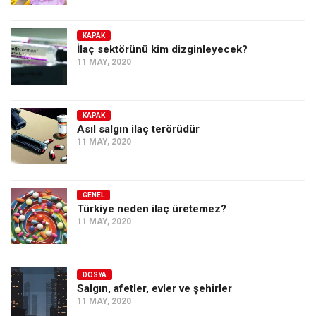
KAPAK
İlaç sektörünü kim dizginleyecek?
11 MAY, 2020
KAPAK
Asıl salgın ilaç terörüdür
11 MAY, 2020
GENEL
Türkiye neden ilaç üretemez?
11 MAY, 2020
DOSYA
Salgın, afetler, evler ve şehirler
11 MAY, 2020