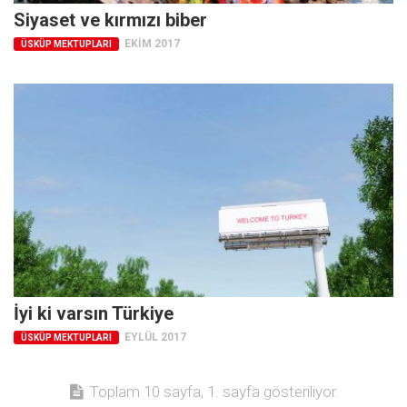
Siyaset ve kırmızı biber
EKIM 2017
ÜSKÜP MEKTUPLARI
İyi ki varsın Türkiye
EYLÜL 2017
ÜSKÜP MEKTUPLARI
Toplam 10 sayfa, 1. sayfa gösteriliyor.