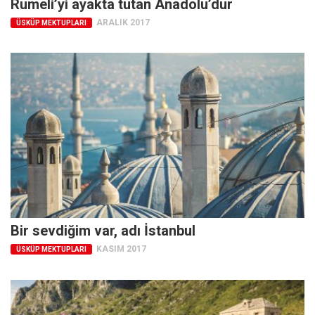
Rumeli’yi ayakta tutan Anadolu’dur
Facebook
ARALIK 2017
ÜSKÜP MEKTUPLARI
Instagram
YouTube
Editörden
Yazarlar
Kemal Özer
Mahmut Toptaş
Yvonne Ridley
Barış Tarımcıoğlu
Ömer Kayani
Bir sevdiğim var, adı İstanbul
Yusuf Armağan
KASIM 2017
ÜSKÜP MEKTUPLARI
Hasanali Yıldırım
Leyla Şerif Emin
Selçuk Türkyılmaz