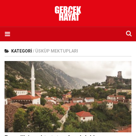
Anasayfa
KATEGORI
/
ÜSKÜP MEKTUPLARI
Hakkımızda
Künye
İletişim
Abone olmak istiyorum
Satış noktası listesi
Eksik sayıların temini
Sosyal Medya
Twitter