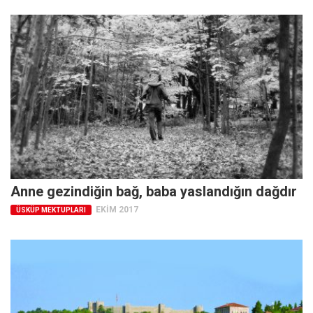
Amerika
Avustralya
Tarih
Düşünce
Dosyalar
Anne gezindiğin bağ, baba yaslandığın dağdır
EKIM 2017
ÜSKÜP MEKTUPLARI