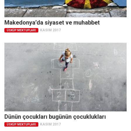
Ekonomi
Spor
Makedonya’da siyaset ve muhabbet
Manzara
KASIM 2017
ÜSKÜP MEKTUPLARI
Sağlık
Gıda-Beslenme
Hayat
Türkiye
Siyaset
Dünya
Avrupa
Asya
Afrika
Dünün çocukları bugünün çocuklukları
İslam Dünyası
KASIM 2017
ÜSKÜP MEKTUPLARI