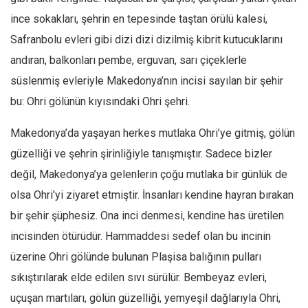
ince sokakları, şehrin en tepesinde taştan örülü kalesi,
Mehmet Ali Tekin
Safranbolu evleri gibi dizi dizi dizilmiş kibrit kutucuklarını
Abir E. Nahas
andıran, balkonları pembe, erguvan, sarı çiçeklerle
Amina S. Jenenkovic
süslenmiş evleriyle Makedonya’nın incisi sayılan bir şehir
Bağdagül Öz
bu: Ohri gölünün kıyısındaki Ohri şehri.
Esra Elönü
Makedonya’da yaşayan herkes mutlaka Ohri’ye gitmiş, gölün
» Yazar arşivi
güzelliği ve şehrin şirinliğiyle tanışmıştır. Sadece bizler
Bu Sayı
değil, Makedonya’ya gelenlerin çoğu mutlaka bir günlük de
Tüm Sayılar
olsa Ohri’yi ziyaret etmiştir. İnsanları kendine hayran bırakan
Kategoriler
bir şehir şüphesiz. Ona inci denmesi, kendine has üretilen
Kültür Sanat
incisinden ötürüdür. Hammaddesi sedef olan bu incinin
üzerine Ohri gölünde bulunan Plaşisa balığının pulları
Kitap
sıkıştırılarak elde edilen sıvı sürülür. Bembeyaz evleri,
Karisi kitap sualleri
uçuşan martıları, gölün güzelliği, yemyeşil dağlarıyla Ohri,
7 soruda bu hafta