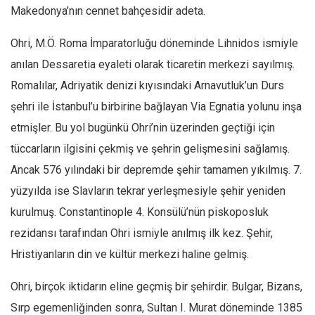
Makedonya’nın cennet bahçesidir adeta.
Ekonomi
Spor
Ohri, M.Ö. Roma İmparatorluğu döneminde Lihnidos ismiyle
Manzara
anılan Dessaretia eyaleti olarak ticaretin merkezi sayılmış.
Romalılar, Adriyatik denizi kıyısındaki Arnavutluk’un Durs
Sağlık
şehri ile İstanbul’u birbirine bağlayan Via Egnatia yolunu inşa
Gıda-Beslenme
etmişler. Bu yol bugünkü Ohri’nin üzerinden geçtiği için
Hayat
tüccarların ilgisini çekmiş ve şehrin gelişmesini sağlamış.
Türkiye
Ancak 576 yılındaki bir depremde şehir tamamen yıkılmış. 7.
Siyaset
yüzyılda ise Slavların tekrar yerleşmesiyle şehir yeniden
Dünya
kurulmuş. Constantinople 4. Konsülü’nün piskoposluk
Avrupa
rezidansı tarafından Ohri ismiyle anılmış ilk kez. Şehir,
Asya
Hristiyanların din ve kültür merkezi haline gelmiş.
Afrika
Ohri, birçok iktidarın eline geçmiş bir şehirdir. Bulgar, Bizans,
İslam Dünyası
Sırp egemenliğinden sonra, Sultan I. Murat döneminde 1385