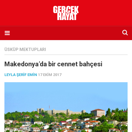
Anasayfa
ÜSKÜP MEKTUPLARI
Hakkımızda
Makedonya’da bir cennet bahçesi
Künye
LEYLA ŞERIF EMIN
17 EKIM 2017
İletişim
Abone olmak istiyorum
Satış noktası listesi
Eksik sayıların temini
Sosyal Medya
Twitter