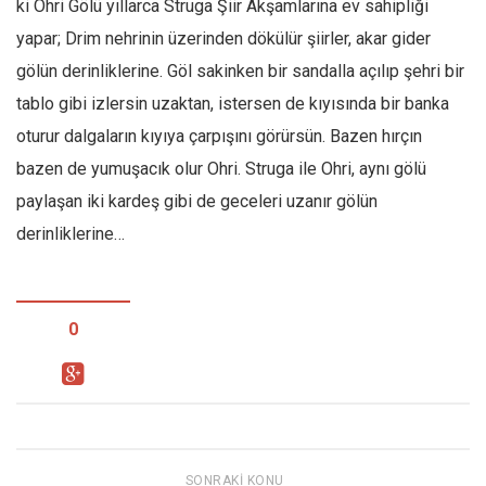
ki Ohri Gölü yıllarca Struga Şiir Akşamlarına ev sahipliği
yapar; Drim nehrinin üzerinden dökülür şiirler, akar gider
gölün derinliklerine. Göl sakinken bir sandalla açılıp şehri bir
tablo gibi izlersin uzaktan, istersen de kıyısında bir banka
oturur dalgaların kıyıya çarpışını görürsün. Bazen hırçın
bazen de yumuşacık olur Ohri. Struga ile Ohri, aynı gölü
paylaşan iki kardeş gibi de geceleri uzanır gölün
derinliklerine…
0
SONRAKI KONU