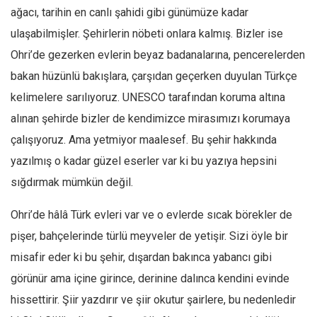
ağacı, tarihin en canlı şahidi gibi günümüze kadar
ulaşabilmişler. Şehirlerin nöbeti onlara kalmış. Bizler ise
Ohri’de gezerken evlerin beyaz badanalarına, pencerelerden
bakan hüzünlü bakışlara, çarşıdan geçerken duyulan Türkçe
kelimelere sarılıyoruz. UNESCO tarafından koruma altına
alınan şehirde bizler de kendimizce mirasımızı korumaya
çalışıyoruz. Ama yetmiyor maalesef. Bu şehir hakkında
yazılmış o kadar güzel eserler var ki bu yazıya hepsini
sığdırmak mümkün değil.
Ohri’de hâlâ Türk evleri var ve o evlerde sıcak börekler de
pişer, bahçelerinde türlü meyveler de yetişir. Sizi öyle bir
misafir eder ki bu şehir, dışardan bakınca yabancı gibi
görünür ama içine girince, derinine dalınca kendini evinde
hissettirir. Şiir yazdırır ve şiir okutur şairlere, bu nedenledir