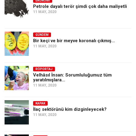
EKONOMI
Petrole dayalı terör şimdi çok daha maliyetli
11 MAY, 2020
GÜNDEM
Bir keçi ve bir meyve koronalı çıkmış…
11 MAY, 2020
RÖPORTAJ
Velhâsıl İnsan: Sorumluluğumuz tüm
yaratılmışlara…
11 MAY, 2020
KAPAK
İlaç sektörünü kim dizginleyecek?
11 MAY, 2020