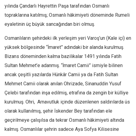
Amerika
yılında Çandarlı Hayrettin Paşa tarafından Osmanlı
Avustralya
topraklarına katılmış; Osmanlı hâkimiyeti döneminde Rumeli
Tarih
eyaletinin üç büyük sancağından biri olmuş.
Düşünce
Osmanlıların şehirdeki ilk yerleşim yeri Varoş’un (Kale içi) en
Dosyalar
yüksek bölgesinde “İmaret” adındaki bir alanda kurulmuş.
Bizans döneminden kalma bazilikalar 1491 yılında Fatih
Sultan Mehmet’e adanmış. “İmaret Camii” ismiyle bilinen
ancak çeşitli yazılarda Hünkâr Camii ya da Fatih Sultan
Mehmet Camii olarak anılan Ohrizade, Sinanuddin Yusuf
Çelebi tarafından inşa edilmiş, etrafına da zengin bir külliye
kurulmuş. Ohri, Arnavutluk içinde düzenlenen saldırılarda üs
olarak kullanılmış, şehir İskender Bey tarafından ele
geçirilmeye çalışılsa da tekrar Osmanlı hâkimiyeti altında
kalmış. Osmanlılar şehrin sadece Aya Sofya Kilisesine