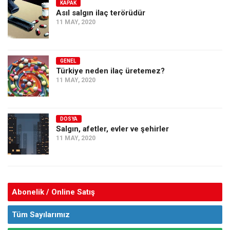
KAPAK
Asıl salgın ilaç terörüdür
11 MAY, 2020
GENEL
Türkiye neden ilaç üretemez?
11 MAY, 2020
DOSYA
Salgın, afetler, evler ve şehirler
11 MAY, 2020
Abonelik / Online Satış
Tüm Sayılarımız