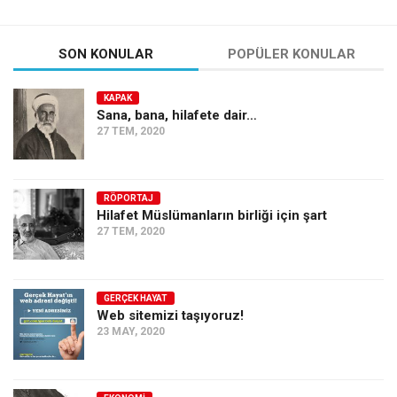
SON KONULAR
POPÜLER KONULAR
KAPAK
Sana, bana, hilafete dair…
27 TEM, 2020
RÖPORTAJ
Hilafet Müslümanların birliği için şart
27 TEM, 2020
GERÇEK HAYAT
Web sitemizi taşıyoruz!
23 MAY, 2020