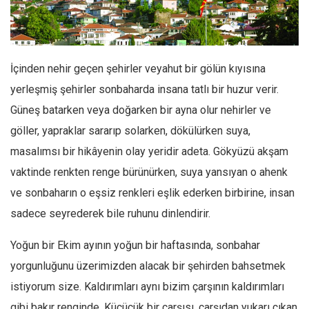
Facebook
Instagram
YouTube
İçinden nehir geçen şehirler veyahut bir gölün kıyısına
Editörden
yerleşmiş şehirler sonbaharda insana tatlı bir huzur verir.
Yazarlar
Güneş batarken veya doğarken bir ayna olur nehirler ve
Kemal Özer
göller, yapraklar sararıp solarken, dökülürken suya,
Mahmut Toptaş
masalımsı bir hikâyenin olay yeridir adeta. Gökyüzü akşam
Yvonne Ridley
vaktinde renkten renge bürünürken, suya yansıyan o ahenk
ve sonbaharın o eşsiz renkleri eşlik ederken birbirine, insan
Barış Tarımcıoğlu
sadece seyrederek bile ruhunu dinlendirir.
Ömer Kayani
Yusuf Armağan
Yoğun bir Ekim ayının yoğun bir haftasında, sonbahar
Hasanali Yıldırım
yorgunluğunu üzerimizden alacak bir şehirden bahsetmek
Leyla Şerif Emin
istiyorum size. Kaldırımları aynı bizim çarşının kaldırımları
gibi bakır renginde. Küçücük bir çarşısı, çarşıdan yukarı çıkan
Selçuk Türkyılmaz