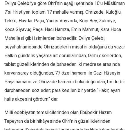
Evliya Çelebi’ye göre Ohri’nin aşağı şehrinde 10’u Müslüman
7’si Hristiyan toplam 17 mahalle varmış. Ohrizade, Kuloğlu,
Tekke, Haydar Paşa, Yunus Voyvoda, Koçi Bey, Zulmiye,
Koca Siyavuş Paşa, Hacı Hamza, Emin Mahmut, Kara Hoca
Mahallesi gibi isimlerden bahsedilir. Evliya Çelebi,
seyahatnamesinde Ohrizadelerin misafiri olduğunu da yazar.
Halkın gündelik yaşama ait sorunlarından, tarihi eserlerden,
tabiat güzelliklerinden de bahseder. İki medrese arasında
kervansaray olduğundan, 77 özel hamam ile Gazi Hüseyin
Paşa hamamı ve Ohrizade hamamı bulunduğundan, bir de bir
darphaneden söz eder; para kesilen bir yerde “Hakir, ayarı
halis akçesini gördüm” der.
Milli edebiyatın temsilcilerinden olan Ebûbekir Hâzım
Tepeyran da bir hikâyesinde Ohri’nin güzelliklerinden
bahseder. Şehirdeki birçok tarihi eserle birlikte kiliselerdeki