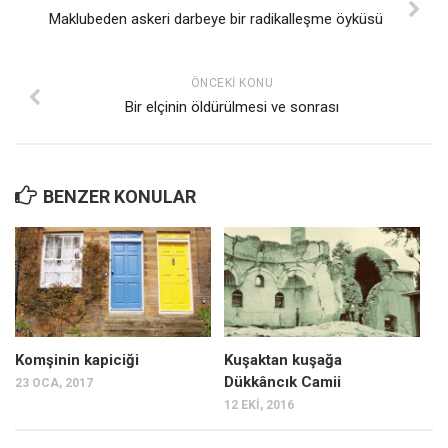
Maklubeden askeri darbeye bir radikalleşme öyküsü
ÖNCEKI KONU
Bir elçinin öldürülmesi ve sonrası
BENZER KONULAR
Komşinin kapiciği
Kuşaktan kuşağa
Dükkâncık Camii
23 OCA, 2017
12 EKI, 2016