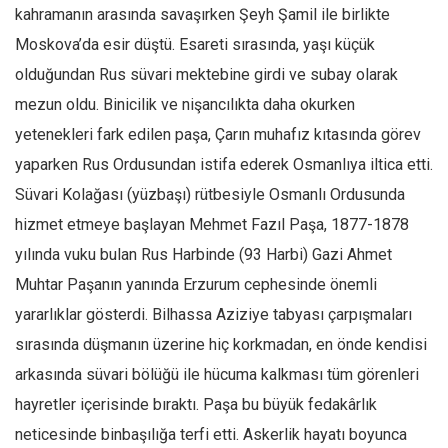
Facebook
kahramanın arasında savaşırken Şeyh Şamil ile birlikte
Instagram
Moskova’da esir düştü. Esareti sırasında, yaşı küçük
olduğundan Rus süvari mektebine girdi ve subay olarak
YouTube
mezun oldu. Binicilik ve nişancılıkta daha okurken
Editörden
yetenekleri fark edilen paşa, Çarın muhafız kıtasında görev
Yazarlar
yaparken Rus Ordusundan istifa ederek Osmanlıya iltica etti.
Kemal Özer
Süvari Kolağası (yüzbaşı) rütbesiyle Osmanlı Ordusunda
Mahmut Toptaş
hizmet etmeye başlayan Mehmet Fazıl Paşa, 1877-1878
Yvonne Ridley
yılında vuku bulan Rus Harbinde (93 Harbi) Gazi Ahmet
Barış Tarımcıoğlu
Muhtar Paşanın yanında Erzurum cephesinde önemli
yararlıklar gösterdi. Bilhassa Aziziye tabyası çarpışmaları
Ömer Kayani
sırasında düşmanın üzerine hiç korkmadan, en önde kendisi
Yusuf Armağan
arkasında süvari bölüğü ile hücuma kalkması tüm görenleri
Hasanali Yıldırım
hayretler içerisinde bıraktı. Paşa bu büyük fedakârlık
Leyla Şerif Emin
neticesinde binbaşılığa terfi etti. Askerlik hayatı boyunca
Selçuk Türkyılmaz