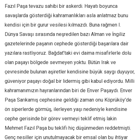
Fazıl Paşa tevazu sahibi bir askerdi. Hayatı boyunca
savaşlarda gösterdiği kahramanlıkları asla anlatmaz bunu
kendisi için bir gurur vesilesi kılmazdı. Buna rağmen I.
Dünya Savaşı sırasında neşredilen bazı Alman ve İngiliz
gazetelerinde paşanın cephede gösterdiği başarılara dair
yazılara rastlıyoruz. Bağdat’taki evi daima misafirlerle dolu
olan paşayı bölgede sevmeyen yoktu. Bütün Irak ve
çevresinde bulunan aşiretler kendisine büyük saygı duyuyor,
güveniyor paşayı doğal bir lidermiş gibi kabul ediyordu. Milli
kahramanımızın hayranlarından biri de Enver Paşaydı. Enver
Paşa Sarıkamış cephesine geldiği zaman onu Köprüköy’de
ön siperlerde görmüş, ilerleyen yaşı nedeniyle kendisine
cephe gerisinde bir görev vermeyi teklif etmiş lakin
Mehmet Fazıl Paşa bu teklifi hiç düşünmeden reddetmişti.
Genç nesiller için unutulmayacak bir emsal olan bu ihtiyar