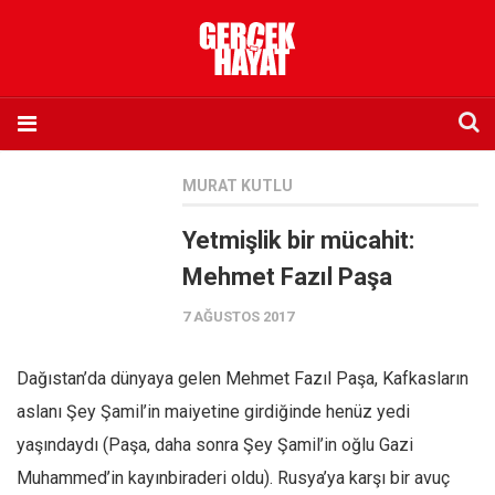
Anasayfa
MURAT KUTLU
Hakkımızda
Yetmişlik bir mücahit:
Künye
Mehmet Fazıl Paşa
İletişim
7 AĞUSTOS 2017
Abone olmak istiyorum
Satış noktası listesi
Dağıstan’da dünyaya gelen Mehmet Fazıl Paşa, Kafkasların
Eksik sayıların temini
aslanı Şey Şamil’in maiyetine girdiğinde henüz yedi
Sosyal Medya
yaşındaydı (Paşa, daha sonra Şey Şamil’in oğlu Gazi
Twitter
Muhammed’in kayınbiraderi oldu). Rusya’ya karşı bir avuç