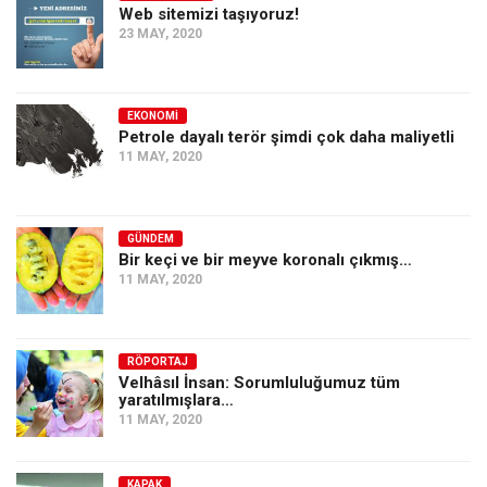
Web sitemizi taşıyoruz!
23 MAY, 2020
EKONOMI
Petrole dayalı terör şimdi çok daha maliyetli
11 MAY, 2020
GÜNDEM
Bir keçi ve bir meyve koronalı çıkmış…
11 MAY, 2020
RÖPORTAJ
Velhâsıl İnsan: Sorumluluğumuz tüm
yaratılmışlara…
11 MAY, 2020
KAPAK