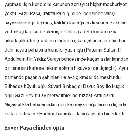
yapması için kendisini kanunen zorlayıcı hiçbir mecburiyet
yoktu. Fazıl Paşa, Irak’ta kaldığı süre içerisinde vahşi
hayvanlara ilgi duymuş, kaldığı konağın avlusunda iki aslan
ve birkaç kaplan beslemişti. Onlarla adeta korkusuzca
arkadaşlık etmiş, aslanın sırtında çıkan çıbanın ameliyatını
dahi hayatı pahasına kendisi yapmıştı (Paşanın Sultan II.
Abdülhamit’in Yıldız Sarayı bahçesinde kaçan aslanlarından
bir tanesini kafese tekrar sokma hikâyesi de ilginçtir). Aynı
zamanda paşanın şahinleri ile ava çıkması da meşhurdu.
Bilhassa büyük oğlu Süvari Binbaşısı Davut Bey ile küçük
oğlu Gazi Bey bu av merasimlerine bizzat katılırlardı.
Nişancılıkta babalarından geri kalmayan oğullarının dışında
kızları Fatma ve Hadduç hanımlar da çok iyi ata binerlerdi.
Enver Paşa elinden öptü