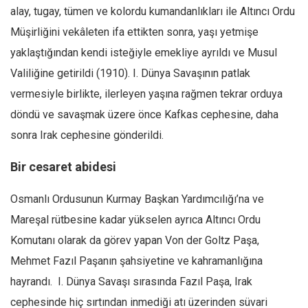
alay, tugay, tümen ve kolordu kumandanlıkları ile Altıncı Ordu
Mehmet Ali Tekin
Müşirliğini vekâleten ifa ettikten sonra, yaşı yetmişe
Abir E. Nahas
yaklaştığından kendi isteğiyle emekliye ayrıldı ve Musul
Amina S. Jenenkovic
Valiliğine getirildi (1910). I. Dünya Savaşının patlak
Bağdagül Öz
vermesiyle birlikte, ilerleyen yaşına rağmen tekrar orduya
Esra Elönü
döndü ve savaşmak üzere önce Kafkas cephesine, daha
sonra Irak cephesine gönderildi.
» Yazar arşivi
Bu Sayı
Bir cesaret abidesi
Tüm Sayılar
Osmanlı Ordusunun Kurmay Başkan Yardımcılığı’na ve
Kategoriler
Mareşal rütbesine kadar yükselen ayrıca Altıncı Ordu
Kültür Sanat
Komutanı olarak da görev yapan Von der Goltz Paşa,
Kitap
Mehmet Fazıl Paşanın şahsiyetine ve kahramanlığına
Karisi kitap sualleri
hayrandı. I. Dünya Savaşı sırasında Fazıl Paşa, Irak
cephesinde hiç sırtından inmediği atı üzerinden süvari
7 soruda bu hafta