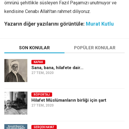
ömrünü şehitlikle süsleyen Fazıl Paşamızı unutmuyor ve
kendisine Cenabı Allah’tan rahmet diliyoruz.
Yazarın diğer yazılarını görüntüle:
Murat Kutlu
SON KONULAR
POPÜLER KONULAR
KAPAK
Sana, bana, hilafete dair…
27 TEM, 2020
RÖPORTAJ
Hilafet Müslümanların birliği için şart
27 TEM, 2020
GERÇEK HAYAT