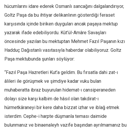
hücumlarını idare ederek Osmanlı sancağını dalgalandırıyor,
Ekonomi
Goltz Paşa da bu ihtiyar delikanlının gösterdiği feraset
Spor
karşısında içinde biriken duyguları ancak paşaya mektup
Manzara
yazarak ifade edebiliyordu. Kût’ül-Amâre Savaşları
Sağlık
öncesinde yazılan bu mektuptan Mehmet Fazıl Paşanın kızı
Gıda-Beslenme
Hadduç Dağıstanlı vasıtasıyla haberdar olabiliyoruz. Goltz
Hayat
Paşa mektubunda şunları söylüyor:
Türkiye
“Fazıl Paşa Hazretleri Kut’a geldim. Bu fırsatla dahi zat-ı
Siyaset
âlileri ile görüşmek ve şimdiye kadar vuku bulan
Dünya
muhaberatta ibraz buyurulan hidemat-ı cansiperaneden
Avrupa
dolayı size karşı kalbim de hâsıl olan takdirat-ı
Asya
hürmetkâraneyi bir kere daha bizzat izhar ve iblağ etmek
Afrika
isterdim. Cephe-i harpte düşmanla teması daimide
İslam Dünyası
bulunmanız ve binaenaleyh vazife başından ayrılmamanız bu