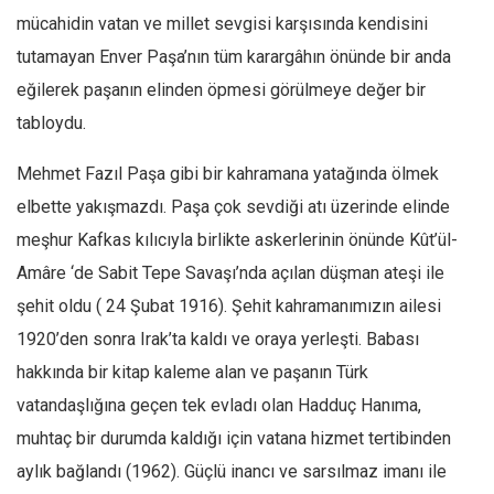
mücahidin vatan ve millet sevgisi karşısında kendisini
tutamayan Enver Paşa’nın tüm karargâhın önünde bir anda
eğilerek paşanın elinden öpmesi görülmeye değer bir
tabloydu.
Mehmet Fazıl Paşa gibi bir kahramana yatağında ölmek
elbette yakışmazdı. Paşa çok sevdiği atı üzerinde elinde
meşhur Kafkas kılıcıyla birlikte askerlerinin önünde Kût’ül-
Amâre ‘de Sabit Tepe Savaşı’nda açılan düşman ateşi ile
şehit oldu ( 24 Şubat 1916). Şehit kahramanımızın ailesi
1920’den sonra Irak’ta kaldı ve oraya yerleşti. Babası
hakkında bir kitap kaleme alan ve paşanın Türk
vatandaşlığına geçen tek evladı olan Hadduç Hanıma,
muhtaç bir durumda kaldığı için vatana hizmet tertibinden
aylık bağlandı (1962). Güçlü inancı ve sarsılmaz imanı ile