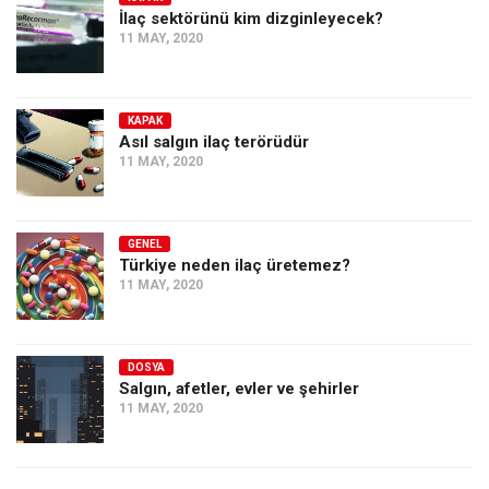
İlaç sektörünü kim dizginleyecek?
11 MAY, 2020
KAPAK
Asıl salgın ilaç terörüdür
11 MAY, 2020
GENEL
Türkiye neden ilaç üretemez?
11 MAY, 2020
DOSYA
Salgın, afetler, evler ve şehirler
11 MAY, 2020