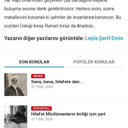
var. Kapı önlerinden geçerken çay bardağının kaşıkla
buluşma sesine denk gelebilirsiniz. Herkes evini, sonra
mahallesini korumalı ki şehirler de insanlarına benzesin. Bu
yüzden Üsküp biraz Rumeli biraz da Anadolu…
Yazarın diğer yazılarını görüntüle:
Leyla Şerif Emin
SON KONULAR
POPÜLER KONULAR
KAPAK
Sana, bana, hilafete dair…
27 TEM, 2020
RÖPORTAJ
Hilafet Müslümanların birliği için şart
27 TEM, 2020