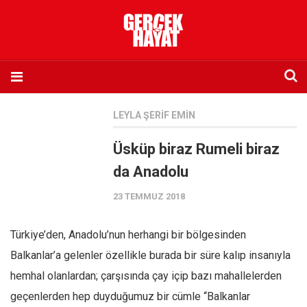
Anasayfa
LEYLA ŞERIF EMIN
Hakkımızda
Üsküp biraz Rumeli biraz
Künye
da Anadolu
İletişim
23 TEMMUZ 2018
Abone olmak istiyorum
Satış noktası listesi
Türkiye’den, Anadolu’nun herhangi bir bölgesinden
Eksik sayıların temini
Balkanlar’a gelenler özellikle burada bir süre kalıp insanıyla
Sosyal Medya
hemhal olanlardan; çarşısında çay içip bazı mahallelerden
Twitter
geçenlerden hep duyduğumuz bir cümle “Balkanlar