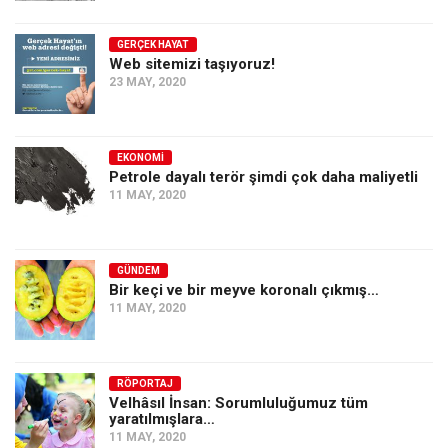
GERÇEK HAYAT
Web sitemizi taşıyoruz!
23 MAY, 2020
EKONOMI
Petrole dayalı terör şimdi çok daha maliyetli
11 MAY, 2020
GÜNDEM
Bir keçi ve bir meyve koronalı çıkmış…
11 MAY, 2020
RÖPORTAJ
Velhâsıl İnsan: Sorumluluğumuz tüm
yaratılmışlara…
11 MAY, 2020