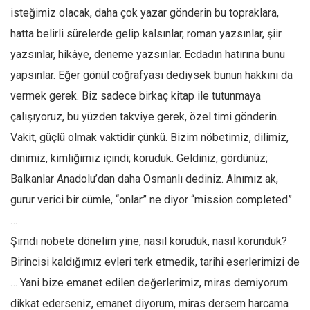
isteğimiz olacak, daha çok yazar gönderin bu topraklara,
Ekonomi
hatta belirli sürelerde gelip kalsınlar, roman yazsınlar, şiir
Spor
yazsınlar, hikâye, deneme yazsınlar. Ecdadın hatırına bunu
Manzara
yapsınlar. Eğer gönül coğrafyası dediysek bunun hakkını da
Sağlık
vermek gerek. Biz sadece birkaç kitap ile tutunmaya
Gıda-Beslenme
çalışıyoruz, bu yüzden takviye gerek, özel timi gönderin.
Hayat
Vakit, güçlü olmak vaktidir çünkü. Bizim nöbetimiz, dilimiz,
Türkiye
dinimiz, kimliğimiz içindi; koruduk. Geldiniz, gördünüz;
Siyaset
Balkanlar Anadolu’dan daha Osmanlı dediniz. Alnımız ak,
gurur verici bir cümle, “onlar” ne diyor “mission completed”
Dünya
…
Avrupa
Şimdi nöbete dönelim yine, nasıl koruduk, nasıl korunduk?
Asya
Birincisi kaldığımız evleri terk etmedik, tarihi eserlerimizi de
Afrika
… Yani bize emanet edilen değerlerimiz, miras demiyorum
İslam Dünyası
dikkat ederseniz, emanet diyorum, miras dersem harcama