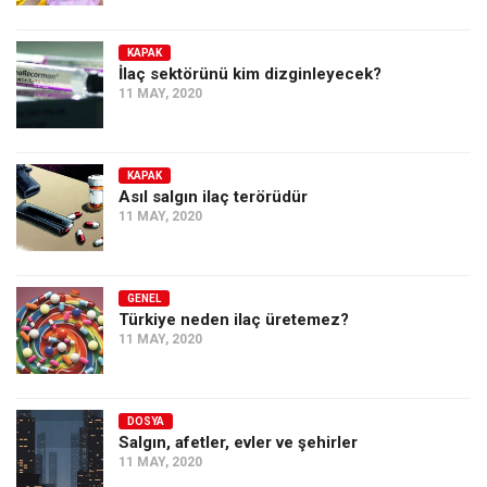
KAPAK
İlaç sektörünü kim dizginleyecek?
11 MAY, 2020
KAPAK
Asıl salgın ilaç terörüdür
11 MAY, 2020
GENEL
Türkiye neden ilaç üretemez?
11 MAY, 2020
DOSYA
Salgın, afetler, evler ve şehirler
11 MAY, 2020