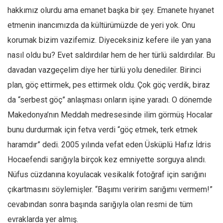
Amerika
hakkımız olurdu ama emanet başka bir şey. Emanete hıyanet
Avustralya
etmenin inancımızda da kültürümüzde de yeri yok. Onu
Tarih
korumak bizim vazifemiz. Diyeceksiniz kefere ile yan yana
Düşünce
nasıl oldu bu? Evet saldırdılar hem de her türlü saldırdılar. Bu
davadan vazgeçelim diye her türlü yolu denediler. Birinci
Dosyalar
plan, göç ettirmek, pes ettirmek oldu. Çok göç verdik, biraz
da “serbest göç” anlaşması onların işine yaradı. O dönemde
Makedonya’nın Meddah medresesinde ilim görmüş Hocalar
bunu durdurmak için fetva verdi “göç etmek, terk etmek
haramdır” dedi. 2005 yılında vefat eden Üsküplü Hafız İdris
Hocaefendi sarığıyla birçok kez emniyette sorguya alındı.
Nüfus cüzdanına koyulacak vesikalık fotoğraf için sarığını
çıkartmasını söylemişler. “Başımı veririm sarığımı vermem!”
cevabından sonra başında sarığıyla olan resmi de tüm
evraklarda yer almış.