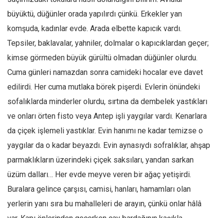
büyüktü, düğünler orada yapılırdı çünkü. Erkekler yan
komşuda, kadınlar evde. Arada elbette kapıcık vardı.
Tepsiler, baklavalar, yahniler, dolmalar o kapıcıklardan geçer;
kimse görmeden büyük gürültü olmadan düğünler olurdu.
Cuma günleri namazdan sonra camideki hocalar eve davet
edilirdi. Her cuma mutlaka börek pişerdi. Evlerin önündeki
sofalıklarda minderler olurdu, sırtına da dembelek yastıkları
ve onları örten fisto veya Antep işli yaygılar vardı. Kenarlara
da çiçek işlemeli yastıklar. Evin hanımı ne kadar temizse o
yaygılar da o kadar beyazdı. Evin aynasıydı sofralıklar, ahşap
parmaklıkların üzerindeki çiçek saksıları, yandan sarkan
üzüm dalları… Her evde meyve veren bir ağaç yetişirdi.
Buralara gelince çarşısı, camisi, hanları, hamamları olan
yerlerin yanı sıra bu mahalleleri de arayın, çünkü onlar hâlâ