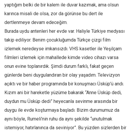
yaptığım belki de bir kalem ile duvar kazımak, ama olsun
Mehmet Ali Tekin
karınca misali de olsa, zor da görünse bu dert ile
Abir E. Nahas
dertlenmeye devam edeceğim.
Amina S. Jenenkovic
Burada uydu antenleri her evde var. Haliyle Türkiye medyası
Bağdagül Öz
takip ediliyor. Benim çocukluğumda Türkçe çizgi film
Esra Elönü
izlemek neredeyse imkansızdı. VHS kasetler ile Yeşilçam
filmleri izlemek için mahallede kimde video cihazı varsa
» Yazar arşivi
onun evine toplanırdık. Şimdi durum farklı, fakat geçen
Bu Sayı
günlerde beni duygulandıran bir olay yaşadım. Televizyon
Tüm Sayılar
açıktı ve bir haber programında bir konuşmacı Üsküp’ü andı.
Kategoriler
Kızım ani bir hareketle yüzüme bakarak “Anne Üsküp dedi,
Kültür Sanat
duydun mu Üsküp dedi” heyecanla sevinme arasında bir
Kitap
duygu ile evde koşturmaya başladı. Bizim durumumuz da
aynı böyle, Rumeli’nin ruhu da aynı şekilde “unutulmak
Karisi kitap sualleri
istemiyor, hatırlanınca da seviniyor”. Bu yüzden sizlerden bir
7 soruda bu hafta