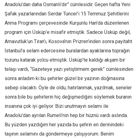
Facebook
Anadolu’dan daha Osmanlı’dır” cümlesidir. Geçen hafta Yeni
Instagram
Şafak yazarlarından Serdar Tuncer’i 15 Temmuz Şehitlerini
Anma Programı çerçevesinde Kurşunlu Han’da düzenlenen
YouTube
program için Üsküp’e misafir etmiştik. Sadece Üsküp değil,
Editörden
Arnavutluk’un Tiran’ı, Kosova’nın Prizren’inden sonra payitaht
Yazarlar
İstanbul’a selam edercesine buralardan ayaklarına toprağın
Kemal Özer
tozunu katarak yolcu etmiştik. Üsküp’te kaldığı akşam bir
Mahmut Toptaş
telaşı vardı, “Gazeteye yazı yetiştirmem gerek” cümlesinden
Yvonne Ridley
sonra anladım ki bu şehirler güzel bir yazının doğmasına
Barış Tarımcıoğlu
sebep olacaktı. Öyle de oldu; hatırlanmak, yazılmak, seneler
sonra bile bu şehirlerin hiç değişmediğini söylemek buranın
Ömer Kayani
insanına çok iyi geliyor. Bizi unutmayın selamı ile
Yusuf Armağan
Anadolu’dan ayrılan Rumeli’nin hep bir hüznü vardı aslında.
Hasanali Yıldırım
Bu yüzden yazdığım her yazıda bu şehrin en derinindeki
Leyla Şerif Emin
taşının selamını da göndermeye çalışıyorum. Benim
Selçuk Türkyılmaz