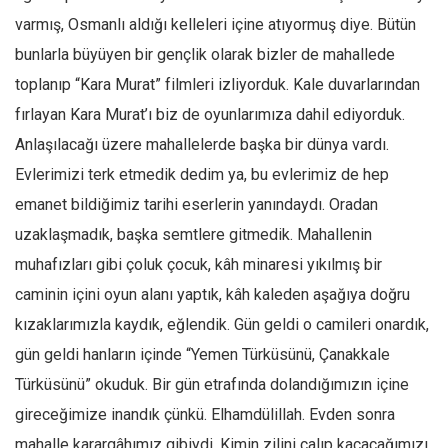
varmış, Osmanlı aldığı kelleleri içine atıyormuş diye. Bütün
bunlarla büyüyen bir gençlik olarak bizler de mahallede
toplanıp “Kara Murat” filmleri izliyorduk. Kale duvarlarından
fırlayan Kara Murat’ı biz de oyunlarımıza dahil ediyorduk.
Anlaşılacağı üzere mahallelerde başka bir dünya vardı.
Evlerimizi terk etmedik dedim ya, bu evlerimiz de hep
emanet bildiğimiz tarihi eserlerin yanındaydı. Oradan
uzaklaşmadık, başka semtlere gitmedik. Mahallenin
muhafızları gibi çoluk çocuk, kâh minaresi yıkılmış bir
caminin içini oyun alanı yaptık, kâh kaleden aşağıya doğru
kızaklarımızla kaydık, eğlendik. Gün geldi o camileri onardık,
gün geldi hanların içinde “Yemen Türküsünü, Çanakkale
Türküsünü” okuduk. Bir gün etrafında dolandığımızın içine
gireceğimize inandık çünkü. Elhamdülillah. Evden sonra
mahalle karargâhımız gibiydi. Kimin zilini çalıp kaçacağımızı,