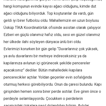
hangi komşunun evinde kayısı ağacı olduğunu, kimde dut
ağacı olduğunu biliyorduk. Top koşturanlar da vardı, gün
geldi iyi birer futbolcu oldu. Mahallemizin en uzun boylusu
Üsküp TİKA Koordinatörlük ofisinde asistan olarak çalışıyor.
Ezberi en güçlü olanımız hafız oldu, sesi en güzel olanımız
her ülkede ilahi söyleyen dünyaca ünlü biri oldu.
Evlerimizi korurken bir gün gelip “Duvarlarınız çok yüksek,
ya avlu duvarlarını bir metreye indireceksiniz ya da
kapılarınıza avlunun içi görünecek şekilde pencereler
açacaksınız” dediler. Bütün mahalledeki kapılara
pencerecikler açtılar. Yoldan geçenler evin sofalığında
oturmuş herkesi görebiliyordu. Onun da çaresi bulundu. Kapı
girişinden hemen sonra birer perde astılar. Eve giren önce o
perdeyle selamlaşıyordu. Çocukken o perdelerin
saçımızdaki tokalara nasıl dolandığını bilirim. Avlular