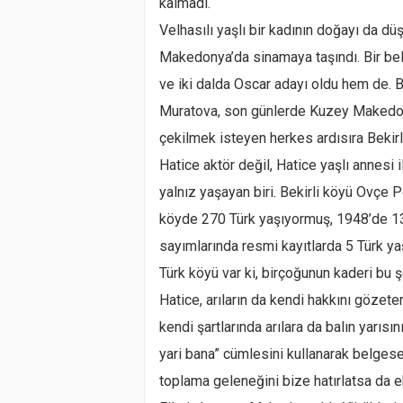
kalmadı.
Velhasılı yaşlı bir kadının doğayı da
Makedonya’da sinamaya taşındı. Bir belg
ve iki dalda Oscar adayı oldu hem de. 
Muratova, son günlerde Kuzey Makedon
çekilmek isteyen herkes ardısıra Bekir
Hatice aktör değil, Hatice yaşlı annesi
yalnız yaşayan biri. Bekirli köyü Ovçe P
köyde 270 Türk yaşıyormuş, 1948’de 13
sayımlarında resmi kayıtlarda 5 Türk yaş
Türk köyü var ki, birçoğunun kaderi bu ş
Hatice, arıların da kendi hakkını gözet
kendi şartlarında arılara da balın yarıs
yari bana” cümlesini kullanarak belgesel
toplama geleneğini bize hatırlatsa da e