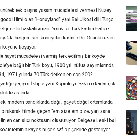
 düşünürek tek başına yaşam mücadelesi vermesi Kuzey
esel filmi olan “Honeyland” yani Bal Ülkesi dili Türçe
Belgeselin başkahramanı Yörük bir Türk kadını Hatice
ya’da hergün ismi konuşulan kadın oldu. Onunla resim
li köyüne koşuyor.
 ile hayat mücadelesi vermiş terk edilmiş bir köyde
ole’ye bağlı bir Türk köyü, 1900 yılı nüfus sayımlarında
4, 1971 yılında 70 Türk derken en son 2002
adığı geçiyor. İstip’e yani Köprülü’ye yakın o kadar çok
ekilde aslında.
erek, modern sandıklarda değil, gayet doğal ortamlarda,
ını bırakarak filmde geçen “em size em bize, yari sana
in en can alıcı noktasını oluşturuyor. Belgesel, eski bal
kosistemin hikâyesini çok saf bir şekilde gösteriyor.