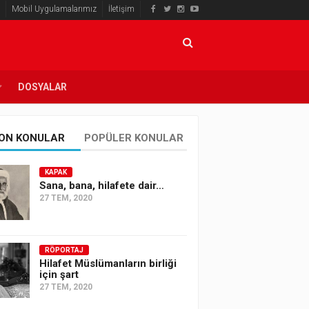
Mobil Uygulamalarımız
İletişim
DOSYALAR
ON KONULAR
POPÜLER KONULAR
KAPAK
Sana, bana, hilafete dair…
27 TEM, 2020
RÖPORTAJ
Hilafet Müslümanların birliği
için şart
27 TEM, 2020