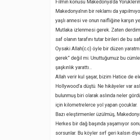
Filmin konusu Makedonya’da Yörüklerin
Makedonya’nın bir reklamı da yapılmıyo
yaşlı annesi ve onun naifliğine karşın y
Mutlaka izlenmesi gerek. Zaten derdimiz
saf olanın tarafını tutar birileri de bu 
Oysaki Allah(c.c) öyle bir düzen yaratm
gerek” değil mi. Unuttuğumuz bu cüml
şaşkınlık yarattı…
Allah verir kul şaşar, bizim Hatice de e
Hollywood’a düştü. Ne hikâyeler var asl
bulunmuş biri olarak aslında neler gör
için kilometrelerce yol yapan çocuklar.
Bazı eleştirmenler üzülmüş, Makedonya
Herkes bir dağ başında yaşamıyor sonu
sorsunlar. Bu köyler sırf geri kalsın di