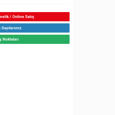
elik / Online Satış
 Sayılarımız
ş Noktaları