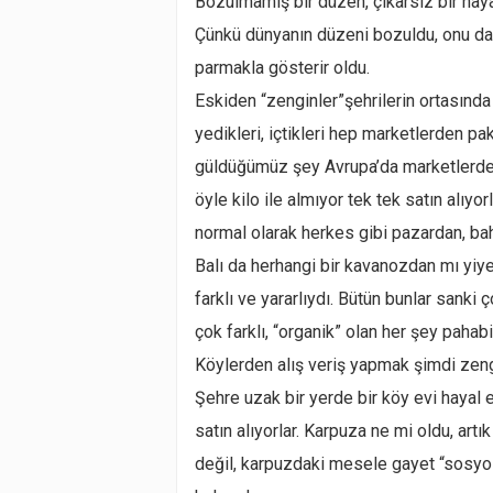
Bozulmamış bir düzen, çıkarsız bir haya
Çünkü dünyanın düzeni bozuldu, onu da 
parmakla gösterir oldu.
Eskiden “zenginler”şehrilerin ortasında
yedikleri, içtikleri hep marketlerden p
güldüğümüz şey Avrupa’da marketlerde k
öyle kilo ile almıyor tek tek satın alıyor
normal olarak herkes gibi pazardan, ba
Balı da herhangi bir kavanozdan mı yiye
farklı ve yararlıydı. Bütün bunlar sanki
çok farklı, “organik” olan her şey pahab
Köylerden alış veriş yapmak şimdi zengin
Şehre uzak bir yerde bir köy evi hayal 
satın alıyorlar. Karpuza ne mi oldu, artı
değil, karpuzdaki mesele gayet “sosyoloj