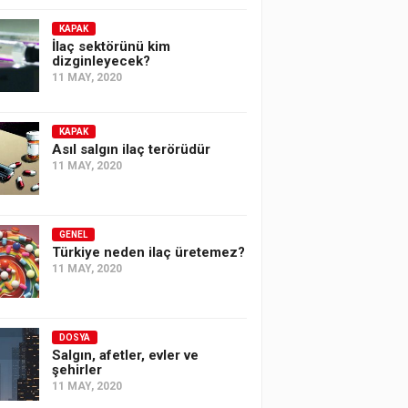
KAPAK
İlaç sektörünü kim
dizginleyecek?
11 MAY, 2020
KAPAK
Asıl salgın ilaç terörüdür
11 MAY, 2020
GENEL
Türkiye neden ilaç üretemez?
11 MAY, 2020
DOSYA
Salgın, afetler, evler ve
şehirler
11 MAY, 2020