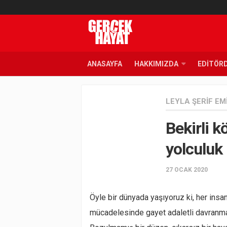
ANASAYFA
HAKKIMIZDA
EDITÖR
LEYLA ŞERIF EM
Bekirli 
yolculuk
27 OCAK 2020
Öyle bir dünyada yaşıyoruz ki, her insan
mücadelesinde gayet adaletli davranma ç