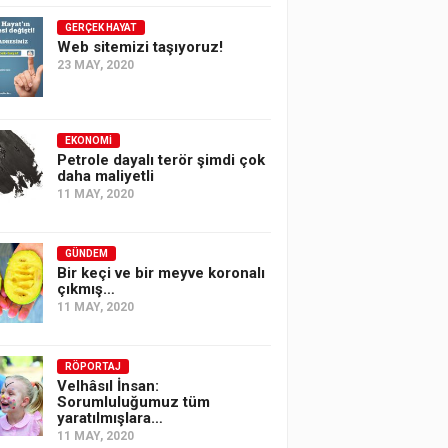
GERÇEK HAYAT
Web sitemizi taşıyoruz!
23 MAY, 2020
EKONOMI
Petrole dayalı terör şimdi çok
daha maliyetli
11 MAY, 2020
GÜNDEM
Bir keçi ve bir meyve koronalı
çıkmış…
11 MAY, 2020
RÖPORTAJ
Velhâsıl İnsan:
Sorumluluğumuz tüm
yaratılmışlara…
11 MAY, 2020