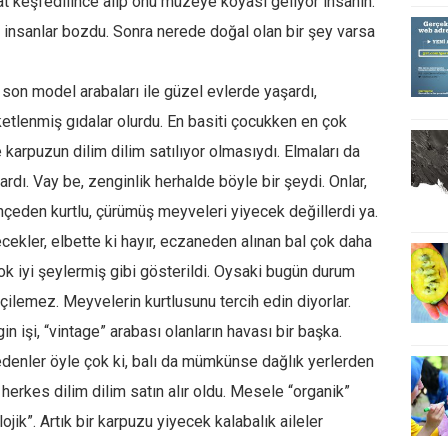
t keşfedilince alıp onu müzeye koyası geliyor insanın.
insanlar bozdu. Sonra nerede doğal olan bir şey varsa
 son model arabaları ile güzel evlerde yaşardı,
aketlenmiş gıdalar olurdu. En basiti çocukken en çok
arpuzun dilim dilim satılıyor olmasıydı. Elmaları da
lardı. Vay be, zenginlik herhalde böyle bir şeydi. Onlar,
hçeden kurtlu, çürümüş meyveleri yiyecek değillerdi ya.
cekler, elbette ki hayır, eczaneden alınan bal çok daha
 çok iyi şeylermiş gibi gösterildi. Oysaki bugün durum
içilemez. Meyvelerin kurtlusunu tercih edin diyorlar.
 işi, “vintage” arabası olanların havası bir başka.
edenler öyle çok ki, balı da mümkünse dağlık yerlerden
k herkes dilim dilim satın alır oldu. Mesele “organik”
ik”. Artık bir karpuzu yiyecek kalabalık aileler