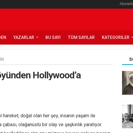
Abonelik
DEN
YAZARLAR
BU SAYI
TÜM SAYILAR
KATEGORILER
IN
S
köyünden Hollywood’a
î hareket, doğal olan her şey, insanın yaşam ile
abası, olağanüstü bir olay ve şaşkınlık yaratıyor.