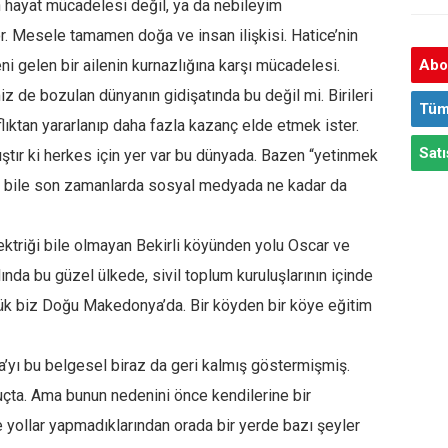
 hayat mücadelesi değil, ya da nebileyim
r. Mesele tamamen doğa ve insan ilişkisi. Hatice’nin
eni gelen bir ailenin kurnazlığına karşı mücadelesi.
Abon
 de bozulan dünyanın gidişatında bu değil mi. Birileri
Tüm
saflıktan yararlanıp daha fazla kazanç elde etmek ister.
Satı
ıştır ki herkes için yer var bu dünyada. Bazen “yetinmek
e bile son zamanlarda sosyal medyada ne kadar da
lektriği bile olmayan Bekirli köyünden yolu Oscar ve
ında bu güzel ülkede, sivil toplum kuruluşlarının içinde
dük biz Doğu Makedonya’da. Bir köyden bir köye eğitim
’yı bu belgesel biraz da geri kalmış göstermişmiş.
çta. Ama bunun nedenini önce kendilerine bir
ye yollar yapmadıklarından orada bir yerde bazı şeyler