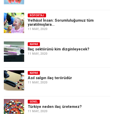
RÖPORTAJ
Velhâsıl İnsan: Sorumluluğumuz tüm
yaratılmışlara…
11 MAY, 2020
KAPAK
İlaç sektörünü kim dizginleyecek?
11 MAY, 2020
KAPAK
Asıl salgın ilaç terörüdür
11 MAY, 2020
GENEL
Türkiye neden ilaç üretemez?
11 MAY, 2020