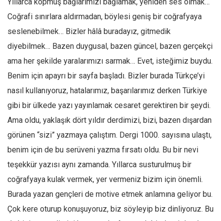
Yıllarca kopmuş bağlarımızı bağlamak, yeniden ses olmak…
Amerika
Coğrafi sınırlara aldırmadan, böylesi geniş bir coğrafyaya
Avustralya
seslenebilmek… Bizler hâlâ buradayız, gitmedik
Tarih
diyebilmek… Bazen duygusal, bazen güncel, bazen gerçekçi
Düşünce
ama her şekilde yaralarımızı sarmak… Evet, isteğimiz buydu.
Dosyalar
Benim için apayrı bir sayfa başladı. Bizler burada Türkçe’yi
nasıl kullanıyoruz, hatalarımız, başarılarımız derken Türkiye
gibi bir ülkede yazı yayınlamak cesaret gerektiren bir şeydi.
Ama oldu, yaklaşık dört yıldır derdimizi, bizi, bazen dışardan
görünen “sizi” yazmaya çalıştım. Dergi 1000. sayısına ulaştı,
benim için de bu serüveni yazma fırsatı oldu. Bu bir nevi
teşekkür yazısı aynı zamanda. Yıllarca susturulmuş bir
coğrafyaya kulak vermek, yer vermeniz bizim için önemli.
Burada yazan gençleri de motive etmek anlamına geliyor bu.
Çok kere oturup konuşuyoruz, biz söyleyip biz dinliyoruz. Bu