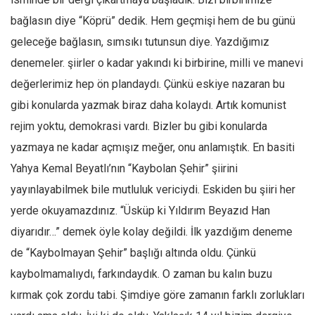
bağlasın diye “Köprü” dedik. Hem geçmişi hem de bu günü
Mehmet Ali Tekin
geleceğe bağlasın, sımsıkı tutunsun diye. Yazdığımız
Abir E. Nahas
denemeler. şiirler o kadar yakındı ki birbirine, milli ve manevi
Amina S. Jenenkovic
değerlerimiz hep ön plandaydı. Çünkü eskiye nazaran bu
Bağdagül Öz
gibi konularda yazmak biraz daha kolaydı. Artık komunist
Esra Elönü
rejim yoktu, demokrasi vardı. Bizler bu gibi konularda
» Yazar arşivi
yazmaya ne kadar açmışız meğer, onu anlamıştık. En basiti
Bu Sayı
Yahya Kemal Beyatlı’nın “Kaybolan Şehir” şiirini
yayınlayabilmek bile mutluluk vericiydi. Eskiden bu şiiri her
Tüm Sayılar
yerde okuyamazdınız. “Üsküp ki Yıldırım Beyazıd Han
Kategoriler
diyarıdır…” demek öyle kolay değildi. İlk yazdığım deneme
Kültür Sanat
de “Kaybolmayan Şehir” başlığı altında oldu. Çünkü
Kitap
kaybolmamalıydı, farkındaydık. O zaman bu kalın buzu
Karisi kitap sualleri
kırmak çok zordu tabi. Şimdiye göre zamanın farklı zorlukları
7 soruda bu hafta