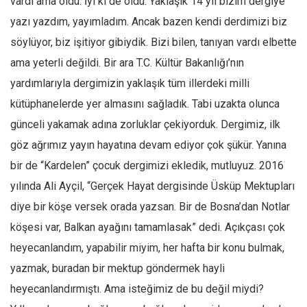
vardı ama oldu. İyi ki de oldu. Yaklaşık 14 yıl bizim dergiye
Ekonomi
yazı yazdım, yayımladım. Ancak bazen kendi derdimizi biz
Spor
söylüyor, biz işitiyor gibiydik. Bizi bilen, tanıyan vardı elbette
ama yeterli değildi. Bir ara T.C. Kültür Bakanlığı’nın
Manzara
yardımlarıyla dergimizin yaklaşık tüm illerdeki milli
Sağlık
kütüphanelerde yer almasını sağladık. Tabi uzakta olunca
Gıda-Beslenme
günceli yakamak adına zorluklar çekiyorduk. Dergimiz, ilk
Hayat
göz ağrımız yayın hayatına devam ediyor çok şükür. Yanına
Türkiye
bir de “Kardelen” çocuk dergimizi ekledik, mutluyuz. 2016
Siyaset
yılında Ali Ayçil, “Gerçek Hayat dergisinde Üsküp Mektupları
Dünya
diye bir köşe versek orada yazsan. Bir de Bosna’dan Notlar
Avrupa
köşesi var, Balkan ayağını tamamlasak” dedi. Açıkçası çok
Asya
heyecanlandım, yapabilir miyim, her hafta bir konu bulmak,
Afrika
yazmak, buradan bir mektup göndermek hayli
heyecanlandırmıştı. Ama isteğimiz de bu değil miydi?
İslam Dünyası