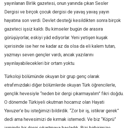
Facebook
yayınlanan Birlik gazetesi, onun yanında çıkan Sesler
Dergisi ve birçok çocuk dergisi de yavaş yavaş yayın
Instagram
hayatına son verdi. Devlet desteği kesildikten sonra birçok
YouTube
gazeteci işsiz kaldı. Bu kimseler bugün de arasıra
Editörden
görüşüyorlar, eskiyi yâd ediyorlar. Yeni yetişen kuşak
Yazarlar
içerisinde ise her ne kadar az da olsa da eli kalem tutan,
Kemal Özer
yazmayı seven gençler vardı, ancak yazılarını
Mahmut Toptaş
yayınlayabilecekleri bir ortam yoktu.
Yvonne Ridley
Türkoloji bölümünde okuyan bir grup genç olarak
Barış Tarımcıoğlu
etrafımızdaki diğer bölümlerde okuyan Türk öğrencilerle,
Ömer Kayani
gençlik hevesiyle “neden bir dergi çıkarmayalım” fikri doğdu.
Yusuf Armağan
O dönemde Türkiyeli okutman hocamız olan Hayati
Hasanali Yıldırım
Yavuzer’e bu isteğimizi bildirdik. “Zor bir iş, istikrar gerek”
Leyla Şerif Emin
dedi ama hevesimizi de kırmak istemedi. Ve biz “Köprü”
isminde bir dergi çıkartmaya başladık. Bizi birbirimize
Selçuk Türkyılmaz