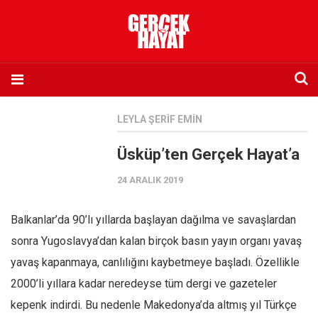
Anasayfa
LEYLA ŞERIF EMIN
Hakkımızda
Üsküp’ten Gerçek Hayat’a
Künye
24 ARALIK 2019
İletişim
Abone olmak istiyorum
Balkanlar’da 90’lı yıllarda başlayan dağılma ve savaşlardan
Satış noktası listesi
sonra Yugoslavya’dan kalan birçok basın yayın organı yavaş
Eksik sayıların temini
yavaş kapanmaya, canlılığını kaybetmeye başladı. Özellikle
Sosyal Medya
2000’li yıllara kadar neredeyse tüm dergi ve gazeteler
Twitter
kepenk indirdi. Bu nedenle Makedonya’da altmış yıl Türkçe