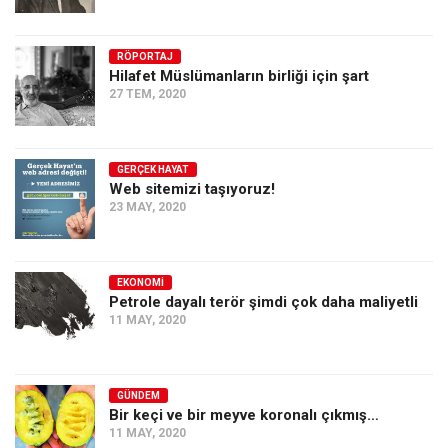
RÖPORTAJ
Hilafet Müslümanların birliği için şart
27 TEM, 2020
GERÇEK HAYAT
Web sitemizi taşıyoruz!
23 MAY, 2020
EKONOMI
Petrole dayalı terör şimdi çok daha maliyetli
11 MAY, 2020
GÜNDEM
Bir keçi ve bir meyve koronalı çıkmış…
11 MAY, 2020