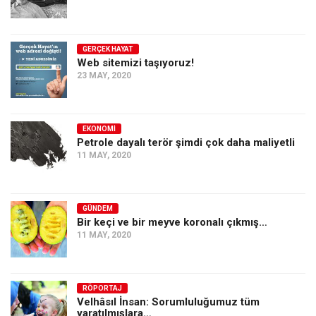
GERÇEK HAYAT
Web sitemizi taşıyoruz!
23 MAY, 2020
EKONOMI
Petrole dayalı terör şimdi çok daha maliyetli
11 MAY, 2020
GÜNDEM
Bir keçi ve bir meyve koronalı çıkmış…
11 MAY, 2020
RÖPORTAJ
Velhâsıl İnsan: Sorumluluğumuz tüm
yaratılmışlara…