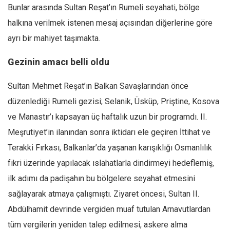
Facebook
Bunlar arasında Sultan Reşat’ın Rumeli seyahati, bölge
Instagram
halkına verilmek istenen mesaj açısından diğerlerine göre
ayrı bir mahiyet taşımakta.
YouTube
Editörden
Gezinin amacı belli oldu
Yazarlar
Sultan Mehmet Reşat’ın Balkan Savaşlarından önce
Kemal Özer
düzenlediği Rumeli gezisi; Selanik, Üsküp, Priştine, Kosova
Mahmut Toptaş
ve Manastır’ı kapsayan üç haftalık uzun bir programdı. II.
Yvonne Ridley
Meşrutiyet’in ilanından sonra iktidarı ele geçiren İttihat ve
Barış Tarımcıoğlu
Terakki Fırkası, Balkanlar’da yaşanan karışıklığı Osmanlılık
Ömer Kayani
fikri üzerinde yapılacak ıslahatlarla dindirmeyi hedeflemiş,
ilk adımı da padişahın bu bölgelere seyahat etmesini
Yusuf Armağan
sağlayarak atmaya çalışmıştı. Ziyaret öncesi, Sultan II.
Hasanali Yıldırım
Abdülhamit devrinde vergiden muaf tutulan Arnavutlardan
Leyla Şerif Emin
tüm vergilerin yeniden talep edilmesi, askere alma
Selçuk Türkyılmaz