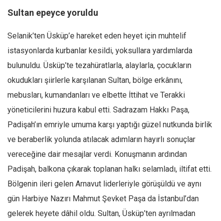
Amerika
Sultan epeyce yoruldu
Avustralya
Selanik’ten Üsküp’e hareket eden heyet için muhtelif
Tarih
istasyonlarda kurbanlar kesildi, yoksullara yardımlarda
Düşünce
bulunuldu. Üsküp’te tezahüratlarla, alaylarla, çocukların
Dosyalar
okudukları şiirlerle karşılanan Sultan, bölge erkânını,
mebusları, kumandanları ve elbette İttihat ve Terakki
yöneticilerini huzura kabul etti. Sadrazam Hakkı Paşa,
Padişah’ın emriyle umuma karşı yaptığı güzel nutkunda birlik
ve beraberlik yolunda atılacak adımların hayırlı sonuçlar
vereceğine dair mesajlar verdi. Konuşmanın ardından
Padişah, balkona çıkarak toplanan halkı selamladı, iltifat etti.
Bölgenin ileri gelen Arnavut liderleriyle görüşüldü ve aynı
gün Harbiye Nazırı Mahmut Şevket Paşa da İstanbul’dan
gelerek heyete dâhil oldu. Sultan, Üsküp’ten ayrılmadan