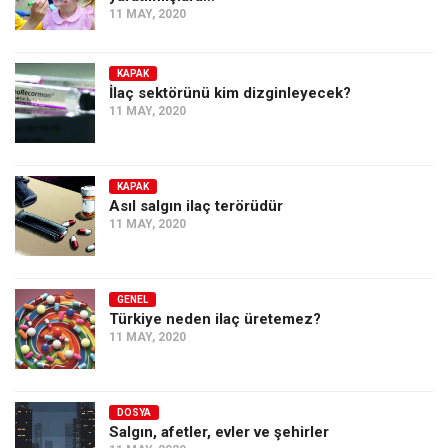
11 MAY, 2020
KAPAK
İlaç sektörünü kim dizginleyecek?
11 MAY, 2020
KAPAK
Asıl salgın ilaç terörüdür
11 MAY, 2020
GENEL
Türkiye neden ilaç üretemez?
11 MAY, 2020
DOSYA
Salgın, afetler, evler ve şehirler