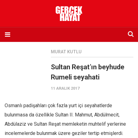
Anasayfa
MURAT KUTLU
Hakkımızda
Sultan Reşat’ın beyhude
Künye
Rumeli seyahati
İletişim
11 ARALIK 2017
Abone olmak istiyorum
Satış noktası listesi
Osmanlı padişahları çok fazla yurt içi seyahatlerde
Eksik sayıların temini
bulunmasa da özellikle Sultan II. Mahmut, Abdülmecit,
Sosyal Medya
Abdülaziz ve Sultan Reşat memleketin muhtelif yerlerine
Twitter
incelemelerde bulunmak üzere geziler tertip etmişlerdi.