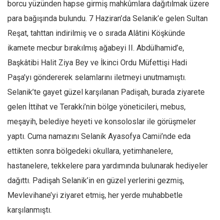
borcu yüzünden hapse girmiş mahkûmlara dağıtılmak üzere
Ekonomi
para bağışında bulundu. 7 Haziran’da Selanik’e gelen Sultan
Spor
Reşat, tahttan indirilmiş ve o sırada Alâtini Köşkünde
Manzara
ikamete mecbur bırakılmış ağabeyi II. Abdülhamid’e,
Sağlık
Başkâtibi Halit Ziya Bey ve İkinci Ordu Müfettişi Hadi
Paşa’yı göndererek selamlarını iletmeyi unutmamıştı.
Gıda-Beslenme
Selanik’te gayet güzel karşılanan Padişah, burada ziyarete
Hayat
gelen İttihat ve Terakki’nin bölge yöneticileri, mebus,
Türkiye
meşayih, belediye heyeti ve konsoloslar ile görüşmeler
Siyaset
yaptı. Cuma namazını Selanik Ayasofya Camii’nde eda
Dünya
ettikten sonra bölgedeki okullara, yetimhanelere,
Avrupa
hastanelere, tekkelere para yardımında bulunarak hediyeler
Asya
dağıttı. Padişah Selanik’in en güzel yerlerini gezmiş,
Afrika
Mevlevihane’yi ziyaret etmiş, her yerde muhabbetle
İslam Dünyası
karşılanmıştı.