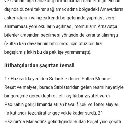
ve Osmanlılığa sadakat gibi konulardan bahsetmişti. Bunun
dışında düzeni tekrar sağlamak adına bölgedeki Arnavutların
askerliklerini yalnızca kendi bölgelerinde yapması, vergi
alınmaması, yeni okulların açılması, memurların Arnavutça
bilenler arasından seçilmesi yönünde de kararlar alınmıştı
(Sultan kan davalarının bitirilmesi için otuz bin lira
bağışlamış lakin bu da pek işe yaramamıştı).
İttihatçılardan şaşırtan temsil
17 Haziran’da yeniden Selanik’e dönen Sultan Mehmet
Reşat ve maiyeti, burada Sırbistan’dan gelen resmi heyetiyle
bir görüşme gerçekleştirdi, elli kişilik bir ziyafet verdi.
Padişahın gelişi limanda atılan havai fişek ve fener alayları
ile kutlandı, tezahüratlar geç vakte kadar sürdü. 21
Haziran’da Manastır’a gelindiğinde Sultan Reşat yine çeşitli