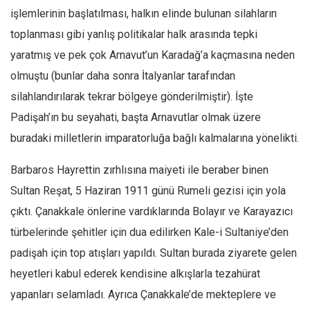
işlemlerinin başlatılması, halkın elinde bulunan silahların
Mehmet Ali Tekin
toplanması gibi yanlış politikalar halk arasında tepki
Abir E. Nahas
yaratmış ve pek çok Arnavut’un Karadağ’a kaçmasına neden
Amina S. Jenenkovic
olmuştu (bunlar daha sonra İtalyanlar tarafından
Bağdagül Öz
silahlandırılarak tekrar bölgeye gönderilmiştir). İşte
Esra Elönü
Padişah’ın bu seyahati, başta Arnavutlar olmak üzere
» Yazar arşivi
buradaki milletlerin imparatorluğa bağlı kalmalarına yönelikti.
Bu Sayı
Barbaros Hayrettin zırhlısına maiyeti ile beraber binen
Tüm Sayılar
Sultan Reşat, 5 Haziran 1911 günü Rumeli gezisi için yola
çıktı. Çanakkale önlerine vardıklarında Bolayır ve Karayazıcı
Kategoriler
türbelerinde şehitler için dua edilirken Kale-i Sultaniye’den
Kültür Sanat
padişah için top atışları yapıldı. Sultan burada ziyarete gelen
Kitap
heyetleri kabul ederek kendisine alkışlarla tezahürat
Karisi kitap sualleri
yapanları selamladı. Ayrıca Çanakkale’de mekteplere ve
7 soruda bu hafta