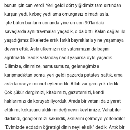
bunun için can verdi. Yeri geldi dört yiğidimiz tam sırtından
Ekonomi
kurşun yedi, kırbaç yedi ama omurgasız olmadı asla.
Spor
İşte bütün bunların sonunda yine en son 90’lardaki
Manzara
savaşlarda aynı travmaları yaşadık, o da bitti. Kalan sağlar ile
Sağlık
yaşadığımız ülkelerde artık farklı bayraklarla yine yaşamaya
Gıda-Beslenme
devam ettik. Asla ülkemizin de vatanımızın da başını
Hayat
ağrıtmadık. Sadık vatandaş nasıl yaşarsa öyle yaşadık.
Türkiye
Dilimize, dinimize, namusumuza, geleneğimize
Siyaset
karışmadıktan sonra, yeri geldi pazarda patates sattık, ama
asla kimseye minnet eylemedik. Allah var gam yok dedik.
Dünya
Çok şükür dergimizi, kitabımızı, gazetemizi, kendi
Avrupa
haklarımızı da koruyabiliyorduk. Arada bir vatanı da ziyaret
Asya
ettik mi, kokusunu aldık mı değmeyin keyfimize. Vahabiler
Afrika
dadandı, gençlerimizi sakındık, akıllarını çelmeye yeltendiler
İslam Dünyası
“Evimizde ecdadın öğrettiği dinin neyi eksik” dedik. Artık bir