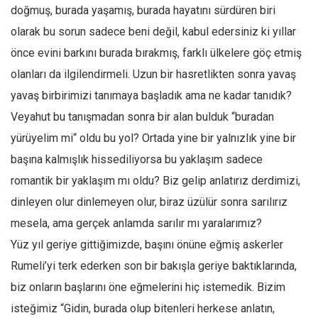
Facebook
doğmuş, burada yaşamış, burada hayatını sürdüren biri
Instagram
olarak bu sorun sadece beni değil, kabul edersiniz ki yıllar
önce evini barkını burada bırakmış, farklı ülkelere göç etmiş
YouTube
olanları da ilgilendirmeli. Uzun bir hasretlikten sonra yavaş
Editörden
yavaş birbirimizi tanımaya başladık ama ne kadar tanıdık?
Yazarlar
Veyahut bu tanışmadan sonra bir alan bulduk “buradan
Kemal Özer
yürüyelim mi“ oldu bu yol? Ortada yine bir yalnızlık yine bir
Mahmut Toptaş
başına kalmışlık hissediliyorsa bu yaklaşım sadece
Yvonne Ridley
romantik bir yaklaşım mı oldu? Biz gelip anlatırız derdimizi,
Barış Tarımcıoğlu
dinleyen olur dinlemeyen olur, biraz üzülür sonra sarılırız
mesela, ama gerçek anlamda sarılır mı yaralarımız?
Ömer Kayani
Yüz yıl geriye gittiğimizde, başını önüne eğmiş askerler
Yusuf Armağan
Rumeli’yi terk ederken son bir bakışla geriye baktıklarında,
Hasanali Yıldırım
biz onların başlarını öne eğmelerini hiç istemedik. Bizim
Leyla Şerif Emin
isteğimiz “Gidin, burada olup bitenleri herkese anlatın,
Selçuk Türkyılmaz