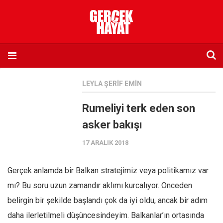
Anasayfa
LEYLA ŞERIF EMIN
Hakkımızda
Rumeliyi terk eden son
Künye
asker bakışı
İletişim
17 ARALIK 2018
Abone olmak istiyorum
Satış noktası listesi
Gerçek anlamda bir Balkan stratejimiz veya politikamız var
Eksik sayıların temini
mı? Bu soru uzun zamandır aklımı kurcalıyor. Önceden
Sosyal Medya
belirgin bir şekilde başlandı çok da iyi oldu, ancak bir adım
Twitter
daha ilerletilmeli düşüncesindeyim. Balkanlar’ın ortasında