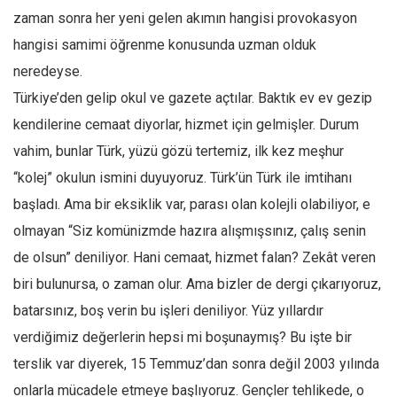
Amerika
zaman sonra her yeni gelen akımın hangisi provokasyon
Avustralya
hangisi samimi öğrenme konusunda uzman olduk
Tarih
neredeyse.
Düşünce
Türkiye’den gelip okul ve gazete açtılar. Baktık ev ev gezip
kendilerine cemaat diyorlar, hizmet için gelmişler. Durum
Dosyalar
vahim, bunlar Türk, yüzü gözü tertemiz, ilk kez meşhur
“kolej” okulun ismini duyuyoruz. Türk’ün Türk ile imtihanı
başladı. Ama bir eksiklik var, parası olan kolejli olabiliyor, e
olmayan “Siz komünizmde hazıra alışmışsınız, çalış senin
de olsun” deniliyor. Hani cemaat, hizmet falan? Zekât veren
biri bulunursa, o zaman olur. Ama bizler de dergi çıkarıyoruz,
batarsınız, boş verin bu işleri deniliyor. Yüz yıllardır
verdiğimiz değerlerin hepsi mi boşunaymış? Bu işte bir
terslik var diyerek, 15 Temmuz’dan sonra değil 2003 yılında
onlarla mücadele etmeye başlıyoruz. Gençler tehlikede, o