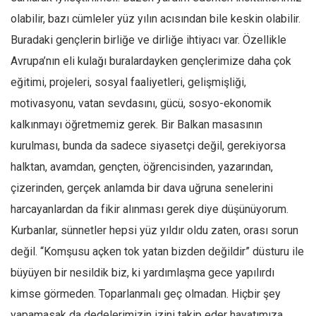
olabilir, bazı cümleler yüz yılın acısından bile keskin olabilir.
Buradaki gençlerin birliğe ve dirliğe ihtiyacı var. Özellikle
Avrupa’nın eli kulağı buralardayken gençlerimize daha çok
eğitimi, projeleri, sosyal faaliyetleri, gelişmişliği,
motivasyonu, vatan sevdasını, gücü, sosyo-ekonomik
kalkınmayı öğretmemiz gerek. Bir Balkan masasının
kurulması, bunda da sadece siyasetçi değil, gerekiyorsa
halktan, avamdan, gençten, öğrencisinden, yazarından,
çizerinden, gerçek anlamda bir dava uğruna senelerini
harcayanlardan da fikir alınması gerek diye düşünüyorum.
Kurbanlar, sünnetler hepsi yüz yıldır oldu zaten, orası sorun
değil. “Komşusu açken tok yatan bizden değildir” düsturu ile
büyüyen bir nesildik biz, ki yardımlaşma gece yapılırdı
kimse görmeden. Toparlanmalı geç olmadan. Hiçbir şey
yapamasak da dedelerimizin izini takip eder hayatımıza