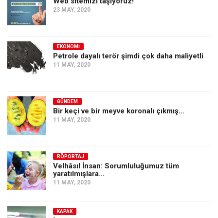
Web sitemizi taşıyoruz!
23 MAY, 2020
EKONOMI
Petrole dayalı terör şimdi çok daha maliyetli
11 MAY, 2020
GÜNDEM
Bir keçi ve bir meyve koronalı çıkmış…
11 MAY, 2020
RÖPORTAJ
Velhâsıl İnsan: Sorumluluğumuz tüm
yaratılmışlara…
11 MAY, 2020
KAPAK