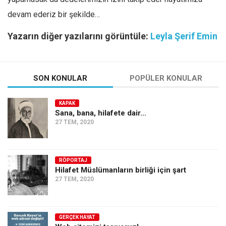
devam ederiz bir şekilde…
Yazarın diğer yazılarını görüntüle:
Leyla Şerif Emin
SON KONULAR
POPÜLER KONULAR
KAPAK
Sana, bana, hilafete dair…
27 TEM, 2020
RÖPORTAJ
Hilafet Müslümanların birliği için şart
27 TEM, 2020
GERÇEK HAYAT