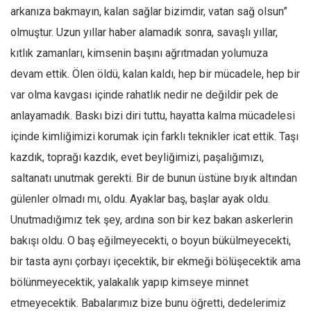
arkanıza bakmayın, kalan sağlar bizimdir, vatan sağ olsun”
Mehmet Ali Tekin
olmuştur. Uzun yıllar haber alamadık sonra, savaşlı yıllar,
Abir E. Nahas
kıtlık zamanları, kimsenin başını ağrıtmadan yolumuza
Amina S. Jenenkovic
devam ettik. Ölen öldü, kalan kaldı, hep bir mücadele, hep bir
Bağdagül Öz
var olma kavgası içinde rahatlık nedir ne değildir pek de
Esra Elönü
anlayamadık. Baskı bizi diri tuttu, hayatta kalma mücadelesi
içinde kimliğimizi korumak için farklı teknikler icat ettik. Taşı
» Yazar arşivi
kazdık, toprağı kazdık, evet beyliğimizi, paşalığımızı,
Bu Sayı
saltanatı unutmak gerekti. Bir de bunun üstüne bıyık altından
Tüm Sayılar
gülenler olmadı mı, oldu. Ayaklar baş, başlar ayak oldu.
Kategoriler
Unutmadığımız tek şey, ardına son bir kez bakan askerlerin
Kültür Sanat
bakışı oldu. O baş eğilmeyecekti, o boyun bükülmeyecekti,
Kitap
bir tasta aynı çorbayı içecektik, bir ekmeği bölüşecektik ama
bölünmeyecektik, yalakalık yapıp kimseye minnet
Karisi kitap sualleri
etmeyecektik. Babalarımız bize bunu öğretti, dedelerimiz
7 soruda bu hafta