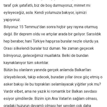
taraf çok şatafatlı, biz de boş durmuyoruz, minnet mi
eyleyeceğiz, asla. Kendi yolumuza bakıyor, işimizi
yapıyoruz.
Biliyoruz 15 Temmuz’dan sonra hiçbir şey rayına oturmuş
değil. Bir deprem oldu ve artçılar arada bir geliyor. Sarsıldık
hep beraber, hani Türkiye hapşırsa buralar nezle olurdu ya.
Orası silkelendi buralar toz duman. Ne zaman geçecek
bilmiyoruz, geleceğimiz muallakta. Belki de bundan
kaynaklanıyor tüm sıkıntılar.
Bütün bu olanların yanında gerçek anlamda Balkan’ları
izleyebilecek, takip edecek, buradan yıllar önce göç etmiş o
asker bakışı ile bu toprakları selamlayacak yiğitler yok mu?
Vardır elbet, ama ne yazık ki romantik bir Balkan sevdası
esiyor şimdilerde. Bizim için Ana Vatan’ın sağlam olması,
oradaki huzurun devamlı olması her şeyden çok daha