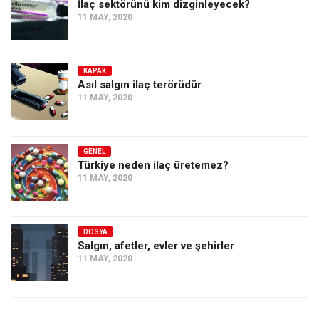
İlaç sektörünü kim dizginleyecek?
11 MAY, 2020
KAPAK
Asıl salgın ilaç terörüdür
11 MAY, 2020
GENEL
Türkiye neden ilaç üretemez?
11 MAY, 2020
DOSYA
Salgın, afetler, evler ve şehirler
11 MAY, 2020