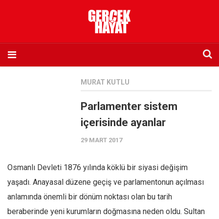
Anasayfa
MURAT KUTLU
Hakkımızda
Parlamenter sistem
Künye
içerisinde ayanlar
İletişim
29 MART 2017
Abone olmak istiyorum
Satış noktası listesi
Osmanlı Devleti 1876 yılında köklü bir siyasi değişim
Eksik sayıların temini
yaşadı. Anayasal düzene geçiş ve parlamentonun açılması
Sosyal Medya
anlamında önemli bir dönüm noktası olan bu tarih
Twitter
beraberinde yeni kurumların doğmasına neden oldu. Sultan