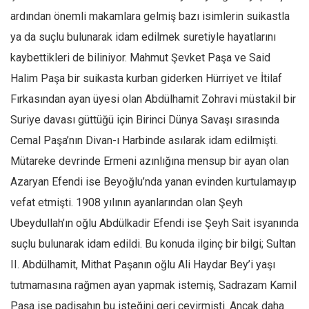
ardından önemli makamlara gelmiş bazı isimlerin suikastla
ya da suçlu bulunarak idam edilmek suretiyle hayatlarını
kaybettikleri de biliniyor. Mahmut Şevket Paşa ve Said
Halim Paşa bir suikasta kurban giderken Hürriyet ve İtilaf
Fırkasından ayan üyesi olan Abdülhamit Zohravi müstakil bir
Suriye davası güttüğü için Birinci Dünya Savaşı sırasında
Cemal Paşa’nın Divan-ı Harbinde asılarak idam edilmişti.
Mütareke devrinde Ermeni azınlığına mensup bir ayan olan
Azaryan Efendi ise Beyoğlu’nda yanan evinden kurtulamayıp
vefat etmişti. 1908 yılının ayanlarından olan Şeyh
Ubeydullah’ın oğlu Abdülkadir Efendi ise Şeyh Sait isyanında
suçlu bulunarak idam edildi. Bu konuda ilginç bir bilgi; Sultan
II. Abdülhamit, Mithat Paşanın oğlu Ali Haydar Bey’i yaşı
tutmamasına rağmen ayan yapmak istemiş, Sadrazam Kamil
Paşa ise padişahın bu isteğini geri çevirmişti. Ancak daha