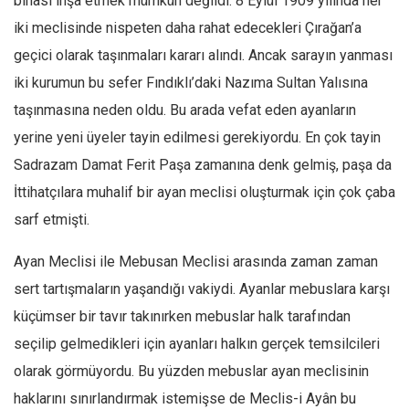
binası inşa etmek mümkün değildi. 8 Eylül 1909 yılında her
iki meclisinde nispeten daha rahat edecekleri Çırağan’a
geçici olarak taşınmaları kararı alındı. Ancak sarayın yanması
iki kurumun bu sefer Fındıklı’daki Nazıma Sultan Yalısına
taşınmasına neden oldu. Bu arada vefat eden ayanların
yerine yeni üyeler tayin edilmesi gerekiyordu. En çok tayin
Sadrazam Damat Ferit Paşa zamanına denk gelmiş, paşa da
İttihatçılara muhalif bir ayan meclisi oluşturmak için çok çaba
sarf etmişti.
Ayan Meclisi ile Mebusan Meclisi arasında zaman zaman
sert tartışmaların yaşandığı vakiydi. Ayanlar mebuslara karşı
küçümser bir tavır takınırken mebuslar halk tarafından
seçilip gelmedikleri için ayanları halkın gerçek temsilcileri
olarak görmüyordu. Bu yüzden mebuslar ayan meclisinin
haklarını sınırlandırmak istemişse de Meclis-i Ayân bu