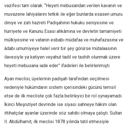
vazifesi tam olarak: “Heyeti mebusandan verilen kavanin ve
Mehmet Ali Tekin
muvazene lahiyalarını tetkik ile eğer bunlarda esasen umuru
Abir E. Nahas
diniye ve zatı hazreti Padişahının hukuku seniyesine ve
Amina S. Jenenkovic
hürriyete ve Kanunu Esasi ahkâmına ve devletin tamamiyeti
Bağdagül Öz
mülkiyesine ve vatanın esbabı müdafaa ve muhafazasına ve
Esra Elönü
âdabı umumiyeye halel verir bir şey görürse mütalaasının
» Yazar arşivi
ilavesiyle ya katiyen veyahut tadil ve tashih olunmak üzere
heyeti mebusana iade eder” ifadeleri ile belirlenmişti.
Bu Sayı
Tüm Sayılar
Ayan meclisi, üyelerinin padişah tarafından seçilmesi
nedeniyle hükümdarın sistem içerisindeki gücünü temsil
Kategoriler
etse de ilk mecliste çok fazla belirleyici bir rol oynayamadı.
Kültür Sanat
İkinci Meşrutiyet devrinde ise siyasi sahneye hâkim olan
Kitap
ittihatçılar ayanlar üzerinde söz sahibi olmaya çalıştı. Sultan
Karisi kitap sualleri
II. Abdülhamit, ilk meclisi 1878 yılında tatil etmesiyle
7 soruda bu hafta