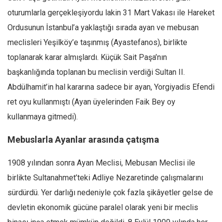
Amerika
oturumlarla gerçekleşiyordu lakin 31 Mart Vakası ile Hareket
Avustralya
Ordusunun İstanbul’a yaklaştığı sırada ayan ve mebusan
Tarih
meclisleri Yeşilköy’e taşınmış (Ayastefanos), birlikte
Düşünce
toplanarak karar almışlardı. Küçük Sait Paşa’nın
Dosyalar
başkanlığında toplanan bu meclisin verdiği Sultan II.
Abdülhamit’in hal kararına sadece bir ayan, Yorgiyadis Efendi
ret oyu kullanmıştı (Ayan üyelerinden Faik Bey oy
kullanmaya gitmedi).
Mebuslarla Ayanlar arasında çatışma
1908 yılından sonra Ayan Meclisi, Mebusan Meclisi ile
birlikte Sultanahmet’teki Adliye Nezaretinde çalışmalarını
sürdürdü. Yer darlığı nedeniyle çok fazla şikâyetler gelse de
devletin ekonomik gücüne paralel olarak yeni bir meclis