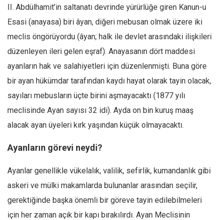
Facebook
II. Abdülhamit’in saltanatı devrinde yürürlüğe giren Kanun-u
Instagram
Esasi (anayasa) biri âyan, diğeri mebusan olmak üzere iki
meclis öngörüyordu (âyan; halk ile devlet arasındaki ilişkileri
YouTube
düzenleyen ileri gelen eşraf). Anayasanın dört maddesi
Editörden
ayanların hak ve salahiyetleri için düzenlenmişti. Buna göre
Yazarlar
bir ayan hükümdar tarafından kaydı hayat olarak tayin olacak,
Kemal Özer
sayıları mebusların üçte birini aşmayacaktı (1877 yılı
Mahmut Toptaş
meclisinde Ayan sayısı 32 idi). Ayda on bin kuruş maaş
Yvonne Ridley
alacak ayan üyeleri kırk yaşından küçük olmayacaktı.
Barış Tarımcıoğlu
Ayanların görevi neydi?
Ömer Kayani
Ayanlar genellikle vükelalık, valilik, sefirlik, kumandanlık gibi
Yusuf Armağan
askeri ve mülki makamlarda bulunanlar arasından seçilir,
Hasanali Yıldırım
gerektiğinde başka önemli bir göreve tayin edilebilmeleri
Leyla Şerif Emin
için her zaman açık bir kapı bırakılırdı. Ayan Meclisinin
Selçuk Türkyılmaz