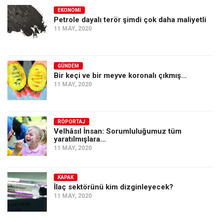
EKONOMI
Petrole dayalı terör şimdi çok daha maliyetli
11 MAY, 2020
GÜNDEM
Bir keçi ve bir meyve koronalı çıkmış…
11 MAY, 2020
RÖPORTAJ
Velhâsıl İnsan: Sorumluluğumuz tüm
yaratılmışlara…
11 MAY, 2020
KAPAK
İlaç sektörünü kim dizginleyecek?
11 MAY, 2020