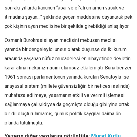
sonraki yıllarda kanunun “asar ve ef’ali umumun vüsuk ve
itimadına şayan…” şeklinde geçen maddesine dayanarak pek
çok kişinin ayan meclisine bir şekilde girebildiği anlaşılıyor.
Osmanlı Bürokrasisi ayan meclisini mebusan meclisi
yanında bir dengeleyici unsur olarak düşünse de iki kurum
arasında yaşanan nüfuz mücadelesi en nihayetinde devletin
karar alma mekanizmasını olumsuz etkilemişti. Buna benzer
1961 sonrası parlamentonun yanında kurulan Senatoyla ise
anayasal sistem (millete güvensizliğin bir neticesi aslında)
muhafaza edilmeye, yasamanın etkili ve verimli işlemesi
sağlanmaya çalışıldıysa da geçmişte olduğu gibi yine ortak
bir dil oluşturulamamış, günlük politik kaygılar daima ön
planda tutulmuştu.
Yazarın diğer yazılarını görüntüle:
Murat Kutlu