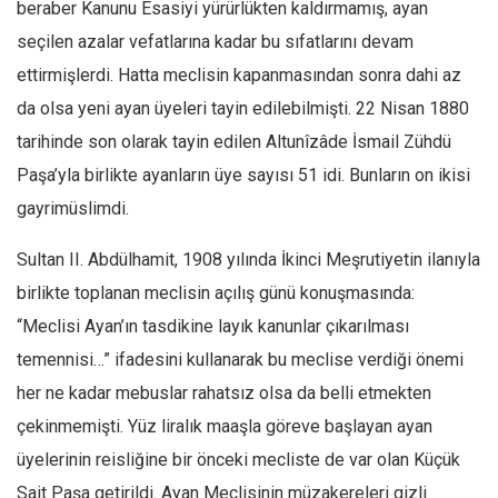
beraber Kanunu Esasiyi yürürlükten kaldırmamış, ayan
Ekonomi
seçilen azalar vefatlarına kadar bu sıfatlarını devam
Spor
ettirmişlerdi. Hatta meclisin kapanmasından sonra dahi az
Manzara
da olsa yeni ayan üyeleri tayin edilebilmişti. 22 Nisan 1880
Sağlık
tarihinde son olarak tayin edilen Altunîzâde İsmail Zühdü
Paşa’yla birlikte ayanların üye sayısı 51 idi. Bunların on ikisi
Gıda-Beslenme
gayrimüslimdi.
Hayat
Türkiye
Sultan II. Abdülhamit, 1908 yılında İkinci Meşrutiyetin ilanıyla
Siyaset
birlikte toplanan meclisin açılış günü konuşmasında:
Dünya
“Meclisi Ayan’ın tasdikine layık kanunlar çıkarılması
Avrupa
temennisi…” ifadesini kullanarak bu meclise verdiği önemi
her ne kadar mebuslar rahatsız olsa da belli etmekten
Asya
çekinmemişti. Yüz liralık maaşla göreve başlayan ayan
Afrika
üyelerinin reisliğine bir önceki mecliste de var olan Küçük
İslam Dünyası
Sait Paşa getirildi. Ayan Meclisinin müzakereleri gizli