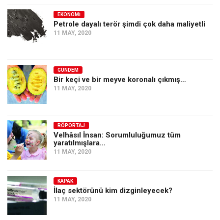
EKONOMI
Petrole dayalı terör şimdi çok daha maliyetli
11 MAY, 2020
GÜNDEM
Bir keçi ve bir meyve koronalı çıkmış…
11 MAY, 2020
RÖPORTAJ
Velhâsıl İnsan: Sorumluluğumuz tüm
yaratılmışlara…
11 MAY, 2020
KAPAK
İlaç sektörünü kim dizginleyecek?
11 MAY, 2020