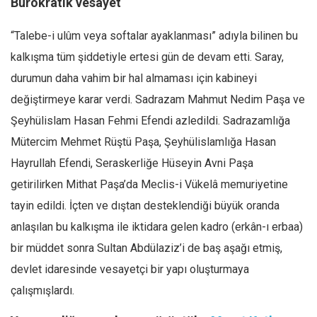
Bürokratik vesayet
“Talebe-i ulûm veya softalar ayaklanması” adıyla bilinen bu
kalkışma tüm şiddetiyle ertesi gün de devam etti. Saray,
durumun daha vahim bir hal almaması için kabineyi
değiştirmeye karar verdi. Sadrazam Mahmut Nedim Paşa ve
Şeyhülislam Hasan Fehmi Efendi azledildi. Sadrazamlığa
Mütercim Mehmet Rüştü Paşa, Şeyhülislamlığa Hasan
Hayrullah Efendi, Seraskerliğe Hüseyin Avni Paşa
getirilirken Mithat Paşa’da Meclis-i Vükelâ memuriyetine
tayin edildi. İçten ve dıştan desteklendiği büyük oranda
anlaşılan bu kalkışma ile iktidara gelen kadro (erkân-ı erbaa)
bir müddet sonra Sultan Abdülaziz’i de baş aşağı etmiş,
devlet idaresinde vesayetçi bir yapı oluşturmaya
çalışmışlardı.