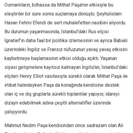
Osmanlıların, bilhassa da Mithat Paşa’nın etkisiyle bu
Mehmet Ali Tekin
eleştiriler bir süre sonra suçlamaya dönüştü. Şeyhülislam
Abir E. Nahas
Hasan Fehmi Efendi de sert muhalefetten nasibini alıyordu.
Amina S. Jenenkovic
Bu durumun yaşanmasında, İstanbul’daki Rus elçisi
Bağdagül Öz
İgnatief’in daha faal bir politika izlemesinin ve ayrıca Babıali
Esra Elönü
üzerindeki İngiliz ve Fransız nüfuzunun yavaş yavaş etkisini
kaybetmeye başlamasının etkisi olduğu açıktı. Yaşanan
» Yazar arşivi
siyasi gelişmelere kayıtsız kalmayan İngilizler, İstanbul’daki
Bu Sayı
elçileri Henry Elliot vasıtasıyla sürekli olarak Mithat Paşa ile
Tüm Sayılar
irtibat halindeyken Paşa da konağında kendisine destek
Kategoriler
olan iç ve dış gruplarla sürekli toplantılar yapıyor, idareyi
Kültür Sanat
dizayn edebilmek adına çeşitli alternatifler üzerinde
Kitap
çalışıyordu.
Karisi kitap sualleri
Mahmut Nedim Paşa kendisinden önce sadrazam olan Ali
7 soruda bu hafta