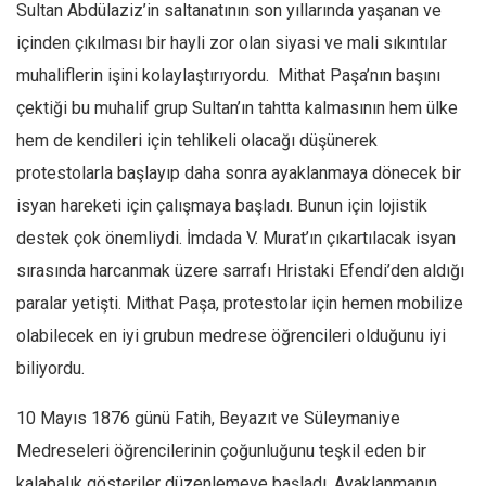
Amerika
Sultan Abdülaziz’in saltanatının son yıllarında yaşanan ve
içinden çıkılması bir hayli zor olan siyasi ve mali sıkıntılar
Avustralya
muhaliflerin işini kolaylaştırıyordu. Mithat Paşa’nın başını
Tarih
çektiği bu muhalif grup Sultan’ın tahtta kalmasının hem ülke
Düşünce
hem de kendileri için tehlikeli olacağı düşünerek
Dosyalar
protestolarla başlayıp daha sonra ayaklanmaya dönecek bir
isyan hareketi için çalışmaya başladı. Bunun için lojistik
destek çok önemliydi. İmdada V. Murat’ın çıkartılacak isyan
sırasında harcanmak üzere sarrafı Hristaki Efendi’den aldığı
paralar yetişti. Mithat Paşa, protestolar için hemen mobilize
olabilecek en iyi grubun medrese öğrencileri olduğunu iyi
biliyordu.
10 Mayıs 1876 günü Fatih, Beyazıt ve Süleymaniye
Medreseleri öğrencilerinin çoğunluğunu teşkil eden bir
kalabalık gösteriler düzenlemeye başladı. Ayaklanmanın