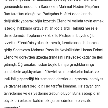
görünüşteki nedenleri Sadrazam Mahmut Nedim Paşa’nın
Rus taraftarı olduğu ve Padişahın Hilâfet esaslarında
değişiklik yaparak oğlu İzzettin Efendi’yi veliaht tayin etmek
istediği hakkında ortaya atılan iddialardı. Hâlbuki mesele
daha derindi. Toplanan kalabalık, Padişahın büyük oğlu
İzzettin Efendi’nin yolunu keserek, kendisinden babasına
gidip Sadrazam Mahmut Paşa ile Şeyhülislâm Hasan Fehmi
Efendi’yi görevden uzaklaştırmasını isteyecek kadar da ileri
gitmişti. Öğrenciler, neden böyle bir işe giriştiklerini şu
cümlelerle açıklıyorlardı: “Devlet ve memleketin hukuk ve
istiklâli çiğnendiği bir zamanda derslerle uğraşmak hamiyet
ve diyanet şiarı değildir. Her tarafta İslamlar, Hıristiyanların
tahriklerine ve eziyetlerine zebun oluyor. Buna sebep olan
büyükleri ortadan kaldırmak şer’an cümlemize vazife
borcudur.”