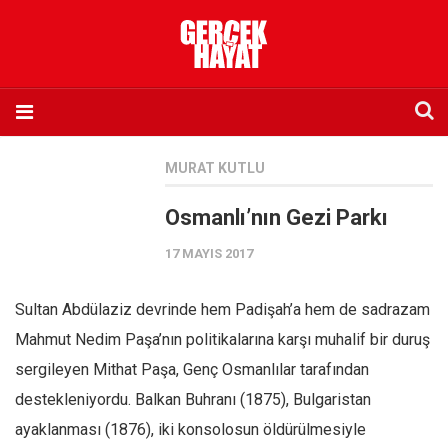
Anasayfa
MURAT KUTLU
Hakkımızda
Osmanlı’nın Gezi Parkı
Künye
17 MAYIS 2017
İletişim
Abone olmak istiyorum
Sultan Abdülaziz devrinde hem Padişah’a hem de sadrazam
Satış noktası listesi
Mahmut Nedim Paşa’nın politikalarına karşı muhalif bir duruş
Eksik sayıların temini
sergileyen Mithat Paşa, Genç Osmanlılar tarafından
Sosyal Medya
destekleniyordu. Balkan Buhranı (1875), Bulgaristan
Twitter
ayaklanması (1876), iki konsolosun öldürülmesiyle