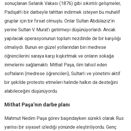
Facebook
sonuçlanan Selanik Vakası (1876) gibi sıkıntılı gelişmeler,
Padişah’ı bir darbeyle tahttan indirmek isteyen bu muhalif
Instagram
gruplar için bir fırsat olmuştu. Onlar Sultan Abdülaziz’in
YouTube
yerine Sultan V. Murat’ı getirmeyi düşünüyorlardı. Ancak
Editörden
yapılacak operasyonunun toplum nezdinde de bir karşılığı
Yazarlar
olmalıydı. Bunun en güzel yollarından biri medrese
Kemal Özer
öğrencilerini saraya karşı kışkırtmak ve onların sokağa
Mahmut Toptaş
inmelerini sağlamaktı. Mithat Paşa, ilim tahsil eden
Yvonne Ridley
softaların (medrese öğrencileri), Sultan’ı ve yönetimi aktif
bir şekilde protesto etmeleri halinde halkın da desteğini
Barış Tarımcıoğlu
alabileceğini düşünüyordu.
Ömer Kayani
Yusuf Armağan
Mithat Paşa’nın darbe planı
Hasanali Yıldırım
Mahmut Nedim Paşa görev başındayken sürekli olarak Rus
Leyla Şerif Emin
yanlısı bir siyaset izlediği yönünde eleştiriliyordu. Genç
Selçuk Türkyılmaz