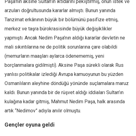
Paşa’nın aksine Sultan’ın iktidarını pekiştirmiş, onun istek ve
Ekonomi
arzuları doğrultusunda kararlar almıştı. Bunun yanında
Spor
Tanzimat erkânının büyük bir bölümünü pasifize etmiş,
Manzara
merkez ve taşra bürokrasisinde büyük değişiklikler
yapmıştı. Ancak Nedim Paşa’nın aldığı kararlar devletin ne
Sağlık
mali sıkıntılarına ne de politik sorunlarına çare olabildi
Gıda-Beslenme
(memurların maaşları aylarca ödenememiş, yeni
Hayat
borçlanmalara gidilmişti). Aksine Paşa sürekli olarak Rus
Türkiye
yanlısı politikalar izlediği Avrupa kamuoyunun bu yüzden
Siyaset
Osmanlıların aleyhine döndüğü yönünde suçlamalara maruz
Dünya
kaldı. Bunun yanında bir de rüşvet aldığı iddiaları Sultan’ın
Avrupa
kulağına kadar gitmiş, Mahmut Nedim Paşa, halk arasında
Asya
artık “Nedimov” adıyla anılır olmuştu.
Afrika
Gençler oyuna geldi
İslam Dünyası