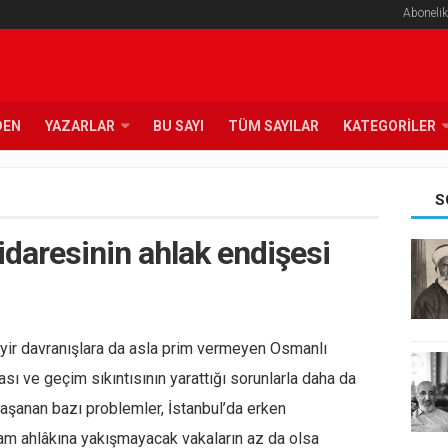
Abonelik
DEN
YAZARLAR
BU SAYI
TÜM SAYILAR
KATEGORILER
S
idaresinin ahlak endişesi
yir davranışlara da asla prim vermeyen Osmanlı
ası ve geçim sıkıntısının yarattığı sorunlarla daha da
aşanan bazı problemler, İstanbul’da erken
lam ahlâkına yakışmayacak vakaların az da olsa