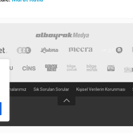
gulamalarımız
Sık Sorulan Sorular
Kişisel Verilerin Korunması