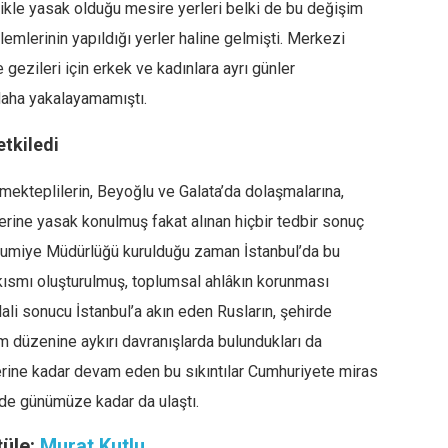
nlikle yasak olduğu mesire yerleri belki de bu değişim
âlemlerinin yapıldığı yerler haline gelmişti. Merkezi
gezileri için erkek ve kadınlara ayrı günler
daha yakalayamamıştı.
etkiledi
ekteplilerin, Beyoğlu ve Galata’da dolaşmalarına,
erine yasak konulmuş fakat alınan hiçbir tedbir sonuç
mumiye Müdürlüğü kurulduğu zaman İstanbul’da bu
e kısmı oluşturulmuş, toplumsal ahlâkın korunması
ali sonucu İstanbul’a akın eden Rusların, şehirde
m düzenine aykırı davranışlarda bulundukları da
rine kadar devam eden bu sıkıntılar Cumhuriyete miras
e de günümüze kadar da ulaştı.
tüle:
Murat Kutlu