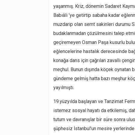
yaşanmış. Kriz, dönemin Sadaret Kayma
Babıâli ’ye getirtip sabaha kadar eğlen
muzdarip olan semt sakinleri durumu Sa
budaklanmadan çözülmesini talep etmiş
geçiremeyen Osman Paşa kusurlu buluna
eğlencelerine hastalık derecesinde bağl
konağa dans için çağrılan zavallı çengin
meçhul. Bunun dışında köçek oynatan b
gündeme gelmiş hatta bazı meşhur köçe
yayılmıştı.
19.yüzyılda başlayan ve Tanzimat Ferman
istemez sosyal hayatı da etkilemiş, d
tutum ve davranışlar bir süre sonra ulu
şüphesiz İstanbul’un mesire yerlerinde 