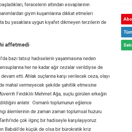
şladıkları, feracelerin altından esvaplarının
ı hanımlardan giyim kuşamlarına dikkat etmeleri
Abon
atta bu yasaklara uygun kıyafet dikmeyen terzilerin de
Tüm
hi affetmedi
Satı
l’da bazı tatsız hadiselerin yaşanmasına neden
ensuplarına her ne kadar ağır cezalar verildiyse de
devam etti. Ahlak suçlarına karşı verilecek ceza, olayı
düde mahal vermeyecek şekilde şahitlik etmesine
 Müverrih Fındıklılı Mehmet Ağa, suçlu görülen erkeğin
dildiğini anlatır. Osmanlı toplumunun eğlence
çengi âlemlerinin de zaman zaman toplumsal huzuru
 Tarihi’nde çok ilginç bir hadiseyle karşılaşıyoruz.
n Babıâli’de küçük de olsa bir bürokratik kriz