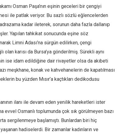
kamı Osman Paşa’nın eşinin geceleri bir çengiyi
mesi ile patlak veriyor. Bu sazlı sözlü eğlencelerden
drazama kadar ileterek, sorunun daha fazla dallanıp
ler. Yapılan tahkikat sonucunda eşine söz
rak Limni Adası’na sürgün edilirken, çengi
ı olan karısı da Bursa’ya gönderilmiş. Sürekli aynı
in ise idam edildiğine dair rivayetler olsa da akıbeti
azı meşkhane, konak ve kahvehanelerin de kapatılması
klerin bu yüzden Mısır’a kaçtıkları dedikodusu
ının ilanı ile devam eden yenilik hareketleri ister
aha evvel Osmanlı toplumunda çok sık görülmeyen bazı
orta sergilenmeye başlamıştı. Bunlardan biri hiç
yaşanan hadiselerdi. Bir zamanlar kadınların ve