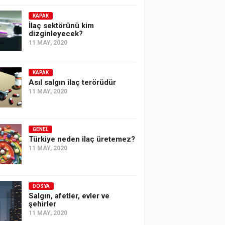
KAPAK
İlaç sektörünü kim
dizginleyecek?
11 MAY, 2020
KAPAK
Asıl salgın ilaç terörüdür
11 MAY, 2020
GENEL
Türkiye neden ilaç üretemez?
11 MAY, 2020
DOSYA
Salgın, afetler, evler ve
şehirler
11 MAY, 2020