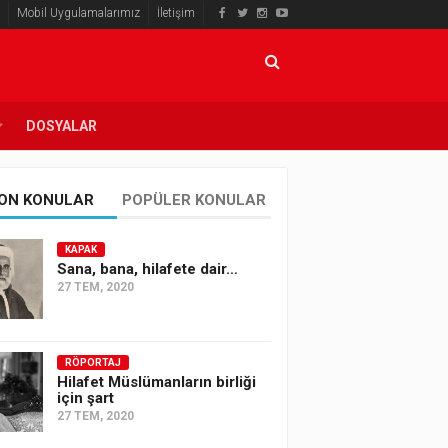
Mobil Uygulamalarımız
İletişim
DOSYALAR
ON KONULAR
POPÜLER KONULAR
KAPAK
Sana, bana, hilafete dair…
27 TEM, 2020
RÖPORTAJ
Hilafet Müslümanların birliği
için şart
27 TEM, 2020