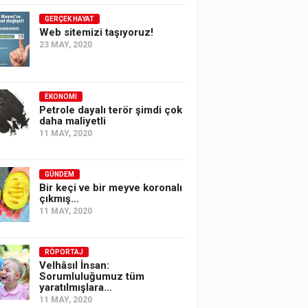
GERÇEK HAYAT
Web sitemizi taşıyoruz!
23 MAY, 2020
EKONOMI
Petrole dayalı terör şimdi çok
daha maliyetli
11 MAY, 2020
GÜNDEM
Bir keçi ve bir meyve koronalı
çıkmış…
11 MAY, 2020
RÖPORTAJ
Velhâsıl İnsan:
Sorumluluğumuz tüm
yaratılmışlara…
11 MAY, 2020