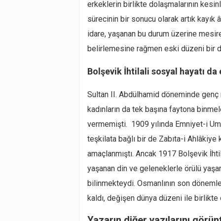
erkeklerin birlikte dolaşmalarının kesi
sürecinin bir sonucu olarak artık kayık 
idare, yaşanan bu durum üzerine mesire 
belirlemesine rağmen eski düzeni bir 
Bolşevik İhtilali sosyal hayatı da 
Sultan II. Abdülhamid döneminde genç m
kadınların da tek başına faytona binmel
vermemişti. 1909 yılında Emniyet-i U
teşkilata bağlı bir de Zabıta-i Ahlâkiy
amaçlanmıştı. Ancak 1917 Bolşevik İhtil
yaşanan din ve geleneklerle örülü yaşa
bilinmekteydi. Osmanlının son dönemle
kaldı, değişen dünya düzeni ile birlikt
Yazarın diğer yazılarını görün