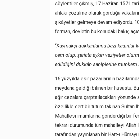
söylentiler çıkmış, 17 Haziran 1571 tari
ahlâki çözülme olarak gördüğü vakaları
şikâyetler gelmeye devam ediyordu. 10
ferman, devletin bu konudaki bakış açıs
“
Kaymakçı dükkânlarına bazı kadınlar 
cem olup, şeriata aykırı vaziyetler olu
edildiğini dükkân sahiplerine muhkem 
16.yüzyılda esir pazarlarının bazıları
meydana geldiği bilinen bir husustu. B
ağır cezalara çarptırılacakları yönünde s
özellikle sert bir tutum takınan Sultan İ
Mahallesi imamlarına gönderdiği bir fe
tekrarı durumunda tüm mahalleyi Allah Ha
tarafından yayınlanan bir Hatt-ı Hümay