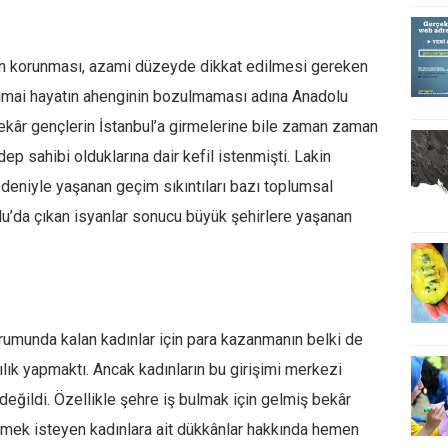
un korunması, azami düzeyde dikkat edilmesi gereken
timai hayatın ahenginin bozulmaması adına Anadolu
ekâr gençlerin İstanbul’a girmelerine bile zaman zaman
dep sahibi olduklarına dair kefil istenmişti. Lakin
nedeniyle yaşanan geçim sıkıntıları bazı toplumsal
lu’da çıkan isyanlar sonucu büyük şehirlere yaşanan
rumunda kalan kadınlar için para kazanmanın belki de
ılık yapmaktı. Ancak kadınların bu girişimi merkezi
değildi. Özellikle şehre iş bulmak için gelmiş bekâr
inmek isteyen kadınlara ait dükkânlar hakkında hemen