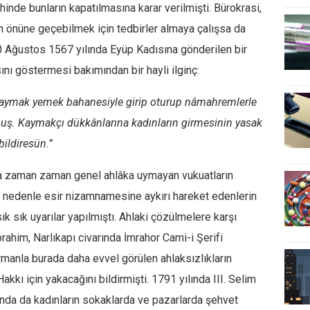
hinde bunların kapatılmasına karar verilmişti. Bürokrasi,
n önüne geçebilmek için tedbirler almaya çalışsa da
 Ağustos 1567 yılında Eyüp Kadısına gönderilen bir
ını göstermesi bakımından bir hayli ilginç:
kaymak yemek bahanesiyle girip oturup nâmahremlerle
rmuş. Kaymakçı dükkânlarına kadınların girmesinin yasak
bildiresün.”
nda zaman zaman genel ahlâka uymayan vukuatların
u nedenle esir nizamnamesine aykırı hareket edenlerin
ık sık uyarılar yapılmıştı. Ahlaki çözülmelere karşı
brahim, Narlıkapı civarında İmrahor Cami-i Şerifi
rmanla burada daha evvel görülen ahlaksızlıkların
kkı için yakacağını bildirmişti. 1791 yılında III. Selim
unda da kadınların sokaklarda ve pazarlarda şehvet