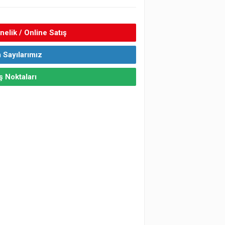
elik / Online Satış
 Sayılarımız
ş Noktaları