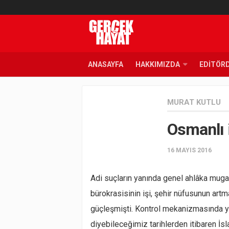
ANASAYFA
HAKKIMIZDA
EDITÖR
MURAT KUTLU
Osmanlı 
16 MAYIS 2016
Adi suçların yanında genel ahlâka muga
bürokrasisinin işi, şehir nüfusunun artm
güçleşmişti. Kontrol mekanizmasında y
diyebileceğimiz tarihlerden itibaren İs