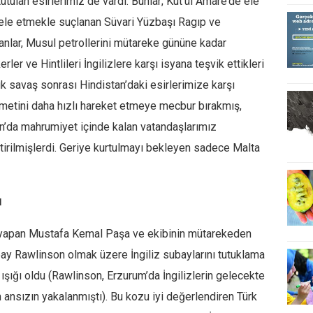
tutulan esirlerimiz de vardı. Bunlar; Kut’ül Amare’de ele
mele etmekle suçlanan Süvari Yüzbaşı Ragıp ve
anlar, Musul petrollerini mütareke gününe kadar
er ve Hintlileri İngilizlere karşı isyana teşvik ettikleri
 savaş sonrası Hindistan’daki esirlerimize karşı
etini daha hızlı hareket etmeye mecbur bırakmış,
tan’da mahrumiyet içinde kalan vatandaşlarımız
tirilmişlerdi. Geriye kurtulmayı bekleyen sadece Malta
ı
ık yapan Mustafa Kemal Paşa ve ekibinin mütarekeden
bay Rawlinson olmak üzere İngiliz subaylarını tutuklama
 ışığı oldu (Rawlinson, Erzurum’da İngilizlerin gelecekte
n ansızın yakalanmıştı). Bu kozu iyi değerlendiren Türk