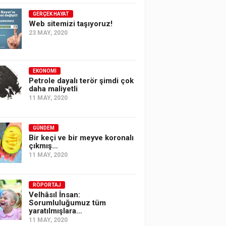
GERÇEK HAYAT
Web sitemizi taşıyoruz!
23 MAY, 2020
EKONOMI
Petrole dayalı terör şimdi çok
daha maliyetli
11 MAY, 2020
GÜNDEM
Bir keçi ve bir meyve koronalı
çıkmış…
11 MAY, 2020
RÖPORTAJ
Velhâsıl İnsan:
Sorumluluğumuz tüm
yaratılmışlara…
11 MAY, 2020