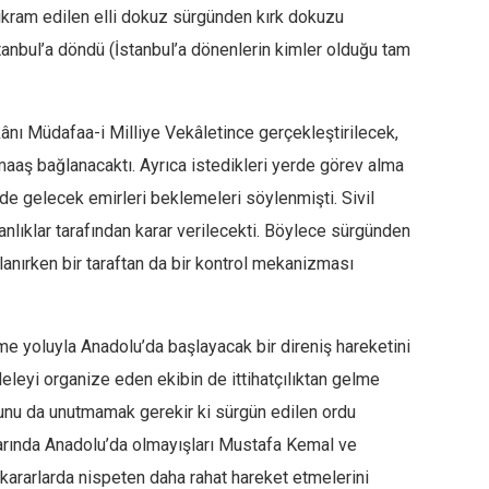
 ikram edilen elli dokuz sürgünden kırk dokuzu
stanbul’a döndü (İstanbul’a dönenlerin kimler olduğu tam
kânı Müdafaa-i Milliye Vekâletince gerçekleştirilecek,
maaş bağlanacaktı. Ayrıca istedikleri yerde görev alma
rde gelecek emirleri beklemeleri söylenmişti. Sivil
anlıklar tarafından karar verilecekti. Böylece sürgünden
lanırken bir taraftan da bir kontrol mekanizması
etme yoluyla Anadolu’da başlayacak bir direniş hareketini
leyi organize eden ekibin de ittihatçılıktan gelme
unu da unutmamak gerekir ki sürgün edilen ordu
llarında Anadolu’da olmayışları Mustafa Kemal ve
i kararlarda nispeten daha rahat hareket etmelerini