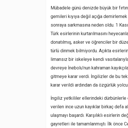
Mübadele günü denizde büyük bir fırtına
gemileri kıyıya değil açığa demirlemek z
sonraya sarkmasına neden oldu. 1 Kası
Türk esirlerinin kurtarılmasını heyecanl
donatılmış, asker ve öğrenciler bir düze
türlü dinmek bilmiyordu. Açıkta esirlerim
limansız bir iskeleye kendi vasıtalarıy
devreye İnebolu’nun kahraman kayıkçılar
gitmeye karar verdi. İngilizler de bu te
karar verildi ardından da özgürlük yolcu
İngiliz yetkililer ellerindeki dürbünler
verilen ince uzun kayıklar birkaç defa 
ulaşmayı başardı. Karşılıklı esirlerin d
gayretleri ile tamamlanmıştı. İlk önce