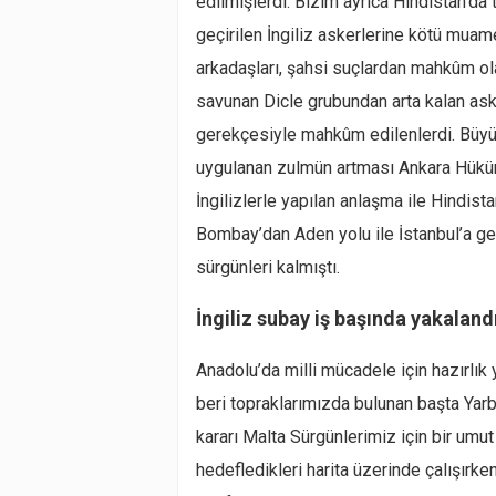
edilmişlerdi. Bizim ayrıca Hindistan’da 
geçirilen İngiliz askerlerine kötü mua
arkadaşları, şahsi suçlardan mahkûm ol
savunan Dicle grubundan arta kalan askerl
gerekçesiyle mahkûm edilenlerdi. Büyük
uygulanan zulmün artması Ankara Hüküm
İngilizlerle yapılan anlaşma ile Hindis
Bombay’dan Aden yolu ile İstanbul’a ge
sürgünleri kalmıştı.
İngiliz subay iş başında yakaland
Anadolu’da milli mücadele için hazırl
beri topraklarımızda bulunan başta Yar
kararı Malta Sürgünlerimiz için bir umut
hedefledikleri harita üzerinde çalışırke