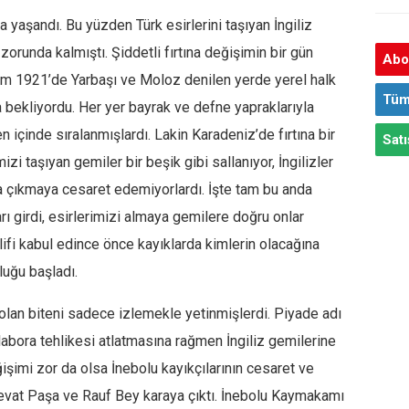
 yaşandı. Bu yüzden Türk esirlerini taşıyan İngiliz
orunda kalmıştı. Şiddetli fırtına değişimin bir gün
Abon
m 1921’de Yarbaşı ve Moloz denilen yerde yerel halk
Tüm
a bekliyordu. Her yer bayrak ve defne yapraklarıyla
n içinde sıralanmışlardı. Lakin Karadeniz’de fırtına bir
Satı
izi taşıyan gemiler bir beşik gibi sallanıyor, İngilizler
la çıkmaya cesaret edemiyorlardı. İşte tam bu anda
ı girdi, esirlerimizi almaya gemilere doğru onlar
klifi kabul edince önce kayıklarda kimlerin olacağına
luğu başladı.
le olan biteni sadece izlemekle yetinmişlerdi. Piyade adı
alabora tehlikesi atlatmasına rağmen İngiliz gemilerine
eğişimi zor da olsa İnebolu kayıkçılarının cesaret ve
 Cevat Paşa ve Rauf Bey karaya çıktı. İnebolu Kaymakamı