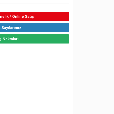
elik / Online Satış
 Sayılarımız
ş Noktaları