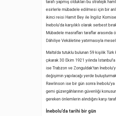
tarafı yapmış oldukları bu stratejik ham
esirlerle mübadele edilmesi için bir an
ikinci reisi Hamit Bey ile İngiliz Komis
İnebolu’da karşılıklı olarak serbest bır
Mübadele masrafları taraflar arasında ö
Dâhiliye Vekâletine yatırmasıyla mesele
Malta’da tutuklu bulunan 59 kişilik Tür
çıkarak 30 Ekim 1921 yılında İstanbul’a 
ise Trabzon ve Zonguldak’tan İnebolu’ya 
değişimin yapılacağı yerde buluşturmaktı
Rawlinson ise bir gün sonra İnebolu’ya ge
gemi güzergâhlarının güvenliği konusun
gereken önlemlerin alındığını karşı taraf
İnebolu’da tarihi bir gün