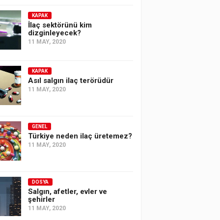
KAPAK
İlaç sektörünü kim
dizginleyecek?
11 MAY, 2020
KAPAK
Asıl salgın ilaç terörüdür
11 MAY, 2020
GENEL
Türkiye neden ilaç üretemez?
11 MAY, 2020
DOSYA
Salgın, afetler, evler ve
şehirler
11 MAY, 2020