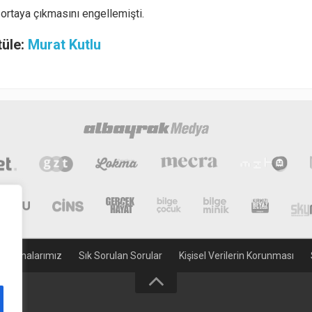
 ortaya çıkmasını engellemişti.
tüle:
Murat Kutlu
gulamalarımız
Sık Sorulan Sorular
Kişisel Verilerin Korunması