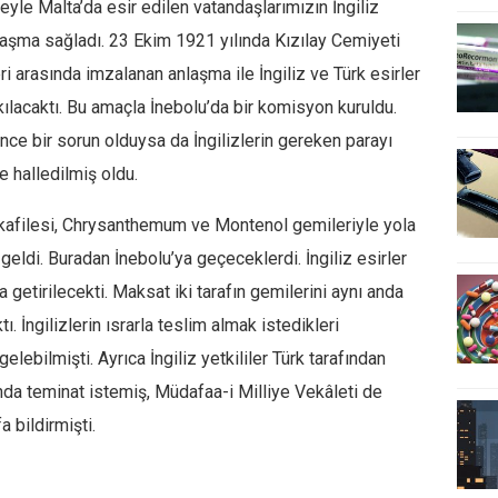
leyle Malta’da esir edilen vatandaşlarımızın İngiliz
laşma sağladı. 23 Ekim 1921 yılında Kızılay Cemiyeti
eri arasında imzalanan anlaşma ile İngiliz ve Türk esirler
akılacaktı. Bu amaçla İnebolu’da bir komisyon kuruldu.
nce bir sorun olduysa da İngilizlerin gereken parayı
 halledilmiş oldu.
k kafilesi, Chrysanthemum ve Montenol gemileriyle yola
geldi. Buradan İnebolu’ya geçeceklerdi. İngiliz esirler
getirilecekti. Maksat iki tarafın gemilerini aynı anda
. İngilizlerin ısrarla teslim almak istedikleri
lebilmişti. Ayrıca İngiliz yetkililer Türk tarafından
da teminat istemiş, Müdafaa-i Milliye Vekâleti de
a bildirmişti.