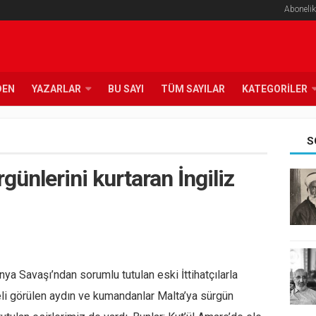
Abonelik
DEN
YAZARLAR
BU SAYI
TÜM SAYILAR
KATEGORILER
S
günlerini kurtaran İngiliz
a Savaşı’ndan sorumlu tutulan eski İttihatçılarla
keli görülen aydın ve kumandanlar Malta’ya sürgün