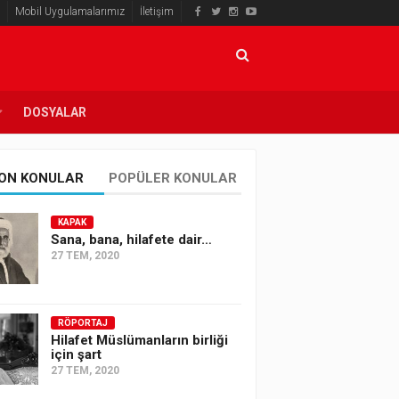
Mobil Uygulamalarımız
İletişim
DOSYALAR
ON KONULAR
POPÜLER KONULAR
KAPAK
Sana, bana, hilafete dair…
27 TEM, 2020
RÖPORTAJ
Hilafet Müslümanların birliği
için şart
27 TEM, 2020