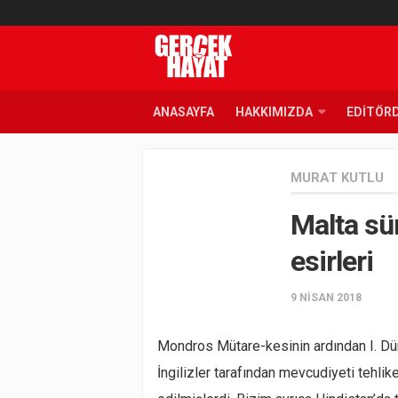
ANASAYFA
HAKKIMIZDA
EDITÖR
MURAT KUTLU
Malta sür
esirleri
9 NISAN 2018
Mondros Mütare-kesinin ardından I. Düny
İngilizler tarafından mevcudiyeti tehli