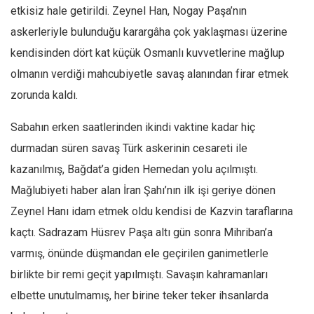
etkisiz hale getirildi. Zeynel Han, Nogay Paşa’nın
askerleriyle bulunduğu karargâha çok yaklaşması üzerine
kendisinden dört kat küçük Osmanlı kuvvetlerine mağlup
olmanın verdiği mahcubiyetle savaş alanından firar etmek
zorunda kaldı.
Sabahın erken saatlerinden ikindi vaktine kadar hiç
durmadan süren savaş Türk askerinin cesareti ile
kazanılmış, Bağdat’a giden Hemedan yolu açılmıştı.
Mağlubiyeti haber alan İran Şahı’nın ilk işi geriye dönen
Zeynel Hanı idam etmek oldu kendisi de Kazvin taraflarına
kaçtı. Sadrazam Hüsrev Paşa altı gün sonra Mihriban’a
varmış, önünde düşmandan ele geçirilen ganimetlerle
birlikte bir remi geçit yapılmıştı. Savaşın kahramanları
elbette unutulmamış, her birine teker teker ihsanlarda