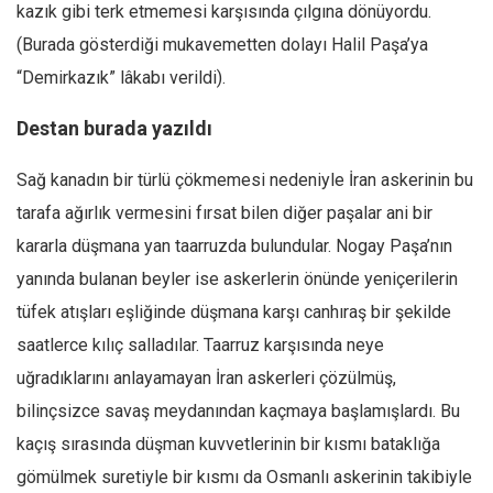
kazık gibi terk etmemesi karşısında çılgına dönüyordu.
(Burada gösterdiği mukavemetten dolayı Halil Paşa’ya
“Demirkazık” lâkabı verildi).
Destan burada yazıldı
Sağ kanadın bir türlü çökmemesi nedeniyle İran askerinin bu
tarafa ağırlık vermesini fırsat bilen diğer paşalar ani bir
kararla düşmana yan taarruzda bulundular. Nogay Paşa’nın
yanında bulanan beyler ise askerlerin önünde yeniçerilerin
tüfek atışları eşliğinde düşmana karşı canhıraş bir şekilde
saatlerce kılıç salladılar. Taarruz karşısında neye
uğradıklarını anlayamayan İran askerleri çözülmüş,
bilinçsizce savaş meydanından kaçmaya başlamışlardı. Bu
kaçış sırasında düşman kuvvetlerinin bir kısmı bataklığa
gömülmek suretiyle bir kısmı da Osmanlı askerinin takibiyle