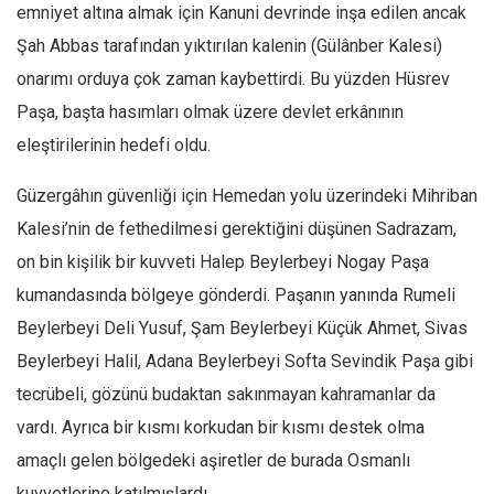
Facebook
emniyet altına almak için Kanuni devrinde inşa edilen ancak
Şah Abbas tarafından yıktırılan kalenin (Gülânber Kalesi)
Instagram
onarımı orduya çok zaman kaybettirdi. Bu yüzden Hüsrev
YouTube
Paşa, başta hasımları olmak üzere devlet erkânının
Editörden
eleştirilerinin hedefi oldu.
Yazarlar
Güzergâhın güvenliği için Hemedan yolu üzerindeki Mihriban
Kemal Özer
Kalesi’nin de fethedilmesi gerektiğini düşünen Sadrazam,
Mahmut Toptaş
on bin kişilik bir kuvveti Halep Beylerbeyi Nogay Paşa
Yvonne Ridley
kumandasında bölgeye gönderdi. Paşanın yanında Rumeli
Barış Tarımcıoğlu
Beylerbeyi Deli Yusuf, Şam Beylerbeyi Küçük Ahmet, Sivas
Ömer Kayani
Beylerbeyi Halil, Adana Beylerbeyi Softa Sevindik Paşa gibi
Yusuf Armağan
tecrübeli, gözünü budaktan sakınmayan kahramanlar da
Hasanali Yıldırım
vardı. Ayrıca bir kısmı korkudan bir kısmı destek olma
Leyla Şerif Emin
amaçlı gelen bölgedeki aşiretler de burada Osmanlı
kuvvetlerine katılmışlardı.
Selçuk Türkyılmaz