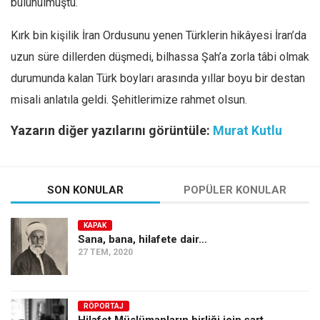
bulunulmuştu.
Kırk bin kişilik İran Ordusunu yenen Türklerin hikâyesi İran’da
uzun süre dillerden düşmedi, bilhassa Şah’a zorla tâbi olmak
durumunda kalan Türk boyları arasında yıllar boyu bir destan
misali anlatıla geldi. Şehitlerimize rahmet olsun.
Yazarın diğer yazılarını görüntüle:
Murat Kutlu
SON KONULAR
POPÜLER KONULAR
KAPAK
Sana, bana, hilafete dair…
27 TEM, 2020
RÖPORTAJ