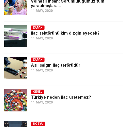
Velhâsıl İnsan: Sorumluluğumuz tüm
yaratılmışlara…
11 MAY, 2020
KAPAK
İlaç sektörünü kim dizginleyecek?
11 MAY, 2020
KAPAK
Asıl salgın ilaç terörüdür
11 MAY, 2020
GENEL
Türkiye neden ilaç üretemez?
11 MAY, 2020
DOSYA