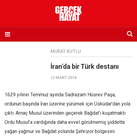
Anasayfa
MURAT KUTLU
Hakkımızda
İran’da bir Türk destanı
Künye
12 MART 2018
İletişim
Abone olmak istiyorum
1629 yılının Temmuz ayında Sadrazam Hüsrev Paşa,
Satış noktası listesi
ordunun başında İran üzerine yürümek için Üsküdar’dan yola
Eksik sayıların temini
çıktı. Amaç Musul üzerinden geçerek Bağdat’ı kuşatmaktı.
Sosyal Medya
Ordu Musul’a vardığında daha evvel görülmemiş şiddette
Twitter
yağan yağmur ve Bağdat yolunda Şehrizor bölgesini