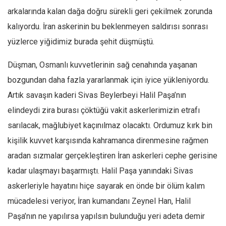
Amerika
arkalarında kalan dağa doğru sürekli geri çekilmek zorunda
Avustralya
kalıyordu. İran askerinin bu beklenmeyen saldırısı sonrası
Tarih
yüzlerce yiğidimiz burada şehit düşmüştü.
Düşünce
Düşman, Osmanlı kuvvetlerinin sağ cenahında yaşanan
Dosyalar
bozgundan daha fazla yararlanmak için iyice yükleniyordu.
Artık savaşın kaderi Sivas Beylerbeyi Halil Paşa’nın
elindeydi zira burası çöktüğü vakit askerlerimizin etrafı
sarılacak, mağlubiyet kaçınılmaz olacaktı. Ordumuz kırk bin
kişilik kuvvet karşısında kahramanca direnmesine rağmen
aradan sızmalar gerçekleştiren İran askerleri cephe gerisine
kadar ulaşmayı başarmıştı. Halil Paşa yanındaki Sivas
askerleriyle hayatını hiçe sayarak en önde bir ölüm kalım
mücadelesi veriyor, İran kumandanı Zeynel Han, Halil
Paşa’nın ne yapılırsa yapılsın bulunduğu yeri adeta demir