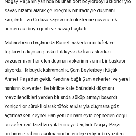
Nogay Paşa’nın yanında bulunan dört beylerbeyi askerleriyle
Ekonomi
savaş nizamı alarak çelikleşmiş bir iradeyle düşmanı
Spor
karşıladı. İran Ordusu sayıca üstünlüklerine güvenerek
Manzara
hemen saldırıya geçti ve savaş başladı.
Sağlık
Muharebenin başlarında Rumeli askerlerinin tüfek ve
Gıda-Beslenme
toplarıyla düşman püskürtüldüyse de İran askerleri
Hayat
vazgeçmiyor her ölen düşman askerinin yerini bir başkası
Türkiye
alıyordu. İlk büyük kahramanlık, Şam Beylerbeyi Küçük
Siyaset
Ahmet Paşa’dan geldi. Kendine bağlı Şam askerleri ve yerel
Dünya
hanların kuvvetleri ile birlikte kale önündeki düşmanı
mevzilendikleri yerden bir anda söküp atmayı başardı.
Avrupa
Yeniçeriler sürekli olarak tüfek atışlarıyla düşmana göz
Asya
açtırmazken Zeynel Han yeni bir hamleyle cepheden değil
Afrika
bu sefer sağ taraftan yüklenmeye başladı. Nogay Paşa,
İslam Dünyası
ordunun etrafının sarılmasından endişe ediyor bu yüzden