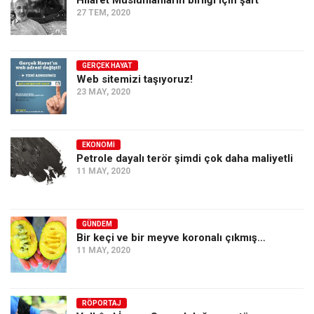
Hilafet Müslümanların birliği için şart
27 TEM, 2020
GERÇEK HAYAT
Web sitemizi taşıyoruz!
23 MAY, 2020
EKONOMI
Petrole dayalı terör şimdi çok daha maliyetli
11 MAY, 2020
GÜNDEM
Bir keçi ve bir meyve koronalı çıkmış…
11 MAY, 2020
RÖPORTAJ