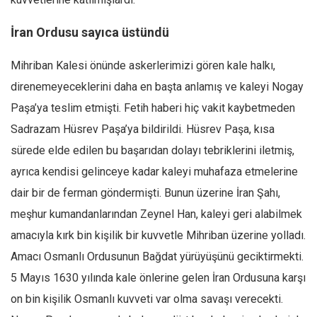
Mehmet Ali Tekin
İran Ordusu sayıca üstündü
Abir E. Nahas
Mihriban Kalesi önünde askerlerimizi gören kale halkı,
Amina S. Jenenkovic
direnemeyeceklerini daha en başta anlamış ve kaleyi Nogay
Bağdagül Öz
Paşa’ya teslim etmişti. Fetih haberi hiç vakit kaybetmeden
Esra Elönü
Sadrazam Hüsrev Paşa’ya bildirildi. Hüsrev Paşa, kısa
» Yazar arşivi
sürede elde edilen bu başarıdan dolayı tebriklerini iletmiş,
Bu Sayı
ayrıca kendisi gelinceye kadar kaleyi muhafaza etmelerine
Tüm Sayılar
dair bir de ferman göndermişti. Bunun üzerine İran Şahı,
meşhur kumandanlarından Zeynel Han, kaleyi geri alabilmek
Kategoriler
amacıyla kırk bin kişilik bir kuvvetle Mihriban üzerine yolladı.
Kültür Sanat
Amacı Osmanlı Ordusunun Bağdat yürüyüşünü geciktirmekti.
Kitap
5 Mayıs 1630 yılında kale önlerine gelen İran Ordusuna karşı
Karisi kitap sualleri
on bin kişilik Osmanlı kuvveti var olma savaşı verecekti.
7 soruda bu hafta