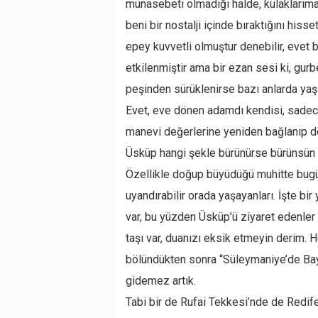
münasebeti olmadığı halde, kulaklarıma
beni bir nostalji içinde bıraktığını hiss
epey kuvvetli olmuştur denebilir, evet b
etkilenmiştir ama bir ezan sesi ki, gur
peşinden sürüklenirse bazı anlarda yaş
Evet, eve dönen adamdı kendisi, sadece
manevi değerlerine yeniden bağlanıp dö
Üsküp hangi şekle bürünürse bürünsün on
Özellikle doğup büyüdüğü muhitte bugü
uyandırabilir orada yaşayanları. İşte bi
var, bu yüzden Üsküp’ü ziyaret edenler
taşı var, duanızı eksik etmeyin derim. 
bölündükten sonra “Süleymaniye’de Bayr
gidemez artık.
Tabi bir de Rufai Tekkesi’nde de Redif