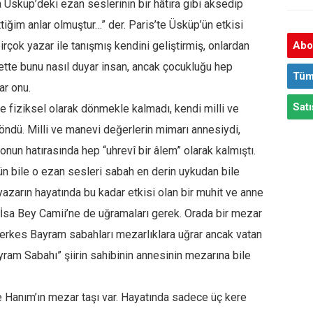
 Üsküp’deki ezan seslerinin bir hâtıra gibi aksedip
ettiğim anlar olmuştur…” der. Paris’te Üsküp’ün etkisi
irçok yazar ile tanışmış kendini geliştirmiş, onlardan
Abon
bette bunu nasıl duyar insan, ancak çocukluğu hep
Tüm
ar onu.
Satı
 fiziksel olarak dönmekle kalmadı, kendi milli ve
ndü. Milli ve manevi değerlerin mimarı annesiydi,
un hatırasında hep “uhrevî bir âlem” olarak kalmıştı.
n bile o ezan sesleri sabah en derin uykudan bile
r yazarın hayatında bu kadar etkisi olan bir muhit ve anne
 İsa Bey Camii’ne de uğramaları gerek. Orada bir mezar
Herkes Bayram sabahları mezarlıklara uğrar ancak vatan
am Sabahı” şiirin sahibinin annesinin mezarına bile
e Hanım’ın mezar taşı var. Hayatında sadece üç kere