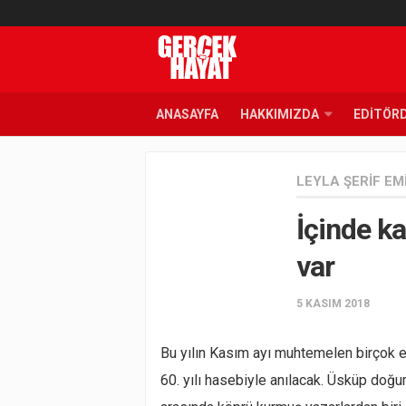
ANASAYFA
HAKKIMIZDA
EDITÖR
LEYLA ŞERIF EM
İçinde ka
var
5 KASIM 2018
Bu yılın Kasım ayı muhtemelen birçok 
60. yılı hasebiyle anılacak. Üsküp doğum