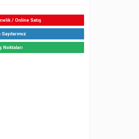
elik / Online Satış
 Sayılarımız
ş Noktaları