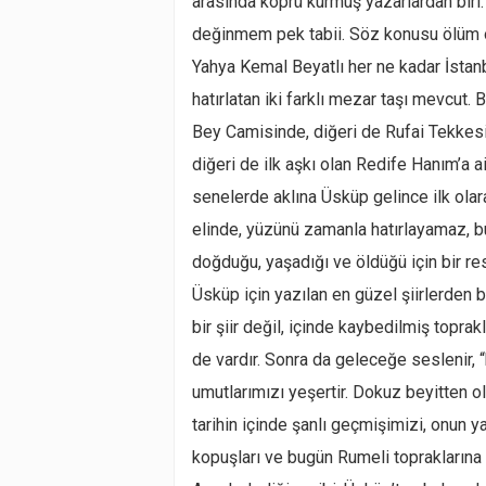
arasında köprü kurmuş yazarlardan bir
değinmem pek tabii. Söz konusu ölüm olu
Yahya Kemal Beyatlı her ne kadar İstan
hatırlatan iki farklı mezar taşı mevcut. 
Bey Camisinde, diğeri de Rufai Tekkesi’
diğeri de ilk aşkı olan Redife Hanım’a a
senelerde aklına Üsküp gelince ilk olara
elinde, yüzünü zamanla hatırlayamaz, b
doğduğu, yaşadığı ve öldüğü için bir r
Üsküp için yazılan en güzel şiirlerden bi
bir şiir değil, içinde kaybedilmiş toprakl
de vardır. Sonra da geleceğe seslenir,
umutlarımızı yeşertir. Dokuz beyitten olu
tarihin içinde şanlı geçmişimizi, onun 
kopuşları ve bugün Rumeli topraklarına