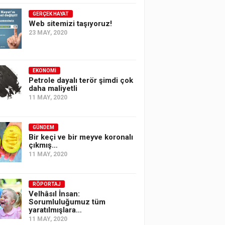
GERÇEK HAYAT
Web sitemizi taşıyoruz!
23 MAY, 2020
EKONOMI
Petrole dayalı terör şimdi çok
daha maliyetli
11 MAY, 2020
GÜNDEM
Bir keçi ve bir meyve koronalı
çıkmış…
11 MAY, 2020
RÖPORTAJ
Velhâsıl İnsan:
Sorumluluğumuz tüm
yaratılmışlara…
11 MAY, 2020