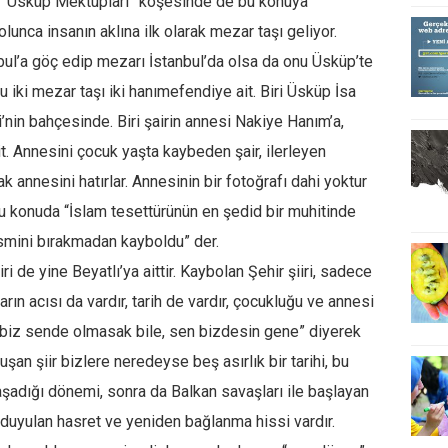
i. “Üsküp Mektupları” köşesinde de bu konuya
nca insanın aklına ilk olarak mezar taşı geliyor.
bul’a göç edip mezarı İstanbul’da olsa da onu Üsküp’te
Bu iki mezar taşı iki hanımefendiye ait. Biri Üsküp İsa
nin bahçesinde. Biri şairin annesi Nakiye Hanım’a,
it. Annesini çocuk yaşta kaybeden şair, ilerleyen
k annesini hatırlar. Annesinin bir fotoğrafı dahi yoktur
u konuda “İslam tesettürünün en şedid bir muhitinde
esmini bırakmadan kayboldu” der.
ri de yine Beyatlı’ya aittir. Kaybolan Şehir şiiri, sadece
arın acısı da vardır, tarih de vardır, çocukluğu ve annesi
 “biz sende olmasak bile, sen bizdesin gene” diyerek
şan şiir bizlere neredeyse beş asırlık bir tarihi, bu
yaşadığı dönemi, sonra da Balkan savaşları ile başlayan
 duyulan hasret ve yeniden bağlanma hissi vardır.