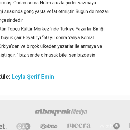
örmüş. Ondan sonra Neb-i aruzla şiirler yazmaya
i sırasında genç yaşta vefat etmiştir. Bugün de mezarı
hçesindedir.
ttin Topçu Kültür Merkezi’nde Türkiye Yazarlar Birliği
 büyük şair Beyatlı’yı “60 yıl sonra Yahya Kemal
rkiye’den ve birçok ülkeden yazarlar ile anmaya ve
şti şair, “ biz sende olmasak bile, sen bizdesin
tüle:
Leyla Şerif Emin