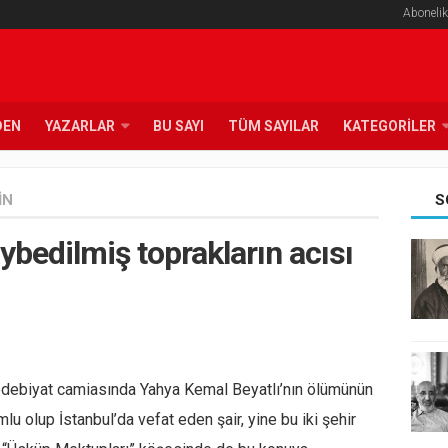
Abonelik
DEN
YAZARLAR
BU SAYI
TÜM SAYILAR
KATEGORILER
IN
S
ybedilmiş toprakların acısı
edebiyat camiasında Yahya Kemal Beyatlı’nın ölümünün
lu olup İstanbul’da vefat eden şair, yine bu iki şehir