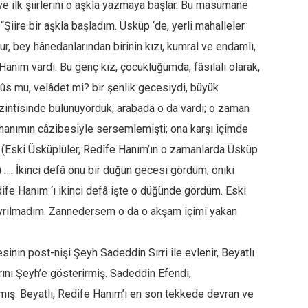
e ilk şiirlerini o aşkla yazmaya başlar. Bu masumane
“Şiire bir aşkla başladım. Üsküp ‘de, yerli mahalleler
rur, bey hânedanlarından birinin kızı, kumral ve endamlı,
Hanım vardı. Bu genç kız, çocukluğumda, fâsılalı olarak,
cülûs mu, velâdet mi? bir şenlik gecesiydi, büyük
zintisinde bulunuyorduk; arabada o da vardı; o zaman
hanımın câzibesiyle sersemlemişti; ona karşı içimde
. (Eski Üsküplüler, Redîfe Hanım’ın o zamanlarda Üsküp
) …. İkinci defâ onu bir düğün gecesi gördüm; oniki
fe Hanım ‘ı ikinci defâ işte o düğünde gördüm. Eski
 ayrılmadım. Zannedersem o da o akşam içimi yakan
nin post-nişi Şeyh Sadeddin Sırri ile evlenir, Beyatlı
larını Şeyh’e gösterirmiş. Sadeddin Efendi,
atmış. Beyatlı, Redife Hanım’ı en son tekkede devran ve