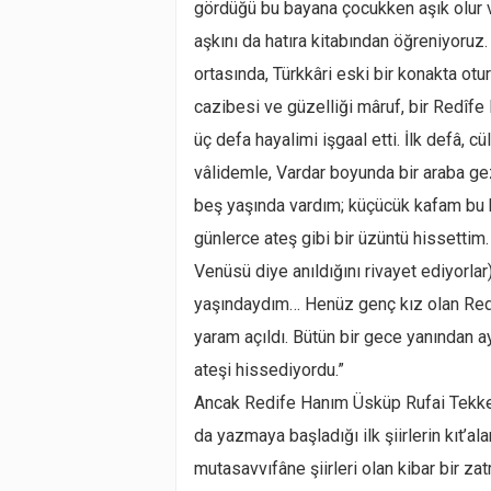
gördüğü bu bayana çocukken aşık olur v
aşkını da hatıra kitabından öğreniyoruz. 
ortasında, Türkkâri eski bir konakta otu
cazibesi ve güzelliği mâruf, bir Redîfe 
üç defa hayalimi işgaal etti. İlk defâ, 
vâlidemle, Vardar boyunda bir araba ge
beş yaşında vardım; küçücük kafam bu 
günlerce ateş gibi bir üzüntü hissettim
Venüsü diye anıldığını rivayet ediyorlar
yaşındaydım… Henüz genç kız olan Redi
yaram açıldı. Bütün bir gece yanından
ateşi hissediyordu.”
Ancak Redife Hanım Üsküp Rufai Tekkesi
da yazmaya başladığı ilk şiirlerin kıt’a
mutasavvıfâne şiirleri olan kibar bir z