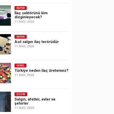
KAPAK
İlaç sektörünü kim
dizginleyecek?
11 MAY, 2020
KAPAK
Asıl salgın ilaç terörüdür
11 MAY, 2020
GENEL
Türkiye neden ilaç üretemez?
11 MAY, 2020
DOSYA
Salgın, afetler, evler ve
şehirler
11 MAY, 2020