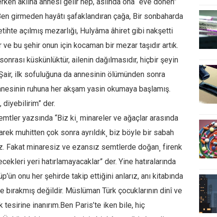
ken aklına annesi gelir hep, aslında ona “eve dönen”
Ben girmeden hayâtı şafaklandıran çağa, Bir sonbaharda
tihte açılmış mezarlığı, Hulyâma âhiret gibi nakşetti
 ve bu şehir onun için kocaman bir mezar taşıdır artık.
sonrası küskünlüktür, ailenin dağılmasıdır, hiçbir şeyin
 Şair, ilk sofuluğuna da annesinin ölümünden sonra
annesinin ruhuna her akşam yasin okumaya başlamış.
diyebilirim” der.
Semtler yazsında “Biz ki¸ minareler ve ağaçlar arasında
rek muhitten çok sonra ayrıldık¸ biz böyle bir sabah
iz. Fakat minaresiz ve ezansız semtlerde doğan¸ firenk
cekleri yeri hatırlamayacaklar” der. Yine hatıralarında
n onu her şehirde takip ettiğini anlarız, anı kitabında
e bırakmış değildir. Müslüman Türk çocuklarının dinî ve
 tesirine inanırım.Ben Paris’te iken bile, hiç