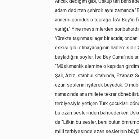
Ancak dediğim gibi, Üsküp’ten bahseder
adam dedirten şehirdir aynı zamanda.”
annemi gömdük o toprağa. İs’a Bey’in fe
varlığı.” Yine mevsimlerden sonbahardır
Yürekte taşınması ağır bir acıdır, ondan 
eskisi gibi olmayacağının habercisidir.
başladığını söyler, İsa Bey Camii’nde 
“Müslümanlık alemine o kapıdan girdim, 
Şair, Aziz İstanbul kitabında, Ezansız 
ezan seslerini işiterek büyüdük. O müba
namazında ana millete tekrar dönebilir
terbiyesiyle yetişen Türk çocukları döne
bu ezan seslerinden bahsederken Üsküp’ü
da “Lâkin bu sesler, beni bütün ömrümc
millî terbiyesinde ezan seslerinin büyük