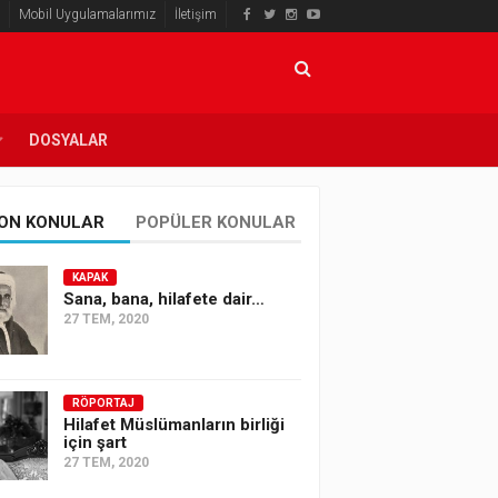
Mobil Uygulamalarımız
İletişim
DOSYALAR
ON KONULAR
POPÜLER KONULAR
KAPAK
Sana, bana, hilafete dair…
27 TEM, 2020
RÖPORTAJ
Hilafet Müslümanların birliği
için şart
27 TEM, 2020