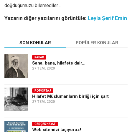
doğduğumuzu bilemediler…
Yazarın diğer yazılarını görüntüle:
Leyla Şerif Emin
SON KONULAR
POPÜLER KONULAR
KAPAK
Sana, bana, hilafete dair…
27 TEM, 2020
RÖPORTAJ
Hilafet Müslümanların birliği için şart
27 TEM, 2020
GERÇEK HAYAT
Web sitemizi taşıyoruz!