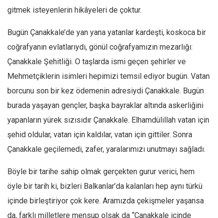
gitmek isteyenlerin hikâyeleri de çoktur.
Ekonomi
Spor
Bugün Çanakkale’de yan yana yatanlar kardeşti, koskoca bir
Manzara
coğrafyanın evlatlarıydı,
gönül coğrafyamızın mezarlığı:
Sağlık
Çanakkale Şehitliği
. O taşlarda ismi geçen şehirler ve
Mehmetçiklerin isimleri hepimizi temsil ediyor bugün.
Vatan
Gıda-Beslenme
borcunu son bir kez ödemenin adresiydi Çanakkale
. Bugün
Hayat
burada yaşayan gençler, başka bayraklar altında askerliğini
Türkiye
yapanların yürek sızısıdır Çanakkale. Elhamdülillah vatan için
Siyaset
şehid oldular, vatan için kaldılar, vatan için gittiler. Sonra
Dünya
Çanakkale geçilemedi, zafer, yaralarımızı unutmayı sağladı.
Avrupa
Böyle bir tarihe sahip olmak gerçekten gurur verici, hem
Asya
öyle bir tarih ki, bizleri Balkanlar’da kalanları hep aynı türkü
Afrika
içinde birleştiriyor çok kere. Aramızda çekişmeler yaşansa
İslam Dünyası
da, farklı milletlere mensup olsak da “Çanakkale içinde