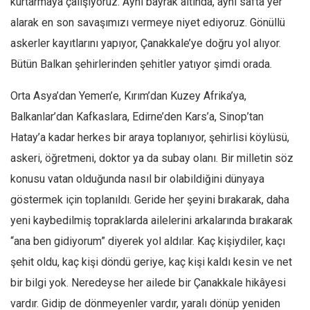
kurtarmaya çalışıyoruz. Aynı bayrak altında, aynı safta yer
alarak en son savaşımızı vermeye niyet ediyoruz. Gönüllü
Mehmet Ali Tekin
askerler kayıtlarını yapıyor, Çanakkale’ye doğru yol alıyor.
Abir E. Nahas
Bütün Balkan şehirlerinden şehitler yatıyor şimdi orada.
Amina S. Jenenkovic
Bağdagül Öz
Orta Asya’dan Yemen’e, Kırım’dan Kuzey Afrika’ya,
Esra Elönü
Balkanlar’dan Kafkaslara, Edirne’den Kars’a, Sinop’tan
» Yazar arşivi
Hatay’a kadar herkes bir araya toplanıyor, şehirlisi köylüsü,
askeri, öğretmeni, doktor ya da subay olanı. Bir milletin söz
Bu Sayı
konusu vatan olduğunda nasıl bir olabildiğini dünyaya
Tüm Sayılar
göstermek için toplanıldı. Geride her şeyini bırakarak, daha
Kategoriler
yeni kaybedilmiş topraklarda ailelerini arkalarında bırakarak
Kültür Sanat
“
ana ben gidiyorum”
diyerek yol aldılar. Kaç kişiydiler, kaçı
Kitap
şehit oldu, kaç kişi döndü geriye, kaç kişi kaldı kesin ve net
Karisi kitap sualleri
bir bilgi yok. Neredeyse her ailede bir Çanakkale hikâyesi
vardır. Gidip de dönmeyenler vardır, yaralı dönüp yeniden
7 soruda bu hafta