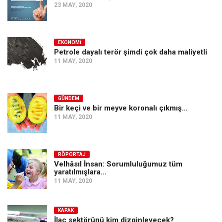
23 MAY, 2020
EKONOMI
Petrole dayalı terör şimdi çok daha maliyetli
11 MAY, 2020
GÜNDEM
Bir keçi ve bir meyve koronalı çıkmış…
11 MAY, 2020
RÖPORTAJ
Velhâsıl İnsan: Sorumluluğumuz tüm
yaratılmışlara…
11 MAY, 2020
KAPAK
İlaç sektörünü kim dizginleyecek?