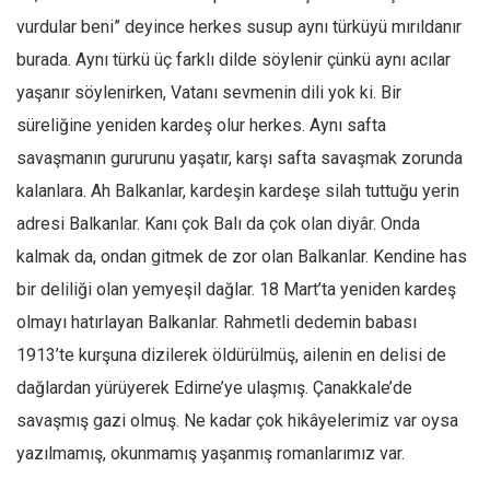
Amerika
vurdular beni” deyince herkes susup aynı türküyü mırıldanır
Avustralya
burada. Aynı türkü üç farklı dilde söylenir çünkü aynı acılar
Tarih
yaşanır söylenirken, Vatanı sevmenin dili yok ki. Bir
Düşünce
süreliğine yeniden kardeş olur herkes. Aynı safta
Dosyalar
savaşmanın gururunu yaşatır, karşı safta savaşmak zorunda
kalanlara. Ah Balkanlar, kardeşin kardeşe silah tuttuğu yerin
adresi Balkanlar. Kanı çok Balı da çok olan diyâr. Onda
kalmak da, ondan gitmek de zor olan Balkanlar. Kendine has
bir deliliği olan yemyeşil dağlar. 18 Mart’ta yeniden kardeş
olmayı hatırlayan Balkanlar. Rahmetli dedemin babası
1913’te kurşuna dizilerek öldürülmüş, ailenin en delisi de
dağlardan yürüyerek Edirne’ye ulaşmış. Çanakkale’de
savaşmış gazi olmuş. Ne kadar çok hikâyelerimiz var oysa
yazılmamış, okunmamış yaşanmış romanlarımız var.