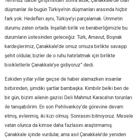
Temmuz darbe girişiminden sonra aldık,
Çanakkale’de olan
düşmanlar ile bugün Türkiye’nin düşmanları arasında hiçbir
fark yok. Hedefleri aynı, Türkiye’yi parçalamak. Ümmetin
durumu zaten ortada.
İnşallah birlik ve beraberliğimizle bu
durumların üstesinden geleceğiz. Türk, Arnavut, Boşnak
kardeşlerimiz, Çanakkale’de omuz omuza birlikte savaşıp
şehit oldular, bizler de o ruhu hatırlatmak için birlikte
bisikletlerle Çanakkale’ye gidiyoruz” dedi.
Eskiden yıllar yıllar geçse de haber alamazken insanlar
birbirinden, şimdiki şartlar bambaşka. Kimbilir belki ben de
bir gün, bizim ailenin gazisi Deli Mahmut Karaca’nın torunları
ile tanışabilirim. En son Pehlivanköy’de görevine devam
etmiş, evlenmiş, iki kızı olmuş. Sonrasını bilmiyoruz. Mesele
vatan olunca da kimse daha fazlasını araştırmamış.
Çanakkale içinde vurdular, ama asıl Çanakkale’de yeniden