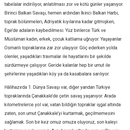
Facebook
tabelalar indiriliyor, anlatılması zor ve kötü günler yaşanıyor.
Instagram
Birinci Balkan Savaşı, hemen ardından İkinci Balkan Harbi,
toprak bölünmeleri, Adriyatik kıyılarına kadar gitmişken,
YouTube
Ege’de adaların kaybedilmesi. Yüz binlerce Türk ve
Editörden
Müslüman kadın, erkek, çocuk katliama uğruyor. Yaşayanlar
Yazarlar
Osmanlı topraklarına zar zor ulaşıyor. Göç ederken yolda
Kemal Özer
ölenler, yaşadıkları travmalar ile hayatlarını bir şekilde
Mahmut Toptaş
sürdürmeye çalışıyor. Geride kalanlar hep bir umut ile
Yvonne Ridley
şehirlerine yaşadıkları köy ya da kasabalara sarılıyor.
Barış Tarımcıoğlu
Hâlihazırda 1. Dünya Savaşı var, diğer yandan Türkiye
Ömer Kayani
topraklarında Çanakkale’de çetin savaş yaşanıyor. Arada
Yusuf Armağan
kilometrelerce yol var, vatan bildiğin topraklar işgal altında
Hasanali Yıldırım
zaten, son umut Çanakkale’yi kurtarmak, geçilmemesini
Leyla Şerif Emin
sağlamak. Son bir kez omuz omuza oluyoruz, son kaleyi
Selçuk Türkyılmaz