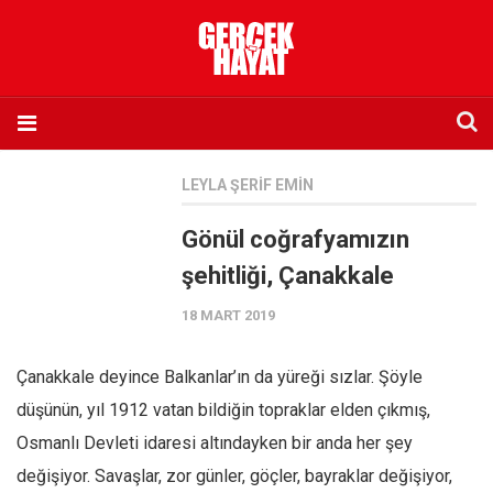
Anasayfa
LEYLA ŞERIF EMIN
Hakkımızda
Gönül coğrafyamızın
Künye
şehitliği, Çanakkale
İletişim
18 MART 2019
Abone olmak istiyorum
Satış noktası listesi
Çanakkale deyince Balkanlar’ın da yüreği sızlar. Şöyle
Eksik sayıların temini
düşünün, yıl 1912 vatan bildiğin topraklar elden çıkmış,
Sosyal Medya
Osmanlı Devleti idaresi altındayken bir anda her şey
Twitter
değişiyor. Savaşlar, zor günler, göçler, bayraklar değişiyor,