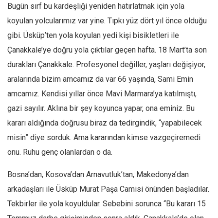
Bugün sırf bu kardeşliği yeniden hatırlatmak için yola
koyulan yolcularımız var yine. Tıpkı yüz dört yıl önce olduğu
gibi.
Üsküp’ten yola koyulan yedi kişi bisikletleri ile
Çanakkale’ye doğru yola çıktılar geçen hafta. 18 Mart’ta son
durakları Çanakkale. Profesyonel değiller, yaşları değişiyor,
aralarında bizim amcamız da var 66 yaşında, Sami Emin
amcamız. Kendisi yıllar önce Mavi Marmara’ya katılmıştı,
gazi sayılır. Aklına bir şey koyunca yapar, ona eminiz. Bu
kararı aldığında doğrusu biraz da tedirgindik, “yapabilecek
misin” diye sorduk. Ama kararından kimse vazgeçiremedi
onu. Ruhu genç olanlardan o da.
Bosna’dan, Kosova’dan Arnavutluk’tan, Makedonya’dan
arkadaşları ile Üsküp Murat Paşa Camisi önünden başladılar.
Tekbirler ile yola koyuldular. Sebebini sorunca “Bu kararı 15