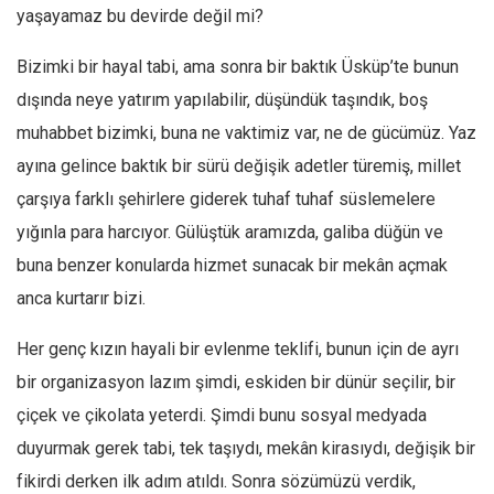
yaşayamaz bu devirde değil mi?
Ekonomi
Spor
Bizimki bir hayal tabi, ama sonra bir baktık Üsküp’te bunun
dışında neye yatırım yapılabilir, düşündük taşındık, boş
Manzara
muhabbet bizimki, buna ne vaktimiz var, ne de gücümüz. Yaz
Sağlık
ayına gelince baktık bir sürü değişik adetler türemiş, millet
Gıda-Beslenme
çarşıya farklı şehirlere giderek tuhaf tuhaf süslemelere
Hayat
yığınla para harcıyor. Gülüştük aramızda, galiba düğün ve
Türkiye
buna benzer konularda hizmet sunacak bir mekân açmak
Siyaset
anca kurtarır bizi.
Dünya
Her genç kızın hayali bir evlenme teklifi, bunun için de ayrı
Avrupa
bir organizasyon lazım şimdi, eskiden bir dünür seçilir, bir
Asya
çiçek ve çikolata yeterdi.
Şimdi bunu sosyal medyada
Afrika
duyurmak gerek tabi, tek taşıydı, mekân kirasıydı, değişik bir
İslam Dünyası
fikirdi derken ilk adım atıldı. Sonra sözümüzü verdik,