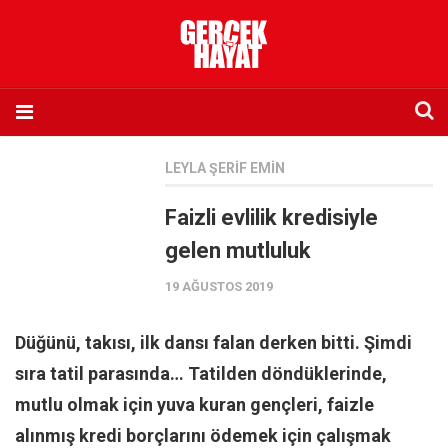
Anasayfa
LEYLA ŞERIF EMIN
Hakkımızda
Faizli evlilik kredisiyle
Künye
gelen mutluluk
İletişim
19 AĞUSTOS 2019
Abone olmak istiyorum
Satış noktası listesi
Düğünü, takısı, ilk dansı falan derken bitti. Şimdi
Eksik sayıların temini
sıra tatil parasında… Tatilden döndüklerinde,
Sosyal Medya
mutlu olmak için yuva kuran gençleri, faizle
Twitter
alınmış kredi borçlarını ödemek için çalışmak