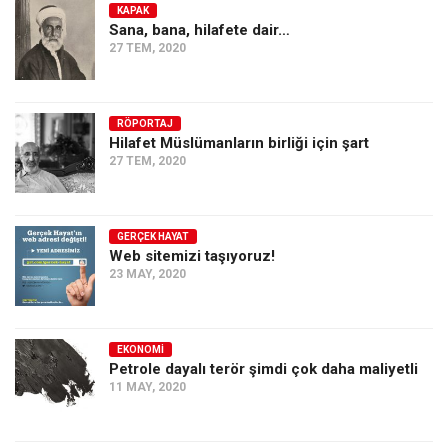
KAPAK
Sana, bana, hilafete dair…
27 TEM, 2020
RÖPORTAJ
Hilafet Müslümanların birliği için şart
27 TEM, 2020
GERÇEK HAYAT
Web sitemizi taşıyoruz!
23 MAY, 2020
EKONOMI
Petrole dayalı terör şimdi çok daha maliyetli
11 MAY, 2020