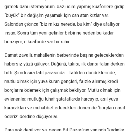
girmek dahi istemiyorum, bazı isim yapmış kuaförlere gidip
“büyük” bir değişim yaşamak için can atan kızlar var.
Salondan çıkınca “bizim kız nerede, bu kim” diye afallıyor
insan.
Sonra tüm yeni gelinler birbirine neden bu kadar
benziyor, o kuaförde var bir sihir.
Damat zavallı, mahallenin berberinde başına geleceklerden
habersiz yüzü gülüyor. Düğünü, takısı, ilk dansı falan derken
bitti. Şimdi sıra tatil parasında…
Tatilden döndüklerinde,
mutlu olmak için yuva kuran gençleri, faizle alınmış kredi
borçlarını ödemek için çalışmak bekliyor.
Mutlu olmak için
evlenenler, mutluğu tuhaf şatafatlarda harcayıp, asıl yuva
kuracakları ve muhabbet edecekleri dönemde ‘
borçları nasıl
öderiz
’ derdine düşüyorlar.
Para yok deniliyor ya, geçen Bit Pazarı’nın yanında “kadınlar