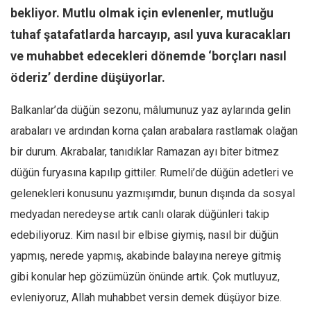
Facebook
bekliyor. Mutlu olmak için evlenenler, mutluğu
Instagram
tuhaf şatafatlarda harcayıp, asıl yuva kuracakları
YouTube
ve muhabbet edecekleri dönemde ‘borçları nasıl
öderiz’ derdine düşüyorlar.
Editörden
Yazarlar
Balkanlar’da düğün sezonu, mâlumunuz yaz aylarında gelin
Kemal Özer
arabaları ve ardından korna çalan arabalara rastlamak olağan
Mahmut Toptaş
bir durum. Akrabalar, tanıdıklar Ramazan ayı biter bitmez
düğün furyasına kapılıp gittiler. Rumeli’de düğün adetleri ve
Yvonne Ridley
gelenekleri konusunu yazmışımdır, bunun dışında da sosyal
Barış Tarımcıoğlu
medyadan neredeyse artık canlı olarak düğünleri takip
Ömer Kayani
edebiliyoruz. Kim nasıl bir elbise giymiş, nasıl bir düğün
Yusuf Armağan
yapmış, nerede yapmış, akabinde balayına nereye gitmiş
Hasanali Yıldırım
gibi konular hep gözümüzün önünde artık. Çok mutluyuz,
Leyla Şerif Emin
evleniyoruz, Allah muhabbet versin demek düşüyor bize.
Selçuk Türkyılmaz