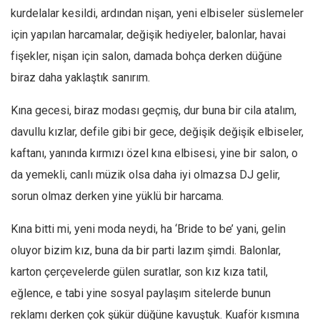
Amerika
kurdelalar kesildi, ardından nişan, yeni elbiseler süslemeler
Avustralya
için yapılan harcamalar, değişik hediyeler, balonlar, havai
Tarih
fişekler, nişan için salon, damada bohça derken düğüne
Düşünce
biraz daha yaklaştık sanırım.
Dosyalar
Kına gecesi, biraz modası geçmiş, dur buna bir cila atalım,
davullu kızlar, defile gibi bir gece, değişik değişik elbiseler,
kaftanı, yanında kırmızı özel kına elbisesi, yine bir salon, o
da yemekli, canlı müzik olsa daha iyi olmazsa DJ gelir,
sorun olmaz derken yine yüklü bir harcama.
Kına bitti mi, yeni moda neydi, ha ‘Bride to be’ yani, gelin
oluyor bizim kız, buna da bir parti lazım şimdi. Balonlar,
karton çerçevelerde gülen suratlar, son kız kıza tatil,
eğlence, e tabi yine sosyal paylaşım sitelerde bunun
reklamı derken çok şükür düğüne kavuştuk. Kuaför kısmına