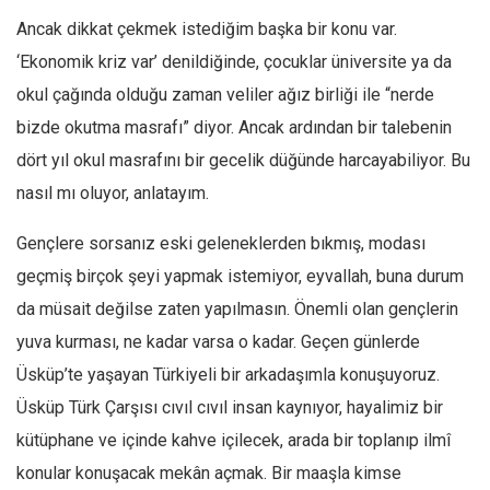
Ancak dikkat çekmek istediğim başka bir konu var.
Mehmet Ali Tekin
‘
Ekonomik kriz var’ denildiğinde, çocuklar üniversite ya da
Abir E. Nahas
okul çağında olduğu zaman veliler ağız birliği ile “nerde
Amina S. Jenenkovic
bizde okutma masrafı” diyor. Ancak ardından bir talebenin
Bağdagül Öz
dört yıl okul masrafını bir gecelik düğünde harcayabiliyor. Bu
Esra Elönü
nasıl mı oluyor, anlatayım.
» Yazar arşivi
Gençlere sorsanız eski geleneklerden bıkmış, modası
Bu Sayı
geçmiş birçok şeyi yapmak istemiyor, eyvallah, buna durum
Tüm Sayılar
da müsait değilse zaten yapılmasın.
Önemli olan gençlerin
Kategoriler
yuva kurması, ne kadar varsa o kadar. Geçen günlerde
Kültür Sanat
Üsküp’te yaşayan Türkiyeli bir arkadaşımla konuşuyoruz.
Üsküp Türk Çarşısı cıvıl cıvıl insan kaynıyor, hayalimiz bir
Kitap
kütüphane ve içinde kahve içilecek, arada bir toplanıp ilmî
Karisi kitap sualleri
konular konuşacak mekân açmak. Bir maaşla kimse
7 soruda bu hafta