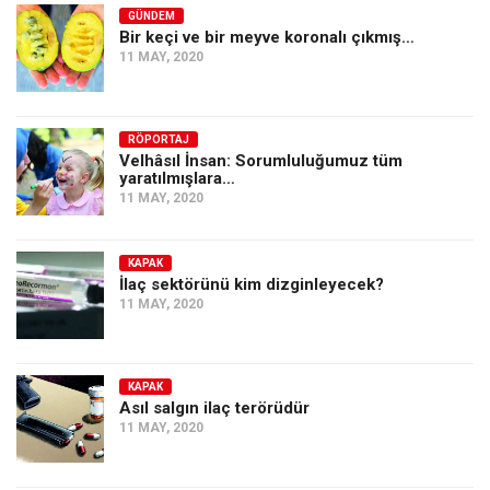
GÜNDEM
Bir keçi ve bir meyve koronalı çıkmış…
11 MAY, 2020
RÖPORTAJ
Velhâsıl İnsan: Sorumluluğumuz tüm
yaratılmışlara…
11 MAY, 2020
KAPAK
İlaç sektörünü kim dizginleyecek?
11 MAY, 2020
KAPAK
Asıl salgın ilaç terörüdür
11 MAY, 2020