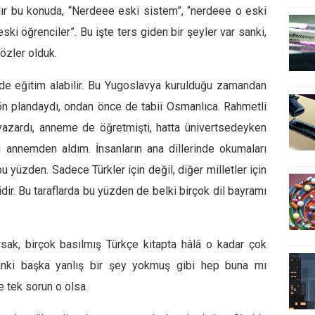
dır bu konuda, “Nerdeee eski sistem”, “nerdeee o eski
ki öğrenciler”. Bu işte ters giden bir şeyler var sanki,
özler olduk.
e eğitim alabilir. Bu Yugoslavya kurulduğu zamandan
ön plandaydı, ondan önce de tabii Osmanlıca. Rahmetli
zardı, anneme de öğretmişti, hatta ünivertsedeyken
annemden aldım. İnsanların ana dillerinde okumaları
yüzden. Sadece Türkler için değil, diğer milletler için
dir. Bu taraflarda bu yüzden de belki birçok dil bayramı
sak, birçok basılmış Türkçe kitapta hâlâ o kadar çok
 sanki başka yanlış bir şey yokmuş gibi hep buna mı
 tek sorun o olsa.