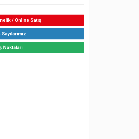
elik / Online Satış
 Sayılarımız
ş Noktaları