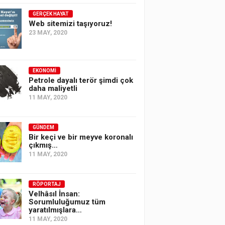
GERÇEK HAYAT
Web sitemizi taşıyoruz!
23 MAY, 2020
EKONOMI
Petrole dayalı terör şimdi çok
daha maliyetli
11 MAY, 2020
GÜNDEM
Bir keçi ve bir meyve koronalı
çıkmış…
11 MAY, 2020
RÖPORTAJ
Velhâsıl İnsan:
Sorumluluğumuz tüm
yaratılmışlara…
11 MAY, 2020