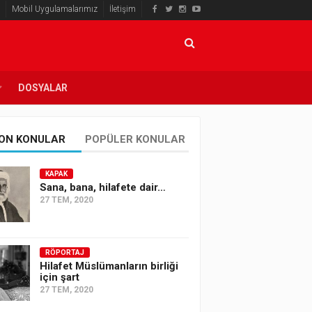
Mobil Uygulamalarımız
İletişim
DOSYALAR
ON KONULAR
POPÜLER KONULAR
KAPAK
Sana, bana, hilafete dair…
27 TEM, 2020
RÖPORTAJ
Hilafet Müslümanların birliği
için şart
27 TEM, 2020