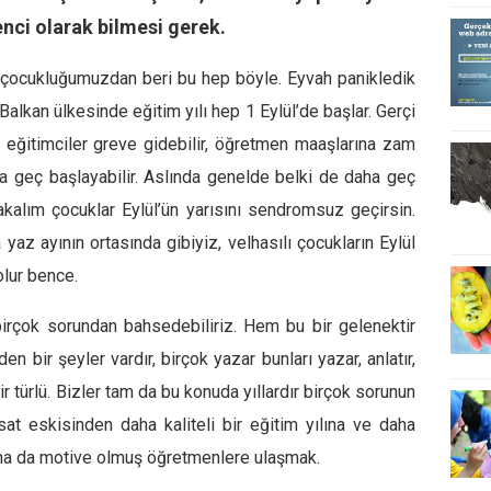
enci olarak bilmesi gerek.
çocukluğumuzdan beri bu hep böyle. Eyvah panikledik
lkan ülkesinde eğitim yılı hep 1 Eylül’de başlar. Gerçi
, eğitimciler greve gidebilir, öğretmen maaşlarına zam
ha geç başlayabilir. Aslında genelde belki de daha geç
rakalım çocuklar Eylül’ün yarısını sendromsuz geçirsin.
az ayının ortasında gibiyiz, velhasılı çocukların Eylül
olur bence.
birçok sorundan bahsedebiliriz. Hem bu bir gelenektir
n bir şeyler vardır, birçok yazar bunları yazar, anlatır,
ir türlü. Bizler tam da bu konuda yıllardır birçok sorunun
t eskisinden daha kaliteli bir eğitim yılına ve daha
 daha da motive olmuş öğretmenlere ulaşmak.