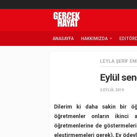
ANASAYFA
HAKKIMIZDA
EDITÖR
LEYLA ŞERIF EM
Eylül se
2 EYLÜL 2019
Dilerim ki daha sakin bir öğr
öğretmenler onların ikinci ai
öğretmenlerine de göstermeleri
eleştirmemeleri gerek). Ev ödevl