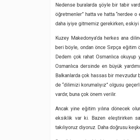
Nedense buralarda şöyle bir tabir var
öğretmenler” hatta ve hatta “nerdee o es
daha iyiye gitmemiz gerekirken, eskiyi 
Kuzey Makedonya’da herkes ana dilind
beri böyle, ondan önce Sırpça eğitim 
Dedem çok rahat Osmanlıca okuyup ya
Osmanlıca dersinde en büyük yardımı 
Balkanlarda çok hassas bir mevzudur bu 
de “dilimizi korumalıyız” olgusu geçerli
vardır, buna çok önem verilir.
Ancak yine eğitim yılına dönecek olur
eksiklik var ki. Bazen eleştirirken
takılıyoruz diyoruz. Daha doğrusu keşke