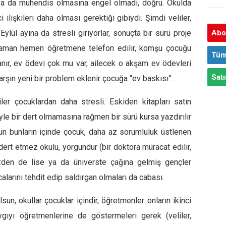
 ya da mühendis olmasına engel olmadı, doğru. Okulda
 ilişkileri daha olması gerektiği gibiydi. Şimdi veliler,
 Eylül ayına da stresli giriyorlar, sonuçta bir sürü proje
Abon
 zaman hemen öğretmene telefon edilir, komşu çocuğu
Tüm
lanır, ev ödevi çok mu var, ailecek o akşam ev ödevleri
Satı
arşın yeni bir problem eklenir çocuğa “ev baskısı”.
er çocuklardan daha stresli. Eskiden kitapları satın
le bir dert olmamasına rağmen bir sürü kursa yazdırılır
ütün bunların içinde çocuk, daha az sorumluluk üstlenen
a dert etmez okulu, yorgundur (bir doktora müracat edilir,
yüzden de lise ya da üniverste çağına gelmiş gençler
alarını tehdit edip saldırgan olmaları da cabası.
lsun, okullar çocuklar içindir, öğretmenler onların ikinci
saygıyı öğretmenlerine de göstermeleri gerek (veliler,