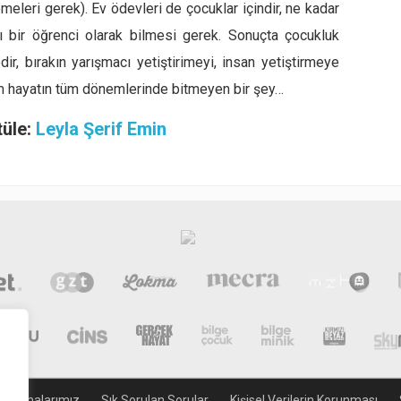
eleri gerek). Ev ödevleri de çocuklar içindir, ne kadar
nı bir öğrenci olarak bilmesi gerek. Sonuçta çocukluk
ir, bırakın yarışmacı yetiştirimeyi, insan yetiştirmeye
tim hayatın tüm dönemlerinde bitmeyen bir şey…
tüle:
Leyla Şerif Emin
gulamalarımız
Sık Sorulan Sorular
Kişisel Verilerin Korunması