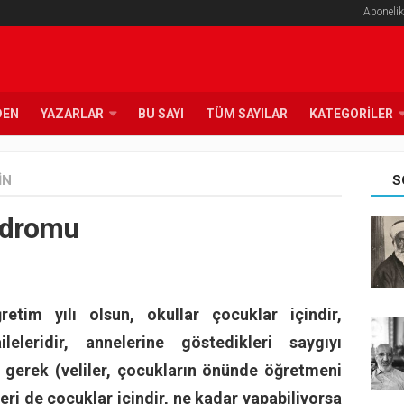
Abonelik
DEN
YAZARLAR
BU SAYI
TÜM SAYILAR
KATEGORILER
IN
S
ndromu
etim yılı olsun, okullar çocuklar içindir,
leleridir, annelerine göstedikleri saygıyı
 gerek (veliler, çocukların önünde öğretmeni
eri de çocuklar içindir, ne kadar yapabiliyorsa