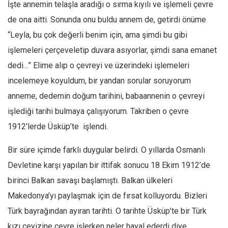
Amerika
İşte annemin telaşla aradığı o sırma kıyılı ve işlemeli çevre
de ona aitti. Sonunda onu buldu annem de, getirdi önüme
Avustralya
“Leyla, bu çok değerli benim için, ama şimdi bu gibi
Tarih
işlemeleri çerçeveletip duvara asıyorlar, şimdi sana emanet
Düşünce
dedi…” Elime alıp o çevreyi ve üzerindeki işlemeleri
Dosyalar
incelemeye koyuldum, bir yandan sorular soruyorum
anneme, dedemin doğum tarihini, babaannenin o çevreyi
işlediği tarihi bulmaya çalışıyorum. Takriben o çevre
1912’lerde Üsküp’te işlendi.
Bir süre içimde farklı duygular belirdi. O yıllarda Osmanlı
Devletine karşı yapılan bir ittifak sonucu 18 Ekim 1912’de
birinci Balkan savaşı başlamıştı. Balkan ülkeleri
Makedonya’yı paylaşmak için de fırsat kolluyordu. Bizleri
Türk bayrağından ayıran tarihti. O tarihte Üsküp’te bir Türk
kızı çeyizine çevre işlerken neler hayal ederdi diye