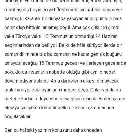
oradaydı. En kötüsü de bu sefer hainler içerden vurmuştu,
robotlaşmış beyinleri aktifleştirmek için üst akıl düğmeye
Mehmet Ali Tekin
basmıştı. Karanlık bir dünyada yaşayanlar bu gün bile hâlâ
Abir E. Nahas
neler olup bittiğini anlamış değil. Ama çok şükür ki şimdi
Amina S. Jenenkovic
vakit Türkiye vakti. 15 Temmuz’un bitmediği 24 Haziran
Bağdagül Öz
seçimlerinden de belliydi. Belki de hâlâ sürüyor, ilerde bir
Esra Elönü
zaman diliminde biz bu zamanın ne kadar geniş olduğunu
» Yazar arşivi
anlayabileceğiz. 15 Temmuz gecesi ve ilerleyen gecelerde
Bu Sayı
sokaklarda insanların nöbette olduğu gibi aynı o nöbet
Tüm Sayılar
devam ediyor aslında. Ama darbelerin ülkesi olmayacak
artık Türkiye, eski oyunların modası geçti. Onlar yenilerini
Kategoriler
üretene kadar Türkiye yine daha güçlü olacak. Birileri çamur
Kültür Sanat
atmaya çalışırken kimbilir belki de kendi çamurlarında
Kitap
boğulacaklar.
Karisi kitap sualleri
Ben bu haftaki yazımın konusunu daha önceden
7 soruda bu hafta