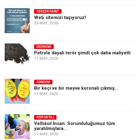
GERÇEK HAYAT
Web sitemizi taşıyoruz!
23 MAY, 2020
EKONOMI
Petrole dayalı terör şimdi çok daha maliyetli
11 MAY, 2020
GÜNDEM
Bir keçi ve bir meyve koronalı çıkmış…
11 MAY, 2020
RÖPORTAJ
Velhâsıl İnsan: Sorumluluğumuz tüm
yaratılmışlara…
11 MAY, 2020