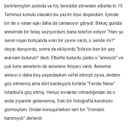
belirlemiştim aslında ve hiç tereddüt etmeden elbette ki 15
Ekonomi
Temmuz konulu olacaktı bu yazım diye düşündüm. İçimde
Spor
bir de o vatan aşkı daha da canlanıyor gibiydi. Birkaç gündür
Manzara
annemde bir telaş seziyordum, bana telefon ediyor “Hani şu
Sağlık
senin nişan bohçanda eski bir çevre vardı, o sende mi?”
Gıda-Beslenme
deyip duruyordu, sonra da ekliyordu “bilirsin ben bir şey
Hayat
ararsam bulurum” dedi. Elbette bulurdu çünkü o “anneydi” ve
Türkiye
çok kere annelerin de annelere ihtiyacı vardı. Annemin
Siyaset
annesi o daha beş yaşındayken vefat etmişti oysa, dedem
Dünya
göç etmemiş ama dört kardeşiyle birlikte “Feride Nene”
İstanbul’a göç etmiş. Henüz evrakları olmadığından da o
Avrupa
anda ziyarete gelememiş. Eski bir fotoğrafta kendisini
Asya
görmüştüm. Ondan konuşurlarken tam bir “Osmanlı
Afrika
hanımıydı” derlerdi.
İslam Dünyası