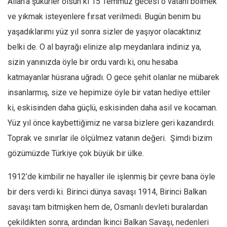
Allah’a şükürler olsun ki 15 Temmuz gecesi o vatanı bölmek
ve yıkmak isteyenlere fırsat verilmedi. Bugün benim bu
yaşadıklarımı yüz yıl sonra sizler de yaşıyor olacaktınız
belki de. O al bayrağı elinize alıp meydanlara indiniz ya,
sizin yanınızda öyle bir ordu vardı ki, onu hesaba
katmayanlar hüsrana uğradı. O gece şehit olanlar ne mübarek
insanlarmış, size ve hepimize öyle bir vatan hediye ettiler
ki, eskisinden daha güçlü, eskisinden daha asil ve kocaman.
Yüz yıl önce kaybettiğimiz ne varsa bizlere geri kazandırdı.
Toprak ve sınırlar ile ölçülmez vatanın değeri. Şimdi bizim
gözümüzde Türkiye çok büyük bir ülke.
1912’de kimbilir ne hayaller ile işlenmiş bir çevre bana öyle
bir ders verdi ki. Birinci dünya savaşı 1914, Birinci Balkan
savaşı tam bitmişken hem de, Osmanlı devleti buralardan
çekildikten sonra, ardından İkinci Balkan Savaşı, nedenleri