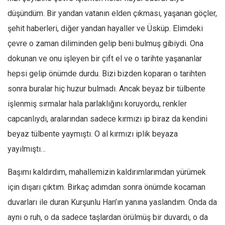
düşündüm. Bir yandan vatanın elden çıkması, yaşanan göçler,
şehit haberleri, diğer yandan hayaller ve Üsküp. Elimdeki
çevre o zaman diliminden gelip beni bulmuş gibiydi. Ona
dokunan ve onu işleyen bir çift el ve o tarihte yaşananlar
hepsi gelip önümde durdu. Bizi bizden koparan o tarihten
sonra buralar hiç huzur bulmadı. Ancak beyaz bir tülbente
işlenmiş sırmalar hala parlaklığını koruyordu, renkler
capcanlıydı, aralarından sadece kırmızı ip biraz da kendini
beyaz tülbente yaymıştı. O al kırmızı iplik beyaza
yayılmıştı…
Başımı kaldırdım, mahallemizin kaldırımlarımdan yürümek
için dışarı çıktım. Birkaç adımdan sonra önümde kocaman
duvarları ile duran Kurşunlu Han’ın yanına yaslandım. Onda da
aynı o ruh, o da sadece taşlardan örülmüş bir duvardı, o da