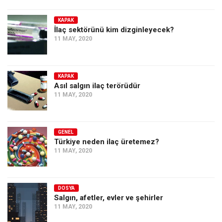
KAPAK
İlaç sektörünü kim dizginleyecek?
11 MAY, 2020
KAPAK
Asıl salgın ilaç terörüdür
11 MAY, 2020
GENEL
Türkiye neden ilaç üretemez?
11 MAY, 2020
DOSYA
Salgın, afetler, evler ve şehirler
11 MAY, 2020