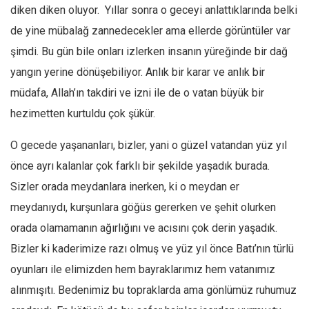
Facebook
diken diken oluyor. Yıllar sonra o geceyi anlattıklarında belki
Instagram
de yine mübalağ zannedecekler ama ellerde görüntüler var
şimdi. Bu gün bile onları izlerken insanın yüreğinde bir dağ
YouTube
yangın yerine dönüşebiliyor. Anlık bir karar ve anlık bir
Editörden
müdafa, Allah’ın takdiri ve izni ile de o vatan büyük bir
Yazarlar
hezimetten kurtuldu çok şükür.
Kemal Özer
O gecede yaşananları, bizler, yani o güzel vatandan yüz yıl
Mahmut Toptaş
önce ayrı kalanlar çok farklı bir şekilde yaşadık burada.
Yvonne Ridley
Sizler orada meydanlara inerken, ki o meydan er
Barış Tarımcıoğlu
meydanıydı, kurşunlara göğüs gererken ve şehit olurken
Ömer Kayani
orada olamamanın ağırlığını ve acısını çok derin yaşadık.
Yusuf Armağan
Bizler ki kaderimize razı olmuş ve yüz yıl önce Batı’nın türlü
Hasanali Yıldırım
oyunları ile elimizden hem bayraklarımız hem vatanımız
Leyla Şerif Emin
alınmışıtı. Bedenimiz bu topraklarda ama gönlümüz ruhumuz
Selçuk Türkyılmaz