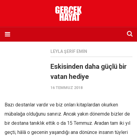
Anasayfa
LEYLA ŞERIF EMIN
Hakkımızda
Eskisinden daha güçlü bir
Künye
vatan hediye
İletişim
16 TEMMUZ 2018
Abone olmak istiyorum
Satış noktası listesi
Bazı destanlar vardır ve biz onları kitaplardan okurken
Eksik sayıların temini
mübalağa olduğunu sanırız. Ancak yakın dönemde bizler de
Sosyal Medya
bir destana tanıklık ettik o da 15 Temmuz. Aradan tam iki yıl
Twitter
geçti, hâlâ o gecenin yaşandığı ana dönünce insanın tüyleri