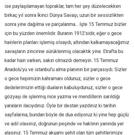
ise paylaşılamayan topraklar, tam her şey düzelecekken
birkaç yıl sonra İkinci Dünya Savaşı, uzun bir sessizlikten
sonra yine dağılma ve parçalanma… İşte 15 Temmuz bizler
için bu yüzden önemlidir. Buranın 1912’sidir, eğer o gece
hainlerin planları işlemiş olsaydı, altından kalkamayacağımız
savaşların zincirine sürüklenmiş olacaktık yine. Etrafta bu
kadar hain varken, sakın olmazdı demeyin. 15 Temmuz
Anadolu’yu ve istanbul’u alma planının bir parçasıydı. Sizler
o gece hepimizin kahramanı oldunuz, sizler o gece
dedelerimizin ettiği duaların kabuluydunuz, sizler o gece
gözyaşı ile işlenmiş nice yazma ve mendillerin sarıldığı
yaraların ilacıydınız. Öyle bir destan yazdınız ki tarihin
sayfalarına, bundan böyle de dua ediyoruz ki yine hep güçlü
ve adil olasınız, doğrunun peşinde ve haklının yanında yer
alasınız. 15 Temmuz akşamı şehit olan tüm şehitlerimize