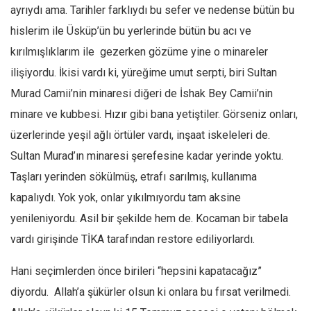
ayrıydı ama. Tarihler farklıydı bu sefer ve nedense bütün bu
hislerim ile Üsküp’ün bu yerlerinde bütün bu acı ve
kırılmışlıklarım ile gezerken gözüme yine o minareler
ilişiyordu. İkisi vardı ki, yüreğime umut serpti, biri Sultan
Murad Camii’nin minaresi diğeri de İshak Bey Camii’nin
minare ve kubbesi. Hızır gibi bana yetiştiler. Görseniz onları,
üzerlerinde yeşil ağlı örtüler vardı, inşaat iskeleleri de.
Sultan Murad’ın minaresi şerefesine kadar yerinde yoktu.
Taşları yerinden sökülmüş, etrafı sarılmış, kullanıma
kapalıydı. Yok yok, onlar yıkılmıyordu tam aksine
yenileniyordu. Asil bir şekilde hem de. Kocaman bir tabela
vardı girişinde TİKA tarafından restore ediliyorlardı.
Hani seçimlerden önce birileri “hepsini kapatacağız”
diyordu. Allah’a şükürler olsun ki onlara bu fırsat verilmedi.