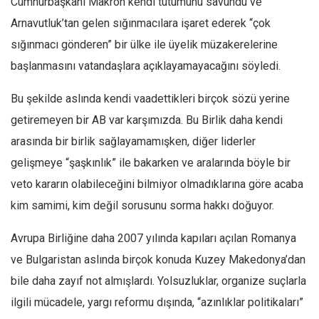
Cumhurbaşkanı Makron kendi tutumunu savundu ve
Arnavutluk’tan gelen sığınmacılara işaret ederek “çok
Mehmet Ali Tekin
sığınmacı gönderen” bir ülke ile üyelik müzakerelerine
Abir E. Nahas
başlanmasını vatandaşlara açıklayamayacağını söyledi.
Amina S. Jenenkovic
Bağdagül Öz
Bu şekilde aslında kendi vaadettikleri birçok sözü yerine
Esra Elönü
getiremeyen bir AB var karşımızda. Bu Birlik daha kendi
» Yazar arşivi
arasında bir birlik sağlayamamışken, diğer liderler
gelişmeye “şaşkınlık” ile bakarken ve aralarında böyle bir
Bu Sayı
veto kararın olabileceğini bilmiyor olmadıklarına göre acaba
Tüm Sayılar
kim samimi, kim değil sorusunu sorma hakkı doğuyor.
Kategoriler
Avrupa Birliğine daha 2007 yılında kapıları açılan Romanya
Kültür Sanat
ve Bulgaristan aslında birçok konuda Kuzey Makedonya’dan
Kitap
bile daha zayıf not almışlardı. Yolsuzluklar, organize suçlarla
Karisi kitap sualleri
ilgili mücadele, yargı reformu dışında, “azınlıklar politikaları”
7 soruda bu hafta