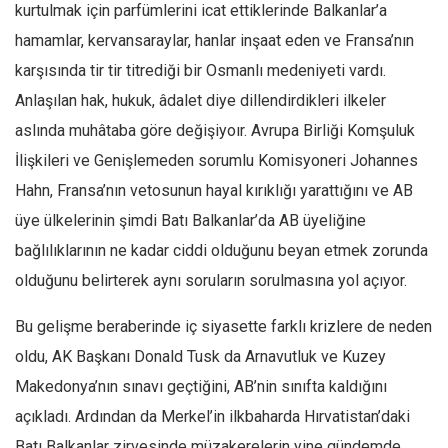
Amerika
kurtulmak için parfümlerini icat ettiklerinde Balkanlar’a
Avustralya
hamamlar, kervansaraylar, hanlar inşaat eden ve Fransa’nın
karşısında tir tir titrediği bir Osmanlı medeniyeti vardı.
Tarih
Anlaşılan hak, hukuk, âdalet diye dillendirdikleri ilkeler
Düşünce
aslında muhâtaba göre değişiyoır. Avrupa Birliği Komşuluk
Dosyalar
İlişkileri ve Genişlemeden sorumlu Komisyoneri Johannes
Hahn, Fransa’nın vetosunun hayal kırıklığı yarattığını ve AB
üye ülkelerinin şimdi Batı Balkanlar’da AB üyeliğine
bağlılıklarının ne kadar ciddi olduğunu beyan etmek zorunda
olduğunu belirterek aynı soruların sorulmasına yol açıyor.
Bu gelişme beraberinde iç siyasette farklı krizlere de neden
oldu, AK Başkanı Donald Tusk da Arnavutluk ve Kuzey
Makedonya’nın sınavı geçtiğini, AB’nin sınıfta kaldığını
açıkladı. Ardından da Merkel’in ilkbaharda Hırvatistan’daki
Batı Balkanlar zirvesinde müzakerelerin yine gündemde