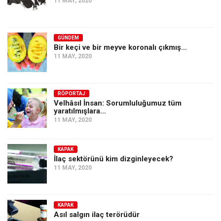
11 MAY, 2020
GÜNDEM
Bir keçi ve bir meyve koronalı çıkmış…
11 MAY, 2020
RÖPORTAJ
Velhâsıl İnsan: Sorumluluğumuz tüm
yaratılmışlara…
11 MAY, 2020
KAPAK
İlaç sektörünü kim dizginleyecek?
11 MAY, 2020
KAPAK
Asıl salgın ilaç terörüdür