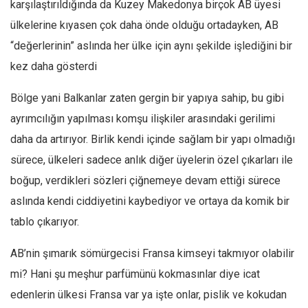
karşılaştırıldığında da Kuzey Makedonya birçok AB üyesi
Ekonomi
ülkelerine kıyasen çok daha önde olduğu ortadayken, AB
Spor
“değerlerinin” aslında her ülke için aynı şekilde işlediğini bir
Manzara
kez daha gösterdi
Sağlık
Bölge yani Balkanlar zaten gergin bir yapıya sahip, bu gibi
Gıda-Beslenme
ayrımcılığın yapılması komşu ilişkiler arasındaki gerilimi
Hayat
daha da artırıyor. Birlik kendi içinde sağlam bir yapı olmadığı
Türkiye
sürece, ülkeleri sadece anlık diğer üyelerin özel çıkarları ile
Siyaset
boğup, verdikleri sözleri çiğnemeye devam ettiği sürece
Dünya
aslında kendi ciddiyetini kaybediyor ve ortaya da komik bir
tablo çıkarıyor.
Avrupa
Asya
AB’nin şımarık sömürgecisi Fransa kimseyi takmıyor olabilir
Afrika
mi? Hani şu meşhur parfümünü kokmasınlar diye icat
İslam Dünyası
edenlerin ülkesi Fransa var ya işte onlar, pislik ve kokudan