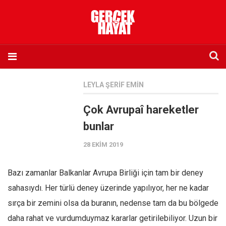
Anasayfa
LEYLA ŞERIF EMIN
Hakkımızda
Çok Avrupaî hareketler
Künye
bunlar
İletişim
28 EKIM 2019
Abone olmak istiyorum
Satış noktası listesi
Bazı zamanlar Balkanlar Avrupa Birliği için tam bir deney
Eksik sayıların temini
sahasıydı. Her türlü deney üzerinde yapılıyor, her ne kadar
Sosyal Medya
sırça bir zemini olsa da buranın, nedense tam da bu bölgede
Twitter
daha rahat ve vurdumduymaz kararlar getirilebiliyor. Uzun bir