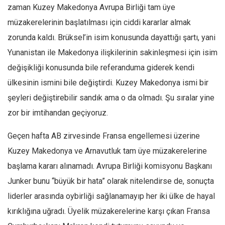
Facebook
zaman Kuzey Makedonya Avrupa Birliği tam üye
Instagram
müzakerelerinin başlatılması için ciddi kararlar almak
zorunda kaldı. Brüksel’in isim konusunda dayattığı şartı, yani
YouTube
Yunanistan ile Makedonya ilişkilerinin sakinleşmesi için isim
Editörden
değişikliği konusunda bile referanduma giderek kendi
Yazarlar
ülkesinin ismini bile değiştirdi. Kuzey Makedonya ismi bir
Kemal Özer
şeyleri değiştirebilir sandık ama o da olmadı. Şu sıralar yine
Mahmut Toptaş
zor bir imtihandan geçiyoruz.
Yvonne Ridley
Geçen hafta AB zirvesinde Fransa engellemesi üzerine
Barış Tarımcıoğlu
Kuzey Makedonya ve Arnavutluk tam üye müzakerelerine
Ömer Kayani
başlama kararı alınamadı. Avrupa Birliği komisyonu Başkanı
Yusuf Armağan
Junker bunu “büyük bir hata” olarak nitelendirse de, sonuçta
Hasanali Yıldırım
liderler arasında oybirliği sağlanamayıp her iki ülke de hayal
Leyla Şerif Emin
kırıklığına uğradı. Üyelik müzakerelerine karşı çıkan Fransa
Selçuk Türkyılmaz