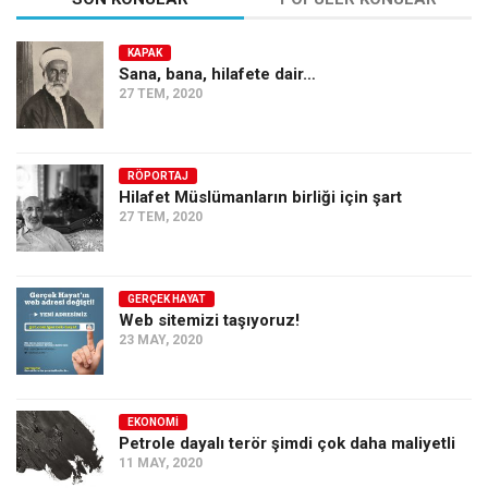
KAPAK
Sana, bana, hilafete dair…
27 TEM, 2020
RÖPORTAJ
Hilafet Müslümanların birliği için şart
27 TEM, 2020
GERÇEK HAYAT
Web sitemizi taşıyoruz!
23 MAY, 2020
EKONOMI
Petrole dayalı terör şimdi çok daha maliyetli
11 MAY, 2020