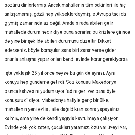
sözünü dinlerlermiş. Ancak mahallenin tüm sakinleri ile hiç
Mehmet Ali Tekin
anlaşamamış, gözü hep yükseklerdeymiş, e Avrupa tacı da
Abir E. Nahas
giymiş zamanında az değil. Arada sırada abileri gelir
Amina S. Jenenkovic
mahallede durum nedir diye buna sorarlar, bu krizlere girince
Bağdagül Öz
de yine bir şekilde abileri durumunu düzeltir. Dikkat
Esra Elönü
ederseniz, böyle komşular sana biri zarar verse gider
onunla anlaşma yapar onları kendi evinde korur gerekiyorsa.
» Yazar arşivi
Bu Sayı
İşte yaklaşık 25 yıl önce neyse bu gün de aynısı. Aynı
Tüm Sayılar
konuyu hep gündeme getirdi. Söz konusu Makedonya
olunca kahvesini yudumluyor “adını geri ver bana öyle
Kategoriler
konuşuruz” diyor. Makedonya haliyle genç bir ülke,
Kültür Sanat
mahallenin yeni evlisi, aile dağıldıktan sonra yapayalnız
Kitap
kalmış, ama yine de kendi yağıyla kavrulmaya çalışıyor.
Karisi kitap sualleri
Evinde yok yok zaten, çocukları yaramaz, özü var üveyi var,
7 soruda bu hafta