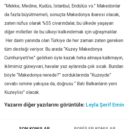
“Mekke, Medine, Kudüs, İstanbul, Endülüs vs.” Makedonlar
da fazla büyütmemeli, sonuçta Makedonya ibaresi olacak,
zaten nüfus olarak %55 civarındalar, bu ülkede yaşayan
diğer milletler ile bu ülkeyi kalkındırmak için uğraşmalılar.
Her daim yanında olan Türkiye de her zaman zaten gereken
tüm desteği veriyor. Bu arada “Kuzey Makedonya
Cumhuriyeti’ne” gelirken öyle kazak hırka almaya kalkmayın,
iklimimiz güneyvari, havalar yaz aylarında çok sıcak. Bundan
böyle “Makedonya nerede?” sorduklarında “Kuzeyde”
cevabı ismine yakışsa da, doğrusu “ Batı Balkanların yeni
Kuzeylisi” olacak.
Yazarın diğer yazılarını görüntüle:
Leyla Şerif Emin
SON KONULAR
POPÜLER KONULAR