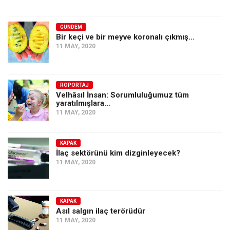
GÜNDEM
Bir keçi ve bir meyve koronalı çıkmış…
11 MAY, 2020
RÖPORTAJ
Velhâsıl İnsan: Sorumluluğumuz tüm
yaratılmışlara…
11 MAY, 2020
KAPAK
İlaç sektörünü kim dizginleyecek?
11 MAY, 2020
KAPAK
Asıl salgın ilaç terörüdür
11 MAY, 2020