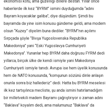
ekonomisi kötü, ama güzelliği dillere destan. Yıllar önce
Ekonomi
haberlerde ilk kez “BYRM” ismini duyduğumda “adını
Spor
Bayram koyacaklar galiba”, diye düşündüm. Şimdi bu
Manzara
bayramda da yine isim konusu gündeme geldi, ama modern
olsun “Kuzey” diyelim buna dediler. “BYRM”nın açılımı
Sağlık
Sırpçada şöyle “Bivşa Yugoslovenska Republika
Gıda-Beslenme
Makedoniya” yani “Eski Yugoslavya Cumhuriyeti
Hayat
Makedonya”. Yunanlar hep BYRM daha doğrusu FYRM dedi
Türkiye
yıllarca, birçok ülke de kendi ismiyle yani Makedonya
Siyaset
Cumhuriyeti ismiyle tanıdı. Avrupa ise hem üyelik konusunda
Dünya
hem de NATO konusunda, “komşunun sözünü dinle anlaşın
Avrupa
onunla sonra biz hallederiz” dedi. Hatta bu BYRM meselesi
Asya
ilk kez tartışılınca mecliste, şu anda ismini hatırlamadığım
Afrika
bir milletvekili madem Bayramı çağrıştırıyor o zaman adını
İslam Dünyası
“Baklava” koyalım dedi, ama malumunuz “Baklava” da