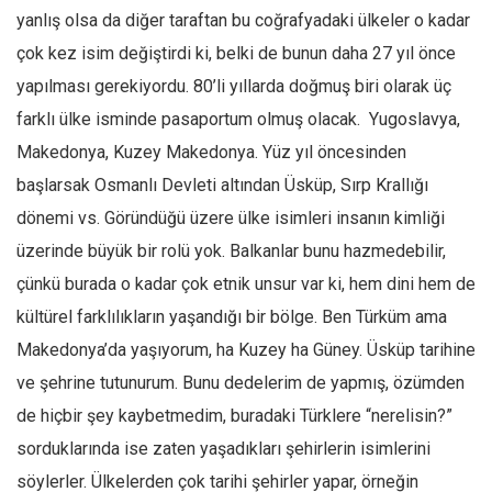
yanlış olsa da diğer taraftan bu coğrafyadaki ülkeler o kadar
çok kez isim değiştirdi ki, belki de bunun daha 27 yıl önce
yapılması gerekiyordu. 80’li yıllarda doğmuş biri olarak üç
farklı ülke isminde pasaportum olmuş olacak. Yugoslavya,
Makedonya, Kuzey Makedonya. Yüz yıl öncesinden
başlarsak Osmanlı Devleti altından Üsküp, Sırp Krallığı
dönemi vs. Göründüğü üzere ülke isimleri insanın kimliği
üzerinde büyük bir rolü yok. Balkanlar bunu hazmedebilir,
çünkü burada o kadar çok etnik unsur var ki, hem dini hem de
kültürel farklılıkların yaşandığı bir bölge. Ben Türküm ama
Makedonya’da yaşıyorum, ha Kuzey ha Güney. Üsküp tarihine
ve şehrine tutunurum. Bunu dedelerim de yapmış, özümden
de hiçbir şey kaybetmedim, buradaki Türklere “nerelisin?”
sorduklarında ise zaten yaşadıkları şehirlerin isimlerini
söylerler. Ülkelerden çok tarihi şehirler yapar, örneğin