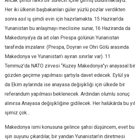
Ancak şimdi farklı bir sürecin içine girmiş bulunmaktayız.
Her iki ülkenin başbakanları güler yüzlü pozlar verdikten
sonra asıl iş şimdi evin için hazırlamakta. 15 Haziran’da
Yunanistan bu anlaşmayı meclisine sunar, 16 Haziranda da
Makedonya’ya da ait olan Prespa gölünün Yunanistan
tarafında imzalanır. (Prespa, Doyran ve Ohri Gölü arasında
Makedonya ve Yunanistan’ı ayıran sınırlar var). 11
Temmuz’da NATO zirvesi “Kuzey Makedonya”yı anayasal bir
gözden geçirme yapılması şartıyla davet edecek. Eylül ya
da Ekim aylarında ise anayasa değişikliği için ülkede bir
referandum yapılması beklenecek. Ardından olumlu sonuç
alınırsa Anayasa değişikliğine gidilecek. Her halükârda bu yıl
işimiz çok…
Makedonya ismi konusuna gelince şahsi düşüncem, evet bu
işin suyunu çıkardılar, bir yandan Yunanistan’ın diretmesi