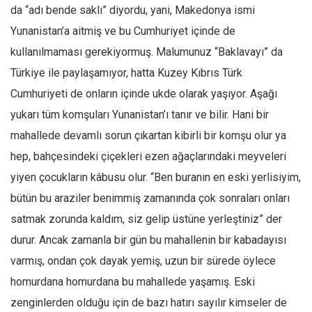
Facebook
da “adı bende saklı” diyordu, yani, Makedonya ismi
Instagram
Yunanistan’a aitmiş ve bu Cumhuriyet içinde de
kullanılmaması gerekiyormuş. Malumunuz “Baklavayı” da
YouTube
Türkiye ile paylaşamıyor, hatta Kuzey Kıbrıs Türk
Editörden
Cumhuriyeti de onların içinde ukde olarak yaşıyor. Aşağı
Yazarlar
yukarı tüm komşuları Yunanistan’ı tanır ve bilir. Hani bir
Kemal Özer
mahallede devamlı sorun çıkartan kibirli bir komşu olur ya
Mahmut Toptaş
hep, bahçesindeki çiçekleri ezen ağaçlarındaki meyveleri
Yvonne Ridley
yiyen çocukların kâbusu olur. “Ben buranın en eski yerlisiyim,
Barış Tarımcıoğlu
bütün bu araziler benimmiş zamanında çok sonraları onları
satmak zorunda kaldım, siz gelip üstüne yerleştiniz” der
Ömer Kayani
durur. Ancak zamanla bir gün bu mahallenin bir kabadayısı
Yusuf Armağan
varmış, ondan çok dayak yemiş, uzun bir sürede öylece
Hasanali Yıldırım
homurdana homurdana bu mahallede yaşamış. Eski
Leyla Şerif Emin
zenginlerden olduğu için de bazı hatırı sayılır kimseler de
Selçuk Türkyılmaz