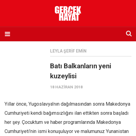
Anasayfa
LEYLA ŞERIF EMIN
Hakkımızda
Batı Balkanların yeni
Künye
kuzeylisi
İletişim
18 HAZIRAN 2018
Abone olmak istiyorum
Satış noktası listesi
Yıllar önce, Yugoslavya’nın dağılmasından sonra Makedonya
Eksik sayıların temini
Cumhuriyeti kendi bağımsızlığını ilan ettikten sonra başladı
Sosyal Medya
her şey. Çocuktum ve haber programlarında Makedonya
Twitter
Cumhuriyeti’nin ismi konuşuluyor ve malumunuz Yunanistan