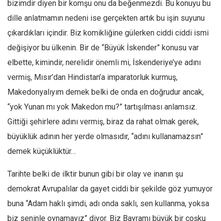
bizimdir diyen bir komşu onu da beğenmezdi. Bu konuyu bu
Amerika
dille anlatmamın nedeni ise gerçekten artık bu işin suyunu
Avustralya
çıkardıkları içindir. Biz komikliğine gülerken ciddi ciddi ismi
Tarih
değişiyor bu ülkenin. Bir de “Büyük İskender” konusu var
Düşünce
elbette, kimindir, nerelidir önemli mi, İskenderiye’ye adını
Dosyalar
vermiş, Mısır’dan Hindistan’a imparatorluk kurmuş,
Makedonyalıyım demek belki de onda en doğrudur ancak,
“yok Yunan mı yok Makedon mu?” tartışılması anlamsız.
Gittiği şehirlere adını vermiş, biraz da rahat olmak gerek,
büyüklük adının her yerde olmasıdır, “adını kullanamazsın”
demek küçüklüktür…
Tarihte belki de ilktir bunun gibi bir olay ve inanın şu
demokrat Avrupalılar da gayet ciddi bir şekilde göz yumuyor
buna “Adam haklı şimdi, adı onda saklı, sen kullanma, yoksa
biz seninle oynamayız” diyor. Biz Bayramı büyük bir coşku