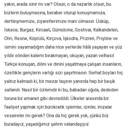
Facebook
yakın, arada sınır mı var? Olsun, o da nazarlık olsun, bu
Instagram
bizlerin buluşmasına, beraber oturup konuşmamıza,
dertleşmemize, ziyaretlerimize mani olmasın. Üsküp,
YouTube
İskece, Burgaz, Kırcaali, Gümülcine, Gostivar, Kalkandelen,
Editörden
Ohri, Resne, Köprülü, Kırçova, İşkodra, Prizren, Priştine ve
Yazarlar
ismini sayamadığım daha nice yerlerde hâlâ yaşayan ve yüz
Kemal Özer
yıldır elinden kalemi bırakmayan, okuyan, yazan velhasıl
Mahmut Toptaş
Türkçe konuşan, dilini ve dinini yaşatmaya çalışan insanların,
Yvonne Ridley
özellikle gençlerin varlığı sizi şaşırtmasın. Serhat boyları hiç
Barış Tarımcıoğlu
yalnız kalmadı ki, bir mezar taşının yanında hep bir beşik
sallandı. Nasıl bir özlemdir ki bu, babadan oğula, dededen
Ömer Kayani
toruna bir emanet gibi devredildi. Ülkeler arasında bir
Yusuf Armağan
faaliyet yapmak için bürokratik işlemler, izinler, imzalar
Hasanali Yıldırım
vesaireler mi gerek? Ona da hiç gerek yok, çünkü biz
Leyla Şerif Emin
buradayız, yaşadığımız şehrin vatandaşıyız.
Selçuk Türkyılmaz