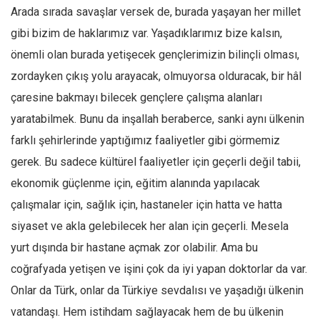
Arada sırada savaşlar versek de, burada yaşayan her millet
Mehmet Ali Tekin
gibi bizim de haklarımız var. Yaşadıklarımız bize kalsın,
Abir E. Nahas
önemli olan burada yetişecek gençlerimizin bilinçli olması,
Amina S. Jenenkovic
zordayken çıkış yolu arayacak, olmuyorsa olduracak, bir hâl
Bağdagül Öz
çaresine bakmayı bilecek gençlere çalışma alanları
Esra Elönü
yaratabilmek. Bunu da inşallah beraberce, sanki aynı ülkenin
farklı şehirlerinde yaptığımız faaliyetler gibi görmemiz
» Yazar arşivi
gerek. Bu sadece kültürel faaliyetler için geçerli değil tabii,
Bu Sayı
ekonomik güçlenme için, eğitim alanında yapılacak
Tüm Sayılar
çalışmalar için, sağlık için, hastaneler için hatta ve hatta
Kategoriler
siyaset ve akla gelebilecek her alan için geçerli. Mesela
Kültür Sanat
yurt dışında bir hastane açmak zor olabilir. Ama bu
Kitap
coğrafyada yetişen ve işini çok da iyi yapan doktorlar da var.
Onlar da Türk, onlar da Türkiye sevdalısı ve yaşadığı ülkenin
Karisi kitap sualleri
vatandaşı. Hem istihdam sağlayacak hem de bu ülkenin
7 soruda bu hafta