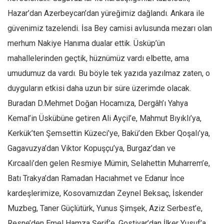
Hazar’dan Azerbeycan’dan yüreğimiz dağlandı. Ankara ile
güvenimiz tazelendi. İsa Bey camisi avlusunda mezarı olan
merhum Nakiye Hanıma dualar ettik. Üsküp’ün
mahallelerinden geçtik, hüznümüz vardı elbette, ama
umudumuz da vardı. Bu böyle tek yazıda yazılmaz zaten, o
duyguların etkisi daha uzun bir süre üzerimde olacak.
Buradan D.Mehmet Doğan Hocamıza, Dergâh’ı Yahya
Kemal’in Üskübüne getiren Ali Ayçil’e, Mahmut Bıyıklı’ya,
Kerkük’ten Şemsettin Küzeci’ye, Bakü’den Ekber Qoşalı’ya,
Gagavuzya’dan Viktor Kopuşçu’ya, Burgaz’dan ve
Kırcaali’den gelen Resmiye Mümin, Selahettin Muharrem’e,
Batı Trakya’dan Ramadan Hacıahmet ve Edanur İnce
kardeşlerimize, Kosovamızdan Zeynel Beksaç, İskender
Muzbeg, Taner Güçlütürk, Yunus Şimşek, Aziz Serbest’e,
Resne’den Emel Hamza Şerif’e, Gostivar’dan İlker Yusuf’a,