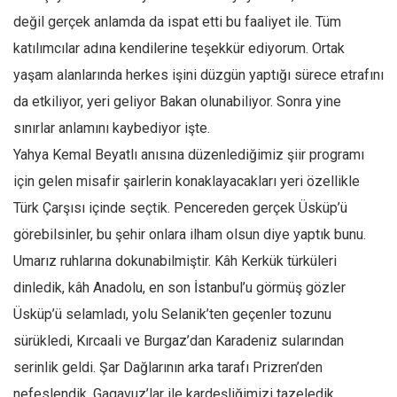
değil gerçek anlamda da ispat etti bu faaliyet ile. Tüm
katılımcılar adına kendilerine teşekkür ediyorum. Ortak
yaşam alanlarında herkes işini düzgün yaptığı sürece etrafını
da etkiliyor, yeri geliyor Bakan olunabiliyor. Sonra yine
sınırlar anlamını kaybediyor işte.
Yahya Kemal Beyatlı anısına düzenlediğimiz şiir programı
için gelen misafir şairlerin konaklayacakları yeri özellikle
Türk Çarşısı içinde seçtik. Pencereden gerçek Üsküp’ü
görebilsinler, bu şehir onlara ilham olsun diye yaptık bunu.
Umarız ruhlarına dokunabilmiştir. Kâh Kerkük türküleri
dinledik, kâh Anadolu, en son İstanbul’u görmüş gözler
Üsküp’ü selamladı, yolu Selanik’ten geçenler tozunu
sürükledi, Kırcaali ve Burgaz’dan Karadeniz sularından
serinlik geldi. Şar Dağlarının arka tarafı Prizren’den
nefeslendik. Gagavuz’lar ile kardeşliğimizi tazeledik,