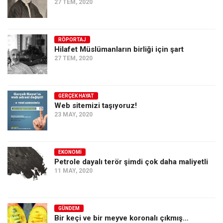
27 TEM, 2020
RÖPORTAJ
Hilafet Müslümanların birliği için şart
27 TEM, 2020
GERÇEK HAYAT
Web sitemizi taşıyoruz!
23 MAY, 2020
EKONOMI
Petrole dayalı terör şimdi çok daha maliyetli
11 MAY, 2020
GÜNDEM
Bir keçi ve bir meyve koronalı çıkmış…