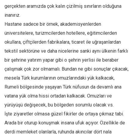
Amerika
gerçekten aramızda çok kalın çizilmiş sınırların olduğuna
Avustralya
inanırız.
Tarih
Hastane sadece bir örnek, akademisyenlerden
Düşünce
üniversitelere, turizmcilerden hotellere, eğitimcilerden
okullara, çiftçilerden fabrikalara, ticaret ile uğraşanlardan
Dosyalar
tekstil sektörüne ve daha nicelerine sanki aynı ülkenin farklı
bir şehrine yatırım yapar gibi o şehrin yerlisi ile beraber
çalışmak çok zor olmamalı. Bundan ne gibi sonuçlar çıkacak,
mesela Türk kurumlarının omuzlarındaki yük kalkacak,
Rumeli bölgesinde yaşayan Türk nüfusun da devamlı ana
vatana yük olma hissi ortadan kalkacak. Omuzları ve
yürüyüşü değişecek, bu bölgeden sorumlu olacak vs.
İşte ziyaretler olmasa güzel fikirler de ortaya çıkmaz tabi.
Arada bir oturup konuşmak insana ufuk açıyor. Özellikle de
derdi memleket olanlarla, ruhunda akıncılar dört nala