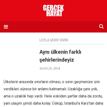
Anasayfa
LEYLA ŞERIF EMIN
Hakkımızda
Aynı ülkenin farklı
Künye
şehirlerindeyiz
İletişim
24 EYLÜL 2018
Abone olmak istiyorum
Satış noktası listesi
Ülkelerin arasında sınırların olması, o sınırı geçmenize izin
Eksik sayıların temini
verdikleri sürece bir anlamı kalmamalı. Uzaklığa çare yok,
Sosyal Medya
ama o uzaklık hep vardı. Hele eskiden şartlar daha da zordu,
Twitter
yani ulaşım şimdi daha kolay. Üsküp, İstanbul’a Kars’tan daha