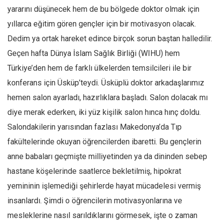
yararını düşünecek hem de bu bölgede doktor olmak için
Ekonomi
yıllarca eğitim gören gençler için bir motivasyon olacak.
Spor
Dedim ya ortak hareket edince birçok sorun baştan halledilir.
Manzara
Geçen hafta Dünya İslam Sağlık Birliği (WIHU) hem
Sağlık
Türkiye’den hem de farklı ülkelerden temsilcileri ile bir
Gıda-Beslenme
konferans için Üsküp’teydi. Üsküplü doktor arkadaşlarımız
Hayat
hemen salon ayarladı, hazırlıklara başladı. Salon dolacak mı
Türkiye
diye merak ederken, iki yüz kişilik salon hınca hınç doldu.
Siyaset
Salondakilerin yarısından fazlası Makedonya’da Tıp
fakültelerinde okuyan öğrencilerden ibaretti. Bu gençlerin
Dünya
anne babaları geçmişte milliyetinden ya da dininden sebep
Avrupa
hastane köşelerinde saatlerce bekletilmiş, hipokrat
Asya
yemininin işlemediği şehirlerde hayat mücadelesi vermiş
Afrika
insanlardı. Şimdi o öğrencilerin motivasyonlarına ve
İslam Dünyası
mesleklerine nasıl sarıldıklarını görmesek, işte o zaman