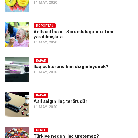
11 MAY, 2020
RÖPORTAJ
Velhâsıl İnsan: Sorumluluğumuz tüm
yaratılmışlara…
11 MAY, 2020
KAPAK
İlaç sektörünü kim dizginleyecek?
11 MAY, 2020
KAPAK
Asıl salgın ilaç terörüdür
11 MAY, 2020
GENEL
Türkiye neden ilaç üretemez?