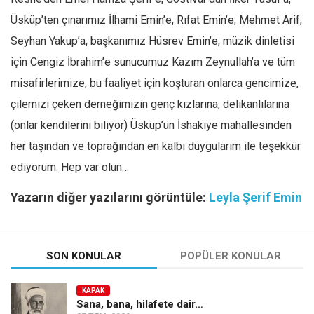
Üsküp’ten çınarımız İlhami Emin’e, Rıfat Emin’e, Mehmet Arif,
Seyhan Yakup’a, başkanımız Hüsrev Emin’e, müzik dinletisi
için Cengiz İbrahim’e sunucumuz Kazım Zeynullah’a ve tüm
misafirlerimize, bu faaliyet için koşturan onlarca gencimize,
çilemizi çeken derneğimizin genç kızlarına, delikanlılarına
(onlar kendilerini biliyor) Üsküp’ün İshakiye mahallesinden
her taşından ve toprağından en kalbi duygularım ile teşekkür
ediyorum. Hep var olun…
Yazarın diğer yazılarını görüntüle:
Leyla Şerif Emin
SON KONULAR
POPÜLER KONULAR
KAPAK
Sana, bana, hilafete dair…