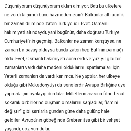
Düşünüyorum düşünüyorum aklım almıyor; Batı bu ülkelere
Ekonomi
ne verdi ki şimdi bunu hazmedemesin? Balkanlar altı asırlık
Spor
bir zaman diliminde zaten Türkiye idi. Evet, Osmanlı
Manzara
hâkimiyeti altındaydı, yani bugünün, daha doğrusu Türkiye
Sağlık
Cumhuriyeti’nin geçmişi. Balkanlar ne zaman karıştıysa, ne
Gıda-Beslenme
zaman bir savaş olduysa bunda zaten hep Batı’nın parmağı
Hayat
oldu. Evet, Osmanlı hâkimiyeti sona erdi ve yüz yıl gibi bir
Türkiye
zamanları vardı daha medeni olduklarını ispatlamaları için.
Siyaset
Yeterli zamanları da vardı kanımca. Ne yaptılar, her ülkeye
Dünya
olduğu gibi Makedonya’yı da senelerdir Avrupa Birliğine üye
yapmak için oyalayıp durdular. Milletlerin arasına fitne fesat
Avrupa
sokarak birbirlerine düşman olmalarını sağladılar; “ismini
Asya
değiştir” gibi şartlarla günden güne daha gülünç hale
Afrika
geldiler. Avrupa’nın göbeğinde Srebrenitsa gibi bir vahşet
İslam Dünyası
yaşandı, göz yumdular.