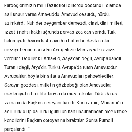
kardeşlerimizin millî fazîletleri dillerde destandı. İslâmda
asil unsur varsa Arnavuddu. Arnavud cesurdu, hürdü,
azimkârdı. Nuh der peygamber demezdi, cinsi, dini, milleti,
izzet-i nefsi hakkı uğrunda pervasızca can verirdi. Türk
hâkimiyeti devrinde Arnavudun bütün bu destan olan
meziyetlerine sonraları Avrupalılar daha ziyade revnak
verdiler. Dediler ki: Arnavud, Asya’dan değil, Avrupa’dandır.
Turanlı değil, Arya’dır. Türk’ü, Avrupa’da tutan Arnavuddur.
Avrupalılar, böyle bir sıfatla Arnavudları pehpehlediler.
Sarayın gözdesi, milletin gözbebeği olan Arnavudlar,
medeniyetin bu iltifatlarıyla da mest oldular. Türk idaresi
zamanında Başkım cereyanı türedi. Kosova’nın, Manastır’ın
aslı Türk olup da Türklüğünü unutan unsurlarından nice kimse
kendilerini Başkım cereyanına bıraktılar. Sonra Rumeli
parçalandı…”