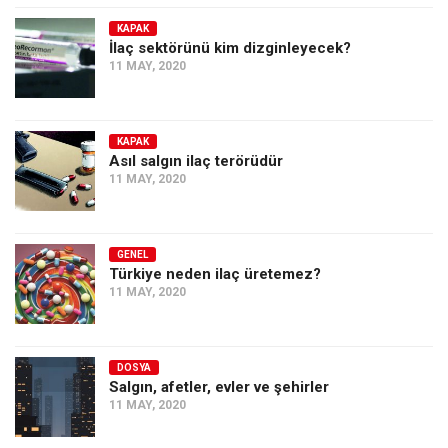
KAPAK
İlaç sektörünü kim dizginleyecek?
11 MAY, 2020
KAPAK
Asıl salgın ilaç terörüdür
11 MAY, 2020
GENEL
Türkiye neden ilaç üretemez?
11 MAY, 2020
DOSYA
Salgın, afetler, evler ve şehirler
11 MAY, 2020