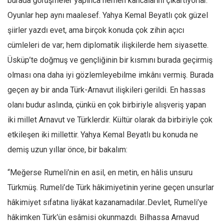
burada görüşmeler yapınca hemen kancalarını çıkartıyorlar.
Oyunlar hep aynı maalesef. Yahya Kemal Beyatlı çok güzel
şiirler yazdı evet, ama birçok konuda çok zihin açıcı
cümleleri de var; hem diplomatik ilişkilerde hem siyasette.
Üsküp’te doğmuş ve gençliğinin bir kısmını burada geçirmiş
olması ona daha iyi gözlemleyebilme imkânı vermiş. Burada
geçen ay bir anda Türk-Arnavut ilişkileri gerildi. En hassas
olanı budur aslında, çünkü en çok birbiriyle alışveriş yapan
iki millet Arnavut ve Türklerdir. Kültür olarak da birbiriyle çok
etkileşen iki millettir. Yahya Kemal Beyatlı bu konuda ne
demiş uzun yıllar önce, bir bakalım:
“Meğerse Rumeli’nin en asil, en metin, en hâlis unsuru
Türkmüş. Rumeli’de Türk hâkimiyetinin yerine geçen unsurlar
hâkimiyet sıfatına liyâkat kazanamadılar..Devlet, Rumeli’ye
hâkimken Türk’ün esâmisi okunmazdı. Bilhassa Arnavud