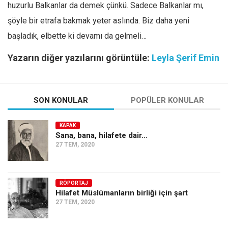
huzurlu Balkanlar da demek çünkü. Sadece Balkanlar mı,
şöyle bir etrafa bakmak yeter aslında. Biz daha yeni
başladık, elbette ki devamı da gelmeli…
Yazarın diğer yazılarını görüntüle:
Leyla Şerif Emin
SON KONULAR
POPÜLER KONULAR
KAPAK
Sana, bana, hilafete dair…
27 TEM, 2020
RÖPORTAJ
Hilafet Müslümanların birliği için şart
27 TEM, 2020