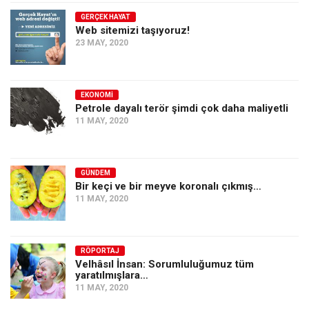
GERÇEK HAYAT
Web sitemizi taşıyoruz!
23 MAY, 2020
EKONOMI
Petrole dayalı terör şimdi çok daha maliyetli
11 MAY, 2020
GÜNDEM
Bir keçi ve bir meyve koronalı çıkmış…
11 MAY, 2020
RÖPORTAJ
Velhâsıl İnsan: Sorumluluğumuz tüm
yaratılmışlara…
11 MAY, 2020