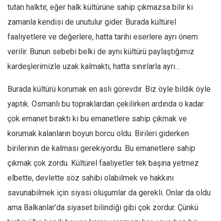
Facebook
tutan halktır, eğer halk kültürüne sahip çıkmazsa bilir ki
Instagram
zamanla kendisi de unutulur gider. Burada kültürel
faaliyetlere ve değerlere, hatta tarihi eserlere ayrı önem
YouTube
verilir. Bunun sebebi belki de aynı kültürü paylaştığımız
Editörden
kardeşlerimizle uzak kalmaktı, hatta sınırlarla ayrı…
Yazarlar
Burada kültürü korumak en asli görevdir. Biz öyle bildik öyle
Kemal Özer
yaptık. Osmanlı bu topraklardan çekilirken ardında o kadar
Mahmut Toptaş
çok emanet bıraktı ki bu emanetlere sahip çıkmak ve
Yvonne Ridley
korumak kalanların boyun borcu oldu. Birileri giderken
Barış Tarımcıoğlu
birilerinin de kalması gerekiyordu. Bu emanetlere sahip
Ömer Kayani
çıkmak çok zordu. Kültürel faaliyetler tek başına yetmez
Yusuf Armağan
elbette, devlette söz sahibi olabilmek ve hakkını
Hasanali Yıldırım
savunabilmek için siyasi oluşumlar da gerekli. Onlar da oldu
Leyla Şerif Emin
ama Balkanlar’da siyaset bilindiği gibi çok zordur. Çünkü
Selçuk Türkyılmaz