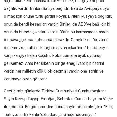
hiçbir ülke kendi başına karar veremez; her şeye hep bir
bağlılık vardır. Birileri Batı’ya bağlıdır, Batı da Avrupa’ya üye
Mehmet Ali Tekin
olmak için önüne türlü şartlar koyar. Birileri Rusya’ya bağlıdır,
Abir E. Nahas
onun da kendi hesapları vardır. Birileri de ABD’ye bağlıdır ki
Amina S. Jenenkovic
onun da burada çıkarları vardır. Bütün bu karmaşadan arada
Bağdagül Öz
bir savaş çıkması olmazsa olmazdır. Genelde de “sözümü
Esra Elönü
dinlemezsen ülkeni karıştırır savaş çıkartırım” tehditleriyle
» Yazar arşivi
karşı karşıya kalan küçük ülkeler zamana ayak uydurup
Bu Sayı
gelişemez. Ama her ülkenin bir geleneği vardır, bir tarihi
Tüm Sayılar
vardır, her milletin köklü bir geçmişi vardır, ona sarılır ve
korumaya özen gösterir.
Kategoriler
Kültür Sanat
Geçtiğimiz günlerde Türkiye Cumhuriyeti Cumhurbaşkanı
Kitap
Sayın Recep Tayyip Erdoğan, Sırbistan Cumhurbaşkanı Vuçiç
Karisi kitap sualleri
ile görüştü. Bu görüşmeden sonra şöyle bir cümle çıktı: “Batı,
Türkiye’nin Balkanlar’daki duruşunu hazmedemiyor.”
7 soruda bu hafta