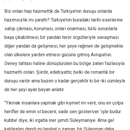
Amerika
Biz onları hep hazmettik de Türkiye’nin duruşu onlarda
Avustralya
hazımsızlık mı yarattı? Türkiye’nin buradaki tarihi eserlerine
Tarih
sahip çıkması, koruması, onları onarması, türlü sorunlarla
Düşünce
başa çıkabilmesi, bir yandan terör örgütleriyle savaşması
Dosyalar
diğer yandan da gelişmesi, her şeye rağmen de gelişmekte
olan ülkelere yardım etmesi gücüne gitmiş Avrupa’nın.
Deney tahtası haline dönüştürülen bu bölge zaten fazlasıyla
hazmetti onları. Şiirdir, edebiyattır, belki de romantik bir
duruşu vardır ama bazen o kadar gerçektir ki bir-iki cümleyle
de her şeyi ayan beyan anlatır.
“Yıkmak insanlara yapmak gibi kıymet mi verir, onu en çolpa
herifler de emin ol becerir, sade sen gösteriver ‘işte budur
kubbe’ diye, iki ırgatla iner şimdi Süleymaniye. Ama gel
kaldıralım dendi mi heyhat o zaman, bir Süleyman daha