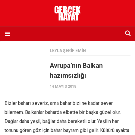
Anasayfa
LEYLA ŞERIF EMIN
Hakkımızda
Avrupa’nın Balkan
Künye
hazımsızlığı
İletişim
14 MAYIS 2018
Abone olmak istiyorum
Satış noktası listesi
Bizler baharı severiz, ama bahar bizi ne kadar sever
Eksik sayıların temini
bilemem. Balkanlar baharda elbette bir başka güzel olur.
Sosyal Medya
Dağlar daha yeşil, bağlar daha bereketli olur. Yeşilin her
Twitter
tonunu gören göz için bahar bayram gibi gelir. Kültürü ayakta