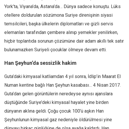
York’ta, Viyana’da, Astana’da… Dünya sadece konuştu. Lüks
Ekonomi
otellere doldurulan sözümona Suriye direnişinin siyasi
Spor
temsilcileri, başka ülkelerin diplomatları ve gizli servis
Manzara
elemanları tarafından çembere alınıp yemekler yenilirken,
Sağlık
hiçbir toplantıda sorunun çözümüne dair adam akıllı tek satır
Gıda-Beslenme
bulunamazken Suriyeli çocuklar ölmeye devam etti.
Hayat
Han Şeyhun’da sessizlik hakim
Türkiye
Siyaset
Guta’daki kimyasal katliamdan 4 yıl sonra, İdlip’in Maarat El
Dünya
Numan kentine bağlı Han Şeyhun kasabası… 4 Nisan 2017.
Avrupa
Guta’dan gelen görüntülerin neredeyse aynısı ajanslara
Asya
düştüğünde Suriye’deki kimyasal hayalet yine birden
dünyanın aklına geldi. Çoğu çocuk 100’ü aşkın Han
Afrika
Şeyhunlunun kimyasal gaz nedeniyle öldürülmesi yine
İslam Dünyası
dünyayı birkaç günlüğüne de olsa ayağa kaldırdı. Han