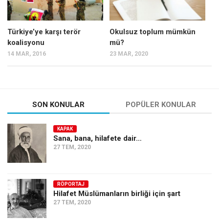
Türkiye’ye karşı terör
Okulsuz toplum mümkün
koalisyonu
mü?
14 MAR, 2016
23 MAR, 2020
SON KONULAR
POPÜLER KONULAR
KAPAK
Sana, bana, hilafete dair…
27 TEM, 2020
RÖPORTAJ
Hilafet Müslümanların birliği için şart
27 TEM, 2020