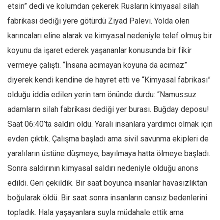
etsin” dedi ve kolumdan çekerek Rusların kimyasal silah
fabrikası dediği yere götürdü Ziyad Palevi. Yolda ölen
karıncaları eline alarak ve kimyasal nedeniyle telef olmuş bir
koyunu da işaret ederek yaşananlar konusunda bir fikir
vermeye çalıştı. “İnsana acımayan koyuna da acımaz”
diyerek kendi kendine de hayret etti ve “Kimyasal fabrikası”
olduğu iddia edilen yerin tam önünde durdu: “Namussuz
adamların silah fabrikası dediği yer burası. Buğday deposu!
Saat 06:40’ta saldırı oldu. Yaralı insanlara yardımcı olmak için
evden çıktık. Çalışma başladı ama sivil savunma ekipleri de
yaralıların üstüne düşmeye, bayılmaya hatta ölmeye başladı.
Sonra saldırının kimyasal saldırı nedeniyle olduğu anons
edildi. Geri çekildik. Bir saat boyunca insanlar havasızlıktan
boğularak öldü. Bir saat sonra insanların cansız bedenlerini
topladık. Hala yaşayanlara suyla müdahale ettik ama