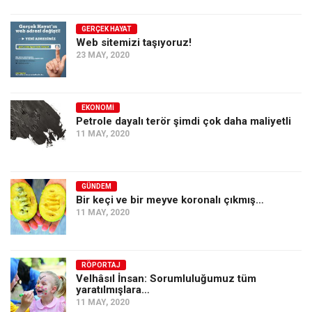
GERÇEK HAYAT
Web sitemizi taşıyoruz!
23 MAY, 2020
EKONOMI
Petrole dayalı terör şimdi çok daha maliyetli
11 MAY, 2020
GÜNDEM
Bir keçi ve bir meyve koronalı çıkmış…
11 MAY, 2020
RÖPORTAJ
Velhâsıl İnsan: Sorumluluğumuz tüm
yaratılmışlara…
11 MAY, 2020