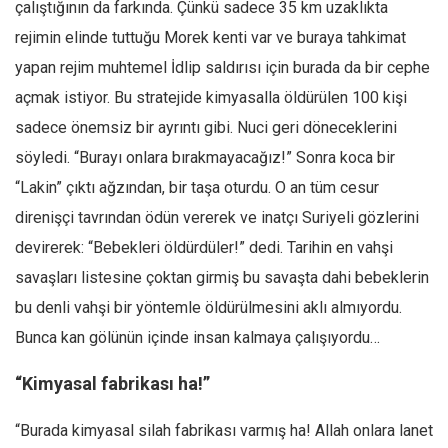
çalıştığının da farkında. Çünkü sadece 35 km uzaklıkta
rejimin elinde tuttuğu Morek kenti var ve buraya tahkimat
yapan rejim muhtemel İdlip saldırısı için burada da bir cephe
açmak istiyor. Bu stratejide kimyasalla öldürülen 100 kişi
sadece önemsiz bir ayrıntı gibi. Nuci geri döneceklerini
söyledi. “Burayı onlara bırakmayacağız!” Sonra koca bir
“Lakin” çıktı ağzından, bir taşa oturdu. O an tüm cesur
direnişçi tavrından ödün vererek ve inatçı Suriyeli gözlerini
devirerek: “Bebekleri öldürdüler!” dedi. Tarihin en vahşi
savaşları listesine çoktan girmiş bu savaşta dahi bebeklerin
bu denli vahşi bir yöntemle öldürülmesini aklı almıyordu.
Bunca kan gölünün içinde insan kalmaya çalışıyordu…
“Kimyasal fabrikası ha!”
“Burada kimyasal silah fabrikası varmış ha! Allah onlara lanet