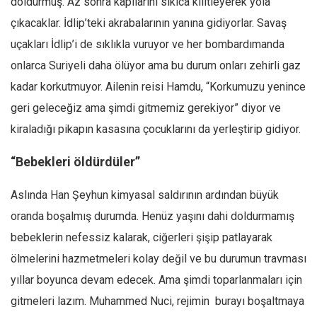
doldurmuş. Az sonra kapılarını sıkıca kilitleyerek yola
çıkacaklar. İdlip’teki akrabalarının yanına gidiyorlar. Savaş
uçakları İdlip’i de sıklıkla vuruyor ve her bombardımanda
onlarca Suriyeli daha ölüyor ama bu durum onları zehirli gaz
kadar korkutmuyor. Ailenin reisi Hamdu, “Korkumuzu yenince
geri geleceğiz ama şimdi gitmemiz gerekiyor” diyor ve
kiraladığı pikapın kasasına çocuklarını da yerleştirip gidiyor.
“Bebekleri öldürdüler”
Aslında Han Şeyhun kimyasal saldırının ardından büyük
oranda boşalmış durumda. Henüz yaşını dahi doldurmamış
bebeklerin nefessiz kalarak, ciğerleri şişip patlayarak
ölmelerini hazmetmeleri kolay değil ve bu durumun travması
yıllar boyunca devam edecek. Ama şimdi toparlanmaları için
gitmeleri lazım. Muhammed Nuci, rejimin burayı boşaltmaya