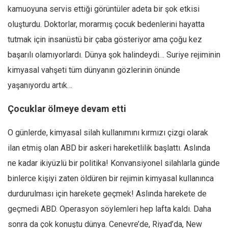
kamuoyuna servis ettiği görüntüler adeta bir şok etkisi
Mehmet Ali Tekin
oluşturdu. Doktorlar, morarmış çocuk bedenlerini hayatta
Abir E. Nahas
tutmak için insanüstü bir çaba gösteriyor ama çoğu kez
Amina S. Jenenkovic
başarılı olamıyorlardı. Dünya şok halindeydi… Suriye rejiminin
Bağdagül Öz
kimyasal vahşeti tüm dünyanın gözlerinin önünde
Esra Elönü
yaşanıyordu artık…
» Yazar arşivi
Çocuklar ölmeye devam etti
Bu Sayı
O günlerde, kimyasal silah kullanımını kırmızı çizgi olarak
Tüm Sayılar
ilan etmiş olan ABD bir askeri hareketlilik başlattı. Aslında
Kategoriler
ne kadar ikiyüzlü bir politika! Konvansiyonel silahlarla günde
Kültür Sanat
binlerce kişiyi zaten öldüren bir rejimin kimyasal kullanınca
Kitap
durdurulması için harekete geçmek! Aslında harekete de
Karisi kitap sualleri
geçmedi ABD. Operasyon söylemleri hep lafta kaldı. Daha
7 soruda bu hafta
sonra da çok konuştu dünya. Cenevre’de, Riyad’da, New