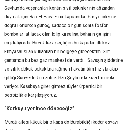
Amerika
Şeyhun’da yaşananları kentin sivil sakinlerinin ağzından
Avustralya
duymak için Bab El Hava Sınır kapısından Suriye içlerine
Tarih
doğru ilerlerken güneş, sadece bir gün sonra fosfor
Düşünce
bombaları atılacak olan İdlip kırsalına, baharın gelişini
Dosyalar
müjdeliyordu. Birçok kez geçtiğim bu kapıdan ilk kez
kimyasal silah kullanılan bir bölgeye gidecektim. Sırt
çantamda bu kez gaz maskesi de vardı… Savaşın şiddetine
ve yıkık dökük sokaklara rağmen hayatın tüm hızıyla akıp
gittiği Suriye’de bu canlılık Han Şeyhun’da kısa bir mola
veriyor. Kasabaya girer girmez tüyler ürpertici bir
sessizlikle karşılaşıyoruz.
“Korkuyu yenince döneceğiz”
Murati ailesi küçük bir pikapa doldurabildiği kadar eşyayı