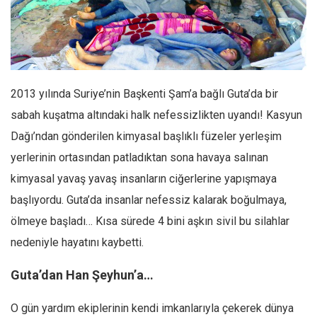
Facebook
Instagram
YouTube
Editörden
2013 yılında Suriye’nin Başkenti Şam’a bağlı Guta’da bir
Yazarlar
sabah kuşatma altındaki halk nefessizlikten uyandı! Kasyun
Kemal Özer
Dağı’ndan gönderilen kimyasal başlıklı füzeler yerleşim
Mahmut Toptaş
yerlerinin ortasından patladıktan sona havaya salınan
Yvonne Ridley
kimyasal yavaş yavaş insanların ciğerlerine yapışmaya
Barış Tarımcıoğlu
başlıyordu. Guta’da insanlar nefessiz kalarak boğulmaya,
ölmeye başladı… Kısa sürede 4 bini aşkın sivil bu silahlar
Ömer Kayani
nedeniyle hayatını kaybetti.
Yusuf Armağan
Hasanali Yıldırım
Guta’dan Han Şeyhun’a…
Leyla Şerif Emin
O gün yardım ekiplerinin kendi imkanlarıyla çekerek dünya
Selçuk Türkyılmaz