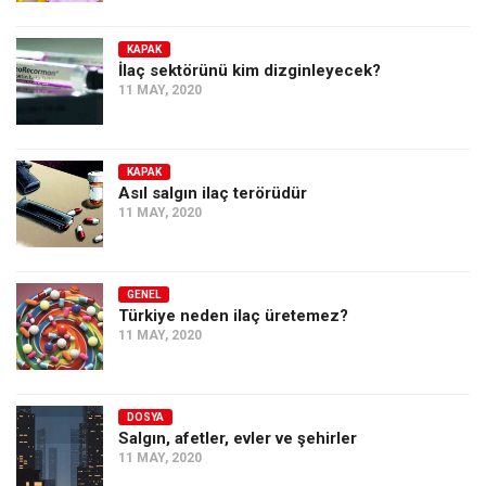
KAPAK
İlaç sektörünü kim dizginleyecek?
11 MAY, 2020
KAPAK
Asıl salgın ilaç terörüdür
11 MAY, 2020
GENEL
Türkiye neden ilaç üretemez?
11 MAY, 2020
DOSYA
Salgın, afetler, evler ve şehirler
11 MAY, 2020