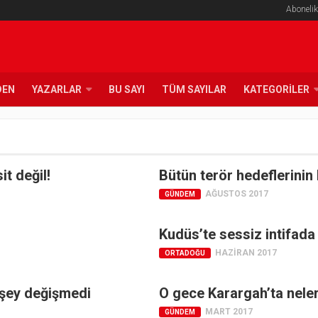
Abonelik
DEN
YAZARLAR
BU SAYI
TÜM SAYILAR
KATEGORILER
t değil!
Bütün terör hedeflerinin
AĞUSTOS 2017
GÜNDEM
Kudüs’te sessiz intifada
HAZIRAN 2017
ORTADOĞU
 şey değişmedi
O gece Karargah’ta nele
MART 2017
GÜNDEM