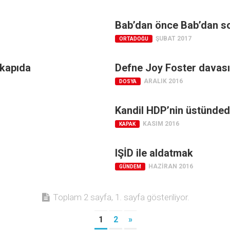
Bab’dan önce Bab’dan s
ŞUBAT 2017
ORTADOĞU
 kapıda
Defne Joy Foster davası
ARALIK 2016
DOSYA
Kandil HDP’nin üstünded
KASIM 2016
KAPAK
IŞİD ile aldatmak
HAZIRAN 2016
GÜNDEM
Toplam 2 sayfa, 1. sayfa gösteriliyor.
1
2
»