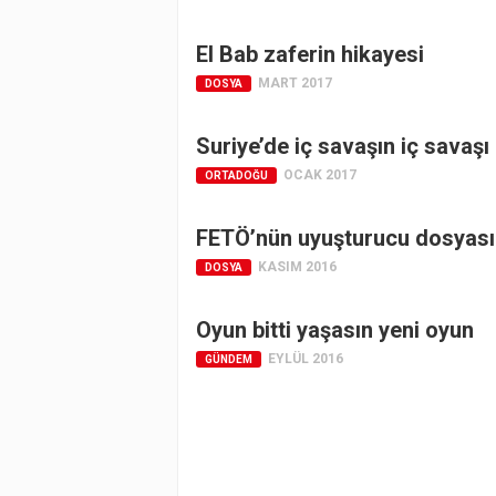
El Bab zaferin hikayesi
MART 2017
DOSYA
Suriye’de iç savaşın iç savaşı
OCAK 2017
ORTADOĞU
FETÖ’nün uyuşturucu dosyası
KASIM 2016
DOSYA
Oyun bitti yaşasın yeni oyun
EYLÜL 2016
GÜNDEM