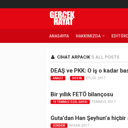
ANASAYFA
HAKKIMIZDA
EDITÖR
CIHAT ARPACIK
`S ALL POSTS
DEAŞ ve PKK: O iş o kadar basi
/
EYLÜL 2017
ANALIZ
DOSYA
Bir yıllık FETÖ bilançosu
TEMMUZ 2017
15 TEMMUZ ÖZEL SAYISI
Guta’dan Han Şeyhun’a hiçbir
NISAN 2017
GÜNDEM