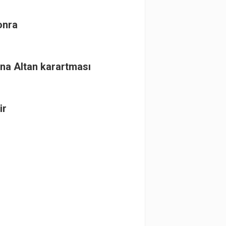
onra
na Altan karartması
ir