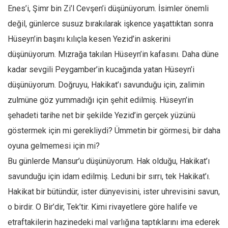
Enes’i, Şimr bin Zi’l Cevşen’i düşünüyorum. İsimler önemli
Mehmet Ali Tekin
değil, günlerce susuz bırakılarak işkence yaşattıktan sonra
Abir E. Nahas
Hüseyn’in başını kılıçla kesen Yezid’in askerini
Amina S. Jenenkovic
düşünüyorum. Mızrağa takılan Hüseyn’in kafasını. Daha düne
Bağdagül Öz
kadar sevgili Peygamber’in kucağında yatan Hüseyn’i
Esra Elönü
düşünüyorum. Doğruyu, Hakikat’ı savunduğu için, zalimin
zulmüne göz yummadığı için şehit edilmiş. Hüseyn’in
» Yazar arşivi
şehadeti tarihe net bir şekilde Yezid’in gerçek yüzünü
Bu Sayı
göstermek için mi gerekliydi? Ümmetin bir görmesi, bir daha
Tüm Sayılar
oyuna gelmemesi için mi?
Kategoriler
Bu günlerde Mansur’u düşünüyorum. Hak olduğu, Hakikat’ı
Kültür Sanat
savunduğu için idam edilmiş. Leduni bir sırrı, tek Hakikat’ı.
Kitap
Hakikat bir bütündür, ister dünyevisini, ister uhrevisini savun,
o birdir. O Bir’dir, Tek’tir. Kimi rivayetlere göre halife ve
Karisi kitap sualleri
etraftakilerin hazinedeki mal varlığına taptıklarını ima ederek
7 soruda bu hafta