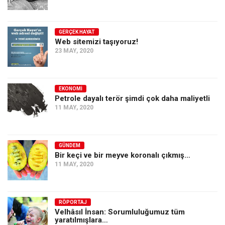
GERÇEK HAYAT
Web sitemizi taşıyoruz!
23 MAY, 2020
EKONOMI
Petrole dayalı terör şimdi çok daha maliyetli
11 MAY, 2020
GÜNDEM
Bir keçi ve bir meyve koronalı çıkmış…
11 MAY, 2020
RÖPORTAJ
Velhâsıl İnsan: Sorumluluğumuz tüm
yaratılmışlara…