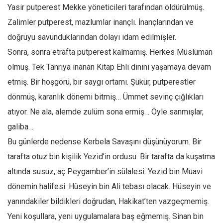
Facebook
Yasir putperest Mekke yöneticileri tarafından öldürülmüş.
Instagram
Zalimler putperest, mazlumlar inançlı. İnançlarından ve
doğruyu savunduklarından dolayı idam edilmişler.
YouTube
Sonra, sonra etrafta putperest kalmamış. Herkes Müslüman
Editörden
olmuş. Tek Tanrıya inanan Kitap Ehli dinini yaşamaya devam
Yazarlar
etmiş. Bir hoşgörü, bir saygı ortamı. Şükür, putperestler
Kemal Özer
dönmüş, karanlık dönemi bitmiş… Ümmet sevinç çığlıkları
Mahmut Toptaş
atıyor. Ne ala, alemde zulüm sona ermiş… Öyle sanmışlar,
Yvonne Ridley
galiba…
Barış Tarımcıoğlu
Bu günlerde nedense Kerbela Savaşını düşünüyorum. Bir
tarafta otuz bin kişilik Yezid’in ordusu. Bir tarafta da kuşatma
Ömer Kayani
altında susuz, aç Peygamber’in sülalesi. Yezid bin Muavi
Yusuf Armağan
dönemin halifesi. Hüseyin bin Ali tebası olacak. Hüseyin ve
Hasanali Yıldırım
yanındakiler bildikleri doğrudan, Hakikat’ten vazgeçmemiş.
Leyla Şerif Emin
Yeni koşullara, yeni uygulamalara baş eğmemiş. Sinan bin
Selçuk Türkyılmaz