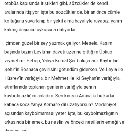
Facebook
otobüs kapısında itiştikleri gibi, sözcükler de kendi
aralarında itişiyor. İşte bu sözcükler de, bir an önce cümle
Instagram
koltuğuna yuvarlanıp bir şekil alma hayaliyle rüyasız, yarım
YouTube
kalmış düşünce uykusuna dalıyorlar.
Editörden
İçimden güzel bir şey yazmak geliyor. Mesela, Kasım
Yazarlar
başında bizim Leyla’nın daveti üzerine gittiğim Üsküp
Kemal Özer
ziyaretimi. Sebep, Yahya Kemal Şiir buluşması. Kaybolan
Mahmut Toptaş
Şehir’in Bosnaca çevirisini götürdüm giderken. Ve Leyla ile
Yvonne Ridley
Hüsrev’in varlığıyla, bir Mehmet ile iki Seyhan’ın varlığıyla,
Barış Tarımcıoğlu
etraflarında toplanan genlerin varlığıyla şehrin
Ömer Kayani
kaybolmazlığını anladım. Sen kimsin Amina ki bu kadar
Yusuf Armağan
kabaca koca Yahya Kemal’e dil uzatıyorsun? Medeniyet
Hasanali Yıldırım
açısından kaybolmaması yeter. İşte, bu kaybolmazlığının
Leyla Şerif Emin
arkasında bir emek, bu neslin ve önceki nesillerin emeği ve
direnişi var.
Selçuk Türkyılmaz