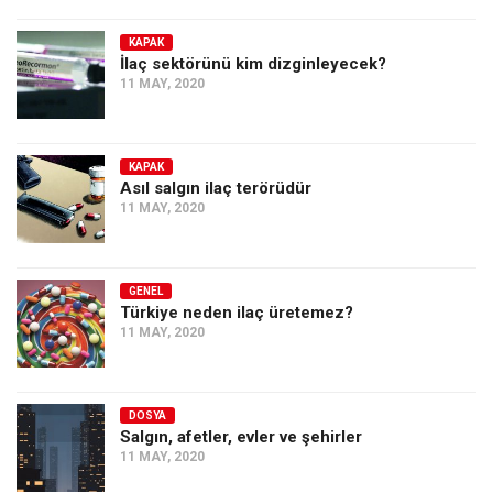
KAPAK
İlaç sektörünü kim dizginleyecek?
11 MAY, 2020
KAPAK
Asıl salgın ilaç terörüdür
11 MAY, 2020
GENEL
Türkiye neden ilaç üretemez?
11 MAY, 2020
DOSYA
Salgın, afetler, evler ve şehirler
11 MAY, 2020