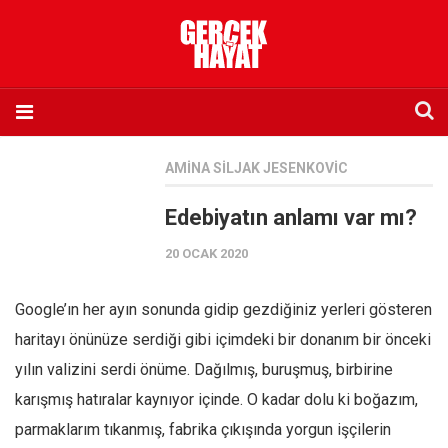
Anasayfa
AMINA SILJAK JESENKOVIC
Hakkımızda
Edebiyatın anlamı var mı?
Künye
20 OCAK 2020
İletişim
Abone olmak istiyorum
Google’ın her ayın sonunda gidip gezdiğiniz yerleri gösteren
Satış noktası listesi
haritayı önünüze serdiği gibi içimdeki bir donanım bir önceki
Eksik sayıların temini
yılın valizini serdi önüme. Dağılmış, buruşmuş, birbirine
Sosyal Medya
karışmış hatıralar kaynıyor içinde. O kadar dolu ki boğazım,
Twitter
parmaklarım tıkanmış, fabrika çıkışında yorgun işçilerin