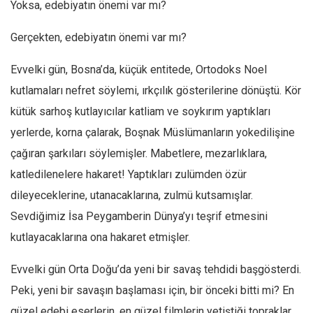
Yoksa, edebiyatın önemi var mı?
Gerçekten, edebiyatın önemi var mı?
Evvelki gün, Bosna’da, küçük entitede, Ortodoks Noel
kutlamaları nefret söylemi, ırkçılık gösterilerine dönüştü. Kör
kütük sarhoş kutlayıcılar katliam ve soykırım yaptıkları
yerlerde, korna çalarak, Boşnak Müslümanların yokedilişine
çağıran şarkıları söylemişler. Mabetlere, mezarlıklara,
katledilenelere hakaret! Yaptıkları zulümden özür
dileyeceklerine, utanacaklarına, zulmü kutsamışlar.
Sevdiğimiz İsa Peygamberin Dünya’yı teşrif etmesini
kutlayacaklarına ona hakaret etmişler.
Evvelki gün Orta Doğu’da yeni bir savaş tehdidi başgösterdi.
Peki, yeni bir savaşın başlaması için, bir önceki bitti mi? En
güzel edebi eserlerin, en güzel filmlerin yetiştiği topraklar