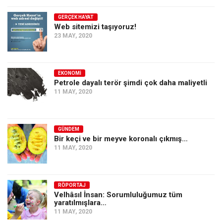
GERÇEK HAYAT
Web sitemizi taşıyoruz!
23 MAY, 2020
EKONOMI
Petrole dayalı terör şimdi çok daha maliyetli
11 MAY, 2020
GÜNDEM
Bir keçi ve bir meyve koronalı çıkmış…
11 MAY, 2020
RÖPORTAJ
Velhâsıl İnsan: Sorumluluğumuz tüm
yaratılmışlara…
11 MAY, 2020