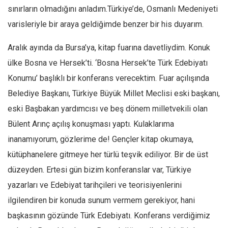
sınırların olmadığını anladım.Türkiye’de, Osmanlı Medeniyeti
Ekonomi
varisleriyle bir araya geldiğimde benzer bir his duyarım.
Spor
Manzara
Aralık ayında da Bursa’ya, kitap fuarına davetliydim. Konuk
ülke Bosna ve Hersek’ti. ‘Bosna Hersek’te Türk Edebiyatı
Sağlık
Konumu’ başlıklı bir konferans verecektim. Fuar açılışında
Gıda-Beslenme
Belediye Başkanı, Türkiye Büyük Millet Meclisi eski başkanı,
Hayat
eski Başbakan yardımcısı ve beş dönem milletvekili olan
Türkiye
Bülent Arınç açılış konuşması yaptı. Kulaklarıma
Siyaset
inanamıyorum, gözlerime de! Gençler kitap okumaya,
Dünya
kütüphanelere gitmeye her türlü teşvik ediliyor. Bir de üst
Avrupa
düzeyden. Ertesi gün bizim konferanslar var, Türkiye
Asya
yazarları ve Edebiyat tarihçileri ve teorisiyenlerini
Afrika
ilgilendiren bir konuda sunum vermem gerekiyor, hani
İslam Dünyası
başkasının gözünde Türk Edebiyatı. Konferans verdiğimiz