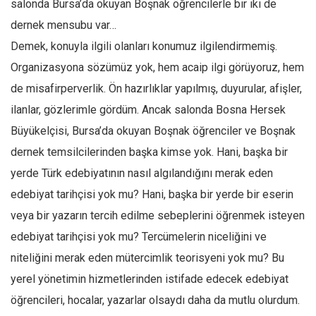
salonda Bursa’da okuyan Boşnak öğrencilerle bir iki de
Amerika
dernek mensubu var…
Avustralya
Demek, konuyla ilgili olanları konumuz ilgilendirmemiş.
Tarih
Organizasyona sözümüz yok, hem acaip ilgi görüyoruz, hem
Düşünce
de misafirperverlik. Ön hazırlıklar yapılmış, duyurular, afişler,
Dosyalar
ilanlar, gözlerimle gördüm. Ancak salonda Bosna Hersek
Büyükelçisi, Bursa’da okuyan Boşnak öğrenciler ve Boşnak
dernek temsilcilerinden başka kimse yok. Hani, başka bir
yerde Türk edebiyatının nasıl algılandığını merak eden
edebiyat tarihçisi yok mu? Hani, başka bir yerde bir eserin
veya bir yazarın tercih edilme sebeplerini öğrenmek isteyen
edebiyat tarihçisi yok mu? Tercümelerin niceliğini ve
niteliğini merak eden mütercimlik teorisyeni yok mu? Bu
yerel yönetimin hizmetlerinden istifade edecek edebiyat
öğrencileri, hocalar, yazarlar olsaydı daha da mutlu olurdum.