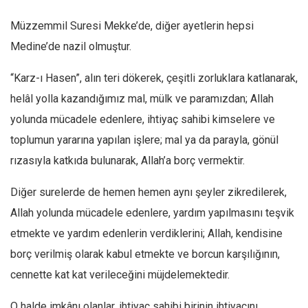
Müzzemmil Suresi Mekke’de, diğer ayetlerin hepsi
Medine’de nazil olmuştur.
“Karz-ı Hasen”, alın teri dökerek, çeşitli zorluklara katlanarak,
helâl yolla kazandığımız mal, mülk ve paramızdan; Allah
yolunda mücadele edenlere, ihtiyaç sahibi kimselere ve
toplumun yararına yapılan işlere; mal ya da parayla, gönül
rızasıyla katkıda bulunarak, Allah’a borç vermektir.
Diğer surelerde de hemen hemen aynı şeyler zikredilerek,
Allah yolunda mücadele edenlere, yardım yapılmasını teşvik
etmekte ve yardım edenlerin verdiklerini; Allah, kendisine
borç verilmiş olarak kabul etmekte ve borcun karşılığının,
cennette kat kat verileceğini müjdelemektedir.
O halde imkânı olanlar, ihtiyaç sahibi birinin ihtiyacını