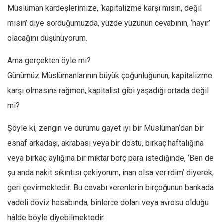
Facebook
Müslüman kardeşlerimize, ‘kapitalizme karşı mısın, değil
Instagram
misin’ diye sorduğumuzda, yüzde yüzünün cevabının, ‘hayır’
olacağını düşünüyorum.
YouTube
Editörden
Ama gerçekten öyle mi?
Yazarlar
Günümüz Müslümanlarının büyük çoğunluğunun, kapitalizme
karşı olmasına rağmen, kapitalist gibi yaşadığı ortada değil
Kemal Özer
mi?
Mahmut Toptaş
Yvonne Ridley
Şöyle ki, zengin ve durumu gayet iyi bir Müslüman’dan bir
Barış Tarımcıoğlu
esnaf arkadaşı, akrabası veya bir dostu, birkaç haftalığına
Ömer Kayani
veya birkaç aylığına bir miktar borç para istediğinde, ‘Ben de
şu anda nakit sıkıntısı çekiyorum, inan olsa verirdim’ diyerek,
Yusuf Armağan
geri çevirmektedir. Bu cevabı verenlerin birçoğunun bankada
Hasanali Yıldırım
vadeli döviz hesabında, binlerce doları veya avrosu olduğu
Leyla Şerif Emin
hâlde böyle diyebilmektedir.
Selçuk Türkyılmaz