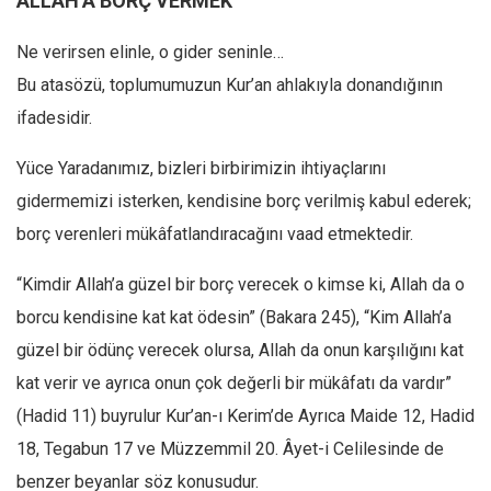
ALLAH’A BORÇ VERMEK
Amerika
Avustralya
Ne verirsen elinle, o gider seninle…
Tarih
Bu atasözü, toplumumuzun Kur’an ahlakıyla donandığının
Düşünce
ifadesidir.
Dosyalar
Yüce Yaradanımız, bizleri birbirimizin ihtiyaçlarını
gidermemizi isterken, kendisine borç verilmiş kabul ederek;
borç verenleri mükâfatlandıracağını vaad etmektedir.
“Kimdir Allah’a güzel bir borç verecek o kimse ki, Allah da o
borcu kendisine kat kat ödesin” (Bakara 245), “Kim Allah’a
güzel bir ödünç verecek olursa, Allah da onun karşılığını kat
kat verir ve ayrıca onun çok değerli bir mükâfatı da vardır”
(Hadid 11) buyrulur Kur’an-ı Kerim’de Ayrıca Maide 12, Hadid
18, Tegabun 17 ve Müzzemmil 20. Âyet-i Celilesinde de
benzer beyanlar söz konusudur.