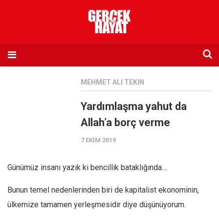
Anasayfa
MEHMET ALI TEKIN
Hakkımızda
Yardımlaşma yahut da
Künye
Allah’a borç verme
İletişim
7 EKIM 2019
Abone olmak istiyorum
Satış noktası listesi
Günümüz insanı yazık ki bencillik bataklığında…
Eksik sayıların temini
Bunun temel nedenlerinden biri de kapitalist ekonominin,
Sosyal Medya
ülkemize tamamen yerleşmesidir diye düşünüyorum.
Twitter