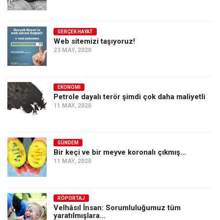
GERÇEK HAYAT
Web sitemizi taşıyoruz!
23 MAY, 2020
EKONOMI
Petrole dayalı terör şimdi çok daha maliyetli
11 MAY, 2020
GÜNDEM
Bir keçi ve bir meyve koronalı çıkmış…
11 MAY, 2020
RÖPORTAJ
Velhâsıl İnsan: Sorumluluğumuz tüm
yaratılmışlara…