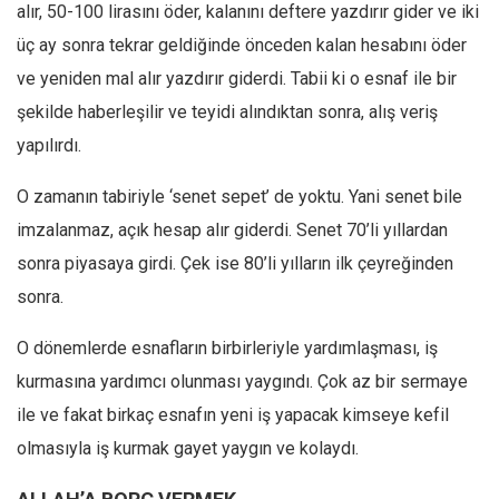
alır, 50-100 lirasını öder, kalanını deftere yazdırır gider ve iki
Ekonomi
üç ay sonra tekrar geldiğinde önceden kalan hesabını öder
Spor
ve yeniden mal alır yazdırır giderdi. Tabii ki o esnaf ile bir
Manzara
şekilde haberleşilir ve teyidi alındıktan sonra, alış veriş
Sağlık
yapılırdı.
Gıda-Beslenme
O zamanın tabiriyle ‘senet sepet’ de yoktu. Yani senet bile
Hayat
imzalanmaz, açık hesap alır giderdi. Senet 70’li yıllardan
Türkiye
sonra piyasaya girdi. Çek ise 80’li yılların ilk çeyreğinden
Siyaset
sonra.
Dünya
O dönemlerde esnafların birbirleriyle yardımlaşması, iş
Avrupa
kurmasına yardımcı olunması yaygındı. Çok az bir sermaye
Asya
ile ve fakat birkaç esnafın yeni iş yapacak kimseye kefil
Afrika
olmasıyla iş kurmak gayet yaygın ve kolaydı.
İslam Dünyası