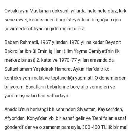
Mehmet Ali Tekin
Oysaki aynı Müslüman doksanlı yıllarda, hele hele otuz, kırk
Abir E. Nahas
sene evvel, kendisinden borç isteyenlerin birçoğunu geri
çevirmeden ihtiyacını giderdiğini biliriz.
Amina S. Jenenkovic
Bağdagül Öz
Babam Rahmetli, 1967 yılından 1970 yılına kadar Beyazıt
Esra Elönü
Bakırcılar İbn-ül Emin İş Hanı (İlim Yayma Cemiyeti’nin ilk
» Yazar arşivi
merkez binası) 2. katta ve 1970-77 yılları arasında da,
Sultanhamam Yeşildirek Hamarat Aykın Han’da triko-
Bu Sayı
konfeksiyon imalat ve toptancılığı yapmıştı. O dönemlerden
Tüm Sayılar
biliyorum. Esnafların birbirlerine borç alıp vermeleri ve
Kategoriler
yardımlaşmaları had safhadaydı.
Kültür Sanat
Anadolu’nun herhangi bir şehrinden Sivas’tan, Kayseri’den,
Kitap
Afyon’dan, Konya’dan vb. bir esnaf gelir ve ‘Beni falan esnaf
Karisi kitap sualleri
gönderdi’ der ve o zamanın parasıyla, 300-400 TL’lik bir mal
7 soruda bu hafta