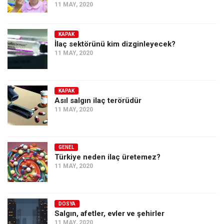
11 MAY, 2020
KAPAK
İlaç sektörünü kim dizginleyecek?
11 MAY, 2020
KAPAK
Asıl salgın ilaç terörüdür
11 MAY, 2020
GENEL
Türkiye neden ilaç üretemez?
11 MAY, 2020
DOSYA
Salgın, afetler, evler ve şehirler
11 MAY, 2020