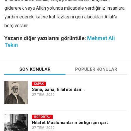
gidererek veya Allah yolunda mücadele verdiğiniz insanlara
yardım ederek, kat ve kat fazlasını geri alacakları Allah’a
borç versin!
Yazarın diğer yazılarını görüntüle:
Mehmet Ali
Tekin
SON KONULAR
POPÜLER KONULAR
KAPAK
Sana, bana, hilafete dair…
27 TEM, 2020
RÖPORTAJ
Hilafet Müslümanların birliği için şart
27 TEM, 2020