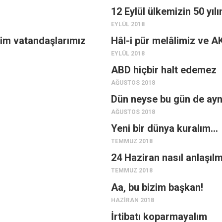
12 Eylül ülkemizin 50 yılı
EYLÜL 2018
slim vatandaşlarımız
Hâl-i pür melâlimiz ve AK
EYLÜL 2018
ABD hiçbir halt edemez
AĞUSTOS 2018
Dün neyse bu gün de ay
AĞUSTOS 2018
Yeni bir dünya kuralım…
TEMMUZ 2018
24 Haziran nasıl anlaşılm
TEMMUZ 2018
Aa, bu bizim başkan!
HAZIRAN 2018
İrtibatı koparmayalım