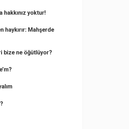
a hakkınız yoktur!
n haykırır: Mahşerde
ri bize ne öğütlüyor?
ye’m?
yalım
r?