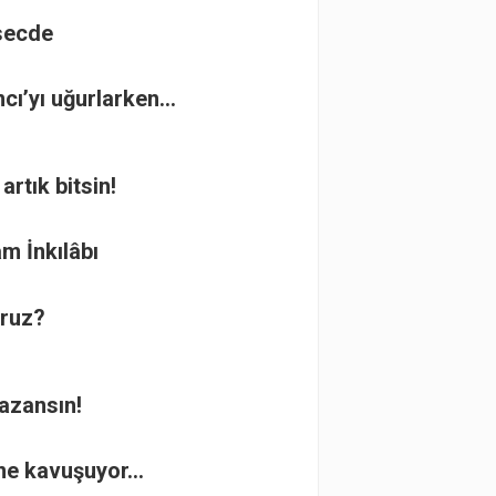
secde
ncı’yı uğurlarken…
artık bitsin!
m İnkılâbı
oruz?
azansın!
ne kavuşuyor…