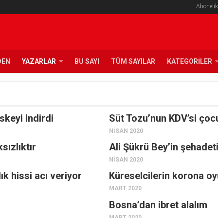
Abonelik
DEN
YAZARLAR
BU SAYI
TÜM SAYILAR
KATEGORILER
keyi indirdi
Süt Tozu’nun KDV’si çocu
NISAN 2020
sızlıktır
Ali Şükrü Bey’in şehadet
NISAN 2020
ık hissi acı veriyor
Küreselcilerin korona oy
MART 2020
Bosna’dan ibret alalım
MART 2020