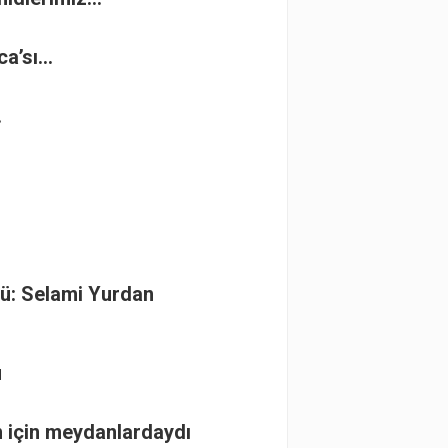
ca’sı…
…
sü: Selami Yurdan
u
n için meydanlardaydı