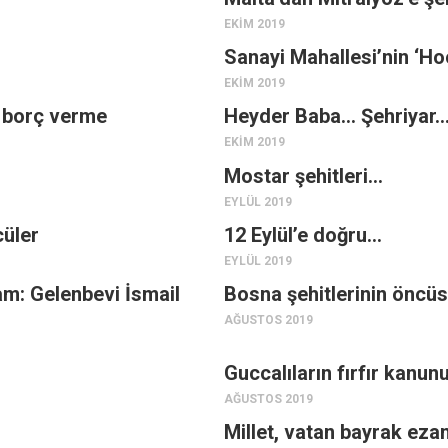
EKIM 2019
Sanayi Mahallesi’nin ‘Ho
EKIM 2019
a borç verme
Heyder Baba… Şehriyar
EKIM 2019
Mostar şehitleri…
EYLÜL 2019
cüler
12 Eylül’e doğru…
EYLÜL 2019
am: Gelenbevi İsmail
Bosna şehitlerinin öncü
AĞUSTOS 2019
Guccalıların fırfır kanun
AĞUSTOS 2019
Millet, vatan bayrak eza