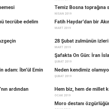
nemesi
Temiz Bosna toprağına 
NISAN 2019
mü tecrübe edelim
Fatih Haydar’dan bir Akı
MART 2019
azgeçin
28 Şubat zulmünün izleri 
MART 2019
Şafakta On Gün: İran İsla
ŞUBAT 2019
n adam: İbn’ül Emin
Neden kendimiz olamıy
ŞUBAT 2019
’nın ardından
Hem biz, hem de millet k
OCAK 2019
Moro destanı özgürlüğü