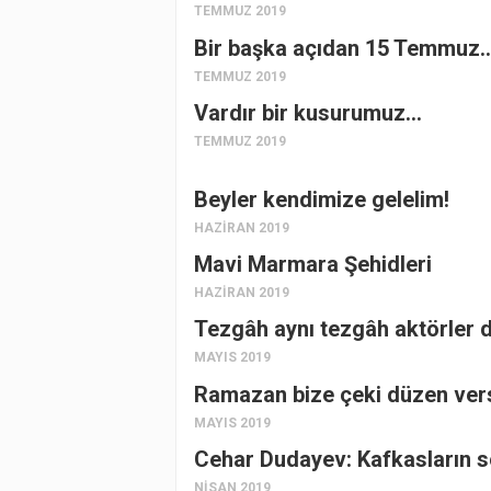
TEMMUZ 2019
Bir başka açıdan 15 Temmuz
TEMMUZ 2019
Vardır bir kusurumuz…
TEMMUZ 2019
Beyler kendimize gelelim!
HAZIRAN 2019
Mavi Marmara Şehidleri
HAZIRAN 2019
Tezgâh aynı tezgâh aktörler d
MAYIS 2019
Ramazan bize çeki düzen vers
MAYIS 2019
Cehar Dudayev: Kafkasların so
NISAN 2019