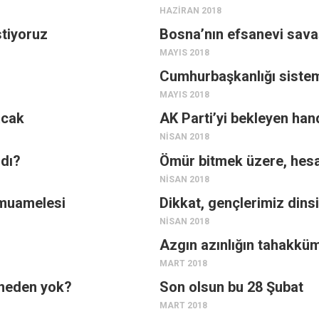
HAZIRAN 2018
stiyoruz
Bosna’nın efsanevi savaş
MAYIS 2018
Cumhurbaşkanlığı sistem
MAYIS 2018
acak
AK Parti’yi bekleyen han
NISAN 2018
ndı?
Ömür bitmek üzere, hesa
NISAN 2018
 muamelesi
Dikkat, gençlerimiz dinsi
NISAN 2018
Azgın azınlığın tahakk
MART 2018
 neden yok?
Son olsun bu 28 Şubat
MART 2018