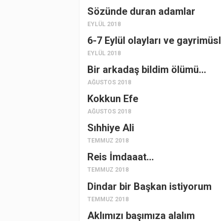
Sözünde duran adamlar
EYLÜL 2018
6-7 Eylül olayları ve gayrimü
EYLÜL 2018
Bir arkadaş bildim ölümü…
AĞUSTOS 2018
Kokkun Efe
AĞUSTOS 2018
Sıhhiye Ali
TEMMUZ 2018
Reis İmdaaat…
TEMMUZ 2018
Dindar bir Başkan istiyorum
TEMMUZ 2018
Aklımızı başımıza alalım