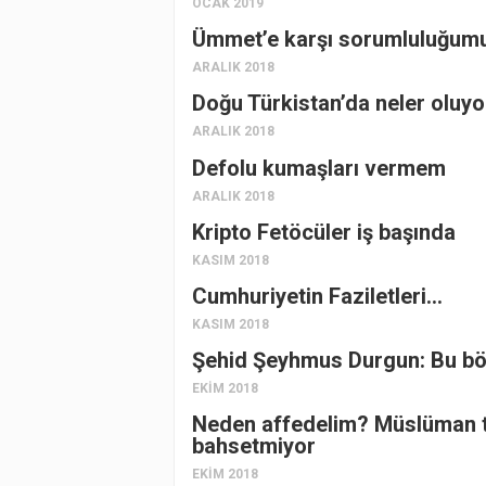
OCAK 2019
Ümmet’e karşı sorumluluğum
ARALIK 2018
Doğu Türkistan’da neler oluyo
ARALIK 2018
Defolu kumaşları vermem
ARALIK 2018
Kripto Fetöcüler iş başında
KASIM 2018
Cumhuriyetin Faziletleri…
KASIM 2018
Şehid Şeyhmus Durgun: Bu böy
EKIM 2018
Neden affedelim? Müslüman 
bahsetmiyor
EKIM 2018