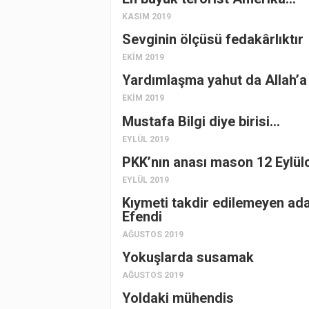
KASIM 2019
Sevginin ölçüsü fedakârlıktır
EKIM 2019
Yardımlaşma yahut da Allah’
EKIM 2019
Mustafa Bilgi diye birisi…
EYLÜL 2019
PKK’nın anası mason 12 Eylül
EYLÜL 2019
Kıymeti takdir edilemeyen ad
Efendi
AĞUSTOS 2019
Yokuşlarda susamak
AĞUSTOS 2019
Yoldaki mühendis