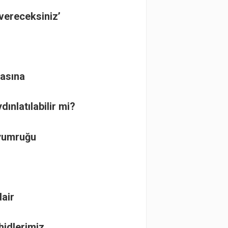
 vereceksiniz’
rasına
ınlatılabilir mi?
 yumruğu
air
hidlerimiz…