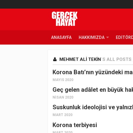
ANASAYFA
HAKKIMIZDA
EDITÖR
MEHMET ALI TEKIN
`S ALL POSTS
Korona Batı’nın yüzündeki mas
MAYIS 2020
Geç gelen adâlet en büyük hak
NISAN 2020
Suskunluk ideolojisi ve yalnızl
MART 2020
Korona terbiyesi
MART 2020