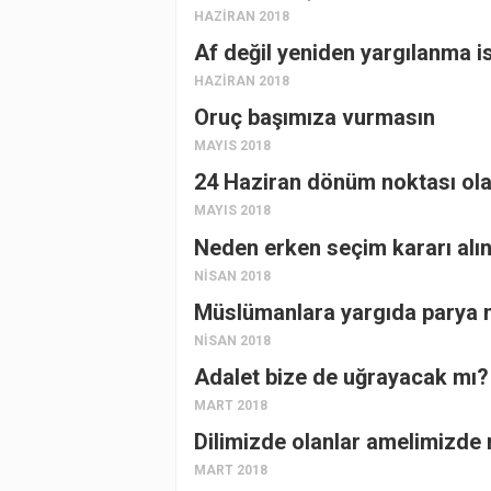
HAZIRAN 2018
Af değil yeniden yargılanma i
HAZIRAN 2018
Oruç başımıza vurmasın
MAYIS 2018
24 Haziran dönüm noktası ol
MAYIS 2018
Neden erken seçim kararı alı
NISAN 2018
Müslümanlara yargıda parya
NISAN 2018
Adalet bize de uğrayacak mı?
MART 2018
Dilimizde olanlar amelimizde
MART 2018