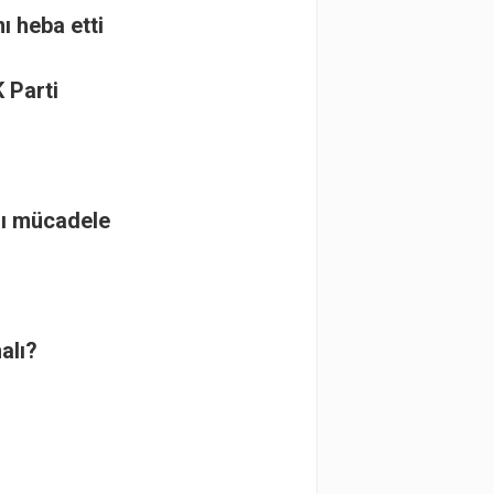
nı heba etti
 Parti
nı mücadele
alı?