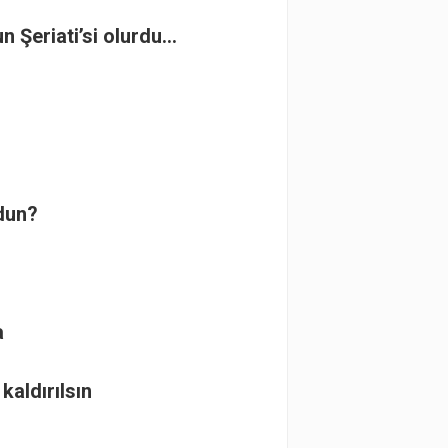
 Şeriati’si olurdu…
dun?
a
kaldırılsın