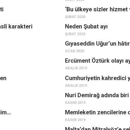
ti
‘Bu ülkeye sizler hizmet
ŞUBAT 2020
slî karakteri
Neden Şubat ayı
ŞUBAT 2020
Gıyaseddin Uğur’un hâtı
OCAK 2020
Ercüment Öztürk olayı ayd
ARALIK 2019
den
Cumhuriyetin kahredici
ARALIK 2019
Nuri Demirağ adında biri
KASIM 2019
’im…
Memleketin zencilerine d
KASIM 2019
Malta’dan Mitralyöz’e şe