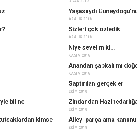
OCAK 2019
uz
Yaşasaydı Güneydoğu’nun
ARALIK 2018
r?
Sizleri çok özledik
ARALIK 2018
Niye sevelim ki…
KASIM 2018
Anandan şapkalı mı doğ
KASIM 2018
Saptırılan gerçekler
EKIM 2018
le biline
Zindandan Hazinedarlığ
EKIM 2018
tutsaklardan kimse
Aileyi parçalama kanunu 
EKIM 2018