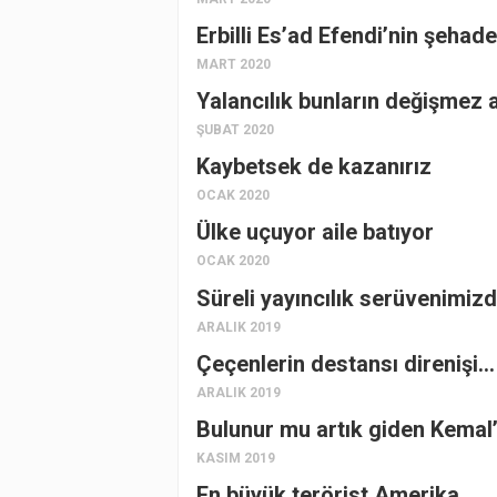
Erbilli Es’ad Efendi’nin şehade
MART 2020
Yalancılık bunların değişmez a
ŞUBAT 2020
Kaybetsek de kazanırız
OCAK 2020
Ülke uçuyor aile batıyor
OCAK 2020
Süreli yayıncılık serüvenimiz
ARALIK 2019
Çeçenlerin destansı direnişi…
ARALIK 2019
Bulunur mu artık giden Kemal
KASIM 2019
En büyük terörist Amerika…