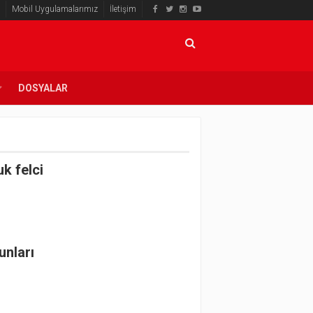
Mobil Uygulamalarımız
İletişim
DOSYALAR
k felci
i
unları