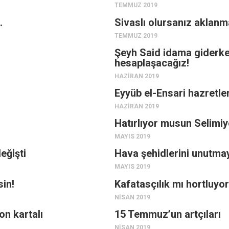
TEMMUZ 2019
…
Sivaslı olursanız aklanm
TEMMUZ 2019
Şeyh Said idama giderke
hesaplaşacağız!
HAZIRAN 2019
Eyyüb el-Ensari hazretle
HAZIRAN 2019
Hatırlıyor musun Selimi
MAYIS 2019
eğişti
Hava şehidlerini unutma
MAYIS 2019
in!
Kafatasçılık mı hortluyo
NISAN 2019
n kartalı
15 Temmuz’un artçıları
NISAN 2019