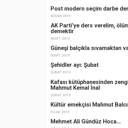
Post modern seçim darbe de
NISAN 2019
AK Parti’ye ders verelim, ölü
demektir
MART 2019
Güneşi balçıkla sıvamaktan v
MART 2019
Şehidler ayı: Şubat
ŞUBAT 2019
Kafası kütüphanesinden zengi
Mahmut Kemal İnal
ŞUBAT 2019
Kültür emekçisi Mahmut Balcı
OCAK 2019
Mehmet Ali Gündüz Hoca…