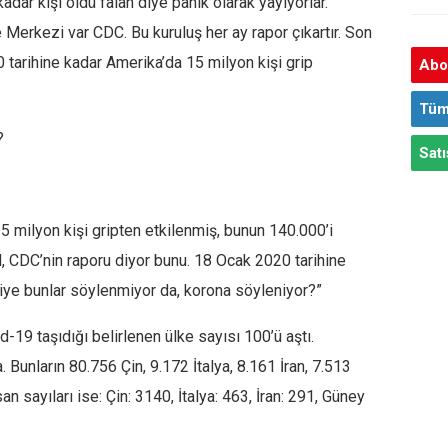
adar kişi öldü falan diye panik olarak yayıyorlar.
Merkezi var CDC. Bu kuruluş her ay rapor çıkartır. Son
 tarihine kadar Amerika’da 15 milyon kişi grip
Abon
Tüm
?
Satı
 milyon kişi gripten etkilenmiş, bunun 140.000’i
 CDC’nin raporu diyor bunu. 18 Ocak 2020 tarihine
Niye bunlar söylenmiyor da, korona söyleniyor?”
-19 taşıdığı belirlenen ülke sayısı 100’ü aştı.
. Bunların 80.756 Çin, 9.172 İtalya, 8.161 İran, 7.513
n sayıları ise: Çin: 3140, İtalya: 463, İran: 291, Güney