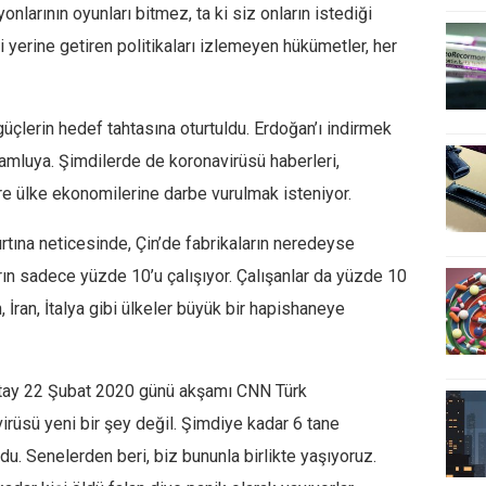
nlarının oyunları bitmez, ta ki siz onların istediği
i yerine getiren politikaları izlemeyen hükümetler, her
güçlerin hedef tahtasına oturtuldu. Erdoğan’ı indirmek
 namluya. Şimdilerde de koronavirüsü haberleri,
e ülke ekonomilerine darbe vurulmak isteniyor.
fırtına neticesinde, Çin’de fabrikaların neredeyse
ın sadece yüzde 10’u çalışıyor. Çalışanlar da yüzde 10
, İran, İtalya gibi ülkeler büyük bir hapishaneye
atay 22 Şubat 2020 günü akşamı CNN Türk
irüsü yeni bir şey değil. Şimdiye kadar 6 tane
du. Senelerden beri, biz bununla birlikte yaşıyoruz.