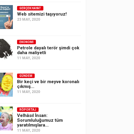
GERÇEK HAYAT
Web sitemizi taşıyoruz!
23 MAY, 2020
EKONOMI
Petrole dayalı terör şimdi çok
daha maliyetli
11 MAY, 2020
GÜNDEM
Bir keçi ve bir meyve koronalı
çıkmış…
11 MAY, 2020
RÖPORTAJ
Velhâsıl İnsan:
Sorumluluğumuz tüm
yaratılmışlara…
11 MAY, 2020