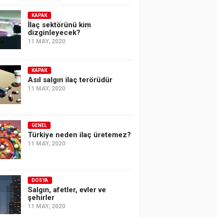
KAPAK
İlaç sektörünü kim
dizginleyecek?
11 MAY, 2020
KAPAK
Asıl salgın ilaç terörüdür
11 MAY, 2020
GENEL
Türkiye neden ilaç üretemez?
11 MAY, 2020
DOSYA
Salgın, afetler, evler ve
şehirler
11 MAY, 2020