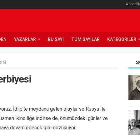
Abonelik
DEN
YAZARLAR
BU SAYI
TÜM SAYILAR
KATEGORILER
KIN
S
erbiyesi
kıyoruz. İdlip’te meydana gelen olaylar ve Rusya ile
ısmen ikinciliğe indirse de, önümüzdeki günler ve
maya devam edecek gibi gözüküyor.