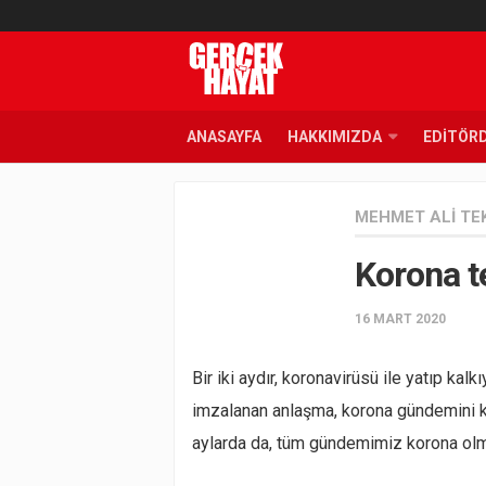
ANASAYFA
HAKKIMIZDA
EDITÖR
MEHMET ALI TE
Korona t
16 MART 2020
Bir iki aydır, koronavirüsü ile yatıp kal
imzalanan anlaşma, korona gündemini k
aylarda da, tüm gündemimiz korona ol