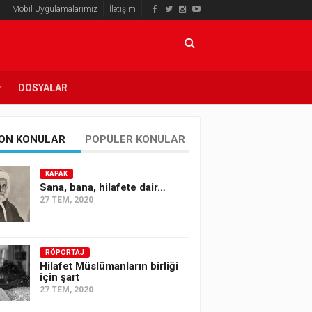
Mobil Uygulamalarımız
İletişim
DOSYALAR
ON KONULAR
POPÜLER KONULAR
KAPAK
Sana, bana, hilafete dair…
27 TEM, 2020
RÖPORTAJ
Hilafet Müslümanların birliği
için şart
27 TEM, 2020