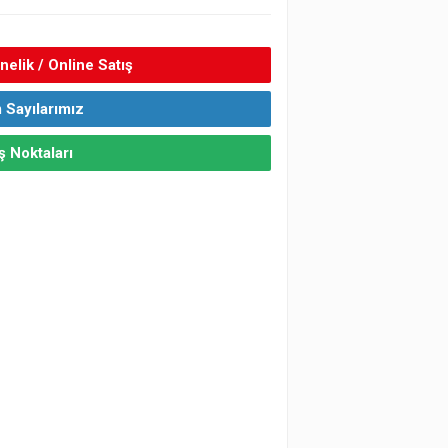
elik / Online Satış
 Sayılarımız
ş Noktaları