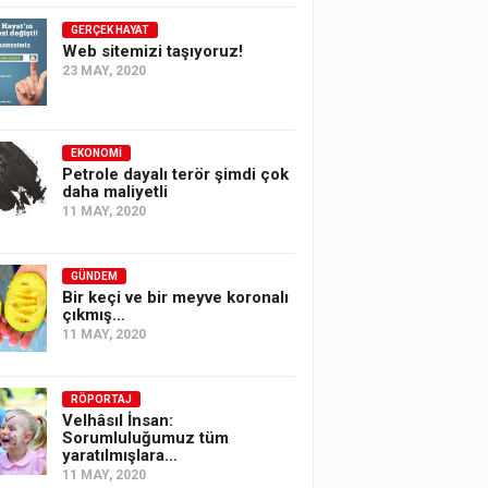
GERÇEK HAYAT
Web sitemizi taşıyoruz!
23 MAY, 2020
EKONOMI
Petrole dayalı terör şimdi çok
daha maliyetli
11 MAY, 2020
GÜNDEM
Bir keçi ve bir meyve koronalı
çıkmış…
11 MAY, 2020
RÖPORTAJ
Velhâsıl İnsan:
Sorumluluğumuz tüm
yaratılmışlara…
11 MAY, 2020