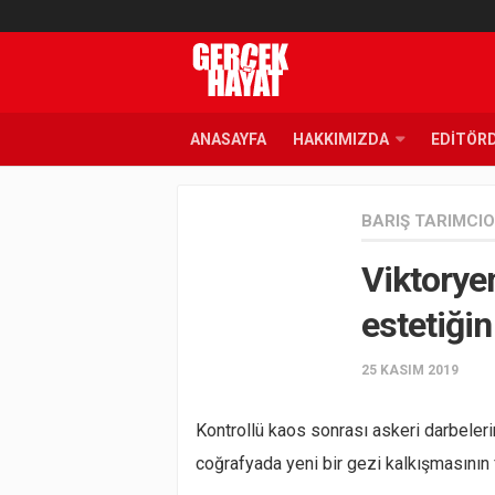
ANASAYFA
HAKKIMIZDA
EDITÖR
BARIŞ TARIMCI
Viktorye
estetiğin
25 KASIM 2019
Kontrollü kaos sonrası askeri darbeleri
coğrafyada yeni bir gezi kalkışmasının 