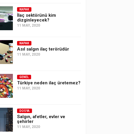
KAPAK
İlaç sektörünü kim
dizginleyecek?
11 MAY, 2020
KAPAK
Asıl salgın ilaç terörüdür
11 MAY, 2020
GENEL
Türkiye neden ilaç üretemez?
11 MAY, 2020
DOSYA
Salgın, afetler, evler ve
şehirler
11 MAY, 2020