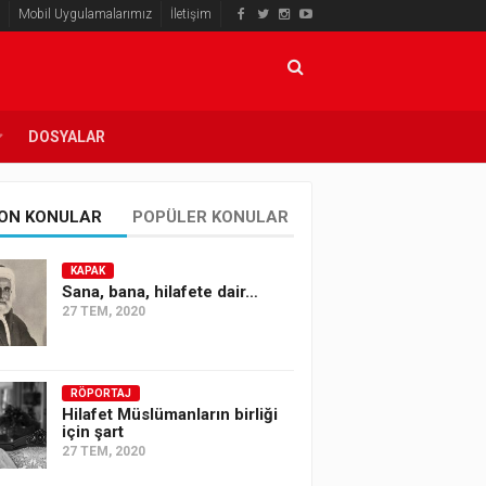
Mobil Uygulamalarımız
İletişim
DOSYALAR
ON KONULAR
POPÜLER KONULAR
KAPAK
Sana, bana, hilafete dair…
27 TEM, 2020
RÖPORTAJ
Hilafet Müslümanların birliği
için şart
27 TEM, 2020