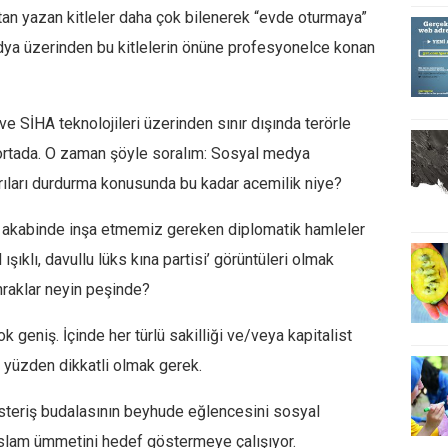
n yazan kitleler daha çok bilenerek “evde oturmaya”
ya üzerinden bu kitlelerin önüne profesyonelce konan
e SİHA teknolojileri üzerinden sınır dışında terörle
 ortada. O zaman şöyle soralım: Sosyal medya
rıları durdurma konusunda bu kadar acemilik niye?
 akabinde inşa etmemiz gereken diplomatik hamleler
ışıklı, davullu lüks kına partisi’ görüntüleri olmak
hraklar neyin peşinde?
 geniş. İçinde her türlü sakilliği ve/veya kapitalist
u yüzden dikkatli olmak gerek.
gösteriş budalasının beyhude eğlencesini sosyal
lam ümmetini hedef göstermeye çalışıyor.