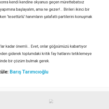
an sonra kendi kendine okyanus geçen mürettebatsız
 yapımına başlayalım, ama ne gezer!… Birileri ikinci bir
 ‘tesettürlü’ hanımların şatafatlı partilerini konuşmak
A’lar kadar önemli… Evet, onlar göğsümüzü kabartıyor
en giderek toplumdaki kritik fay hatlarını tetiklemeye
zdinde bir çözüm bulmak gerek.
tüle:
Barış Tarımcıoğlu