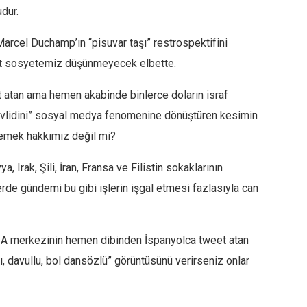
dur.
Marcel Duchamp’ın “pisuvar taşı” restrospektifini
 jet sosyetemiz düşünmeyecek elbette.
t atan ama hemen akabinde binlerce doların israf
vlidini” sosyal medya fenomenine dönüştüren kesimin
emek hakkımız değil mi?
, Irak, Şili, İran, Fransa ve Filistin sokaklarının
rde gündemi bu gibi işlerin işgal etmesi fazlasıyla can
IA merkezinin hemen dibinden İspanyolca tweet atan
klı, davullu, bol dansözlü” görüntüsünü verirseniz onlar