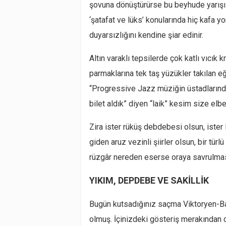
şovuna dönüştürürse bu beyhude yarışı
‘şatafat ve lüks’ konularında hiç kafa 
duyarsızlığını kendine şiar edinir.
Altın varaklı tepsilerde çok katlı vıcık
parmaklarına tek taş yüzükler takılan 
“Progressive Jazz müziğin üstadlarında
bilet aldık” diyen “laik” kesim size elbe
Zira ister rüküş debdebesi olsun, iste
giden aruz vezinli şiirler olsun, bir tü
rüzgâr nereden eserse oraya savrulması
YIKIM, DEPDEBE VE SAKİLLİK
Bugün kutsadığınız saçma Viktoryen-Ba
olmuş. İçinizdeki gösteriş merakından d