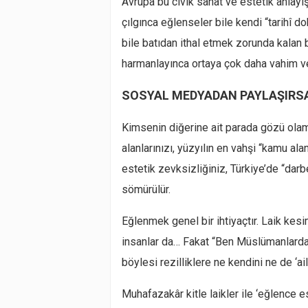
Avrupa bu cıvık sanat ve estetik anlayış
çılgınca eğlenseler bile kendi “tarihî do
bile batıdan ithal etmek zorunda kalan 
harmanlayınca ortaya çok daha vahim ve “
SOSYAL MEDYADAN PAYLAŞIRS
Kimsenin diğerine ait parada gözü olama
alanlarınızı, yüzyılın en vahşi “kamu al
estetik zevksizliğiniz, Türkiye’de “dar
sömürülür.
Eğlenmek genel bir ihtiyaçtır. Laik kes
insanlar da… Fakat “Ben Müslümanlardan
böylesi rezilliklere ne kendini ne de ‘ai
Muhafazakâr kitle laikler ile ‘eğlence 