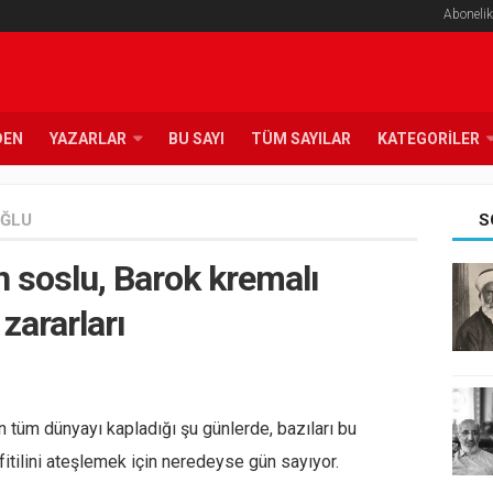
Abonelik
DEN
YAZARLAR
BU SAYI
TÜM SAYILAR
KATEGORILER
OĞLU
S
n soslu, Barok kremalı
 zararları
n tüm dünyayı kapladığı şu günlerde, bazıları bu
fitilini ateşlemek için neredeyse gün sayıyor.