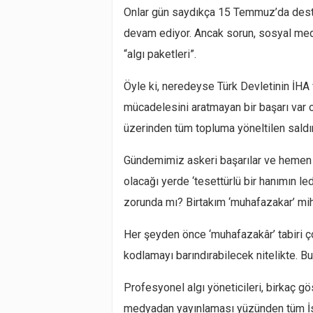
Onlar gün saydıkça 15 Temmuz’da desta
devam ediyor. Ancak sorun, sosyal med
“algı paketleri”.
Öyle ki, neredeyse Türk Devletinin İHA v
mücadelesini aratmayan bir başarı var
üzerinden tüm topluma yöneltilen saldı
Gündemimiz askeri başarılar ve hemen
olacağı yerde ‘tesettürlü bir hanımın led 
zorunda mı? Birtakım ‘muhafazakar’ mi
Her şeyden önce ‘muhafazakâr’ tabiri çok
kodlamayı barındırabilecek nitelikte. B
Profesyonel algı yöneticileri, birkaç 
medyadan yayınlaması yüzünden tüm İs