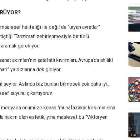
ÜRÜYOR?
aalesef halifeliği ile değil de “üryan avratlar”
tiştiği ‘Tanzimat’ zehirlenmesiyle bir türlü
aramak gerekiyor.
nat akımları’nın şatafatlı kıvrımları, Avrupa’da ahlâkî
ri” yaldızlarına dek gidiyor.
ği şeyler. Aslında biz bunları bilmesek çok daha iyi…
sef suyunu çıkartıyoruz.
yal medyada önümüze konan “muhafazakar kesimin kına
a hakim olan estetik, yine maalesef bu “Viktoryen