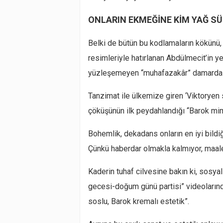
ONLARIN EKMEĞİNE KİM YAĞ S
Belki de bütün bu kodlamaların kökünü, m
resimleriyle hatırlanan Abdülmecit’in ye
yüzleşemeyen “muhafazakâr” damarda 
Tanzimat ile ülkemize giren ‘Viktoryen sa
çöküşünün ilk peydahlandığı “Barok mima
Bohemlik, dekadans onların en iyi bildi
Çünkü haberdar olmakla kalmıyor, maale
Kaderin tuhaf cilvesine bakın ki, sos
gecesi-doğum günü partisi” videolarınd
soslu, Barok kremalı estetik”.