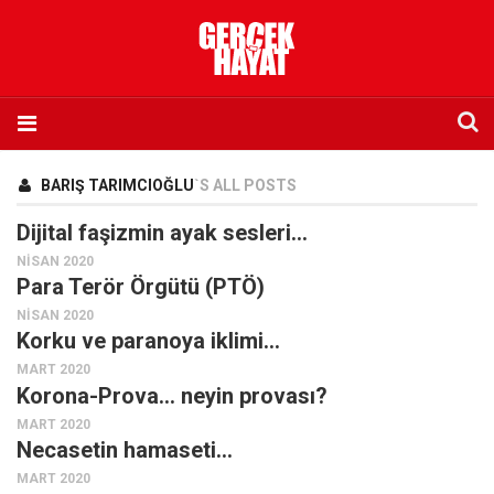
Anasayfa
BARIŞ TARIMCIOĞLU
`S ALL POSTS
Hakkımızda
Dijital faşizmin ayak sesleri…
Künye
NISAN 2020
Para Terör Örgütü (PTÖ)
İletişim
NISAN 2020
Abone olmak istiyorum
Korku ve paranoya iklimi…
Satış noktası listesi
MART 2020
Korona-Prova… neyin provası?
Eksik sayıların temini
MART 2020
Sosyal Medya
Necasetin hamaseti…
Twitter
MART 2020