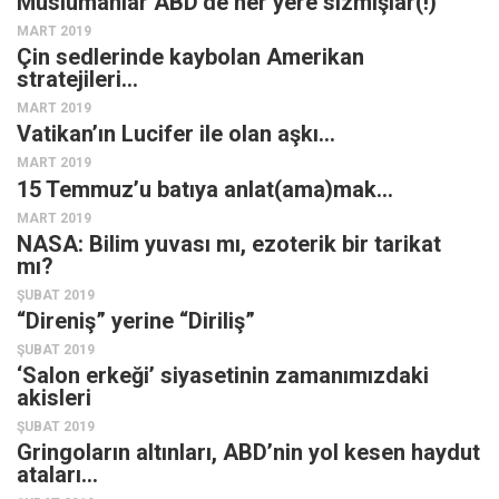
Müslümanlar ABD’de her yere sızmışlar(!)
MART 2019
Çin sedlerinde kaybolan Amerikan
stratejileri…
MART 2019
Vatikan’ın Lucifer ile olan aşkı…
MART 2019
15 Temmuz’u batıya anlat(ama)mak…
MART 2019
NASA: Bilim yuvası mı, ezoterik bir tarikat
mı?
ŞUBAT 2019
“Direniş” yerine “Diriliş”
ŞUBAT 2019
‘Salon erkeği’ siyasetinin zamanımızdaki
akisleri
ŞUBAT 2019
Gringoların altınları, ABD’nin yol kesen haydut
ataları…