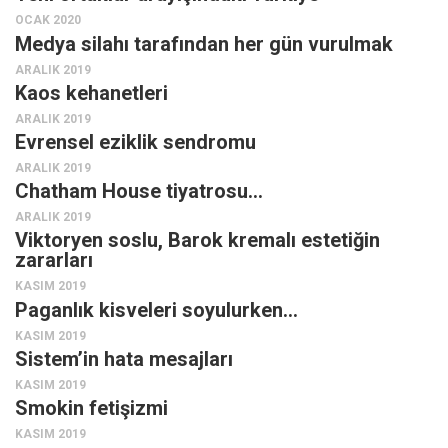
OCAK 2020
Mehmet Ali Tekin
Medya silahı tarafından her gün vurulmak
Abir E. Nahas
ARALIK 2019
Kaos kehanetleri
Amina S. Jenenkovic
ARALIK 2019
Bağdagül Öz
Evrensel eziklik sendromu
Esra Elönü
ARALIK 2019
Chatham House tiyatrosu…
» Yazar arşivi
ARALIK 2019
Bu Sayı
Viktoryen soslu, Barok kremalı estetiğin
zararları
Tüm Sayılar
KASIM 2019
Kategoriler
Paganlık kisveleri soyulurken…
KASIM 2019
Kültür Sanat
Sistem’in hata mesajları
Kitap
KASIM 2019
Smokin fetişizmi
Karisi kitap sualleri
KASIM 2019
7 soruda bu hafta