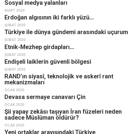
Sosyal medya yalanları
Facebook
MART 2020
Instagram
Erdoğan algısının iki farklı yüzü…
YouTube
ŞUBAT 2020
Türkiye ile dünya gündemi arasındaki uçurum
Editörden
ŞUBAT 2020
Yazarlar
Etnik-Mezhep girdapları…
Kemal Özer
ŞUBAT 2020
Endişeli laiklerin güvenli bölgesi
Mahmut Toptaş
ŞUBAT 2020
Yvonne Ridley
RAND’ın siyasî, teknolojik ve askerî rant
mekanizmaları
Barış Tarımcıoğlu
OCAK 2020
Ömer Kayani
Devasa sermaye canavarı Çin
Yusuf Armağan
OCAK 2020
Şii yapay zekâsı taşıyan İran füzeleri neden
Hasanali Yıldırım
sadece Müslüman öldürür?
Leyla Şerif Emin
OCAK 2020
Yeni ortaklar arayışındaki Türkiye
Selçuk Türkyılmaz