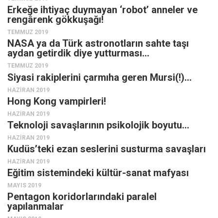
Erkeğe ihtiyaç duymayan ‘robot’ anneler ve
rengârenk gökkuşağı!
TEMMUZ 2019
NASA ya da Türk astronotların sahte taşı
aydan getirdik diye yutturması…
TEMMUZ 2019
Siyasi rakiplerini çarmıha geren Mursi(!)…
HAZIRAN 2019
Hong Kong vampirleri!
HAZIRAN 2019
Teknoloji savaşlarının psikolojik boyutu…
HAZIRAN 2019
Kudüs’teki ezan seslerini susturma savaşları
HAZIRAN 2019
Eğitim sistemindeki kültür-sanat mafyası
MAYIS 2019
Pentagon koridorlarındaki paralel
yapılanmalar