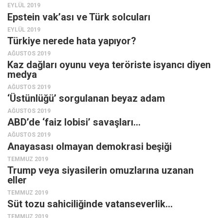
Amerika
EYLÜL 2019
Epstein vak’ası ve Türk solcuları
Avustralya
EYLÜL 2019
Tarih
Türkiye nerede hata yapıyor?
Düşünce
AĞUSTOS 2019
Kaz dağları oyunu veya teröriste isyancı diyen
Dosyalar
medya
AĞUSTOS 2019
‘Üstünlüğü’ sorgulanan beyaz adam
AĞUSTOS 2019
ABD’de ‘faiz lobisi’ savaşları…
AĞUSTOS 2019
Anayasası olmayan demokrasi beşiği
TEMMUZ 2019
Trump veya siyasilerin omuzlarına uzanan
eller
TEMMUZ 2019
Süt tozu sahiciliğinde vatanseverlik…
TEMMUZ 2019