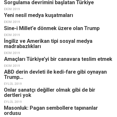
Sorgulama devrimini başlatan Türkiye
Ekonomi
EKIM 2019
Yeni nesil medya kuşatmaları
Spor
EKIM 2019
Manzara
Sine-i Millet’e dönmek üzere olan Trump
Sağlık
EKIM 2019
İngiliz ve Amerikan tipi sosyal medya
Gıda-Beslenme
madrabazlıkları
Hayat
EKIM 2019
Amaçları Türkiye’yi bir canavara teslim etmek
Türkiye
EKIM 2019
Siyaset
ABD derin devleti ile kedi-fare gibi oynayan
Dünya
Trump…
Avrupa
EYLÜL 2019
Onlar sanatçı değiller olmak gibi de bir
Asya
dertleri yok
Afrika
EYLÜL 2019
Masonluk: Pagan sembollere tapınanlar
İslam Dünyası
ordusu