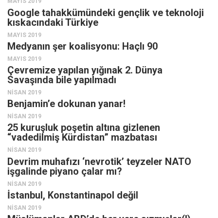
MAYIS 2019
Google tahakkümündeki gençlik ve teknoloji
kıskacındaki Türkiye
MAYIS 2019
Medyanın şer koalisyonu: Haçlı 90
MAYIS 2019
Çevremize yapılan yığınak 2. Dünya
Savaşında bile yapılmadı
NISAN 2019
Benjamin’e dokunan yanar!
NISAN 2019
25 kuruşluk poşetin altına gizlenen
“vadedilmiş Kürdistan” mazbatası
NISAN 2019
Devrim muhafızı ‘nevrotik’ teyzeler NATO
işgalinde piyano çalar mı?
NISAN 2019
İstanbul, Konstantinapol değil
NISAN 2019