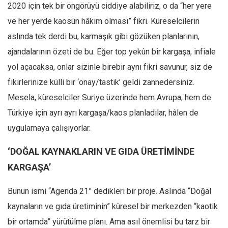
Facebook
2020 için tek bir öngörüyü ciddiye alabiliriz, o da “her yere
ve her yerde kaosun hâkim olması” fikri. Küreselcilerin
Instagram
aslında tek derdi bu, karmaşık gibi gözüken planlarının,
YouTube
ajandalarının özeti de bu. Eğer top yekûn bir kargaşa, infiale
Editörden
yol açacaksa, onlar sizinle birebir aynı fikri savunur, siz de
Yazarlar
fikirlerinize külli bir ‘onay/tastik’ geldi zannedersiniz.
Kemal Özer
Mesela, küreselciler Suriye üzerinde hem Avrupa, hem de
Mahmut Toptaş
Türkiye için ayrı ayrı kargaşa/kaos planladılar, hâlen de
Yvonne Ridley
uygulamaya çalışıyorlar.
Barış Tarımcıoğlu
‘DOĞAL KAYNAKLARIN VE GIDA ÜRETİMİNDE
Ömer Kayani
KARGAŞA’
Yusuf Armağan
Bunun ismi “Agenda 21” dedikleri bir proje. Aslında “Doğal
Hasanali Yıldırım
kaynaların ve gıda üretiminin” küresel bir merkezden “kaotik
Leyla Şerif Emin
bir ortamda” yürütülme planı. Ama asıl önemlisi bu tarz bir
Selçuk Türkyılmaz