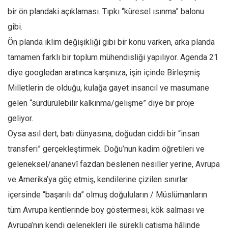
bir ön plandaki açıklaması. Tıpkı “küresel ısınma” balonu
Ekonomi
gibi.
Spor
Ön planda iklim değişikliği gibi bir konu varken, arka planda
Manzara
tamamen farklı bir toplum mühendisliği yapılıyor. Agenda 21
Sağlık
diye googledan aratınca karşınıza, işin içinde Birleşmiş
Gıda-Beslenme
Milletlerin de olduğu, kulağa gayet insancıl ve masumane
Hayat
gelen “sürdürülebilir kalkınma/gelişme” diye bir proje
Türkiye
geliyor.
Siyaset
Oysa asıl dert, batı dünyasına, doğudan ciddi bir “insan
Dünya
transferi” gerçekleştirmek. Doğu’nun kadim öğretileri ve
geleneksel/ananevî fazdan beslenen nesiller yerine, Avrupa
Avrupa
ve Amerika’ya göç etmiş, kendilerine çizilen sınırlar
Asya
içersinde “başarılı da” olmuş doğuluların / Müslümanların
Afrika
tüm Avrupa kentlerinde boy göstermesi, kök salması ve
İslam Dünyası
Avrupa’nın kendi gelenekleri ile sürekli çatışma hâlinde