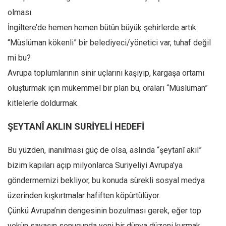
Amerika
olması.
Avustralya
İngiltere’de hemen hemen bütün büyük şehirlerde artık
Tarih
“Müslüman kökenli” bir belediyeci/yönetici var, tuhaf değil
Düşünce
mi bu?
Dosyalar
Avrupa toplumlarının sinir uçlarını kaşıyıp, kargaşa ortamı
oluşturmak için mükemmel bir plan bu, oraları “Müslüman”
kitlelerle doldurmak.
ŞEYTANÎ AKLIN SURİYELİ HEDEFİ
Bu yüzden, inanılması güç de olsa, aslında “şeytanî akıl”
bizim kapıları açıp milyonlarca Suriyeliyi Avrupa’ya
göndermemizi bekliyor, bu konuda sürekli sosyal medya
üzerinden kışkırtmalar hafiften köpürtülüyor.
Çünkü Avrupa’nın dengesinin bozulması gerek, eğer top
yekün savaşın sonucunda yeni bir dünya düzeni kurmak