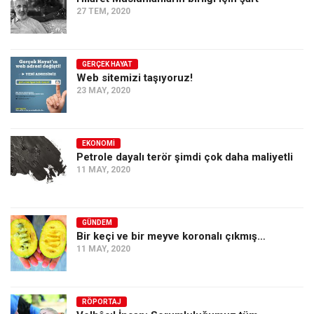
27 TEM, 2020
GERÇEK HAYAT
Web sitemizi taşıyoruz!
23 MAY, 2020
EKONOMI
Petrole dayalı terör şimdi çok daha maliyetli
11 MAY, 2020
GÜNDEM
Bir keçi ve bir meyve koronalı çıkmış…
11 MAY, 2020
RÖPORTAJ