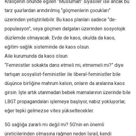
Kraliçenin önünde eğilen “Müslüman” siyasiler ise ancak bu
tarz şuurlardan arındırılmış “göçmenlerin çocukları”
üzerinden yetiştirilebilir. Bu kaos planları sadece “de-
populasyon”, veya göçmen dalgaları üzerinden sosyolojik
düzlemde olmayacak. Evde de kaos, okulda da kaos,
eğitim-sağlık sisteminde de kaos olsun.
Aile kurumunda da kaos olsun.
“Feministler sokakta dans etmeli mi, etmemeli mi?” diye
tartışan sosyalist-feministler ile liberal-feministler bile
düşünce birliğine mahrum kalsın, onların da aralarına kaos
girsin. İşte artık utanmadan bebek mamalarının üzerinde bile
LBGT propagandaları işlemeye başlıyor, nabız yokluyorlar,
eğer tepki gelmezse vites yükseltecekler.
5G sağlığa zararlı mı değil mi? 5G’nin en önemli
üreticilerinden olmasına rağmen neden İsrail, kendi