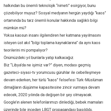
halkından bu önemli teknolojik “nimeti” esirgiyor, bunu
çözebiliyor muyuz? Sosyal medyanın hergün yaydığı “kaos”
ortamında bu tarz önemli konular hakkında sağlıklı bilgi
mümkün mü?
Yoksa kaosun insanı ilgilendiren her katmana yayılmasını
isteyen üst akıl “bilgi toplama kaynaklarına” da aynı kaos
teorilerini mi pompalıyor?
Önümüzdeki yıl bunlarla yatıp kalkacağız.
Biz “Libya’da ne işimiz var?” diyen, modası geçmiş
gazeteci-siyasi-tv yorumcusu güruhlar ile cebelleşmeye
devam ederken, her türlü “kaos” felsefesi Türk-Müslüman
dimağların düşünme kapasitesine zincir vurmaya devam
edecek, 2020 yılında da değişen bir şey olmayacak.
Google’ın alenen telefonlarımızı dinlediği, bebek mamaları
üzerinde bile inceden LBGT propagandası basıldığı,