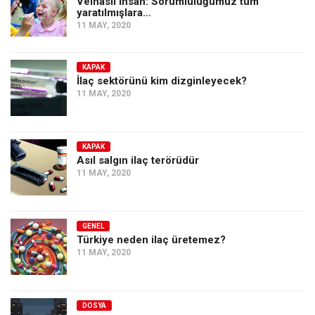
Velhâsıl İnsan: Sorumluluğumuz tüm
yaratılmışlara…
11 MAY, 2020
KAPAK
İlaç sektörünü kim dizginleyecek?
11 MAY, 2020
KAPAK
Asıl salgın ilaç terörüdür
11 MAY, 2020
GENEL
Türkiye neden ilaç üretemez?
11 MAY, 2020
DOSYA