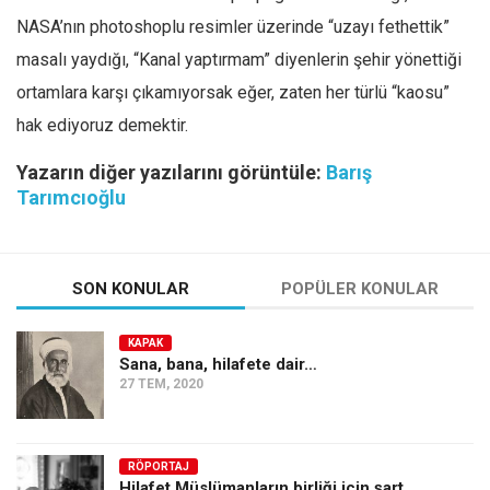
NASA’nın photoshoplu resimler üzerinde “uzayı fethettik”
masalı yaydığı, “Kanal yaptırmam” diyenlerin şehir yönettiği
ortamlara karşı çıkamıyorsak eğer, zaten her türlü “kaosu”
hak ediyoruz demektir.
Yazarın diğer yazılarını görüntüle:
Barış
Tarımcıoğlu
SON KONULAR
POPÜLER KONULAR
KAPAK
Sana, bana, hilafete dair…
27 TEM, 2020
RÖPORTAJ
Hilafet Müslümanların birliği için şart