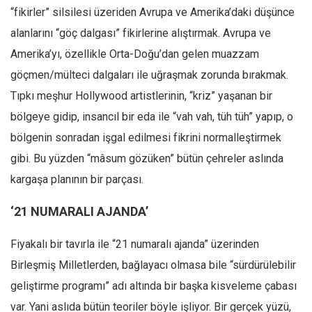
“fikirler” silsilesi üzeriden Avrupa ve Amerika’daki düşünce
Mehmet Ali Tekin
alanlarını “göç dalgası” fikirlerine alıştırmak. Avrupa ve
Abir E. Nahas
Amerika’yı, özellikle Orta-Doğu’dan gelen muazzam
Amina S. Jenenkovic
göçmen/mülteci dalgaları ile uğraşmak zorunda bırakmak.
Bağdagül Öz
Tıpkı meşhur Hollywood artistlerinin, “kriz” yaşanan bir
Esra Elönü
bölgeye gidip, insancıl bir eda ile “vah vah, tüh tüh” yapıp, o
bölgenin sonradan işgal edilmesi fikrini normalleştirmek
» Yazar arşivi
gibi. Bu yüzden “mâsum gözüken” bütün çehreler aslında
Bu Sayı
kargaşa planının bir parçası.
Tüm Sayılar
‘21 NUMARALI AJANDA’
Kategoriler
Kültür Sanat
Fiyakalı bir tavırla ile “21 numaralı ajanda” üzerinden
Kitap
Birleşmiş Milletlerden, bağlayacı olmasa bile “sürdürülebilir
Karisi kitap sualleri
geliştirme programı” adı altında bir başka kisveleme çabası
var. Yani aslıda bütün teoriler böyle işliyor. Bir gerçek yüzü,
7 soruda bu hafta