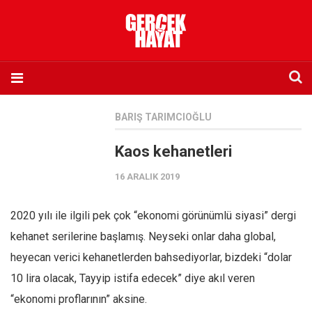
Anasayfa
BARIŞ TARIMCIOĞLU
Hakkımızda
Kaos kehanetleri
Künye
16 ARALIK 2019
İletişim
Abone olmak istiyorum
2020 yılı ile ilgili pek çok “ekonomi görünümlü siyasi” dergi
Satış noktası listesi
kehanet serilerine başlamış. Neyseki onlar daha global,
Eksik sayıların temini
heyecan verici kehanetlerden bahsediyorlar, bizdeki “dolar
Sosyal Medya
10 lira olacak, Tayyip istifa edecek” diye akıl veren
Twitter
“ekonomi proflarının” aksine.